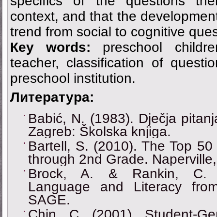
specifics of the questions them
context, and that the development
trend from social to cognitive ques
Кey words:
preschool childre
teacher, classification of questi
preschool institution.
Литература:
Babić, N. (1983). Dječja pitanj
Zagreb: Školska knjiga.
Bartell, S. (2010). The Top 50
through 2nd Grade. Naperville, 
Brock, A. & Rankin, C. (
Language and Literacy from
SAGE.
Chin, C. (2001). Student-G