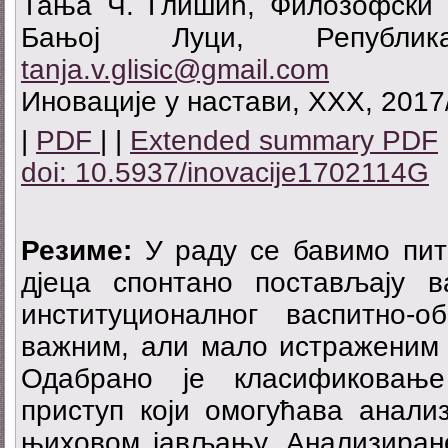
Тања Ч. Глишић, Филозофски ф
Бањој Луци, Републик
tanja.v.glisic@gmail.com
Иновације у настави, XXX, 2017
|
PDF
| |
Extended summary PDF
doi: 10.5937/inovacije1702114G
Резиме:
У раду се бавимо пит
дјеца спонтано постављају 
институционалног васпитно-о
важним, али мало истраженим
Одабрано је класификовање
приступ који омогућава анали
њиховом јављању. Анализиране