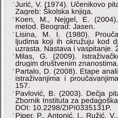
Jurić, V. (1974). Učenikovo pi
Zagreb: Školska knjiga.
Koen, M., Nejgel, E. (2004)
metod. Beograd: Jasen.
Lisina, M. I. (1980). Prou
ljudima koji ih okružuju kod 
uzrasta. Nastava i vaspitanje. 
Milas, G. (2009). Istraživač
drugim društvenim znanostima.
Partalo, D. (2008). Etape ana
istraživanjima i proučavanji
157.
Pavlović, B. (2003). Dečja pi
Zbornik Instituta za pedagoška
DOI: 10.2298/ZIPI0335131P.
Piper, P., Antonić, I., Ružić, V.