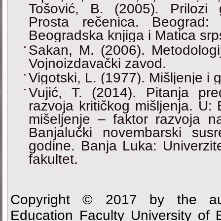
Tošović, B. (2005). Prilozi 
Prosta rečenica. Beograd: I
Beogradska knjiga i Matica srp
Sakan, M. (2006). Metodologi
Vojnoizdavački zavod.
Vigotski, L. (1977). Mišljenje i 
Vujić, T. (2014). Pitanja pre
razvoja kritičkog mišljenja. U: 
mišeljenje – faktor razvoja n
Banjalučki novembarski susr
godine. Banja Luka: Univerzite
fakultet.
Copyright © 2017 by the aut
Education Faculty University of