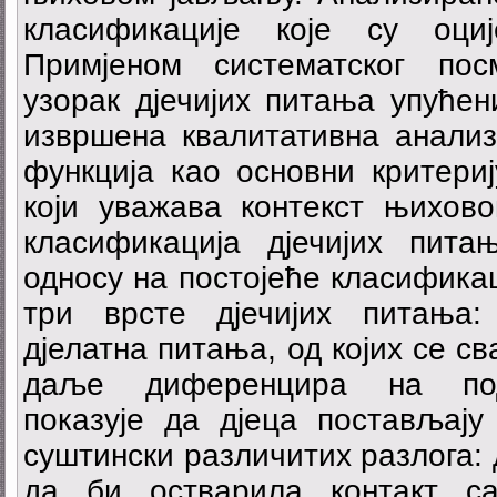
класификације које су оци
Примјеном систематског по
узорак дјечијих питања упућен
извршена квалитативна анализ
функција као основни критери
који уважава контекст њихово
класификација дјечијих пита
односу на постојеће класификац
три врсте дјечијих питања:
дјелатна питања, од којих се с
даље диференцира на подв
показује да дјеца постављају
суштински различитих разлога:
да би остварила контакт с