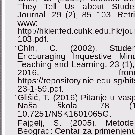
They Tell Us about Studen
Journal. 29 (2), 85–103. Ret
www:
http://hkier.fed.cuhk.edu.hk/j
103.pdf.
Chin, C. (2002). Student
Encouraging Inquestive Min
Teaching and Learning. 23 (1)
2016. fr
https://repository.nie.edu.sg/b
23-1-59.pdf.
Glišić, T. (2016) Pitanje u va
Naša škola. 78 (1
10.7251/NSK1601065G.
Fajgelj, S. (2005). Metode
Beograd: Centar za primenjenu 