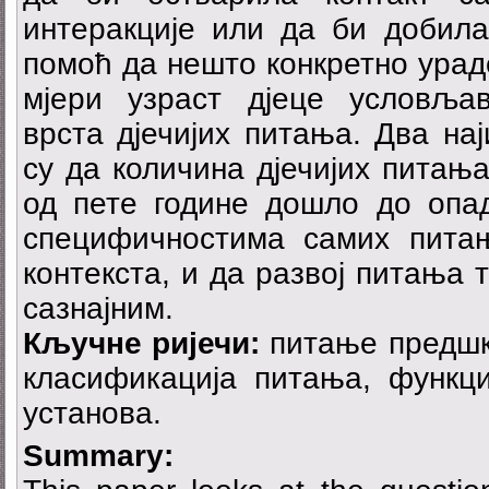
интеракције или да би добила
помоћ да нешто конкретно ураде
мјери узраст дјеце условља
врста дјечијих питања. Два на
су да количина дјечијих питања
од пете године дошло до опа
специфичностима самих питањ
контекста, и да развој питања 
сазнајним.
Кључне ријечи:
питање предшко
класификација питања, функци
установа.
Summary: