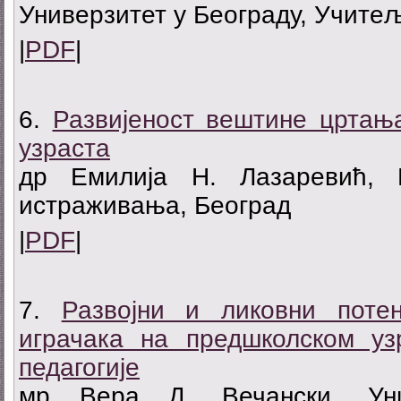
Универзитет у Београду, Учите
|
PDF
|
6.
Развијеност вештине цртањ
узраста
др Емилија Н. Лазаревић, 
истраживања, Београд
|
PDF
|
7.
Развојни и ликовни поте
играчака на предшколском у
педагогије
мр Вера Д. Вечански, Уни