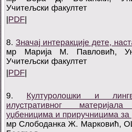
Учитељски факултет
|
PDF
|
8.
Значај интеракције дете, нас
мр Марија М. Павловић, Ун
Учитељски факултет
|
PDF
|
9.
Културолошки и лингв
илустративног материјал
уџбеницима и приручницима за р
мр Слободанка Ж. Марковић, О