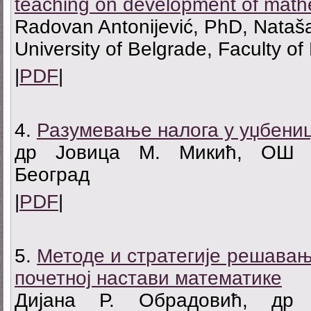
teaching on development of mathe
Radovan Antonijević, PhD, Nataša
University of Belgrade, Faculty of
|
PDF
|
4.
Разумевање налога у уџбениц
др Јовица M. Микић, ОШ ,,
Београд
|
PDF
|
5.
Методе и стратегије решавањ
почетној настави математике
Дијана Р. Обрадовић, др