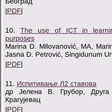
Београд
|
PDF
|
10.
The use of ICT in learnin
purposes
Marina D. Milovanović, MA, Marin
Jasna D. Petrović, Singidunum Un
|
PDF
|
11.
Испитивање Л2 ставова
др Јелена В. Грубор, Друга к
Крагујевац
|
PDF
|