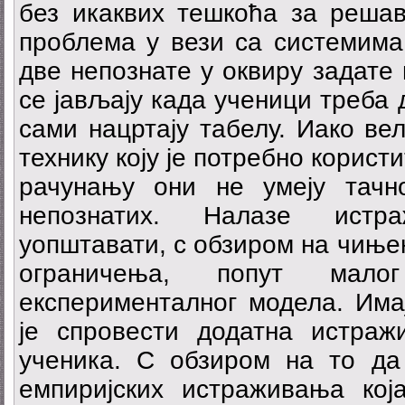
без икаквих тешкоћа за решав
проблема у вези са системима
две непознате у оквиру задате
се јављају када ученици треба 
сами нацртају табелу. Иако ве
технику коју је потребно корист
рачунању они не умеју тачн
непознатих. Налазе ист
уопштавати, с обзиром на чиње
ограничења, попут мал
експерименталног модела. Имај
је спровести додатна истра
ученика. С обзиром на то да 
емпиријских истраживања ко