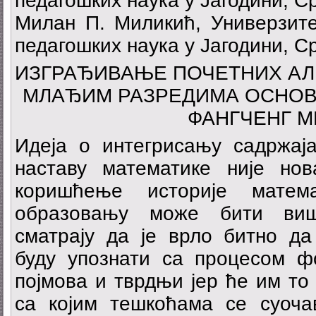
педагошких наука у Јагодини, С
Милан П. Миликић, Универзитет
педагошких наука у Јагодини, С
ИЗГРАЂИВАЊЕ ПОЧЕТНИХ АЛ
МЛАЂИМ РАЗРЕДИМА ОСНО
ФАНГЧЕНГ М
Идеја о интегрисању садржаја
наставу математике није но
коришћење историје матем
образовању може бити виш
сматрају да је врло битно да
буду упознати са процесом 
појмова и тврдњи јер ће им то
са којим тешкоћама се суоча