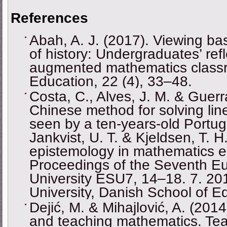
References
Abah, A. J. (2017). Viewing ba
of history: Undergraduates’ refl
augmented mathematics classr
Education, 22 (4), 33–48.
Costa, C., Alves, J. M. & Guerr
Chinese method for solving lin
seen by a ten-years-old Portugu
Jankvist, U. T. & Kjeldsen, T. H
epistemology in mathematics e
Proceedings of the Seventh 
University ESU7, 14–18. 7. 2
University, Danish School of E
Dejić, M. & Mihajlović, A. (201
and teaching mathematics. Teac