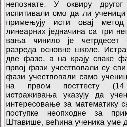
непознате. У оквиру другог
испитивали смо да ли ученици 
примењују исти овај мето
линеарних једначина са три не
вања чинило је четрдесет 
разреда основне школе. Истра
две фазе, а на крају сваке фа
првој фази учествовали су сви 
фази учествовали само ученици
на првом посттесту (14 
истраживања указују да учен
интересовање за математику са
поступке неопходне за при
Штавише, већина ученика уме д