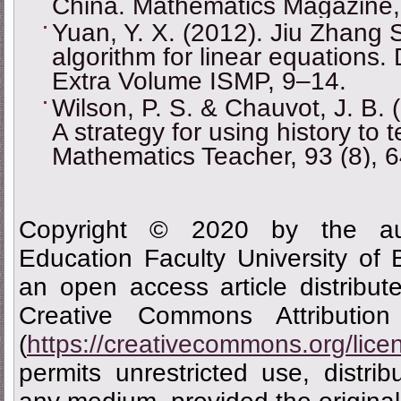
China. Mathematics Magazine, 
Yuan, Y. X. (2012). Jiu Zhang
algorithm for linear equation
Extra Volume ISMP, 9–14.
Wilson, P. S. & Chauvot, J. B
A strategy for using history to
Mathematics Teacher, 93 (8), 
Copyright © 2020 by the aut
Education Faculty University of
an open access article distribu
Creative Commons Attributi
(
https://creativecommons.org/lice
permits unrestricted use, distrib