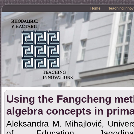
Home
Teaching Innov
Using the Fangcheng meth
algebra concepts in prim
Aleksandra M. Mihajlović, Univers
of Education, Jagodin