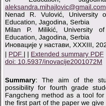
aleksandra.mihajlovic@gmail.com
Nenad R. Vulović, University o
Education, Jagodina, Serbia
Milan P. Milikić, University o
Education, Jagodina, Serbia
Иновације у настави, XXXIII, 202
|
PDF
| |
Extended summary PDF
doi: 10.5937/inovacije2001072M
Summary
: The aim of the stu
possibility for fourth grade st
Fangcheng method as a tool for 
the first part of the paper we giv