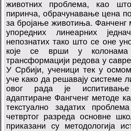
животних проблема, као шт
пиринча, обрачунавање цена по
за бројање животиња. Фанченг 
упоредних линеарних једн
непознатих тако што се оне ун
које се врши у колонама 
трансформацији редова у савре
У Србији, ученици тек у осмо
уче како да решавају системе 
овог рада је испитивање
адаптиране Фангченг методе к
текстуално задатих проблем
четвртог разреда основне шко
приказани су методологија ис