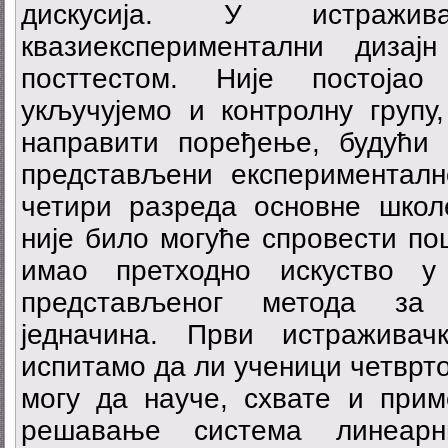
дискусија. У истражи
квазиекспериментални диза
посттестом. Није постоја
укључујемо и контролну групу
направити поређење, будући 
представљени експерименталн
четири разреда основне школе
није било могуће спровести по
имао претходно искуство 
представљеног метода за
једначина. Први истражива
испитамо да ли ученици четврт
могу да науче, схвате и прим
решавање система линеарн