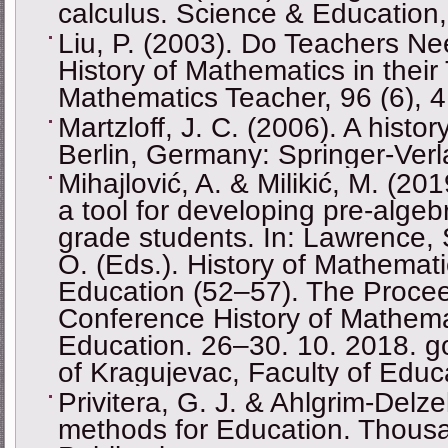
calculus. Science & Education,
Liu, P. (2003). Do Teachers Ne
History of Mathematics in thei
Mathematics Teacher, 96 (6), 
Martzloff, J. C. (2006). A hist
Berlin, Germany: Springer-Verl
Mihajlović, A. & Milikić, M. (
a tool for developing pre-algeb
grade students. In: Lawrence, S
O. (Eds.). History of Mathemat
Education (52–57). The Procee
Conference History of Mathema
Education. 26–30. 10. 2018. go
of Kragujevac, Faculty of Educ
Privitera, G. J. & Ahlgrim-Delze
methods for Education. Thou