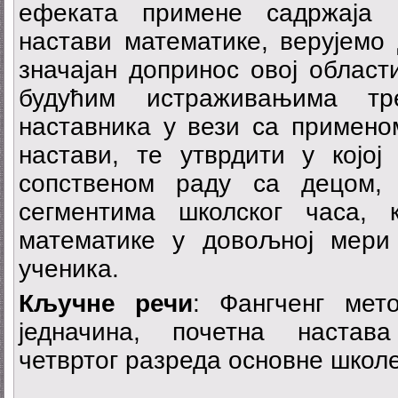
ефеката примене садржаја 
настави математике, верујемо
значајан допринос овој област
будућим истраживањима тр
наставника у вези са примено
настави, те утврдити у којој
сопственом раду са децом, 
сегментима школског часа,
математике у довољној мери
ученика.
Кључне речи
: Фангченг мет
једначина, почетна настав
четвртог разреда основне школе