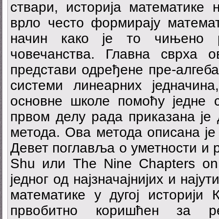
ствари, историја математике 
врло често формирају математ
начин како је то чињено р
човечанства. Главна сврха 
представи одређене пре-алгеба
системи линеарних једначин
основне школе помоћу једне с
првом делу рада приказана је 
метода. Ова метода описана је
Девет поглавља о уметности и 
Shu или The Nine Chapters on t
једног од најзначајнијих и нају
математике у дугој историји 
првобитно коришћен за ре