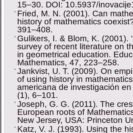
15‒30. DOI: 10.5937/inovaci
Fried, M. N. (2001). Can math
history of mathematics coexist
391–408.
Gulikers, I. & Blom, K. (2001). ‘
survey of recent literature on t
in geometrical education. Educ
Mathematics, 47, 223–258.
Jankvist, U. T. (2009). On empir
of using history in mathematics
americana de investigación en
(1), 6–101.
Joseph, G. G. (2011). The cres
European roots of Mathematics 
New Jersey, USA: Princeton Un
Katz, V. J. (1993). Using the hi