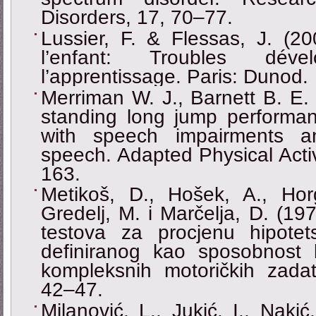
Disorders, 17, 70–77.
Lussier, F. & Flessas, J. (2
l’enfant: Troubles dév
l’apprentissage. Paris: Dunod.
Merriman W. J., Barnett B. E.
standing long jump performan
with speech impairments a
speech. Adapted Physical Activ
163.
Metikoš, D., Hošek, A., Horg
Gredelj, M. i Marčelja, D. (197
testova za procjenu hipotets
definiranog kao sposobnost 
kompleksnih motoričkih zadata
42–47.
Milanović, L., Jukić, I., Nakić