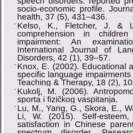
speech disorders: reported pr
socio-economic profile. Journa
health, 37 (5), 431–436.
Kelso, K., Fletcher, J. & 
comprehension in children
impairment: An examinat
International Journal of L
Disorders, 42 (1), 39–57.
Knox, E. (2002). Educational a
specific language impairments
Teaching & Therapy, 18 (2), 1
Kukolj, M. (2006). Antropomo
sporta i fizičkog vaspitanja.
Lu, M., Yang, G., Skora, E., W
Li, W. (2015). Self-esteem, 
satisfaction in Chinese paren
spectrum disorder. Resea