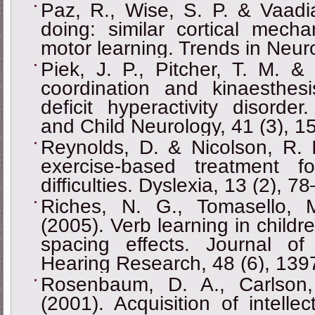
Paz, R., Wise, S. P. & Vaadi
doing: similar cortical mech
motor learning. Trends in Neur
Piek, J. P., Pitcher, T. M. &
coordination and kinaesthesi
deficit hyperactivity disorde
and Child Neurology, 41 (3), 1
Reynolds, D. & Nicolson, R. I
exercise-based treatment f
difficulties. Dyslexia, 13 (2), 7
Riches, N. G., Tomasello,
(2005). Verb learning in child
spacing effects. Journal 
Hearing Research, 48 (6), 139
Rosenbaum, D. A., Carlson
(2001). Acquisition of intelle