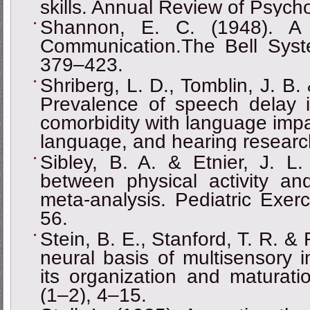
skills. Annual Review of Psych
Shannon, E. C. (1948). A 
Communication.The Bell Syste
379–423.
Shriberg, L. D., Tomblin, J. B
Prevalence of speech delay i
comorbidity with language impa
language, and hearing researc
Sibley, B. A. & Etnier, J. L.
between physical activity and
meta-analysis. Pediatric Exer
56.
Stein, B. E., Stanford, T. R. &
neural basis of multisensory i
its organization and maturati
(1–2), 4–15.