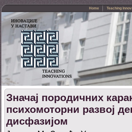
Home
Teaching Innov
Значај породичних кара
психомоторни развој де
дисфазијом