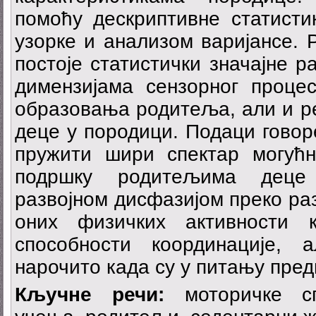
помоћу дескриптивне статистик
узорке и анализом варијансе. 
постоје статистички значајне 
димензијама сензорног проце
образовања родитеља, али и р
деце у породици. Подаци говор
пружити шири спектар могућн
подршку родитељима деце 
развојном дисфазијом преко раз
оних физичких активности к
способности координације,
нарочито када су у питању пре
Кључне речи:
моторичке сп