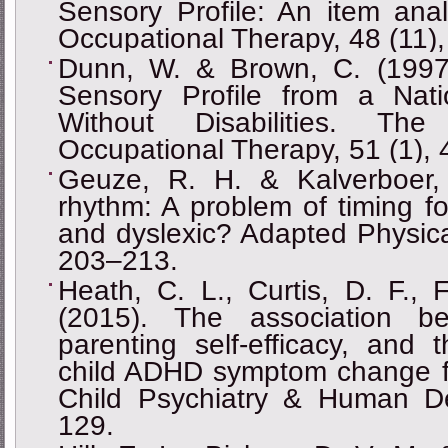
Sensory Profile: An item anal
Occupational Therapy, 48 (11)
Dunn, W. & Brown, C. (1997)
Sensory Profile from a Nat
Without Disabilities. Th
Occupational Therapy, 51 (1),
Geuze, R. H. & Kalverboer,
rhythm: A problem of timing f
and dyslexic? Adapted Physical 
203–213.
Heath, C. L., Curtis, D. F.,
(2015). The association be
parenting self-efficacy, and t
child ADHD symptom change fo
Child Psychiatry & Human D
129.