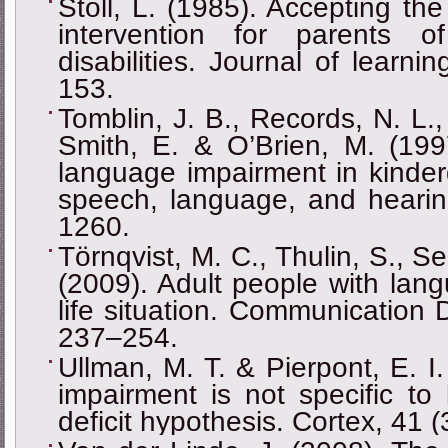
Stoll, L. (1985). Accepting th
intervention for parents o
disabilities. Journal of learnin
153.
Tomblin, J. B., Records, N. L.,
Smith, E. & O’Brien, M. (1997
language impairment in kinderg
speech, language, and hearin
1260.
Törnqvist, M. C., Thulin, S., S
(2009). Adult people with lan
life situation. Communication D
237–254.
Ullman, M. T. & Pierpont, E. I
impairment is not specific to
deficit hypothesis. Cortex, 41 