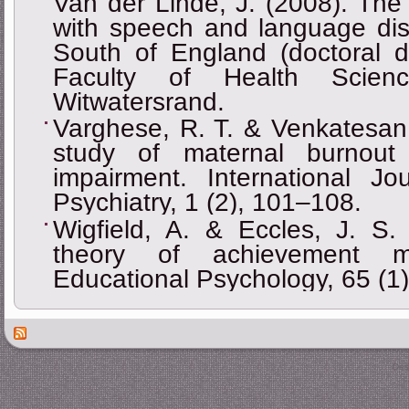
Van der Linde, J. (2008). The 
with speech and language dis
South of England (doctoral di
Faculty of Health Scienc
Witwatersrand.
Varghese, R. T. & Venkatesan,
study of maternal burnout
impairment. International J
Psychiatry, 1 (2), 101–108.
Wigfield, A. & Eccles, J. S.
theory of achievement mo
Educational Psychology, 65 (1)
Des