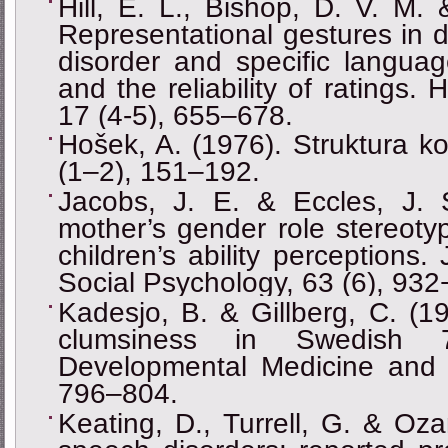
Hill, E. L., Bishop, D. V. M.
Representational gestures in 
disorder and specific languag
and the reliability of rating
17 (4-5), 655–678.
Hošek, A. (1976). Struktura koo
(1–2), 151–192.
Jacobs, J. E. & Eccles, J. 
mother’s gender role stereoty
children’s ability perceptions.
Social Psychology, 63 (6), 932
Kadesjo, B. & Gillberg, C. (19
clumsiness in Swedish 7-
Developmental Medicine and C
796–804.
Keating, D., Turrell, G. & Oz