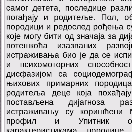
самог детета, последице разл
погађају и родитеље. Пол, о
породици и редослед рођења су
које могу бити од значаја за д
потешкоћа изазваних разво
истраживања био је да се испи
и психомоторних способнос
дисфазијом са социодемогра
њихових примарних породица
родитеља деце која похађају
постављена дијагноза ра
истраживању су коришћени 
профил и Упитник о с
карактеристикама породице