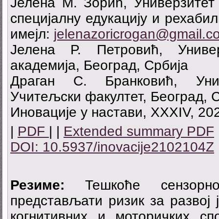
Јелена М. Зорић, Универзитет 
специјалну едукацију и рехабил
имејл:
jelenazoricrogan@gmail.c
Јелена Р. Петровић, Униве
академија, Београд, Србија
Драган С. Бранковић, Уни
Учитељски факултет, Београд, 
Иновације у настави, XXXIV, 202
|
PDF
| |
Extended summary PDF
DOI: 10.5937/inovacije2102104Z
Резиме:
Тешкоће сензорно
представљати ризик за развој ј
когнитивних и моторичких сп