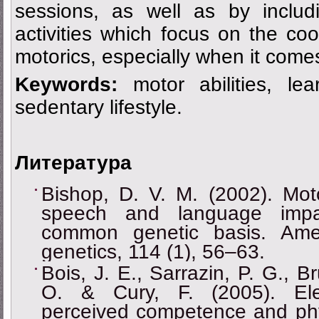
sessions, as well as by includ
activities which focus on the coor
motorics, especially when it comes
Keywords:
motor abilities, learn
sedentary lifestyle.
Литература
Bishop, D. V. M. (2002). Moto
speech and language impa
common genetic basis. Amer
genetics, 114 (1), 56–63.
Bois, J. E., Sarrazin, P. G., Br
O. & Cury, F. (2005). Elem
perceived competence and phys