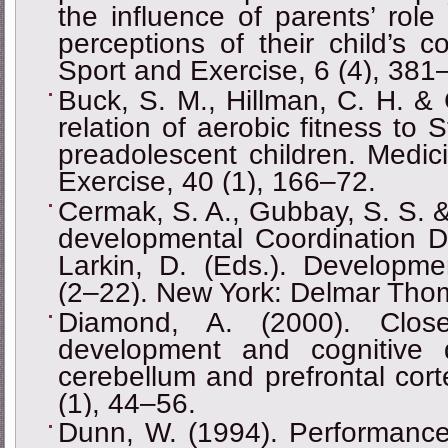
the influence of parents’ rol
perceptions of their child’s 
Sport and Exercise, 6 (4), 381
Buck, S. M., Hillman, C. H. & 
relation of aerobic fitness to
preadolescent children. Medic
Exercise, 40 (1), 166–72.
Cermak, S. A., Gubbay, S. S. &
developmental Coordination D
Larkin, D. (Eds.). Developmen
(2–22). New York: Delmar Tho
Diamond, A. (2000). Close
development and cognitive
cerebellum and prefrontal cor
(1), 44–56.
Dunn, W. (1994). Performance 