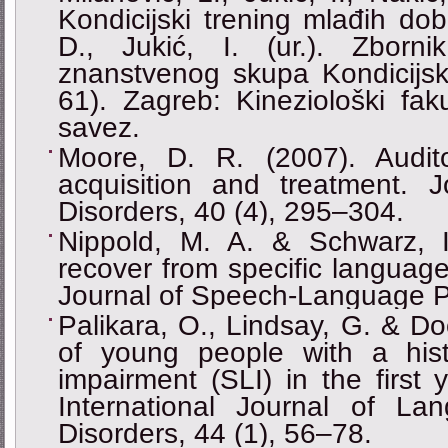
Kondicijski trening mlađih dob
D., Jukić, I. (ur.). Zbor
znanstvenog skupa Kondicijsk
61). Zagreb: Kineziološki faku
savez.
Moore, D. R. (2007). Audito
acquisition and treatment. 
Disorders, 40 (4), 295–304.
Nippold, M. A. & Schwarz, I
recover from specific language
Journal of Speech-Language Pa
Palikara, O., Lindsay, G. & Doc
of young people with a hist
impairment (SLI) in the first 
International Journal of L
Disorders, 44 (1), 56–78.