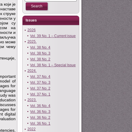
 који је
 наставе
к струке
ености у
Issues
ојом су
усом на
2026
ћности и
Vol. 39 No. 1 – Current issue
закључка
2025.
лио може
при чему
Vol. 38 No. 4
Vol. 38 No. 3
енције,
Vol. 38 No. 2
Vol. 38 No. 1 – Special Issue
2024.
important
Vol. 37 No. 4
model of
Vol. 37 No. 3
uages for
Vol. 37 No. 2
 language
Vol. 37 No. 1
study was
ducation
2023.
discusses
Vol. 36 No. 4
uages for
Vol. 36 No. 3
t digital
Vol. 36 No. 2
valuation
Vol. 36 No. 1
2022
tencies,