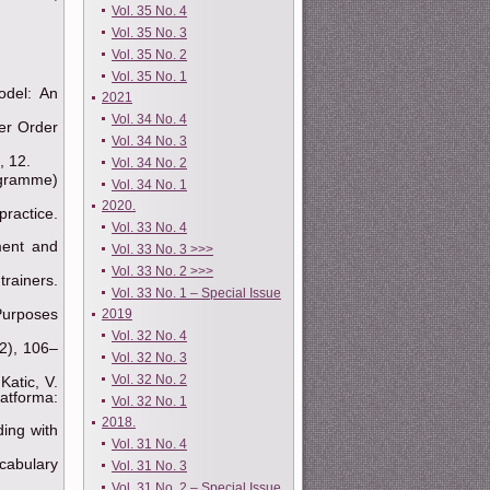
Vol. 35 No. 4
Vol. 35 No. 3
Vol. 35 No. 2
Vol. 35 No. 1
odel: An
2021
Vol. 34 No. 4
her Order
Vol. 34 No. 3
, 12.
Vol. 34 No. 2
ogramme)
Vol. 34 No. 1
2020.
practice.
Vol. 33 No. 4
ment and
Vol. 33 No. 3 >>>
Vol. 33 No. 2 >>>
rainers.
Vol. 33 No. 1 – Special Issue
 Purposes
2019
Vol. 32 No. 4
(2), 106–
Vol. 32 No. 3
Vol. 32 No. 2
Katic, V.
atforma:
Vol. 32 No. 1
2018.
ding with
Vol. 31 No. 4
cabulary
Vol. 31 No. 3
Vol. 31 No. 2 – Special Issue