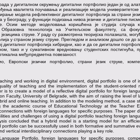
рада у дигиталном окружењу дигитални портфолио један је од алата
еђења квалитета поучавања и реализације модела универзитетске
еирање модела рефлективног дигиталног портфолија за страни јези
 у Београду, у функцији подизања нивоа језичке и дигиталне писм
ве. Осим методе моделовања коришћена је студија случаја к
 Образовна технологија на Учитељском факултету, са фок
језицима струке. У раду су размотрена теоријска полазишта, могу
ија у страном језику струке. Прегледом и анализом дошло се до 
ој дигиталног портфолија хибридни, као и да се дигитални портфо
ном, тако и у сумативном вредновању студентских постигнућа, 
ертикална међупредметна повезаност.
, Европски језички портфолио, страни језик струке, компет
eaching and working in digital environment, digital portfolio is one of 
quality of teaching and the implementation of the student-oriented 
 is to create a model of a reflective digital portfolio for foreign lang
n Faculty, University of Belgrade, with the aim of raising the level of
 hybrid and online teaching. In addition to the modeling method, a case 
g the academic course of Educational Technology at the Teacher E
ry connections with foreign languages for specific purposes. The paper 
bilities and challenges of using a digital portfolio teaching foreign lang
sis concluded that a hybrid model is a starting model for an efficien
al portfolio can be successfully used in both formative and summative e
d vertical interdisciplinary connections playing a key role.
 Language Portfolio, foreign languages for specific purposes, compe