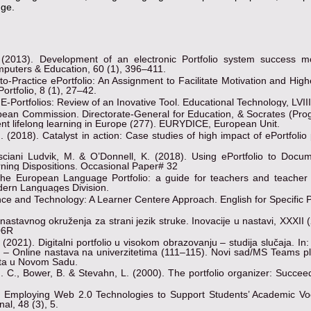
dge.
 (2013). Development of an electronic Portfolio system success m
puters & Education, 60 (1), 396–411.
to-Practice ePortfolio: An Assignment to Facilitate Motivation and Hig
Portfolio, 8 (1), 27–42.
E-Portfolios: Review of an Inovative Tool. Educational Technology, LVIII
an Commission. Directorate-General for Education, & Socrates (Pr
ent lifelong learning in Europe (277). EURYDICE, European Unit.
(2018). Catalyst in action: Case studies of high impact of ePortfolio 
ciani Ludvik, M. & O’Donnell, K. (2018). Using ePortfolio to Docu
ning Dispositions. Occasional Paper# 32
 The European Language Portfolio: a guide for teachers and teacher t
dern Languages Division.
ence and Technology: A Learner Centere Approach. English for Specific
 nastavnog okruženja za strani jezik struke. Inovacije u nastavi, XXXII 
06R
. (2021). Digitalni portfolio u visokom obrazovanju – studija slučaja. In: 
a – Online nastava na univerzitetima (111–115). Novi sad/MS Teams pl
teta u Novom Sadu.
N. C., Bower, B. & Stevahn, L. (2000). The portfolio organizer: Succee
. Employing Web 2.0 Technologies to Support Students’ Academic Vo
al, 48 (3), 5.