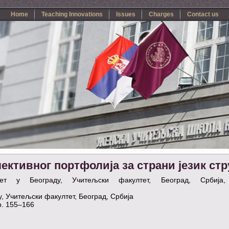
Home
Teaching Innovations
Issues
Charges
Contact us
ктивног портфолија за страни језик стр
ет у Београду, Учитељски факултет, Београд, Србија,
у, Учитељски факултет, Београд, Србија
р. 155–166