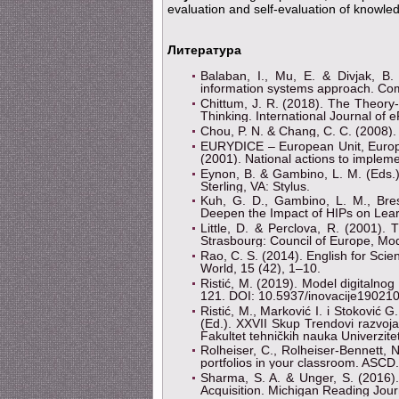
evaluation and self-evaluation of knowle
Литература
Balaban, I., Mu, E. & Divjak, B.
information systems approach. Com
Chittum, J. R. (2018). The Theory-
Thinking. International Journal of e
Chou, P. N. & Chang, C. C. (2008). 
EURYDICE – European Unit, Europe
(2001). National actions to implem
Eynon, B. & Gambino, L. M. (Eds.). 
Sterling, VA: Stylus.
Kuh, G. D., Gambino, L. M., Bres
Deepen the Impact of HIPs on Lear
Little, D. & Perclova, R. (2001).
Strasbourg: Council of Europe, Mo
Rao, C. S. (2014). English for Sci
World, 15 (42), 1–10.
Ristić, M. (2019). Model digitalnog
121. DOI: 10.5937/inovacije19021
Ristić, M., Marković I. i Stoković G
(Ed.). XXVII Skup Trendovi razvoj
Fakultet tehničkih nauka Univerzi
Rolheiser, C., Rolheiser-Bennett, 
portfolios in your classroom. ASCD.
Sharma, S. A. & Unger, S. (2016)
Acquisition. Michigan Reading Journ