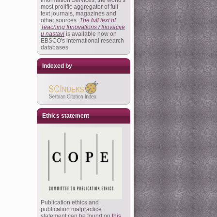
Information Services, the world's
most prolific aggregator of full
text journals, magazines and
other sources.
The full text of
Teaching Innovations / Inovacije
u nastavi
is available now on
EBSCO's international research
databases.
Indexed by
Ethics statement
Publication ethics and
publication malpractice
statement can be found on
this