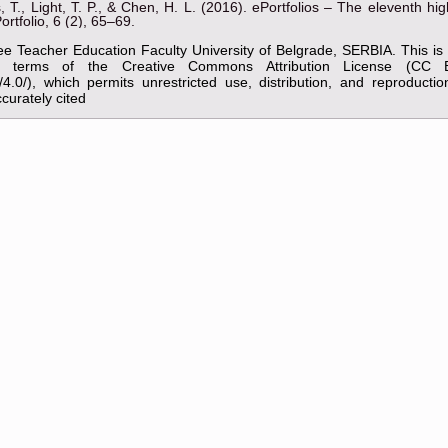
 T., Light, T. P., & Chen, H. L. (2016). ePortfolios – The eleventh hi
ortfolio, 6 (2), 65–69.
ee Teacher Education Faculty University of Belgrade, SERBIA. This i
the terms of the Creative Commons Attribution License (CC 
y/4.0/), which permits unrestricted use, distribution, and reproducti
curately cited