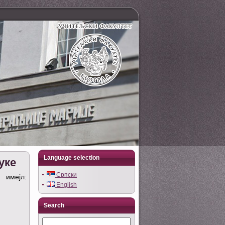
Language selection
уке
Српски
 имејл:
English
Search