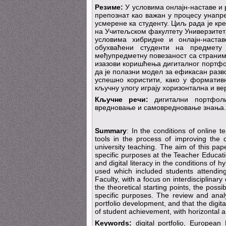
Резиме:
У условима онлајн-наставе и 
препознат као важан у процесу унапр
усмерене ка студенту. Циљ рада је кр
на Учитељском факултету Универзитета
условима хибридне и онлајн-наста
обухваћени студенти на предмету
међупредметну повезаност са страним 
изазови коришћења дигиталног портфол
да је полазни модел за ефикасан разв
успешно користити, како у форматив
кључну улогу играју хоризонтална и в
Кључне речи:
дигитални портфолио
вредновање и самовредновање знања.
Summary
: In the conditions of online t
tools in the process of improving the 
university teaching. The aim of this paper
specific purposes at the Teacher Educatio
and digital literacy in the conditions of
used which included students attendin
Faculty, with a focus on interdisciplina
the theoretical starting points, the possi
specific purposes. The review and analy
portfolio development, and that the digit
of student achievement, with horizontal an
Keywords:
digital portfolio, European