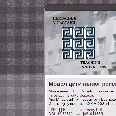
Модел дигиталног рефле
Мирослава Р. Ристић, Универзит
miroslava.ristic@uf.bg.ac.rs
Ана M. Вујовић, Универзитет у Београд
Иновације у настави, XXXIV, 2021/4, ст
|
PDF
| |
Extended summary PDF
|
DOI: 10.5937/inovacije2104155R