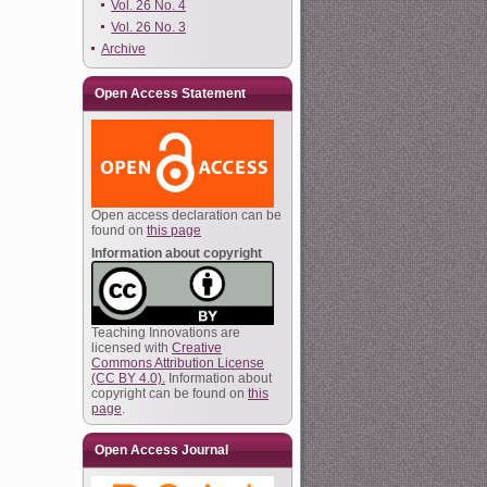
Vol. 26 No. 4
Vol. 26 No. 3
Archive
Open Access Statement
Open access declaration can be
found on
this page
Information about copyright
Teaching Innovations are
licensed with
Creative
Commons Attribution License
(CC BY 4.0).
Information about
copyright can be found on
this
page
.
Open Access Journal