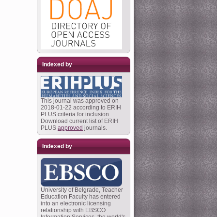
Indexed by
This journal was approved on
2018-01-22 according to ERIH
PLUS criteria for inclusion.
Download current list of ERIH
PLUS
approved
journals.
Indexed by
University of Belgrade, Teacher
Education Faculty has entered
into an electronic licensing
relationship with EBSCO