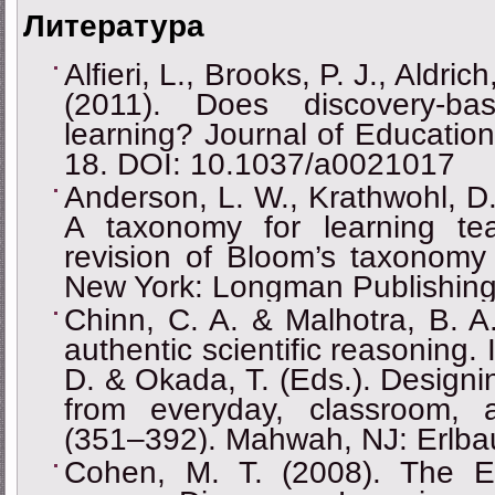
Литература
Alﬁeri, L., Brooks, P. J., Aldri
(2011). Does discovery-ba
learning? Journal of Education
18. DOI: 10.1037/a0021017
Anderson, L. W., Krathwohl, D.
A taxonomy for learning te
revision of Bloom’s taxonomy 
New York: Longman Publishing
Chinn, C. A. & Malhotra, B. A.
authentic scientific reasoning.
D. & Okada, T. (Eds.). Designin
from everyday, classroom, a
(351–392). Mahwah, NJ: Erlb
Cohen, M. T. (2008). The Eff