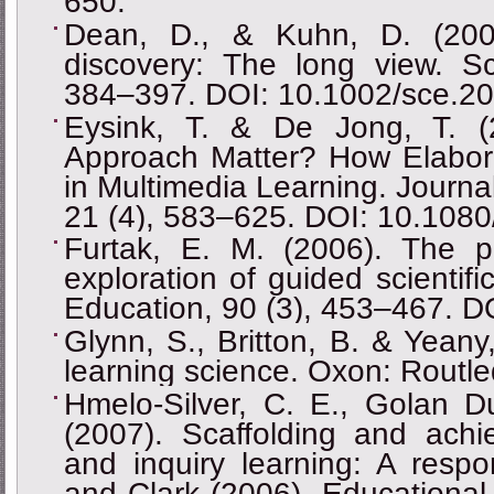
650.
Dean, D., & Kuhn, D. (2007)
discovery: The long view. Sc
384–397. DOI: 10.1002/sce.2
Eysink, T. & De Jong, T. (2
Approach Matter? How Elabora
in Multimedia Learning. Journa
21 (4), 583–625. DOI: 10.108
Furtak, E. M. (2006). The 
exploration of guided scientifi
Education, 90 (3), 453–467. D
Glynn, S., Britton, B. & Yeany
learning science. Oxon: Routl
Hmelo-Silver, C. E., Golan D
(2007). Scaffolding and ach
and inquiry learning: A respo
and Clark (2006). Educational