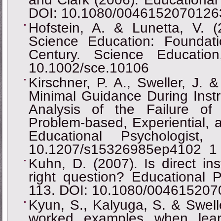
DOI: 10.1080/0046152070126
Hofstein, A. & Lunetta, V. (
Science Education: Foundati
Century. Science Educatio
10.1002/sce.10106
Kirschner, P. A., Sweller, J. 
Minimal Guidance During Inst
Analysis of the Failure of C
Problem-based, Experiential, 
Educational Psychologist
10.1207/s15326985ep4102_1
Kuhn, D. (2007). Is direct in
right question? Educational P
113. DOI: 10.1080/00461520
Kyun, S., Kalyuga, S. & Swelle
worked examples when lear