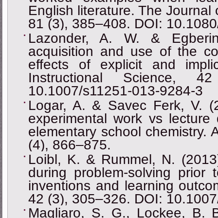
English literature. The Journal
81 (3), 385–408. DOI: 10.10
Lazonder, A. W. & Egberink
acquisition and use of the con
effects of explicit and implic
Instructional Science, 
10.1007/s11251-013-9284-3
Logar, A. & Savec Ferk, V. (
experimental work vs lecture 
elementary school chemistry. 
(4), 866–875.
Loibl, K. & Rummel, N. (2013
during problem-solving prior t
inventions and learning outcom
42 (3), 305–326. DOI: 10.100
Magliaro, S. G., Lockee, B. B