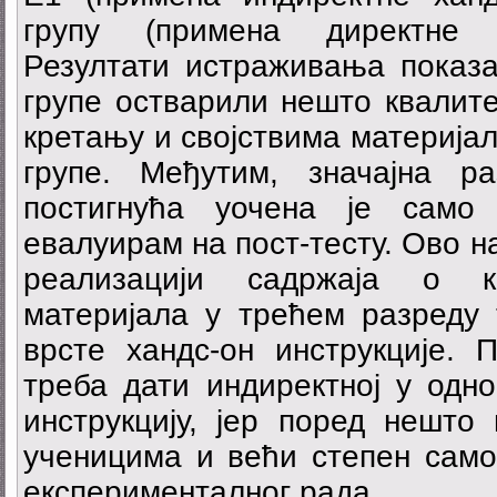
групу (примена директне х
Резултати истраживања показа
групе остварили нешто квалите
кретању и својствима материјал
групе. Међутим, значајна р
постигнућа уочена је само
евалуирам на пост-тесту. Ово н
реализацији садржаја о к
материјала у трећем разреду
врсте хандс-он инструкције. 
треба дати индиректној у одно
инструкцију, јер поред нешто
ученицима и већи степен само
експерименталног рада.