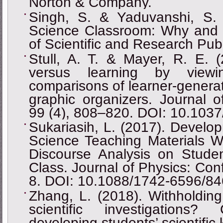
Norton & Company.
Singh, S. & Yaduvanshi, S. (
Science Classroom: Why and H
of Scientific and Research Publ
Stull, A. T. & Mayer, R. E. 
versus learning by viewi
comparisons of learner-genera
graphic organizers. Journal o
99 (4), 808–820. DOI: 10.103
Sukariasih, L. (2017). Develop
Science Teaching Materials W
Discourse Analysis on Studen
Class. Journal of Physics: Con
8. DOI: 10.1088/1742-6596/8
Zhang, L. (2018). Withholdin
scientific investigations
developing students’ scientifi