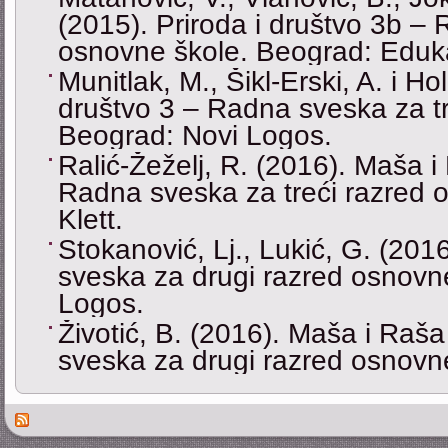
(2015). Priroda i društvo 3b –
osnovne škole. Beograd: Eduka
Munitlak, M., Šikl-Erski, A. i Ho
društvo 3 – Radna sveska za tr
Beograd: Novi Logos.
Ralić-Žeželj, R. (2016). Maša i
Radna sveska za treći razred 
Klett.
Stokanović, Lj., Lukić, G. (20
sveska za drugi razred osnovn
Logos.
Životić, B. (2016). Maša i Raš
sveska za drugi razred osnovne