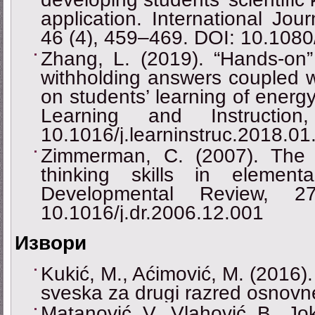
application. International Jou
46 (4), 459–469. DOI: 10.10
Zhang, L. (2019). “Hands-on” 
withholding answers coupled w
on students’ learning of energ
Learning and Instructio
10.1016/j.learninstruc.2018.01
Zimmerman, C. (2007). The 
thinking skills in elemen
Developmental Review, 2
10.1016/j.dr.2006.12.001
Извори
Kukić, M., Aćimović, M. (2016)
sveska za drugi razred osnovne
Matanović, V., Vlahović, B., Jo