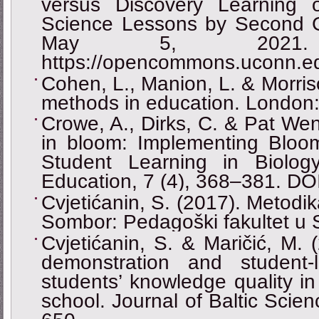
versus Discovery Learning 
Science Lessons by Second G
May 5, 2021
https://opencommons.uconn.e
Cohen, L., Manion, L. & Morris
methods in education. London:
Crowe, A., Dirks, C. & Pat Wen
in bloom: Implementing Blo
Student Learning in Biolo
Education, 7 (4), 368–381. DO
Cvjetićanin, S. (2017). Metodi
Sombor: Pedagoški fakultet u
Cvjetićanin, S. & Maričić, M. 
demonstration and student
students’ knowledge quality in
school. Journal of Baltic Scie