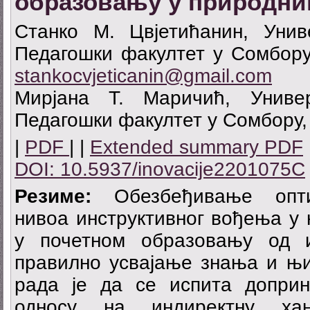
образовању у природни
Станко М. Цвјетићанин, Уни
Педагошки факултет у Сомбору,
stankocvjeticanin@gmail.com
Мирјана Т. Маричић, Униве
Педагошки факултет у Сомбору,
|
PDF
| |
Extended summary PDF
DOI: 10.5937/inovacije2201075C
Резиме:
Обезбеђивање оптим
нивоа инструктивног вођења у 
у почетном образовању од и
правилно усвајање знања и њи
рада је да се испита допри
односу на индиректну ханд