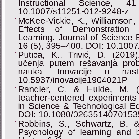
Instructional Science, 
10.1007/s11251-012-9248-z
McKee-Vickie, K., Williamson,
Effects of Demonstration
Learning. Journal of Science 
16 (5), 395–400. DOI: 10.100
Putica, K., Trivić, D. (2019
učenja putem rešavanja prob
nauka. Inovacije u nas
10.5937/inovacije1904021P
Randler, C. & Hulde, M. (
teacher-centered experiments 
in Science & Technological Ed
DOI: 10.1080/0263514070153
Robbins, S., Schwartz, B. 
Psychology of learning and 