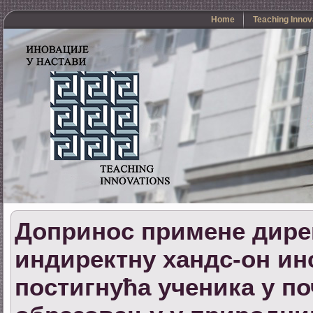
Home
Teaching Innov
Допринос примене дирек
индиректну хандс-он ин
постигнућа ученика у п