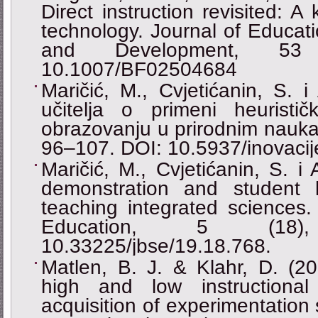
Direct instruction revisited: A
technology. Journal of Educat
and Development, 53
10.1007/BF02504684
Maričić, M., Cvjetićanin, S. i
učitelja o primeni heurist
obrazovanju u prirodnim naukam
96–107. DOI: 10.5937/inovac
Maričić, M., Cvjetićanin, S. i
demonstration and student 
teaching integrated sciences.
Education, 5 (18)
10.33225/jbse/19.18.768.
Matlen, B. J. & Klahr, D. (20
high and low instructional
acquisition of experimentation sk