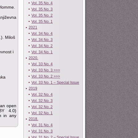
Vol. 35 No. 4
d’Homme.
Vol. 35 No. 3
Vol. 35 No. 2
Književna
Vol. 35 No. 1
2021
Vol. 34 No. 4
). Miloš
Vol. 34 No. 3
Vol. 34 No. 2
evnost i
Vol. 34 No. 1
2020.
Vol. 33 No. 4
Vol. 33 No. 3 >>>
Vol. 33 No. 2 >>>
ska
Vol. 33 No. 1 – Special Issue
2019
Vol. 32 No. 4
Vol. 32 No. 3
s an open
Vol. 32 No. 2
BY 4.0)
Vol. 32 No. 1
on in any
2018.
Vol. 31 No. 4
Vol. 31 No. 3
Vol. 31 No. 2 – Special Issue