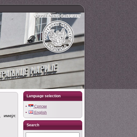
Language selection
Српски
English
 имејл:
Search