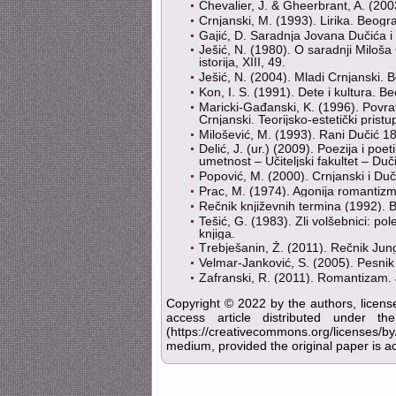
Chevalier, J. & Gheerbrant, A. (20
Crnjanski, M. (1993). Lirika. Beo
Gajić, D. Saradnja Jovana Dučića 
Ješić, N. (1980). O saradnji Miloša
istorija, XIII, 49.
Ješić, N. (2004). Mladi Crnjanski. 
Kon, I. S. (1991). Dete i kultura. 
Maricki-Gađanski, K. (1996). Povrata
Crnjanski. Teorijsko-estetički prist
Milošević, M. (1993). Rani Dučić 1
Delić, J. (ur.) (2009). Poezija i po
umetnost ‒ Učiteljski fakultet ‒ Duč
Popović, M. (2000). Crnjanski i Du
Prac, M. (1974). Agonija romantizm
Rečnik književnih termina (1992). B
Tešić, G. (1983). Zli volšebnici: p
knjiga.
Тrebješanin, Ž. (2011). Rečnik Ju
Velmar-Janković, S. (2005). Pesnik 
Zafranski, R. (2011). Romantizam.
Copyright © 2022 by the authors, licens
access article distributed under 
(https://creativecommons.org/licenses/b
medium, provided the original paper is ac