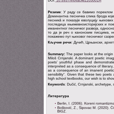
DOI:
10.5937/inovacije2203001H
Резиме
: У раду се бавимо пореклом 
Доминантна песничка слика брода које
песникâ и показује еволуцију њихови
последица књижевноисторијских и пое
иманентног песничког развоја, односн
то да је реч о канонским писцима, 
покажемо пут њиховог песничког сазре
Кључне речи
: Дучић, Црњански, архе
Summary:
The paper looks at the origin
Miloš Crnjanski. A dominant poetic ima
poets’ youthful phase and demonstrates
interpreted as a consequence of literary, 
as a consequence of an imanent poetic
sensibility“. Given that these two poets
high school textbooks, our wish is to show
Кeywords
: Dučić, Crnjanski, archetype,
Литература
Berlin, I. (2006). Koreni romantizm
Bošković, Z., Šipovac M. (2020). Či
BIGZ.