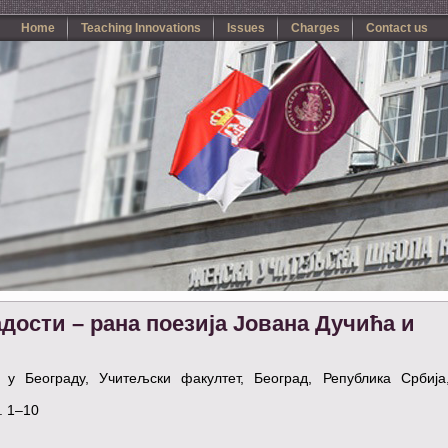
Home
Teaching Innovations
Issues
Charges
Contact us
дости – рана поезија Јована Дучића и
 у Београду, Учитељски факултет, Београд, Република Србија,
. 1–10