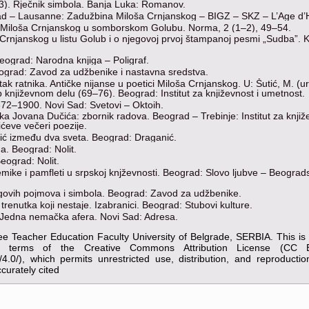
03). Rječnik simbola. Banja Luka: Romanov.
grad ‒ Lausanne: Zadužbina Miloša Crnjanskog ‒ BIGZ ‒ SKZ ‒ L’Age 
i Miloša Crnjanskog u somborskom Golubu. Norma, 2 (1–2), 49–54.
 Crnjanskog u listu Golub i o njegovoj prvoj štampanoj pesmi „Sudba”. 
Beograd: Narodna knjiga ‒ Poligraf.
Beograd: Zavod za udžbenike i nastavna sredstva.
k ratnika. Antičke nijanse u poetici Miloša Crnjanskog. U: Šutić, M. (ur.
up književnom delu (69‒76). Beograd: Institut za književnost i umetnost.
872–1900. Novi Sad: Svetovi ‒ Oktoih.
etika Jovana Dučića: zbornik radova. Beograd ‒ Trebinje: Institut za knjiž
ićeve večeri poezije.
čić između dva sveta. Beograd: Draganić.
a. Beograd: Nolit.
eograd: Nolit.
olemike i pamfleti u srpskoj knjževnosti. Beograd: Slovo ljubve ‒ Beograd
ngovih pojmova i simbola. Beograd: Zavod za udžbenike.
trenutka koji nestaje. Izabranici. Beograd: Stubovi kulture.
 Jedna nemačka afera. Novi Sad: Adresa.
ee Teacher Education Faculty University of Belgrade, SERBIA. This i
the terms of the Creative Commons Attribution License (CC 
y/4.0/), which permits unrestricted use, distribution, and reproducti
curately cited