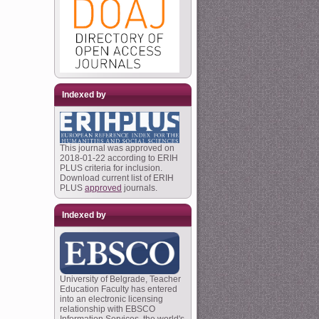
Indexed by
This journal was approved on
2018-01-22 according to ERIH
PLUS criteria for inclusion.
Download current list of ERIH
PLUS
approved
journals.
Indexed by
University of Belgrade, Teacher
Education Faculty has entered
into an electronic licensing
relationship with EBSCO