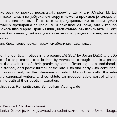
истоветних мотива песама „На мору” Ј. Дучића и „Судба” М. Цр
г носе таласи на узбурканом мору и ломе га производ је младала
х песничких система. Посезање за традиционалним топосом тумач
тичких превирања са краја 19. и почетком 20. века, али и као п
о онога што Марио Прац назива „васпитањем сензибилитета”. С об
незаобилазним у уџбеницима основних и средњих школа, желели
вања.
тип, брод, море, романтизам, симболизам, авангарда.
 of the identical motives in the poems „At Sea“ by Jovan Dučić and „De
ge of a ship carried and broken by waves on a rough sea is a produc
 the evolution of their poetic systems. Resorting to a traditional 
historical, and poetic turmoil of the late 19th and early 20th centuries,
 development, i.e. the phenomenon which Mario Praz calls „the educ
 are canonical writers, and constitute an indespensable part of all pr
 the path of their poetic maturation.
 ship, sea, Romantiscism, Symbolism, Avant­garde
a. Beograd: Službeni glasnik.
tanka. Srpski jezik I književnost za sedmi razred osnovne škole. Beogr