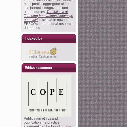
Information Services, the world's
most prolific aggregator of full
text journals, magazines and
other sources.
The full text of
Teaching Innovations / Inovacije
u nastavi
is available now on
EBSCO's international research
databases.
Indexed by
Ethics statement
Publication ethics and
publication malpractice
statement can be found on
this