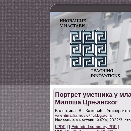
Портрет уметника у мла
Милоша Црњанског
Валентина В. Хамовић, Универзитет
valentina.hamovic@uf.bg.ac.rs
Иновације у настави, XXXV, 2022/3, стр
|
PDF
| |
Extended summary PDF
|