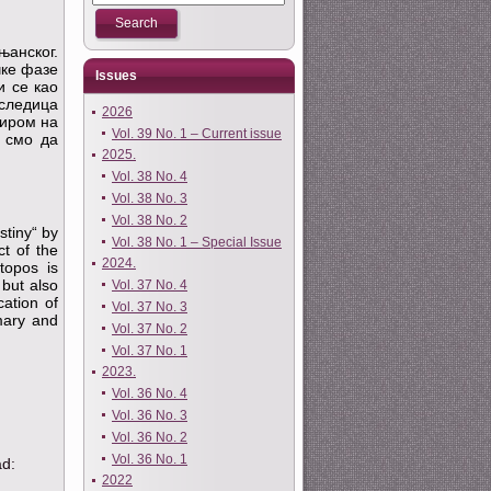
њанског.
чке фазе
Issues
и се као
оследица
2026
зиром на
Vol. 39 No. 1 – Current issue
 смо да
2025.
Vol. 38 No. 4
Vol. 38 No. 3
Vol. 38 No. 2
stiny“ by
Vol. 38 No. 1 – Special Issue
t of the
2024.
topos is
 but also
Vol. 37 No. 4
ation of
Vol. 37 No. 3
imary and
Vol. 37 No. 2
Vol. 37 No. 1
2023.
Vol. 36 No. 4
Vol. 36 No. 3
Vol. 36 No. 2
Vol. 36 No. 1
ad:
2022