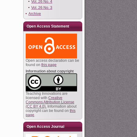
Vol. 26 No. 4
Vol. 26 No. 3
Archive
Open Access Statement
Open access declaration can be
found on
this page
Information about copyright
Teaching Innovations are
licensed with
Creative
Commons Attribution License
(CC BY 4.0).
Information about
copyright can be found on
this
page
.
Open Access Journal