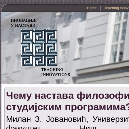
Home
Teaching Innov
Чему настава филозофи
студијским програмима
Милан З. Јовановић, Универзи
факултет, Ниш, С