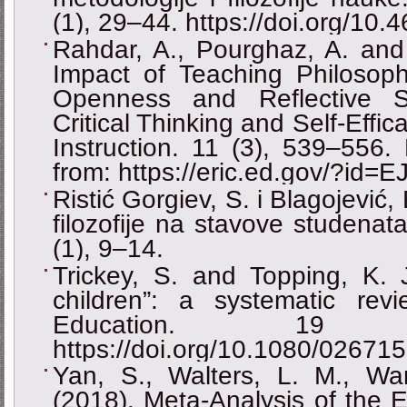
(1), 29–44. https://doi.org/10.
Rahdar, A., Pourghaz, A. and
Impact of Teaching Philosophy
Openness and Reflective S
Critical Thinking and Self-Effic
Instruction. 11 (3), 539–556.
from: https://eric.ed.gov/?id=
Ristić Gorgiev, S. i Blagojević,
filozofije na stavove studenata
(1), 9–14.
Trickey, S. and Topping, K. J
children”: a systematic re
Education. 19 
https://doi.org/10.1080/0267
Yan, S., Walters, L. M., W
(2018). Meta-Analysis of the E