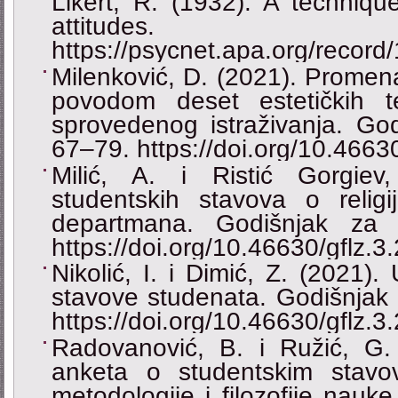
Likert, R. (1932). A techniq
attitudes. Psy
https://psycnet.apa.org/recor
Milenković, D. (2021). Promena
povodom deset estetičkih 
sprovedenog istraživanja. Godi
67–79. https://doi.org/10.4663
Milić, A. i Ristić Gorgie
studentskih stavova o reli
departmana. Godišnjak za f
https://doi.org/10.46630/gflz.3
Nikolić, I. i Dimić, Z. (2021). 
stavove studenata. Godišnjak z
https://doi.org/10.46630/gflz.3
Radovanović, B. i Ružić, G. 
anketa o studentskim stavo
metodologije i filozofije nauke