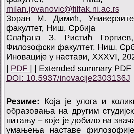
milan.jovanovic@filfak.ni.ac.rs
Зоран М. Димић, Универзит
факултет, Ниш, Србија
Слађана З. Ристић Горгиев
Филозофски факултет, Ниш, Срб
Иновације у настави, XXXVI, 20
|
PDF
| | Extended summary PDF 
DOI: 10.5937/inovacije2303136J
Резиме:
Која је улога и колик
образовања на другим студијс
питању – које је добило на знач
умањења наставе филозофије