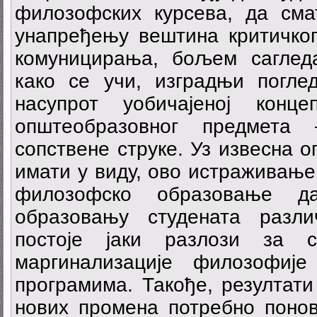
филозофских курсева, да сма
унапређењу вештина критичк
комуницирања, бољем саглед
како се учи, изградњи погле
насупрот уобичајеној конц
општеобразовног предмета
сопствене струке. Уз извесна о
имати у виду, ово истраживање
филозофско образовање да
образовању студената разли
постоје јаки разлози за с
маргинализације филозофије
програмима. Такође, резултати
нових промена потребно поно