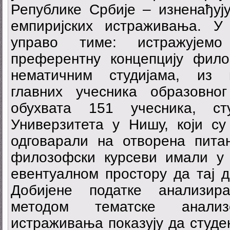
Републике Србије – изненађуј
емпиријских истраживања. 
управо тиме: истражујемо
преферентну концепцију фил
нематичним студијама, из п
главних учесника образовно
обухвата 151 учесника, ст
Универзитета у Нишу, који су
одговарали на отворена пита
филозофски курсеви имали у
евентуалном простору да тај д
Добијене податке анализир
методом тематске анализ
истраживања показују да студе