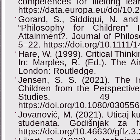
competences for lifelong lear
https://data.europa.eu/doi/10
Gorard, S., Siddiqui, N. an
“Philosophy for Children”
Attainment?. Journal of Philos
5–22. https://doi.org/10.1111
Hare, W. (1999). Critical Think
In: Marples, R. (Ed.). The A
London: Routledge.
Jensen, S. S. (2021). The I
Children from the Perspective
Studies. 49
https://doi.org/10.1080/0305
Jovanović, M. (2021). Uticaj k
studenata. Godišnjak za fi
https://doi.org/10.46630/gflz.3