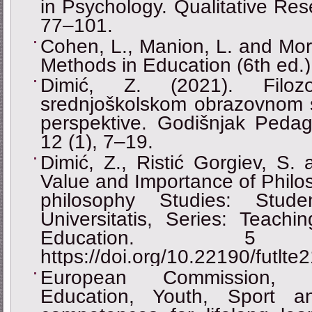
in Psychology. Qualitative Res
77–101.
Cohen, L., Manion, L. and Mor
Methods in Education (6th ed.
Dimić, Z. (2021). Filo
srednjoškolskom obrazovnom si
perspektive. Godišnjak Pedag
12 (1), 7–19.
Dimić, Z., Ristić Gorgiev, S.
Value and Importance of Philo
philosophy Studies: Stude
Universitatis, Series: Teach
Education. 
https://doi.org/10.22190/futlt
European Commission, Di
Education, Youth, Sport a