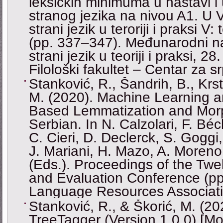
leksičkih minimuma u nastavi i
stranog jezika na nivou A1. U V.
strani jezik u teroriji i praksi 
(pp. 337–347). Međunarodni n
strani jezik u teoriji i praksi, 2
Filološki fakultet ‒ Centar za sr
Stanković, R., Šandrih, B., Krst
M. (2020). Machine Learning 
Based Lemmatization and Morp
Serbian. In N. Calzolari, F. Béc
C. Cieri, D. Declerck, S. Goggi
J. Mariani, H. Mazo, A. Moreno,
(Еds.). Proceedings of the Tw
and Evaluation Conference (p
Language Resources Associati
Stanković, R., & Škorić, M. (2
TreeTagger (Version 1.0.0) [Mo