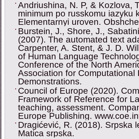
Andriushina, N. P, & Kozlova, T
minimum po russkomu iazyku k
Elementarnyi uroven. Obshchee
Burstein, J., Shore, J., Sabatini
(2007). The automated text adap
Carpenter, A. Stent, & J. D. Wi
of Human Language Technologi
Conference of the North Ameri
Association for Computational L
Demonstrations.
Council of Europe (2020). C
Framework of Reference for L
teaching, assessment. Compan
Europe Publishing. www.coe.int
Dragićević, R. (2018). Srpska l
Matica srpska.