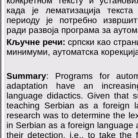
конкретном тексту и установи
када је лематизација текст
периоду је потребно изврши
ради развоја програма за аутома
Кључне речи:
српски као страни
минимуми, аутоматска корекција
Summary
: Programs for autom
adaptation have an increasi
language didactics. Given that 
teaching Serbian as a foreign 
research was to determine the lex
in Serbian as a foreign language 
their detection, i.e., to take the