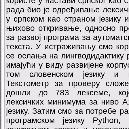
користе у настави српског као 
рада био је одређивање лексич
у српском као страном језику 
њихово откривање, односно пр
за развој програма за аутоматс
текста. У истраживању смо кор
се ослања на лингводидактику р
имајући у виду развијене корп
том словенском језику и п
Текстометр за проверу сложе
дошли до 783 лексеме, кој
лексичких минимума за ниво А
језику. Затим смо за потребе р
програмском језику Python,