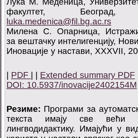
Лука М. Меденица, Универзите
факултет, Београд,
luka.medenica@fil.bg.ac.rs
Милена С. Опарница, Истражив
за вештачку интелигенцију, Нов
Иновације у настави, XXXVII, 20
|
PDF
| |
Extended summary PDF
DOI: 10.5937/inovacije2402154M
Резиме:
Програми за аутоматск
текста имају све већи у
лингводидактику. Имајући у ви