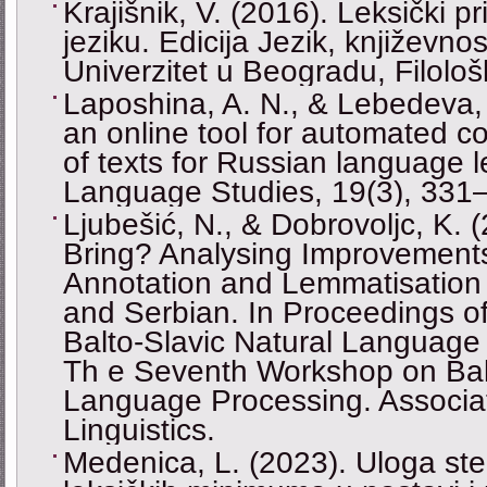
Krajišnik, V. (2016). Leksički 
jeziku. Edicija Jezik, književnos
Univerzitet u Beogradu, Filološk
Laposhina, A. N., & Lebedeva, 
an online tool for automated c
of texts for Russian language 
Language Studies, 19(3), 331
Ljubešić, N., & Dobrovoljc, K.
Bring? Analysing Improvements
Annotation and Lemmatisation 
and Serbian. In Proceedings o
Balto-Slavic Natural Language
Th e Seventh Workshop on Balt
Language Processing. Associat
Linguistics.
Medenica, L. (2023). Uloga ste