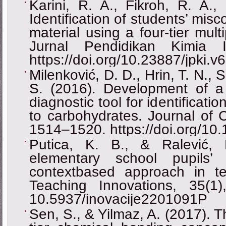
Karini, R. A., Fikroh, R. A.,
Identification of students’ mi
material using a four-tier mult
Jurnal Pendidikan Kimia I
https://doi.org/10.23887/jpki.v
Milenković, D. D., Hrin, T. N.,
S. (2016). Development of a t
diagnostic tool for identificati
to carbohydrates. Journal of 
1514–1520. https://doi.org/1
Putica, K. B., & Ralević, 
elementary school pupils’ 
contextbased approach in te
Teaching Innovations, 35(1),
10.5937/inovacije2201091P
Sen, S., & Yilmaz, A. (2017). 