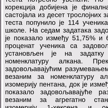
корекција добијена је финална
састојала из десет трослојних 
теста попунило је 114 ученик
школе. На седам задатака зад
је показало између 51,75% и 
проценат ученика са задово
установљен је на задатку
номенклатуру алкана. Пр
задовољавајућим разумевањем
везаним за номенклатуру а
изомерију пентана, док је изм
показало задовољавајуће р
везаним за агрегатно ста
изомерију 1-хексена и ок