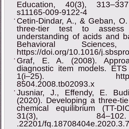
Education, 40(3), 313–337. 
s11165-009-9122-4
Cetin-Dindar, A., & Geban, O.
three-tier test to assess
understanding of acids and b
Behavioral Sciences
https://doi.org/10.1016/j.sbsp
Graf, E. A. (2008). Appro
diagnostic item models. ETS
1(i–25). https://doi.
8504.2008.tb02093.x
Jusniar, J., Effendy, E. Bud
(2020). Developing a three-tie
chemical equilibrium (TT-D
31(3), 84–102. 
.22201/fq.18708404e.2020.3.