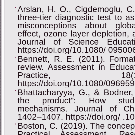
Arslan, H. O., Cigdemoglu, C.
three-tier diagnostic test to a
misconceptions about glob
effect, ozone layer depletion, 
Journal of Science Educat
https://doi.org/10.1080/ 0950
Bennett, R. E. (2011). Format
review. Assessment in Educat
Practice, 1
https://doi.org/10.1080/0969
Bhattacharyya, G., & Bodner, 
the product”: How stud
mechanisms. Journal of Che
1402–1407. https://doi.org/ .
Boston, C. (2019). The concep
Practical Assessment, Res