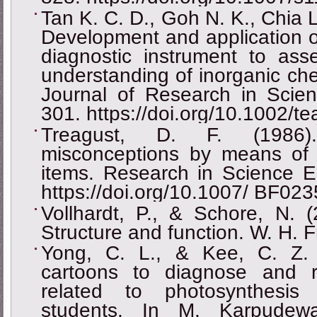
Tan K. C. D., Goh N. K., Chia L
Development and application of
diagnostic instrument to ass
understanding of inorganic chem
Journal of Research in Scien
301. https://doi.org/10.1002/t
Treagust, D. F. (1986).
misconceptions by means of d
items. Research in Science E
https://doi.org/10.1007/ BF02
Vollhardt, P., & Schore, N. (
Structure and function. W. H
Yong, C. L., & Kee, C. Z. (
cartoons to diagnose and r
related to photosynthesi
students. In M. Karpude