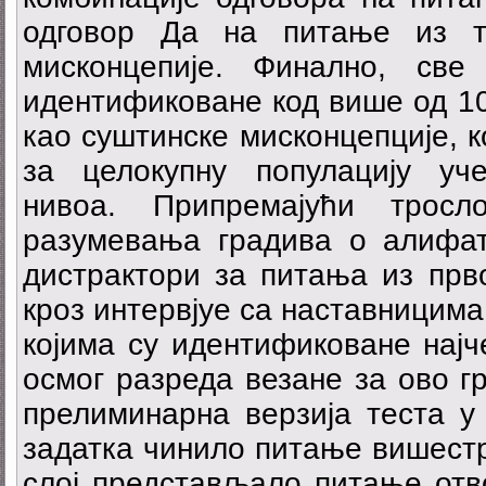
одговор Да на питање из тр
мисконцепије. Финално, све
идентификоване код више од 10
као суштинске мисконцепције, к
за целокупну популацију уч
нивоа. Припремајући тросл
разумевања градива о алифа
дистрактори за питања из прв
кроз интервјуе са наставницима
којима су идентификоване нај
осмог разреда везане за ово г
прелиминарна верзија теста у к
задатка чинило питање вишестру
слој представљало питање отво