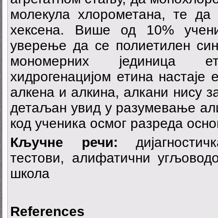
молекула хлорометана, те да 
хексена. Више од 10% учени
уверење да се полиетилен син
мономерних јединица е
хидрогенацијом етина настаје е
алкена и алкина, алкани нису з
детаљан увид у разумевање ал
код ученика осмог разреда осно
Кључне речи:
дијагностичк
тестови, алифатични угљоводо
школа
References