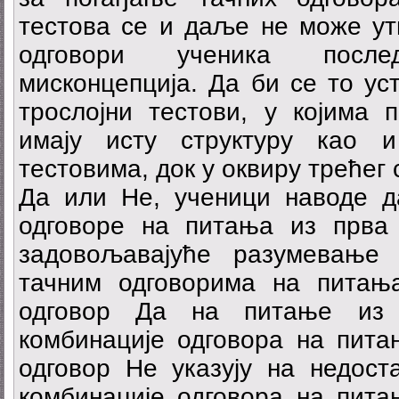
тестова се и даље не може ут
одговори ученика посл
мисконцепција. Да би се то ус
трослојни тестови, у којима 
имају исту структуру као 
тестовима, док у оквиру трећег
Да или Не, ученици наводе да
одговоре на питања из прва 
задовољавајуће разумевање 
тачним одговорима на питањ
одговор Да на питање из т
комбинације одговора на пита
одговор Не указују на недост
комбинације одговора на пита