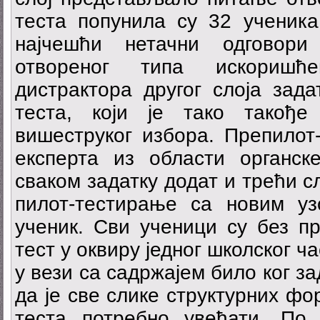
теста попунила су 32 ученика
најчешћи нетачни одговор
отвореног типа искоришћ
дистрактора другог слоја зада
теста, који је тако такођ
вишеструког избора. Препилот
експерта из области органске
сваком задатку додат и трећи с
пилот-тестирање са новим уз
ученик. Сви ученици су без п
тест у оквиру једног школског ч
у вези са садржајем било ког з
да је све слике структурних ф
теста потребно увећати. По