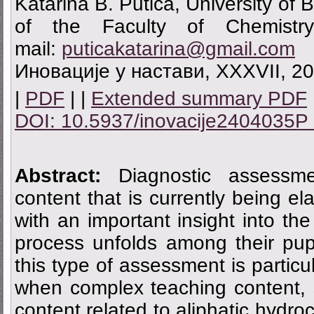
Katarina B. Putica, University of 
of the Faculty of Chemistry
mail:
puticakatarina@gmail.com
Иновације у настави, XXXVII, 20
|
PDF
| |
Extended summary PDF
DOI: 10.5937/inovacije2404035P
Abstract:
Diagnostic assessme
content that is currently being e
with an important insight into th
process unfolds among their pupi
this type of assessment is particul
when complex teaching content, 
content related to aliphatic hydro