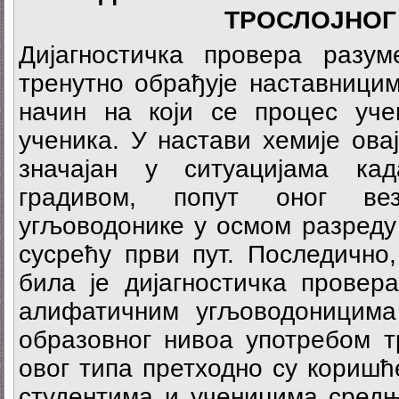
ТРОСЛОЈНОГ
Дијагностичка провера разу
тренутно обрађује наставницим
начин на који се процес уч
ученика. У настави хемије ова
значајан у ситуацијама ка
градивом, попут оног ве
угљоводонике у осмом разреду
сусрећу први пут. Последично
била је дијагностичка провер
алифатичним угљоводоницима
образовног нивоа употребом тр
овог типа претходно су коришћ
студентима и ученицима средњ