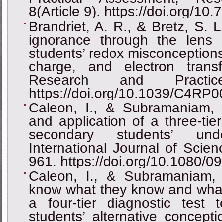
8(Article 9). https://doi.org/1
Brandriet, A. R., & Bretz, S. 
ignorance through the lens 
students’ redox misconception
charge, and electron trans
Research and Practic
https://doi.org/10.1039/C4RP
Caleon, I., & Subramaniam,
and application of a three-tie
secondary students’ und
International Journal of Scie
961. https://doi.org/10.1080
Caleon, I., & Subramaniam,
know what they know and what
a four-tier diagnostic test
students’ alternative concept