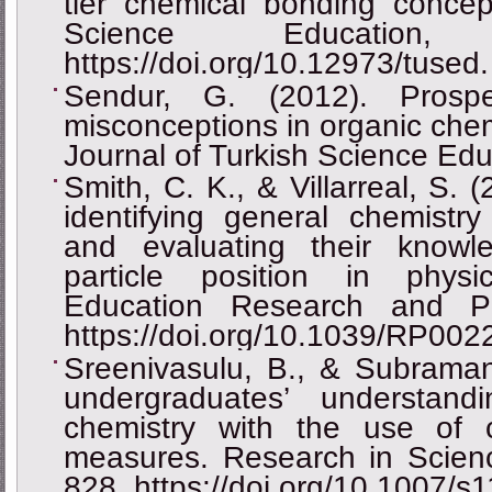
tier chemical bonding concept
Science Education,
https://doi.org/10.12973/tused
Sendur, G. (2012). Prospe
misconceptions in organic chem
Journal of Turkish Science Edu
Smith, C. K., & Villarreal, S. 
identifying general chemistry
and evaluating their knowle
particle position in phys
Education Research and Pr
https://doi.org/10.1039/RP002
Sreenivasulu, B., & Subraman
undergraduates’ understand
chemistry with the use of 
measures. Research in Scienc
828. https://doi.org/10.1007/