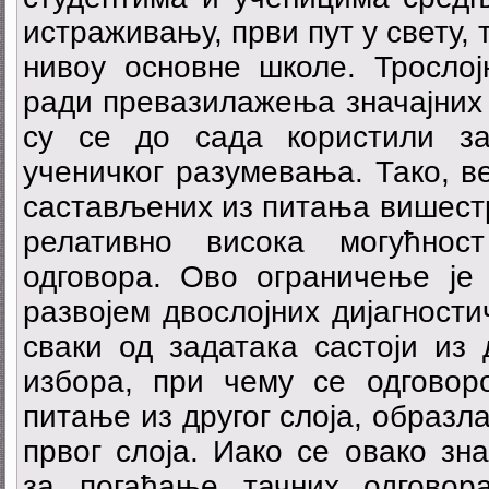
истраживању, први пут у свету,
нивоу основне школе. Трослој
ради превазилажења значајних 
су се до сада користили за
ученичког разумевања. Тако, в
састављених из питања вишест
релативно висока могућнос
одговора. Ово ограничење је
развојем двослојних дијагности
сваки од задатака састоји из
избора, при чему се одговоро
питање из другог слоја, образл
првог слоја. Иако се овако зн
за погађање тачних одговор