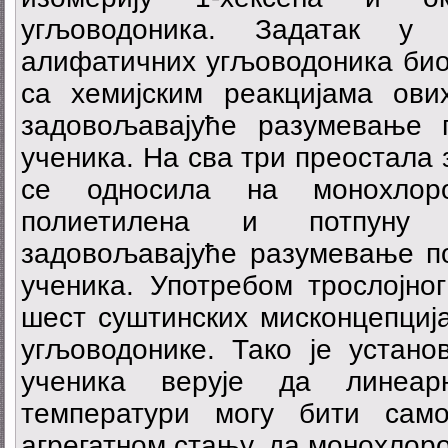
угљоводоника. Задатак у 
алифатичних угљоводоника био 
са хемијским реакцијама ов
задовољавајуће разумевање
ученика. На сва три преостала з
се односила на монохлоро
полиетилена и потпуну х
задовољавајуће разумевање п
ученика. Употребом трослојног
шест суштинских мисконцепциј
угљоводонике. Тако је уста
ученика верује да линеар
температури могу бити сам
агрегатном стању, да монохлор