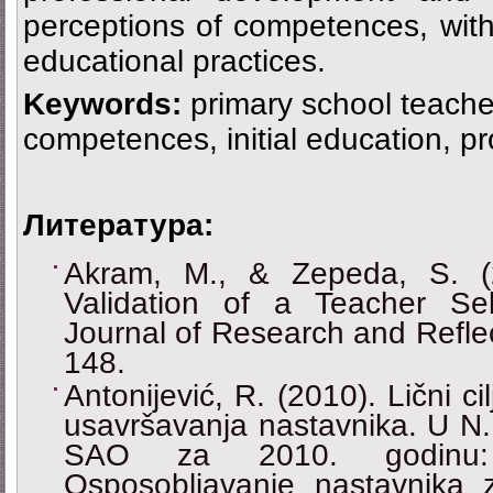
perceptions of competences, with 
educational practices.
Keywords:
primary school teacher
competences, initial education, p
Литература:
Akram, M., & Zepeda, S. (
Validation of a Teacher Sel
Journal of Research and Reflec
148.
Antonijević, R. (2010). Lični ci
usavršavanja nastavnika. U N. 
SAO za 2010. godinu
Osposobljavanje nastavnika 