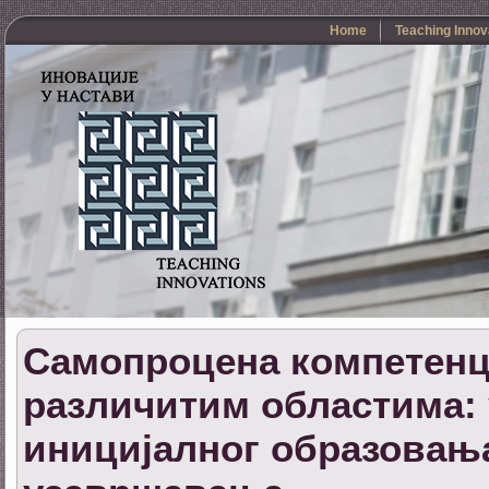
Home
Teaching Innov
Самопроцена компетенц
различитим областима: 
иницијалног образовања