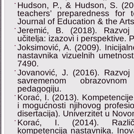
Hudson, P., & Hudson, S. (20
teachers’ preparedness for te
Journal of Education & the Arts
Jeremić, B. (2018). Razvoj
učitelja: izazovi i perspektive. 
Joksimović, A. (2009). Inicijaln
nastavnika vizuelnih umetnosti
7490.
Jovanović, J. (2016). Razvoj 
savremenom obrazovnom 
pedagogiju.
Korać, I. (2013). Kompetencije
i mogućnosti njihovog profesi
disertacija). Univerzitet u Novo
Korać, I. (2014). Različi
kompetencija nastavnika. Inova