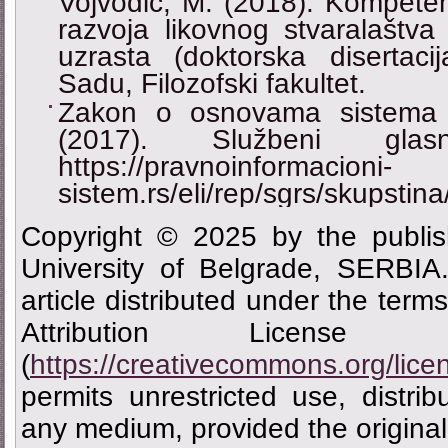
Vojvodić, M. (2018). Kompeten
razvoja likovnog stvaralaštv
uzrasta (doktorska disertaci
Sadu, Filozofski fakultet.
Zakon o osnovama sistema o
(2017). Službeni gl
https://pravnoinformacioni-
sistem.rs/eli/rep/sgrs/skupsti
Copyright © 2025 by the publis
University of Belgrade, SERBIA
article distributed under the ter
Attribution Licen
(
https://creativecommons.org/lice
permits unrestricted use, distrib
any medium, provided the original 