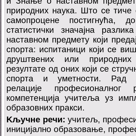
и Знање о наставном предмету
природних наука. Што се тиче
самопроцене постигнућа, д
статистички значајна разли
наставном предмету који преда
спорта: испитаници који се ви
друштвених или природних
резултате од оних који се стру
спорта и уметности. Рад 
релације професионалног 
компетенција учитеља уз имп
образовних пракси.
Kључне речи:
учитељ, професи
иницијално образовање, профе