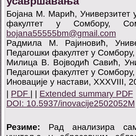
усавршавања
Бојана M. Maрић, Универзитет 
факултет у Сомбору, Сом
bojana55555bm@gmail.com
Радмила M. Рајиновић, Унив
Педагошки факултет у Сомбору,
Милица В. Војводић Савић, Ун
Педагошки факултет у Сомбору,
Иновације у настави, XXXVIII, 2
|
PDF
| |
Extended summary PDF
DOI: 10.5937/inovacije2502052M
Резиме:
Рад анализира само