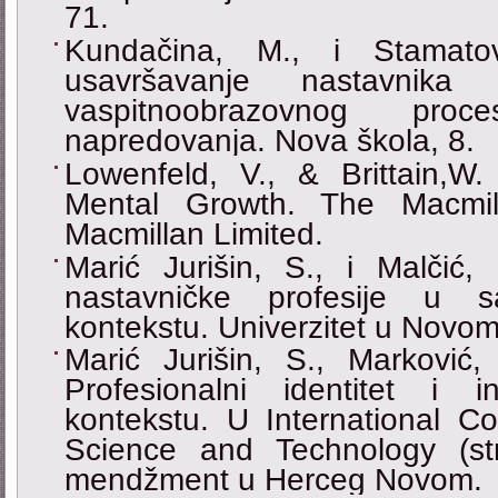
71.
Kundačina, M., i Stamatov
usavršavanje nastavnika 
vaspitnoobrazovnog proc
napredovanja. Nova škola, 8.
Lowenfeld, V., & Brittain,W.
Mental Growth. The Macmil
Macmillan Limited.
Marić Jurišin, S., i Malčić
nastavničke profesije u 
kontekstu. Univerzitet u Novom 
Marić Jurišin, S., Marković,
Profesionalni identitet i 
kontekstu. U International C
Science and Technology (st
mendžment u Herceg Novom.