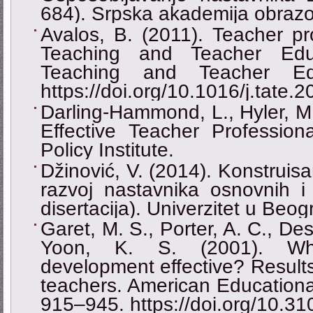
684). Srpska akademija obrazo
Avalos, B. (2011). Teacher pr
Teaching and Teacher Edu
Teaching and Teacher Edu
https://doi.org/10.1016/j.tate.
Darling-Hammond, L., Hyler, M.
Effective Teacher Profession
Policy Institute.
Džinović, V. (2014). Konstruis
razvoj nastavnika osnovnih i 
disertacija). Univerzitet u Beogr
Garet, M. S., Porter, A. C., De
Yoon, K. S. (2001). Wha
development effective? Results
teachers. American Educationa
915–945. https://doi.org/10.