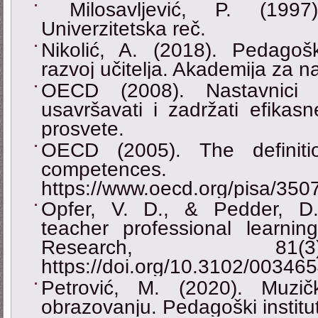
Milosavljević, P. (1997
Univerzitetska reč.
Nikolić, A. (2018). Pedagoški
razvoj učitelja. Akademija za na
OECD (2008). Nastavnici s
usavršavati i zadržati efikasn
prosvete.
OECD (2005). The definit
competenc
https://www.oecd.org/pisa/350
Opfer, V. D., & Pedder, D.
teacher professional learnin
Research, 81(
https://doi.org/10.3102/0034
Petrović, M. (2020). Muzi
obrazovanju. Pedagoški institut