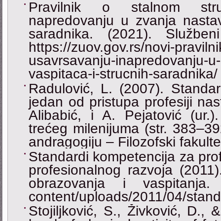
Pravilnik o stalnom str
napredovanju u zvanja nastavn
saradnika. (2021). Službe
https://zuov.gov.rs/novi-pravil
usavrsavanju-inapredovanju-u-
vaspitaca-i-strucnih-saradnika/
Radulović, L. (2007). Standar
jedan od pristupa profesiji nast
Alibabić, i A. Pejatović (ur.
trećeg milenijuma (str. 383–392
andragogiju – Filozofski fakulte
Standardi kompetencija za prof
profesionalnog razvoja (2011
obrazovanja i vaspitanja. h
content/uploads/2011/04/stand
Stojiljković, S., Živković, D.,