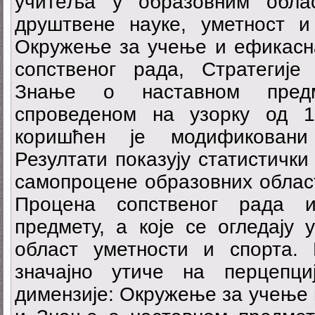
учитеља у образовним облас
друштвене науке, уметност и 
Окружење за учење и ефикасна
сопственог рада, Стратегиј
Знање о наставном предм
спроведеном на узорку од 
коришћен је модификовани
Резултати показују статистички
самопроцене образовних област
Процена сопственог рада 
предмету, а које се огледају
област уметности и спорта.
значајно утиче на перцепци
димензије: Окружење за учење 