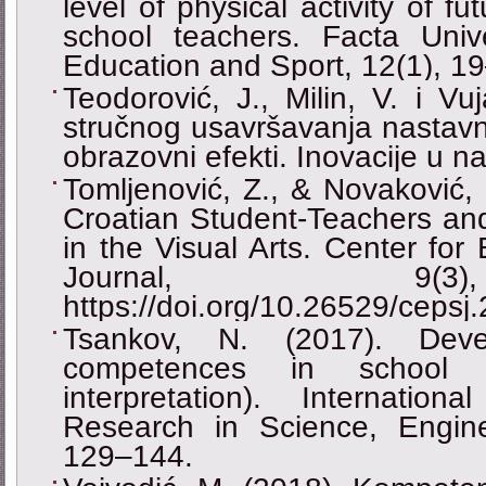
level of physical activity of f
school teachers. Facta Univer
Education and Sport, 12(1), 1
Teodorović, J., Milin, V. i Vu
stručnog usavršavanja nastavni
obrazovni efekti. Inovacije u n
Tomljenović, Z., & Novaković,
Croatian Student-Teachers an
in the Visual Arts. Center for
Journal, 9(3
https://doi.org/10.26529/cepsj
Tsankov, N. (2017). Deve
competences in school e
interpretation). Internatio
Research in Science, Engin
129–144.