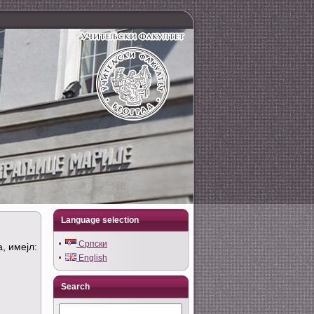
Language selection
Српски
, имејл:
English
Search