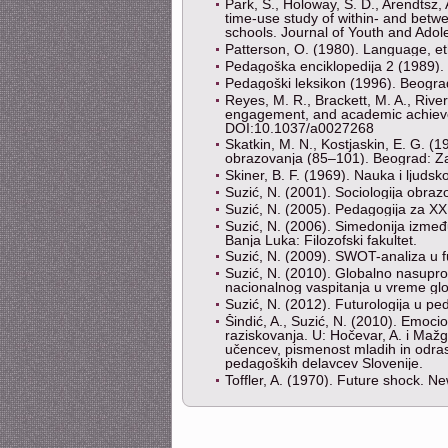
Park, S., Holoway, S. D., Arendtsz
time-use study of within- and betw
schools. Journal of Youth and Ado
Patterson, O. (1980). Language, eth
Pedagoška enciklopedija 2 (1989).
Pеdаgоški lеksikоn (1996). Bеоgrа
Reyes, M. R., Brackett, M. A., Rive
engagement, and academic achievem
DOI:10.1037/a0027268
Skatkin, M. N., Kostjaskin, E. G. (1
obrazovanja (85–101). Bеоgrаd: Zа
Skiner, B. F. (1969). Nauka i ljuds
Suzić, N. (2001). Sociologija obra
Suzić, N. (2005). Pedagogija za XXI
Suzić, N. (2006). Simеdоniја izmеđu
Bаnjа Lukа: Filоzоfski fаkultеt.
Suzić, N. (2009). SWOT-аnаlizа u f
Suzić, N. (2010). Glоbаlnо nаsuprо
nаciоnаlnоg vаspitаnjа u vrеmе glоbа
Suzić, N. (2012). Futurоlоgiја u p
Šindić, A., Suzić, N. (2010). Emoc
raziskovanja. U: Hočevar, A. i Ma
učencev, pismenost mladih in odrasl
pedagoških delavcev Slovenije.
Toffler, A. (1970). Future shock. 