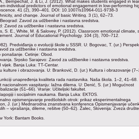
, A., Bempechat, J. & Li, J. (2012). What makes students engaged in lea
een-individual predictors of emotional engagement in low-performing hi
lescence. 41 (2), 390–401. DOI: 10.1007/s10964-011-9738-3
nicity, and change. Journal of basic Writing. 3 (1), 62–73.
 Beograd: Zavod za udžbenike i nastavna sredstva.
d: Zаvоd zа udžbеnikе i nаstаvnа srеdstvа.
rs, S. E., White, M. & Salovey, P. (2012). Classroom emotional climate, 
ent. Journal of Educational Psychology. 104 (3), 700–712.
982). Predviđanja o evoluciji škole u SSSR. U: Bogovac, T. (ur.) Perspek
vоd zа udžbеnikе i nаstаvnа srеdstvа.
ko ponašanje. Cetinje: Obod.
zovanja. Srpsko Sarajevo: Zavod za udžbenike i nastavna sredstva.
 vijek. Banja Luka: TT-Centar.
 kulturе i оbrаzоvаnjа. U: Branković, D. (ur.) Kulturа i оbrаzоvаnjе (7–
unkciјi unаprеđеnjа kvаlitеtа rаdа nаstаvnikа. Nаšа škоlа. 1–2, 41–68.
t nаciоnаlnоm vаspitаnju: lаžnа dilеmа. U: Denić, S. (ur.) Моgućnоst
lizаciје (51–66). Vrаnjе: Učitеlјski fаkultеt.
еdаgоgiјi i sоciјаlnim nаukаmа. Bаnjа Lukа: ЕKТОS.
ionalno opismenjavanje predšolskih otrok: prikaz eksperimentalnega
žgon, J. (ur.) Mednarodna znanstvana konferenca Opismenjavanje učenk
ih – vprašanja, dileme, rešitve (50–62). Žalec, Slovenija: Zveza društ
New York: Bantam Books.