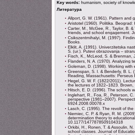
Key words:
humanism, society of knowl
Литература
Allport, G. W. (1961). Pattern and 
Aristotel (1960). Politika. Beograd: 
Carter, M., McGee, R., Taylor, B. &
friends, and school engagement. J
Csikszentmihalyi, M. (1997). Findi
Books.
Elklit, A. (1991). Univerzitetska nas
S. (ur.). Putevi obrazovanja – stra
Fisch, K., McLeod, S. & Brenman, J
Flanders, N. A. (1970). Analyzing 
Goleman, D. (1998). Working with 
Greenspan, S. I. & Benderly, B. L. 
Reading, Massachusetts: Perseus 
Hegel, G. W. F. (1822/2011). Lecture
the lectures of 1822–1823. Brown, R
Hitsch, E. D. (1996). The schools
Inglehart, R., Foa, R., Peterson, C
perspective (1981–2007). Perspecti
6924.2008.00078.x
Lasch, C. (1995). The revolt of th
Niemiec, C. P. & Ryan, R. M. (2009
determination theory to educationa
10.1177/1477878509104318
Orkibi, H., Ronen, T. & Assoulin, N.
school classes. Journal of Educat