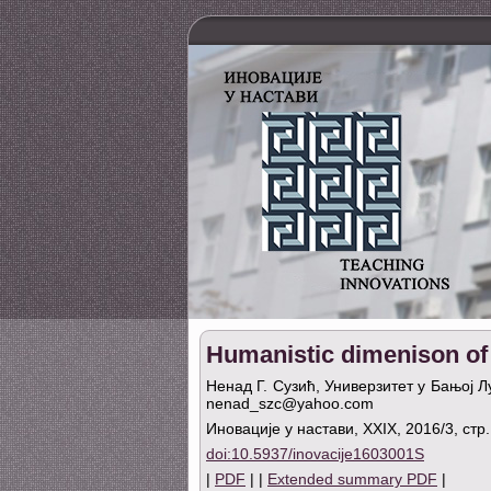
Humanistic dimenison of
Ненад Г. Сузић, Универзитет у Бањој 
nenad_szc@yahoo.com
Иновације у настави, XXIX, 2016/3, стр
doi:10.5937/inovacije1603001S
|
PDF
| |
Extended summary PDF
|