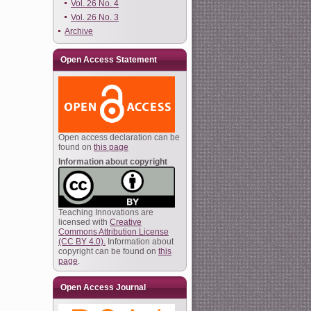
Vol. 26 No. 4
Vol. 26 No. 3
Archive
Open Access Statement
Open access declaration can be
found on
this page
Information about copyright
Teaching Innovations are
licensed with
Creative
Commons Attribution License
(CC BY 4.0).
Information about
copyright can be found on
this
page
.
Open Access Journal