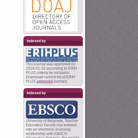
Indexed by
This journal was approved on
2018-01-22 according to ERIH
PLUS criteria for inclusion.
Download current list of ERIH
PLUS
approved
journals.
Indexed by
University of Belgrade, Teacher
Education Faculty has entered
into an electronic licensing
relationship with EBSCO