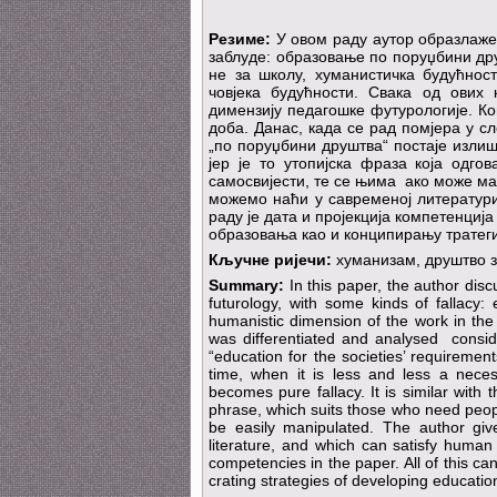
Резиме:
У овом раду аутор образлаже 
заблуде: образовање по поруџбини дру
не за школу, хуманистичка будућност
човјека будућности. Свака од ових
димензију педагошке футурологије. Ко
доба. Данас, када се рад помјера у с
„по поруџбини друштва“ постаје излиш
јер је то утопијска фраза која одго
самосвијести, те се њима ако може ман
можемо наћи у савременој литератури
раду је дата и пројекција компетенци
образовања као и конципирању тратеги
Кључне ријечи:
хуманизам, друштво з
Summary:
In this paper, the author di
futurology, with some kinds of fallacy:
humanistic dimension of the work in th
was differentiated and analysed consid
“education for the societies’ requiremen
time, when it is less and less a necess
becomes pure fallacy. It is similar with
phrase, which suits those who need peopl
be easily manipulated. The author giv
literature, and which can satisfy human 
competencies in the paper. All of this c
crating strategies of developing education