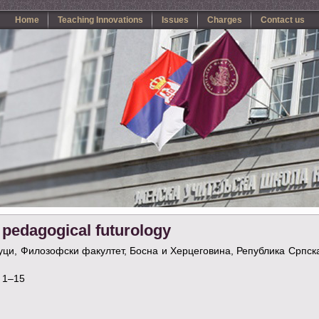
Home
Teaching Innovations
Issues
Charges
Contact us
 pedagogical futurology
Луци, Филозофски факултет, Босна и Херцеговина, Република Српска
. 1–15