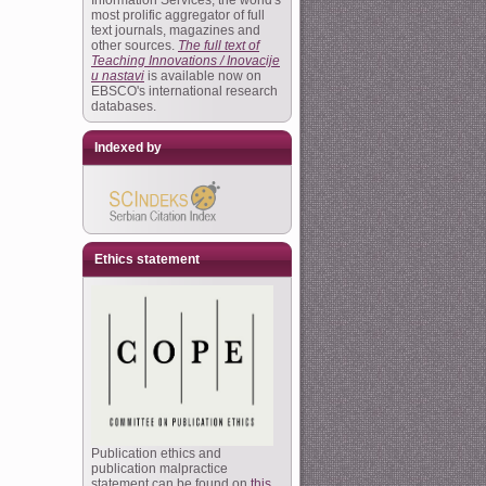
Information Services, the world's
most prolific aggregator of full
text journals, magazines and
other sources.
The full text of
Teaching Innovations / Inovacije
u nastavi
is available now on
EBSCO's international research
databases.
Indexed by
Ethics statement
Publication ethics and
publication malpractice
statement can be found on
this