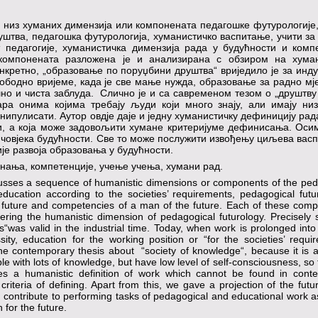
низ хуманих димензија или компонената педагошке футурологије,
штва, педагошка футурологија, хуманистичко васпитање, учити за 
 педагогије, хуманистичка димензија рада у будућности и комп
 компонената разложена је и анализирана с обзиром на хуман
нкретно, „образовање по поруџбини друштва“ вриједило је за инду
лободно вријеме, када је све мање нужда, образовање за радно мј
но и чиста заблуда. Слично је и са савременом тезом о „друштву
вара онима којима требају људи који много знају, али имају ни
ипулисати. Аутор овдје даје и једну хуманистичку дефиницију рада
, а која може задовољити хумане критеријуме дефинисања. Осим
ја човјека будућности. Све то може послужити извођењу циљева вас
је развоја образовања у будућности.
нања, компетенције, учење учења, хумани рад.
scusses a sequence of humanistic dimensions or components of the pe
 education according to the societies’ requirements, pedagogical fut
e future and competencies of a man of the future. Each of these comp
ering the humanistic dimension of pedagogical futurology. Precisely 
ts“was valid in the industrial time. Today, when work is prolonged into
ity, education for the working position or “for the societies’ requi
 the contemporary thesis about “society of knowledge“, because it is 
e with lots of knowledge, but have low level of self-consciousness, so
es a humanistic definition of work which cannot be found in cont
criteria of defining. Apart from this, we gave a projection of the fut
an contribute to performing tasks of pedagogical and educational work a
 for the future.