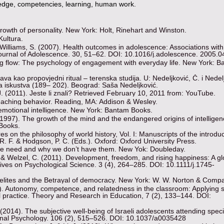
edge, competencies, learning, human work.
growth of personality. New York: Holt, Rinehart and Winston.
Kultura.
 Williams, S. (2007). Health outcomes in adolescence: Associations with 
ournal of Adolescence. 30, 51–62. DOI: 10.1016/j.adolescence. 2005.0
ng flow: The psychology of engagement with everyday life. New York: Ba
tava kao propovjedni ritual – terenska studija. U: Nedeljković, Č. i Nedel
na iskustva (189– 202). Beograd: Saša Nedeljković.
. (2011). Jeste li znali? Retrieved February 10, 2011 from: YouTube.
teaching behavior. Reading, MA: Addison & Wesley.
emotional intelligence. New York: Bantam Books.
(1997). The growth of the mind and the endangered origins of intelligen
Books.
s on the philosophy of world history, Vol. I: Manuscripts of the introdu
. F. & Hodgson, P. C. (Еds.). Oxford: Oxford University Press.
 we need and why we don’t have them. New Yok: Doubleday.
. & Welzel, C. (2011). Development, freedom, and rising happiness: A gl
ves on Psychological Science. 3 (4), 264–285. DOI: 10.1111/j.1745-
e elites and the Betrayal of democracy. New York: W. W. Norton & Comp
). Autonomy, competence, and relatedness in the classroom: Applying s
l practice. Theory and Research in Education, 7 (2), 133–144. DOI:
 (2014). The subjective well-being of Israeli adolescents attending spec
ional Psychology. 106 (2), 515–526. DOI: 10.1037/a0035428