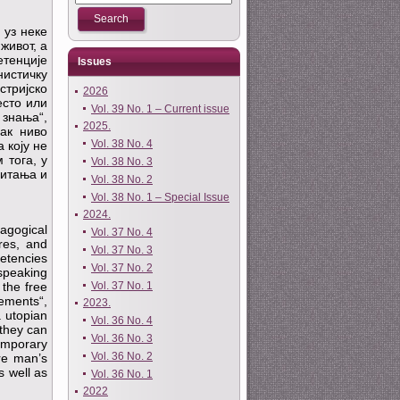
 уз неке
живот, а
етенције
Issues
истичку
стријско
2026
есто или
Vol. 39 No. 1 – Current issue
 знања“,
2025.
зак ниво
Vol. 38 No. 4
 коју не
 тога, у
Vol. 38 No. 3
питања и
Vol. 38 No. 2
Vol. 38 No. 1 – Special Issue
2024.
dagogical
Vol. 37 No. 4
ures, and
Vol. 37 No. 3
etencies
Vol. 37 No. 2
speaking
Vol. 37 No. 1
 the free
rements“,
2023.
a utopian
Vol. 36 No. 4
 they can
Vol. 36 No. 3
emporary
Vol. 36 No. 2
ure man’s
s well as
Vol. 36 No. 1
2022