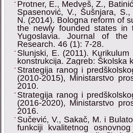
Protner, E., Medveš, Z., Batini
Spasenović, V., Šušnjara, S., Z
N. (2014). Bologna reform of s
the newly founded states in t
Yugoslavia. Journal of the I
Research. 46 (1): 7-28.
Slunjski, E. (2011). Kurikulum 
konstrukcija. Zagreb: Školska k
Strategija ranog i predškolsko
(2010-2015), Ministarstvo pro
2010.
Strategija ranog i predškolsko
(2016-2020), Ministarstvo pro
2016.
Sučević, V., Sakač, M. i Bulato
funkciji kvalitetnog osnovno