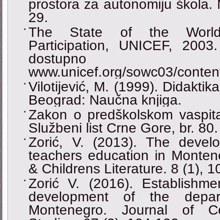
prostora za autonomiju škola. M
29.
The State of the World’
Participation, UNICEF, 2003.
dostu
www.unicef.org/sowc03/conte
Vilotijević, M. (1999). Didakti
Beograd: Naučna knjiga.
Zakon o predškolskom vaspita
Službeni list Crne Gore, br. 80.
Zorić, V. (2013). The devel
teachers education in Montene
& Childrens Literature. 8 (1), 
Zorić V. (2016). Establishme
development of the depa
Montenegro. Journal of Co