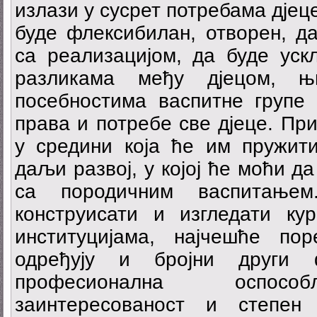
излази у сусрет потребама дјеце
буде флексибилан, отворен, д
са реализацијом, да буде уск
разликама међу дјецом, њи
посебностима васпитне групе
права и потребе све дјеце. При
у средини која ће им пружити
даљи развој, у којој ће моћи д
са породичним васпитање
конструисати и изгледати ку
институцијама, најчешће пор
одређују и бројни други
професионална оспособ
заинтересованост и степен