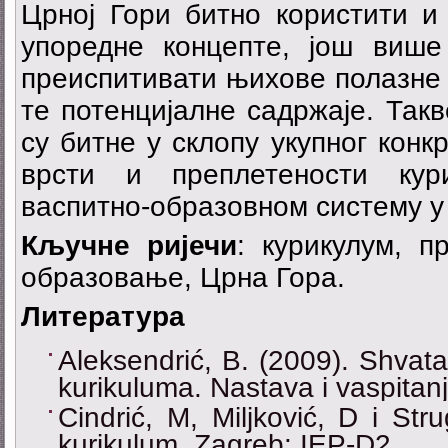
Црној Гори битно користити и
упоредне концепте, још више
преиспитивати њихове полазне 
те потенцијалне садржаје. Так
су битне у склопу укупног конк
врсти и преплетености кур
васпитно-образовном систему у 
Кључне ријечи
: курикулум, 
образовање, Црна Гора.
Литература
Aleksendrić, B. (2009). Shvatanj
kurikuluma. Nastava i vaspitanj
Cindrić, M, Miljković, D i Stru
kurikulum. Zagreb: IEP-D2.