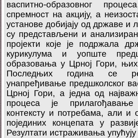
васпитно-образовног процес
спремност на акцију, а неизост
установе добијају од државе и 
су представљени и анализирани
пројекти које је подржала д
курикулума и уопште пред
образовања у Црној Гори, њих
Последњих година се реа
унапређивање предшколског ва
Црној Гори, а једна од најваж
процеса је прилагођавање
контексту и потребама, али и
појединих концепата у развиј
Резултати истраживања упућују