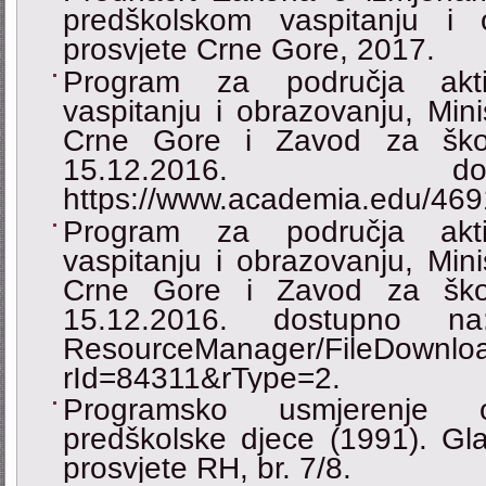
predškolskom vaspitanju i o
prosvjete Crne Gore, 2017.
Program za područja akti
vaspitanju i obrazovanju, Mini
Crne Gore i Zavod za škols
15.12.2016. 
https://www.academia.edu/46
Program za područja akti
vaspitanju i obrazovanju, Mini
Crne Gore i Zavod za škols
15.12.2016. dostupno na: 
ResourceManager/FileDownlo
rId=84311&rType=2.
Programsko usmjerenje 
predškolske djece (1991). Glas
prosvjete RH, br. 7/8.