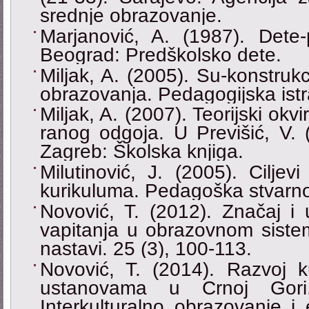
srednje obrazovanje.
Marjanović, A. (1987). Dete-
Beograd: Predškolsko dete.
Miljak, A. (2005). Su-konstrukc
obrazovanja. Pedagogijska istr
Miljak, A. (2007). Teorijski okv
ranog odgoja. U Previšić, V. (
Zagreb: Školska knjiga.
Milutinović, J. (2005). Ciljev
kurikuluma. Pedagoška stvarno
Novović, T. (2012). Značaj i
vapitanja u obrazovnom siste
nastavi. 25 (3), 100-113.
Novović, T. (2014). Razvoj k
ustanovama u Crnoj Gori.
Interkulturalno obrazovanje i 