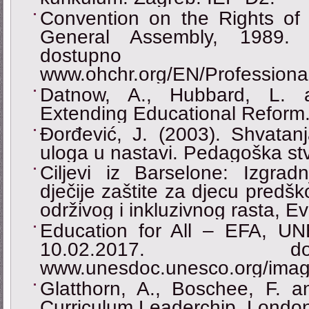
Convention on the Rights of 
General Assembly, 1989. P
dostu
www.ohchr.org/EN/Professiona
Datnow, A., Hubbard, L. 
Extending Educational Reform
Đorđević, J. (2003). Shvatan
uloga u nastavi. Pedagoška stv
Ciljevi iz Barselone: Izgrad
dječije zaštite za djecu predšk
održivog i inkluzivnog rasta, E
Education for All – EFA, UN
10.02.2017. 
www.unesdoc.unesco.org/imag
Glatthorn, A., Boschee, F. a
Curriculum Leaderchip. London