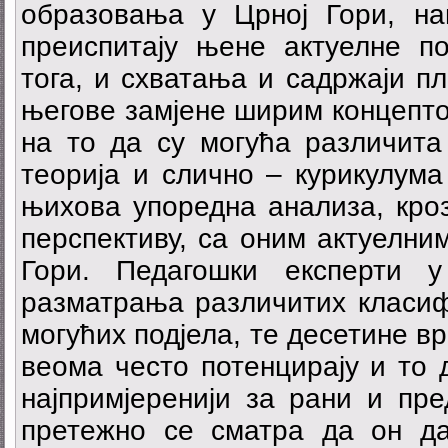
образовања у Црној Гори, н
преиспитају њене актуелне по
тога, и схватања и садржаји п
његове замјене ширим концепто
на то да су могућа различита
теорија и слично – курикулума
њихова упоредна анализа, кроз
перспективу, са оним актуелни
Гори. Педагошки експерти 
разматрања различитих класиф
могућих подјела, те десетине в
веома често потенцирају и то 
најпримјеренији за рани и пре
претежно се сматра да он да