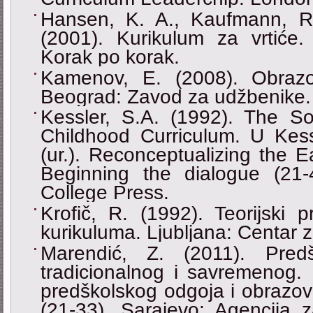
Hansen, K. A., Kaufmann, R
(2001). Kurikulum za vrtiće.
Korak po korak.
Kamenov, E. (2008). Obrazo
Beograd: Zavod za udžbenike.
Kessler, S.A. (1992). The So
Childhood Curriculum. U Kes
(ur.). Reconceptualizing the E
Beginning the dialogue (21
College Press.
Krofič, R. (1992). Teorijski p
kurikuluma. Ljubljana: Centar z
Marendić, Z. (2011). Pred
tradicionalnog i savremenog. U
predškolskog odgoja i obrazov
(21-33). Sarajevo: Agencija 