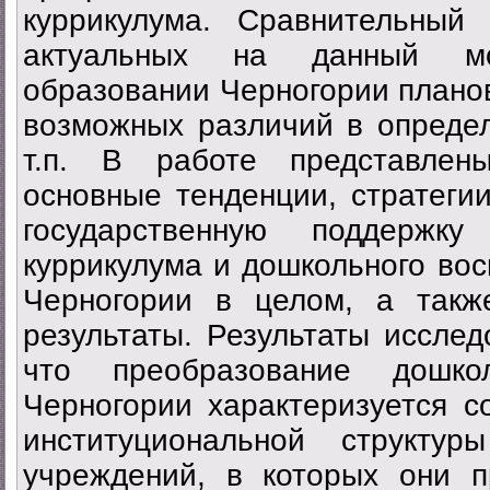
куррикулума. Сравнительный
актуальных на данный м
образовании Черногории планов
возможных различий в определ
т.п. В работе представлен
основные тенденции, стратеги
государственную поддерж
куррикулума и дошкольного вос
Черногории в целом, а так
результаты. Результаты исслед
что преобразование дошко
Черногории характеризуется 
институциональной структу
учреждений, в которых они п