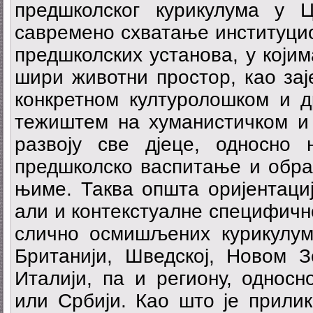
предшколског курикулума у 
савремено схватање институцио
предшколских установа, у којим
шири животни простор, као за
конкретном културолошком и д
тежиштем на хуманистичком и 
развоју све дјеце, односно
предшколско васпитање и обра
њиме. Таква општа оријентациј
али и контекстуалне специфичн
слично осмишљених курикулума
Британији, Шведској, Новом З
Италији, па и региону, односн
или Србији. Као што је прилик