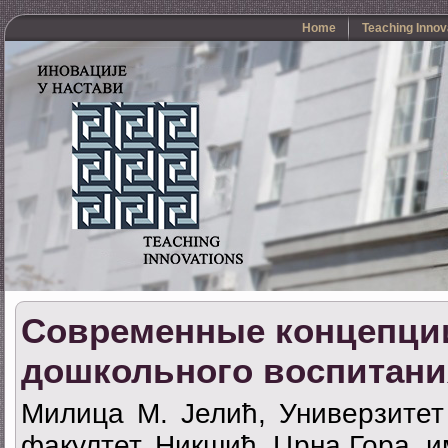
Home
Teaching Innov
Современные концепци
дошкольного воспитани
Милица М. Јелић, Универзитет
факултет, Никшић, Црна Гора, и