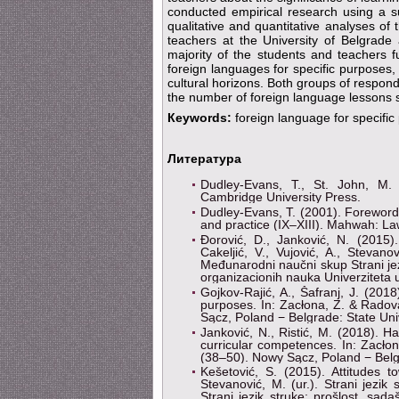
conducted empirical research using a s
qualitative and quantitative analyses o
teachers at the University of Belgrade 
majority of the students and teachers fu
foreign languages for specific purposes
cultural horizons. Both groups of respon
the number of foreign language lessons sh
Кeywords:
foreign language for specific
Литература
Dudley-Evans, T., St. John, M. 
Cambridge University Press.
Dudley-Evans, T. (2001). Forewоrd. 
and practice (IX–XIII). Mahwah: L
Đorović, D., Janković, N. (2015)
Cakeljić, V., Vujović, A., Stevano
Međunarodni naučni skup Strani jezi
organizacionih nauka Univerziteta
Gojkov-Rajić, A., Šafranj, J. (201
purposes. In: Zacłona, Z. & Radov
Sącz, Poland − Belgrade: State Uni
Janković, N., Ristić, M. (2018). H
curricular competences. In: Zacło
(38–50). Nowy Sącz, Poland − Belgr
Kešetović, S. (2015). Attitudes t
Stevanović, M. (ur.). Strani jezi
Strani jezik struke: prošlost, sad