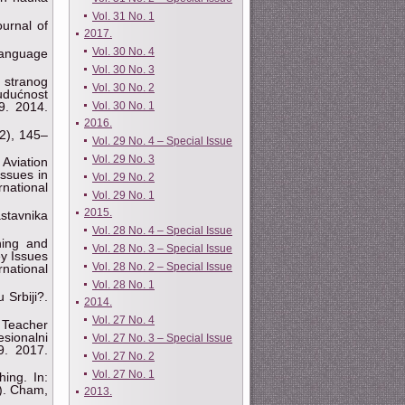
Vol. 31 No. 1
ournal of
2017.
Vol. 30 No. 4
Language
Vol. 30 No. 3
e stranog
Vol. 30 No. 2
budućnost
9. 2014.
Vol. 30 No. 1
2016.
(2), 145–
Vol. 29 No. 4 – Special Issue
Vol. 29 No. 3
Aviation
Issues in
Vol. 29 No. 2
national
Vol. 29 No. 1
2015.
astavnika
Vol. 28 No. 4 – Special Issue
ning and
Vol. 28 No. 3 – Special Issue
ey Issues
Vol. 28 No. 2 – Special Issue
national
Vol. 28 No. 1
 Srbiji?.
2014.
Vol. 27 No. 4
 Teacher
esionalni
Vol. 27 No. 3 – Special Issue
 9. 2017.
Vol. 27 No. 2
Vol. 27 No. 1
hing. In:
6). Cham,
2013.