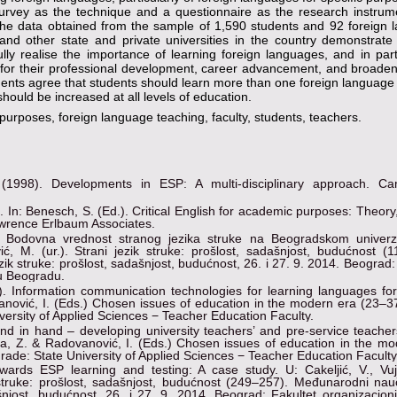
urvey as the technique and a questionnaire as the research instrum
f the data obtained from the sample of 1,590 students and 92 foreign
and other state and private universities in the country demonstrate
lly realise the importance of learning foreign languages, and in part
, for their professional development, career advancement, and broaden
dents agree that students should learn more than one foreign language
ould be increased at all levels of education.
 purposes, foreign language teaching, faculty, students, teachers.
(1998). Developments in ESP: A multi-disciplinary approach. Ca
In: Benesch, S. (Ed.). Critical English for academic purposes: Theory, 
awrence Erlbaum Associates.
. Bodovna vrednost stranog jezika struke na Beogradskom univerzi
vić, M. (ur.). Strani jezik struke: prošlost, sadašnjost, budućnost (
k struke: prošlost, sadašnjost, budućnost, 26. i 27. 9. 2014. Beograd:
 u Beogradu.
8). Information communication technologies for learning languages for
anović, I. (Eds.) Chosen issues of education in the modern era (23–3
versity of Applied Sciences − Teacher Education Faculty.
and in hand – developing university teachers’ and pre-service teacher
na, Z. & Radovanović, I. (Eds.) Chosen issues of education in the mo
ade: State University of Applied Sciences − Teacher Education Faculty
owards ESP learning and testing: A case study. U: Cakeljić, V., Vujo
k struke: prošlost, sadašnjost, budućnost (249–257). Međunarodni nau
ašnjost, budućnost, 26. i 27. 9. 2014. Beograd: Fakultet organizacio