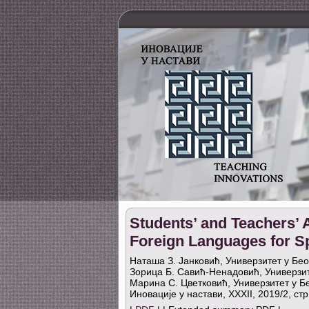
Students’ and Teachers’ A
Foreign Languages for S
Наташа З. Јанковић, Универзитет у Бео
Зорица Б. Савић-Ненадовић, Универзит
Марина С. Цветковић, Универзитет у Б
Иновације у настави, XXXII, 2019/2, ст