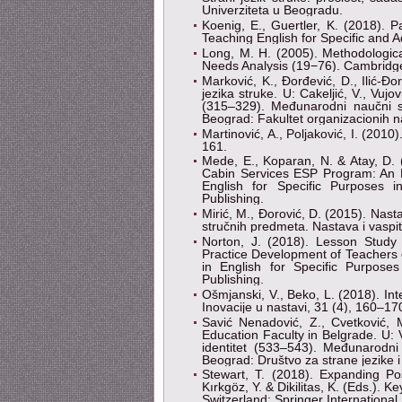
Univerziteta u Beogradu.
Koenig, E., Guertler, K. (2018). P
Teaching English for Specific and
Long, M. H. (2005). Methodologic
Needs Analysis (19−76). Cambridge
Marković, K., Đorđević, D., Ilić-Đo
jezika struke. U: Cakeljić, V., Vujo
(315–329). Međunarodni naučni sk
Beograd: Fakultet organizacionih n
Martinović, A., Poljaković, I. (20
161.
Mede, E., Koparan, N. & Atay, D. 
Cabin Services ESP Program: An Exp
English for Specific Purposes i
Publishing.
Mirić, M., Đorović, D. (2015). Nasta
stručnih predmeta. Nastava i vaspi
Norton, J. (2018). Lesson Study 
Practice Development of Teachers of 
in English for Specific Purposes
Publishing.
Ošmjanski, V., Beko, L. (2018). Int
Inovacije u nastavi, 31 (4), 160–1
Savić Nenadović, Z., Cvetković,
Education Faculty in Belgrade. U: Vu
identitet (533–543). Međunarodni 
Beograd: Društvo za strane jezike i 
Stewart, T. (2018). Expanding Pos
Kırkgöz, Y. & Dikilitas, K. (Eds.).
Switzerland: Springer International 