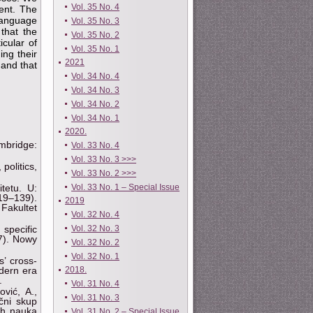
Vol. 35 No. 4
ent. The
 language
Vol. 35 No. 3
 that the
Vol. 35 No. 2
icular of
Vol. 35 No. 1
ing their
2021
 and that
Vol. 34 No. 4
Vol. 34 No. 3
Vol. 34 No. 2
Vol. 34 No. 1
2020.
mbridge:
Vol. 33 No. 4
Vol. 33 No. 3 >>>
politics,
Vol. 33 No. 2 >>>
tetu. U:
Vol. 33 No. 1 – Special Issue
119–139).
2019
 Fakultet
Vol. 32 No. 4
 specific
Vol. 32 No. 3
7). Nowy
Vol. 32 No. 2
Vol. 32 No. 1
s’ cross-
dern era
2018.
.
Vol. 31 No. 4
vić, A.,
Vol. 31 No. 3
čni skup
nih nauka
Vol. 31 No. 2 – Special Issue