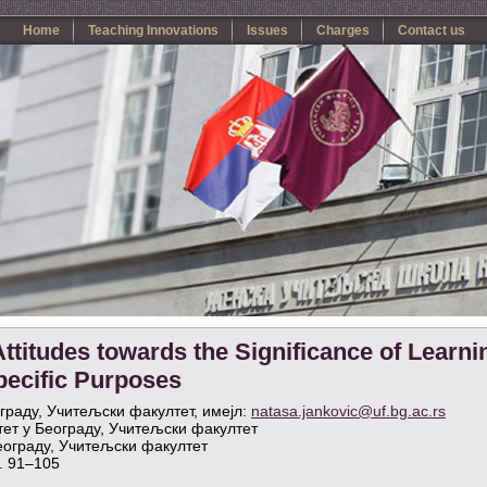
Home
Teaching Innovations
Issues
Charges
Contact us
ttitudes towards the Significance of Learni
pecific Purposes
граду, Учитељски факултет, имејл:
natasa.jankovic@uf.bg.ac.rs
ет у Београду, Учитељски факултет
еограду, Учитељски факултет
р. 91–105