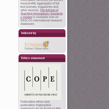
Information Services, the world's
most prolific aggregator of full
text journals, magazines and
other sources.
The full text of
Teaching Innovations / Inovacije
u nastavi
is available now on
EBSCO's international research
databases.
Indexed by
Ethics statement
Publication ethics and
publication malpractice
statement can be found on
this