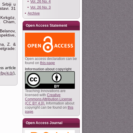
Vol. 26 No. 4
 Srbiji u
Vol. 26 No. 3
stavi. 31
Archive
 Kırkgöz,
). Cham,
Open Access Statement
 Belanov,
spektive,
na, Z. &
elgrade:
Open access declaration can be
found on
this page
ss article
Information about copyright
/by/4.0/
),
Teaching Innovations are
licensed with
Creative
Commons Attribution License
(CC BY 4.0).
Information about
copyright can be found on
this
page
.
Open Access Journal