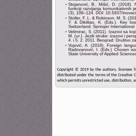
Stojanović, B., Mišić, D. (2018).
funkciji razvijanja komunikativnih j
(3), 108–124. DOI: 10.5937/inovac
Stoller, F. L. & Robinson, M. S. (2
Y. & Dikilitas, K. (Eds.). Key I
Switzerland: Springer International 
Velimirac, S. (2011). Izazovi sa koj
M. (ur.). Jezik struke: izazovi i pe
4. i 5. 2. 2011. Beograd: Društvo za 
Vujović, A. (2018). Foreign lang
Radovanović, I. (Eds.) Chosen is
State University of Applied Science
Copyright © 2019 by the authors, licensee Te
distributed under the terms of the Creative 
which permits unrestricted use, distribution, 