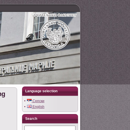
Language selection
ng
Српски
English
Search