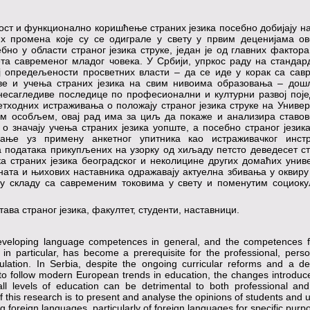
ст и функционално коришћење страних језика посебно добијају на
их промена које су се одиграле у свету у првим деценијама ов
бно у области страног језика струке, један је од главних фактора
та савременог младог човека. У Србији, упркос раду на стандар
ј опредељености просветних власти – да се иде у корак са са
ве и учења страних језика на свим нивоима образовања – дошл
несагледиве последице по професионални и културни развој пој
тходних истраживања о положају страног језика струке на Универ
им особљем, овај рад има за циљ да покаже и анализира ставо
 о значају учења страних језика уопште, а посебно страног језика
ање уз примену анкетног упитника као истраживачког инстр
а података прикупљених на узорку од хиљаду петсто деведесет с
ка страних језика београдског и неколицине других домаћих унив
ената и њихових наставника одражавају актуелна збивања у оквир
у у складу са савременим токовима у свету и поменутим социок
тава страног језика, факултет, студенти, наставници.
veloping language competences in general, and the competences f
 in particular, has become a prerequisite for the professional, pers
lation. In Serbia, despite the ongoing curricular reforms and a dec
s to follow modern European trends in education, the changes introduc
ll levels of education can be detrimental to both professional and 
this research is to present and analyse the opinions of students and u
ng foreign languages, particularly of foreign languages for specific pur