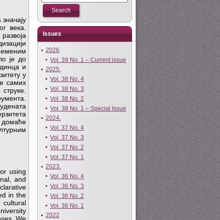
 значају
ог века.
Issues
 развоја
дизацији
2026
временим
о је до
Vol. 39 No. 1 – Current issue
единца и
2025.
зитету у
Vol. 38 No. 4
ве самих
Vol. 38 No. 3
 струке.
умента.
Vol. 38 No. 2
тудената
Vol. 38 No. 1 – Special Issue
ерзитета
2024.
у домаће
Vol. 37 No. 4
ултурним
Vol. 37 No. 3
Vol. 37 No. 2
Vol. 37 No. 1
2023.
or using
Vol. 36 No. 4
onal, and
Vol. 36 No. 3
larative
ed in the
Vol. 36 No. 2
cultural
Vol. 36 No. 1
niversity
2022
poses. We