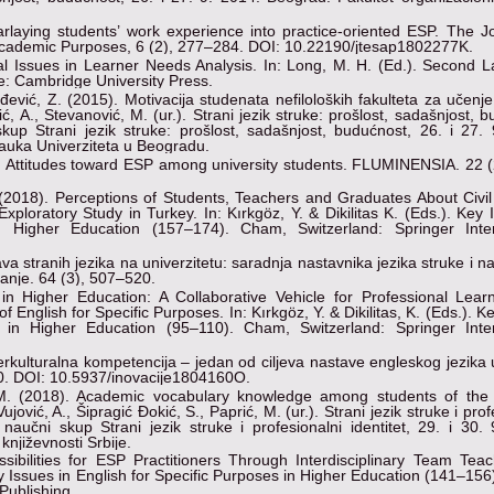
arlaying students’ work experience into practice-oriented ESP. The J
 Academic Purposes, 6 (2), 277–284. DOI: 10.22190/jtesap1802277K.
al Issues in Learner Needs Analysis. In: Long, M. H. (Ed.). Second 
: Cambridge University Press.
rđević, Z. (2015). Motivacija studenata nefiloloških fakulteta za učenj
vić, A., Stevanović, M. (ur.). Strani jezik struke: prošlost, sadašnjost, 
up Strani jezik struke: prošlost, sadašnjost, budućnost, 26. i 27. 
auka Univerziteta u Beogradu.
10). Attitudes toward ESP among university students. FLUMINENSIA. 22 
(2018). Perceptions of Students, Teachers and Graduates About Civil 
loratory Study in Turkey. In: Kırkgöz, Y. & Dikilitas K. (Eds.). Key 
n Higher Education (157–174). Cham, Switzerland: Springer Inter
va stranih jezika na univerzitetu: saradnja nastavnika jezika struke i n
tanje. 64 (3), 507–520.
in Higher Education: A Collaborative Vehicle for Professional Lear
English for Specific Purposes. In: Kırkgöz, Y. & Dikilitas, K. (Eds.). K
 in Higher Education (95–110). Cham, Switzerland: Springer Inter
erkulturalna kompetencija – jedan od ciljeva nastave engleskog jezika u
70. DOI: 10.5937/inovacije1804160O.
 M. (2018). Academic vocabulary knowledge among students of the
jović, A., Šipragić Đokić, S., Paprić, M. (ur.). Strani jezik struke i prof
naučni skup Strani jezik struke i profesionalni identitet, 29. i 30.
književnosti Srbije.
sibilities for ESP Practitioners Through Interdisciplinary Team Teac
 Key Issues in English for Specific Purposes in Higher Education (141–15
Publishing.