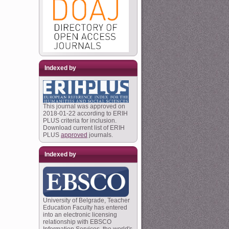
Indexed by
This journal was approved on
2018-01-22 according to ERIH
PLUS criteria for inclusion.
Download current list of ERIH
PLUS
approved
journals.
Indexed by
University of Belgrade, Teacher
Education Faculty has entered
into an electronic licensing
relationship with EBSCO