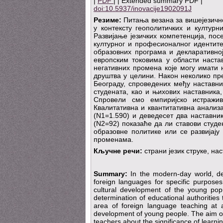
|
PDF
| | Extended summary PDF |
doi:10.5937/inovacije1902091J
Резиме:
Питања везана за вишејезично
у контексту геополитичких и културн
Развијање језичких компетенција, посе
културног и професионалног идентите
образовних програма и декларативно
европским токовима у области наста
негативних промена које могу имати 
друштва у целини. Након неколико пре
Београду, спроведених међу наставн
студената, као и њихових наставника,
Спровели смо емпиријско истражив
Квалитативна и квантитативна анализ
(N1=1.590) и деведесет два наставни
(N2=92) показаће да ли ставови студ
образовне политике или се развијај
променама.
Кључне речи:
страни језик струке, нас
Summary:
In the modern-day world, de
foreign languages for specific purposes
cultural development of the young popu
determination of educational authoritie
area of foreign language teaching at a
development of young people. The aim of 
teachers about the significance of learni