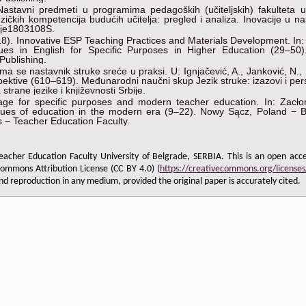
 Nastavni predmeti u programima pedagoških (učiteljskih) fakulteta u
ezičkih kompetencija budućih učitelja: pregled i analiza. Inovacije u na
ije1803108S.
018). Innovative ESP Teaching Practices and Materials Development. In:
ssues in English for Specific Purposes in Higher Education (29–50
Publishing.
ima se nastavnik struke sreće u praksi. U: Ignjačević, A., Janković, N.,
rspektive (610–619). Međunarodni naučni skup Jezik struke: izazovi i per
strane jezike i književnosti Srbije.
uage for specific purposes and modern teacher education. In: Zacło
sues of education in the modern era (9–22). Nowy Sącz, Poland − B
s − Teacher Education Faculty.
acher Education Faculty University of Belgrade, SERBIA. This is an open acce
Commons Attribution License (CC BY 4.0) (
https://creativecommons.org/licenses
and reproduction in any medium, provided the original paper is accurately cited.