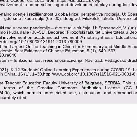
ved: October 02, 2021. from https://cls.ucl.ac.uk/wp-
involvement-in-home-schooling-and-developmental-play-during-lockdown
alno učenje i rezilijentnost u doba krize: perspektiva roditelja. U: Spa
 – gde smo i kuda dalje (65–80). Beograd: Filozofski fakultet Univerzite
ški rad u vreme pandemije – dve studije slučaja. U: Spasenović, V. (ur.)
o i kuda dalje (36–51). Beograd: Filozofski fakultet Univerziteta u Be
ntal involvement on academic achievement: A meta-synthesis. Educationa
ww.doi.org/ 10.1080/00131911.2013.780009
 of the Largest Online Teaching in China for Elementary and Middle Scho
emic. Best Evidence of Chinese Education, 5 (1), 549–567.
.20.re040
istem – funkcionalnost i resursi osnaživanja. Novi Sad: Pedagoško druš
(2021). K-12 Students’ Online Learning Experiences during COVID-19: 
 in China, 16 (1), 1–30.http://www.doi.org/ 10.1007/s11516-021-0001-8
ee Teacher Education Faculty University of Belgrade, SERBIA. This i
the terms of the Creative Commons Attribution License (CC 
y/4.0/), which permits unrestricted use, distribution, and reproducti
curately cited