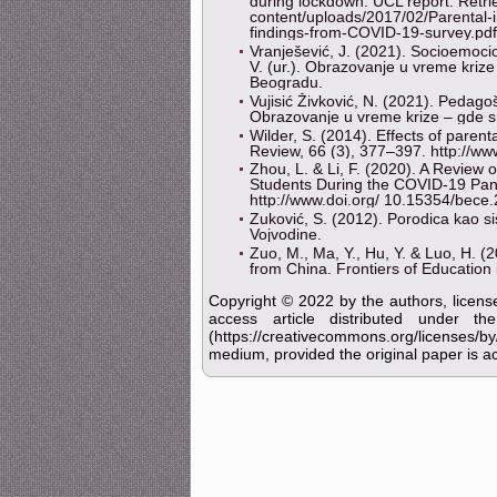
during lockdown. UCL report. Retrie
content/uploads/2017/02/Parental-
findings-from-COVID-19-survey.pdf
Vranješević, J. (2021). Socioemocion
V. (ur.). Obrazovanje u vreme krize
Beogradu.
Vujisić Živković, N. (2021). Pedago
Obrazovanje u vreme krize – gde sm
Wilder, S. (2014). Effects of pare
Review, 66 (3), 377–397. http://w
Zhou, L. & Li, F. (2020). A Review
Students During the COVID-19 Pand
http://www.doi.org/ 10.15354/bece
Zuković, S. (2012). Porodica kao s
Vojvodine.
Zuo, M., Ma, Y., Hu, Y. & Luo, H. 
from China. Frontiers of Education
Copyright © 2022 by the authors, licens
access article distributed under 
(https://creativecommons.org/licenses/b
medium, provided the original paper is ac