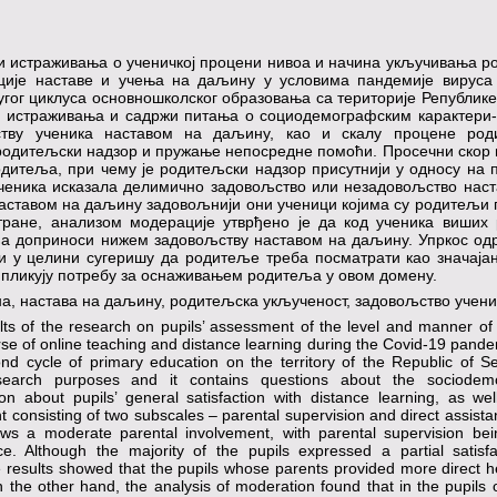
ти истраживања о ученичкој процени нивоа и начина укључивања 
ције наставе и учења на даљину у условима пандемије вируса 
угог циклуса основношколског образовања са територије Републике
бе истраживања и садржи питања о социодемографским карактери
тву ученика наставом на даљину, као и скалу процене род
 родитељски надзор и пружање непосредне помоћи. Просечни скор 
одитеља, при чему је родитељски надзор присутнији у односу на
ученика исказала делимично задовољство или незадовољство нас
 наставом на даљину задовољнији они ученици којима су родитељи
ране, анализом модерације утврђено је да код ученика виших 
а доприноси нижем задовољству наставом на даљину. Упркос од
и у целини сугеришу да родитеље треба посматрати као значаја
мпликују потребу за оснаживањем родитеља у овом домену.
а, настава на даљину, родитељска укљученост, задовољство учени
ts of the research on pupils’ assessment of the level and manner of 
urse of online teaching and distance learning during the Covid-19 pand
nd cycle of primary education on the territory of the Republic of Se
search purposes and it contains questions about the sociodem
on about pupils’ general satisfaction with distance learning, as we
 consisting of two subscales – parental supervision and direct assist
ws a moderate parental involvement, with parental supervision be
ce. Although the majority of the pupils expressed a partial satisfa
the results showed that the pupils whose parents provided more direct 
n the other hand, the analysis of moderation found that in the pupils 