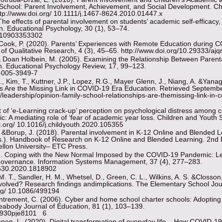
School: Parent Involvement, Achievement, and Social Development. Ch
tp://www.doi.org/ 10.1111/j.1467-8624.2010.01447.x
The effects of parental involvement on students’ academic self-efficacy,
n. Educational Psychology, 30 (1), 53–74.
3410903353302
& Cook, P. (2020). Parents’ Experiences with Remote Education during 
of Qualitative Research, 4 (3), 45–65. http://www.doi.org/10.29333/ajq
& Doan Holbein, M. (2005). Examining the Relationship Between Parent
n. Educational Psychology Review, 17, 99–123.
8-005-3949-7
, Kim, T., Kuttner, J.P., Lopez, R.G., Mayer Glenn, J., Niang, A. &Yanag
ps Are the Missing Link in COVID-19 Era Education. Retrieved Septemb
leadership/opinion-family-school-relationships-are-themissing-link-in-c
t of ‘e-Learning crack-up’ perception on psychological distress among c
 A mediating role of ‘fear of academic year loss. Children and Youth 
.org/ 10.1016/j.childyouth.2020.105355
 &Borup, J. (2018). Parental involvement in K-12 Online and Blended L
ds.). Handbook of Research on K-12 Online and Blended Learning. 2nd 
llon University– ETC Press.
20). Coping with the New Normal Imposed by the COVID-19 Pandemic: L
overnance. Information Systems Management, 37 (4), 277–283.
0530.2020.1818902
. T., Sandler, H. M., Whetsel, D., Green, C. L., Wilkins, A. S. &Closson
olved? Research findings andimplications. The Elementary School Jou
org/ 10.1086/499194
Entrement, C. (2006). Cyber and home school charter schools: Adopting 
Peabody Journal of Education, 81 (1), 103–139.
7930pje8101_ 6
onen, L. (2020). Digital transformation of everyday life – How COVID-19