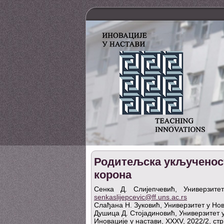
Родитељска укљученост
корона
Сенка Д. Слијепчевић, Универзит
senkaslijepcevic@ff.uns.ac.rs
Слађана Н. Зуковић, Универзитет у Но
Душица Д. Стојадиновић, Универзитет 
Иновације у настави, XXXV, 2022/2, стр