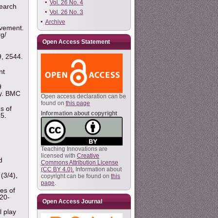
Vol. 26 No. 4
search
Vol. 26 No. 3
Archive
evement.
rg/
Open Access Statement
9, 2544.
nt
9
ey. BMC
Open access declaration can be
found on
this page
s of
Information about copyright
5.
Teaching Innovations are
licensed with
Creative
d
Commons Attribution License
(CC BY 4.0).
Information about
(3/4),
copyright can be found on
this
page
.
ves of
20-
Open Access Journal
l play