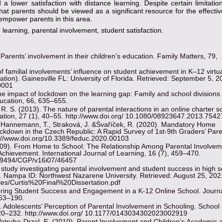
 a lower satisfaction with distance learning. Despite certain limitatio
that parents should be viewed as a significant resource for the effecti
 empower parents in this area.
earning, parental involvement, student satisfaction.
Parents’ involvement in their children’s education. Family Matters, 79,
of familial involvements’ influence on student achievement in K–12 virtu
tion). Gainesville FL: University of Florida. Retrieved: September 5, 
0001
he impact of lockdown on the learning gap: Family and school divisions 
Education, 66, 635–655.
R. S. (2013). The nature of parental interactions in an online charter s
ation, 27 (1), 40–55. http://www.doi.org/ 10.1080/08923647.2013.7542
., Hannemann, T., Straková, J. &Švaříček, R. (2020). Mandatory Home
kdown in the Czech Republic: A Rapid Survey of 1st-9th Graders’ Pare
tp://www.doi.org/10.3389/feduc.2020.00103
09). From Home to School: The Relationship Among Parental Involvem
chievement. International Journal of Learning, 16 (7), 459–470.
7-9494/CGP/v16i07/46457
 study investigating parental involvement and student success in high 
). Nampa ID: Northwest Nazarene University. Retrieved: August 25, 202
files/Curtis%20Final%20Dissertation.pdf
tering Student Success and Engagement in a K-12 Online School. Journa
163–190.
. Adolescents’ Perception of Parental Involvement in Schooling. School
 220–232. http://www.doi.org/ 10.1177/0143034302023002919
&Votruba-Drzal, E. (2010). Parent Involvement and Children’s Academic 