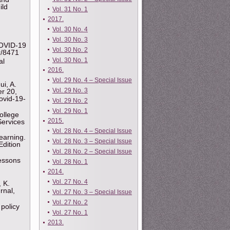
ild
Vol. 31 No. 1
2017.
Vol. 30 No. 4
Vol. 30 No. 3
COVID-19
Vol. 30 No. 2
r/8471
Vol. 30 No. 1
al
2016.
Vol. 29 No. 4 – Special Issue
ui, A.
Vol. 29 No. 3
er 20,
ovid-19-
Vol. 29 No. 2
Vol. 29 No. 1
ollege
2015.
Services
Vol. 28 No. 4 – Special Issue
earning.
Vol. 28 No. 3 – Special Issue
Edition
Vol. 28 No. 2 – Special Issue
essons
Vol. 28 No. 1
2014.
Vol. 27 No. 4
, K.
rnal,
Vol. 27 No. 3 – Special Issue
Vol. 27 No. 2
policy
Vol. 27 No. 1
2013.