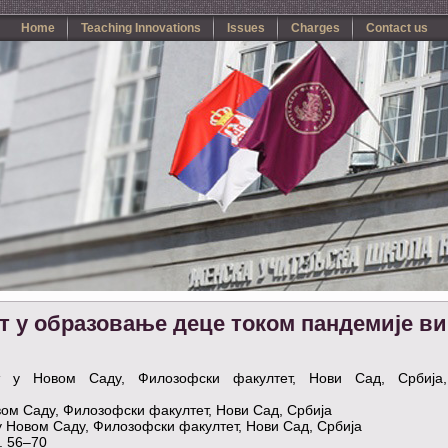
Home
Teaching Innovations
Issues
Charges
Contact us
 у образовање деце током пандемије ви
ет у Новом Саду, Филозофски факултет, Нови Сад, Србија,
вом Саду, Филозофски факултет, Нови Сад, Србија
у Новом Саду, Филозофски факултет, Нови Сад, Србија
. 56–70