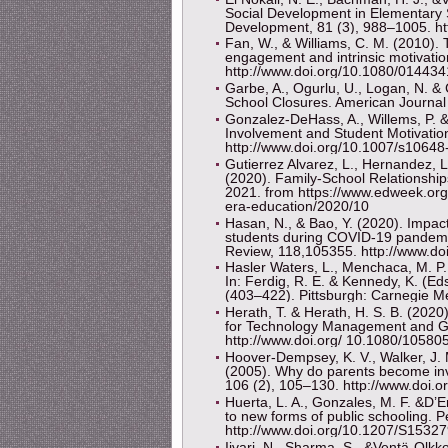
Social Development in Elementary 
Development, 81 (3), 988–1005. ht
Fan, W., & Williams, C. M. (2010). 
engagement and intrinsic motivatio
http://www.doi.org/10.1080/0144
Garbe, A., Ogurlu, U., Logan, N. 
School Closures. American Journal 
Gonzalez-DeHass, A., Willems, P. 
Involvement and Student Motivatio
http://www.doi.org/10.1007/s1064
Gutierrez Alvarez, L., Hernandez, L.
(2020). Family-School Relationshi
2021. from https://www.edweek.org/
era-education/2020/10
Hasan, N., & Bao, Y. (2020). Impac
students during COVID-19 pandemic:
Review, 118,105355. http://www.doi
Hasler Waters, L., Menchaca, M. P.
In: Ferdig, R. E. & Kennedy, K. (E
(403–422). Pittsburgh: Carnegie Me
Herath, T. & Herath, H. S. B. (20
for Technology Management and G
http://www.doi.org/ 10.1080/1058
Hoover-Dempsey, K. V., Walker, J. M
(2005). Why do parents become inv
106 (2), 105–130. http://www.doi.
Huerta, L. A., Gonzales, M. F. &D’
to new forms of public schooling. 
http://www.doi.org/10.1207/S1532
Iivari, N., Sharma, S., &Ventä-Olkk