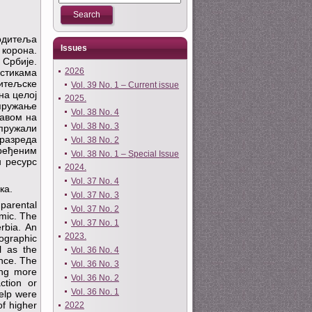
родитеља
Issues
корона.
 Србије.
2026
-стикама
итељске
Vol. 39 No. 1 – Current issue
на целој
2025.
 пружање
Vol. 38 No. 4
тавом на
Vol. 38 No. 3
 пружали
разреда
Vol. 38 No. 2
ређеним
Vol. 38 No. 1 – Special Issue
н ресурс
2024.
Vol. 37 No. 4
ка.
Vol. 37 No. 3
parental
Vol. 37 No. 2
emic. The
Vol. 37 No. 1
rbia. An
2023.
ographic
ll as the
Vol. 36 No. 4
ance. The
Vol. 36 No. 3
ing more
Vol. 36 No. 2
ction or
Vol. 36 No. 1
help were
of higher
2022