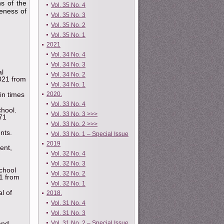
ns of the
Vol. 35 No. 4
veness of
Vol. 35 No. 3
Vol. 35 No. 2
Vol. 35 No. 1
2021
Vol. 34 No. 4
Vol. 34 No. 3
al
Vol. 34 No. 2
2021 from
Vol. 34 No. 1
in times
2020.
Vol. 33 No. 4
chool.
Vol. 33 No. 3 >>>
71
Vol. 33 No. 2 >>>
nts.
Vol. 33 No. 1 – Special Issue
2019
ent,
Vol. 32 No. 4
Vol. 32 No. 3
school
Vol. 32 No. 2
1 from
Vol. 32 No. 1
l of
2018.
Vol. 31 No. 4
Vol. 31 No. 3
and
Vol. 31 No. 2 – Special Issue