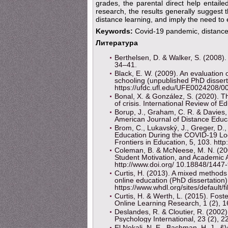
grades, the parental direct help entailed
research, the results generally suggest 
distance learning, and imply the need to
Keywords:
Covid-19 pandemic, distance l
Литература
Berthelsen, D. & Walker, S. (2008). 
34–41.
Black, E. W. (2009). An evaluation 
schooling (unpublished PhD disserta
https://ufdc.ufl.edu/UFE0024208/0
Bonal, X. & González, S. (2020). T
of crisis. International Review of 
Borup, J., Graham, C. R. & Davies, 
American Journal of Distance Educ
Brom, C., Lukavský, J., Greger, D
Education During the COVID-19 Loc
Frontiers in Education, 5, 103. ht
Coleman, B. & McNeese, M. N. (20
Student Motivation, and Academic A
http://www.doi.org/ 10.18848/144
Curtis, H. (2013). A mixed methods
online education (PhD dissertation
https://www.whdl.org/sites/default/
Curtis, H. & Werth, L. (2015). Fos
Online Learning Research, 1 (2), 
Deslandes, R. & Cloutier, R. (2002)
Psychology International, 23 (2),
El Nokali, N. E., Bachman, H. J., 