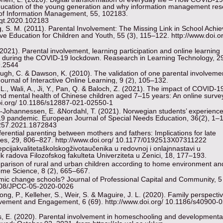
ducation of the young generation and why information management re
l of Information Management, 55, 102183.
omgt.2020.102183
g, S. M. (2011). Parental Involvement: The Missing Link in School Achi
ive Education for Children and Youth, 55 (3), 115–122. http://www.doi.o
021). Parental involvement, learning participation and online learning
 during the COVID-19 lockdown. Reasearch in Learning Technology, 2
9.2544
anaugh, C. & Dawson, K. (2010). The validation of one parental involveme
ournal of Interactive Online Learning, 9 (2), 105–132.
 L., Wali, A., Ji, Y., Pan, Q. & Baloch, Z. (2021). The impact of COVID-1
d mental health of Chinese children aged 7–15 years: An online surv
.doi.org/ 10.1186/s12887-021-02550-1
-Johannessen, E. &Nordahl, T. (2021). Norwegian students’ experience
9 pandemic. European Journal of Special Needs Education, 36(2), 1–1
6257.2021.1872843
erential parenting between mothers and fathers: Implications for late
sues, 29, 806–827. http://www.doi.org/ 10.1177/0192513X07311222
cepcijakvalitetaškolskogživotaučenika u redovnoj i onlajnnastavi u
 radova Filozofskog fakulteta Univerziteta u Zenici, 18, 177–193.
mparison of rural and urban children according to home environment an
Home Science, 8 (2), 665–667.
emic change schools? Journal of Professional Capital and Community, 5 
1108/JPCC-05-2020-0026
ng, P., Kelleher, S., Weir, S. & Maguire, J. L. (2020). Family perspecti
vement and Engagement, 6 (69). http://www.doi.org/ 10.1186/s40900-0
ons, E. (2020). Parental involvement in homeschooling and developmenta