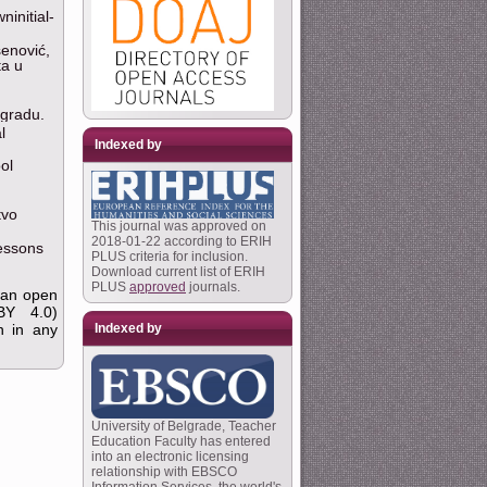
initial-
senović,
ta u
.
ogradu.
l
Indexed by
ol
tvo
This journal was approved on
2018-01-22 according to ERIH
Lessons
PLUS criteria for inclusion.
Download current list of ERIH
PLUS
approved
journals.
s an open
BY 4.0)
Indexed by
on in any
University of Belgrade, Teacher
Education Faculty has entered
into an electronic licensing
relationship with EBSCO