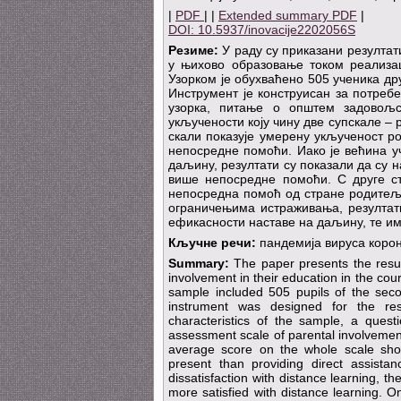
|
PDF
| |
Extended summary PDF
|
DOI: 10.5937/inovacije2202056S
Резиме:
У раду су приказани резулта
у њихово образовање током реализа
Узорком је обухваћено 505 ученика др
Инструмент је конструисан за потре
узорка, питање о општем задовољс
укључености коју чину две супскале –
скали показује умерену укљученост р
непосредне помоћи. Иако је већина 
даљину, резултати су показали да су
више непосредне помоћи. С друге ст
непосредна помоћ од стране родитељ
ограничењима истраживања, резултат
ефикасности наставе на даљину, те и
Кључне речи:
пандемија вируса корон
Summary:
The paper presents the resul
involvement in their education in the co
sample included 505 pupils of the seco
instrument was designed for the re
characteristics of the sample, a questi
assessment scale of parental involvement
average score on the whole scale sho
present than providing direct assistan
dissatisfaction with distance learning, 
more satisfied with distance learning. O