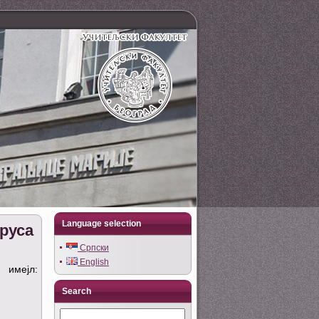
Language selection
руса
Српски
English
 имејл:
Search