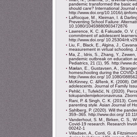
pandemic transformed the basic e
should care? International Journa
http://www.doi.org/10.1016/j.ijinf
LaRocque, M., Kleiman, I. & Darlin
Preventing School Failure: Alternat
10.1080/10459880903472876
Lawrence, K. C. & Fakuade, O. V. (2
commitment of adolescent learners
http://www.doi.org/ 10.25304/rlt.v2
Liu, F., Black, E., Algina, J., Cav
measurement in virtual schooling. J
Ma, Z., Idris, S., Zhang, Y., Zewen,
pandemic outbreak on education an
Pediatrics, 21 (1), 95. http://www
Mælan, E., Gustavsen, A., Stranger
homeschooling during the COVID-1
http://www.doi.org/ 10.1080/0885
McKinney, C. &Renk, K. (2008). Diff
adolescents. Journal of Family Is
Pehlić, I., Tufekčić, N. (2020). Per
tokupandemijekoronavirusa. Zbornik
Rani, P. & Singh, C. K. (2013). Co
parenting style. Asian Journal of 
Sahlberg, P. (2020). Will the pand
359–365. http://www.doi.org/ 10.
Vanderhout, S. M., Birken, C. S., Wo
Covid-19 research. Research Invol
00242-1
Villadsen, A., Conti, G. & Fitzsim