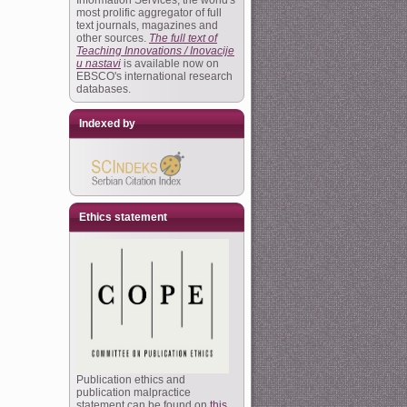
Information Services, the world's
most prolific aggregator of full
text journals, magazines and
other sources.
The full text of
Teaching Innovations / Inovacije
u nastavi
is available now on
EBSCO's international research
databases.
Indexed by
Ethics statement
Publication ethics and
publication malpractice
statement can be found on
this