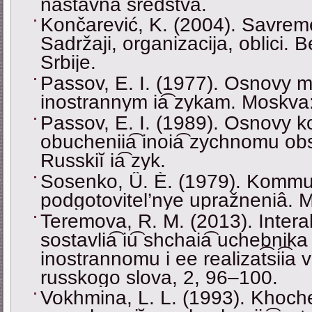
nastavna sredstva.
Končarević, K. (2004). Savrem
Sadržaji, organizacija, oblici. 
Srbije.
Passov, E. I. (1977). Osnovy m
inostrannym ia͡ zykam. Moskva: 
Passov, E. I. (1989). Osnovy 
obucheniia͡ inoia͡ zychnomu ob
Russkiĭ ia͡ zyk.
Sosenko, Û. È. (1979). Kommu
podgotovitel’nye upražneniâ. M
Teremova, R. M. (2013). Intera
sostavlia͡ iu͡ shchaia͡ uchebnik
inostrannomu i ee realizat͡sii͡a
russkogo slova, 2, 96‒100.
Vokhmina, L. L. (1993). Khoche