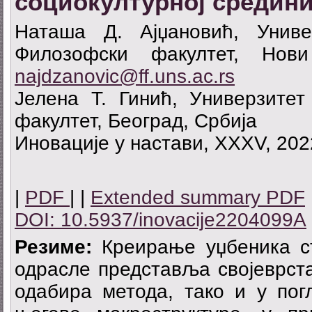
социокултурној средин
Наташа Д. Ајџановић, Унив
Филозофски факултет, Нови
najdzanovic@ff.uns.ac.rs
Јелена Т. Гинић, Универзитет
факултет, Београд, Србија
Иновације у настави, XXXV, 2022
|
PDF
| |
Extended summary PDF
DOI: 10.5937/inovacije2204099A
Резиме:
Креирање уџбеника стр
одрасле представља својеврста
одабира метода, тако и у пог