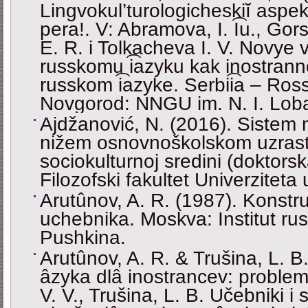
Lingvokul’turologicheskiĭ aspe
pera!. V: Abramova, I. I͡u., Gor
E. R. i Tolkacheva I. V. Novye
russkomu i͡azyku kak inostran
russkom i͡azyke. Serbii͡a – Ross
Novgorod: NNGU im. N. I. Lob
Ajdžanović, N. (2016). Sistem 
nižem osnovnoškolskom uzrastu
sociokulturnoj sredini (doktorsk
Filozofski fakultet Univerzitet
Arutûnov, A. R. (1987). Konstru
uchebnika. Moskva: Institut rus
Pushkina.
Arutûnov, A. R. & Trušina, L. 
âzyka dlâ inostrancev: problem
V. V., Trušina, L. B. Učebniki i 