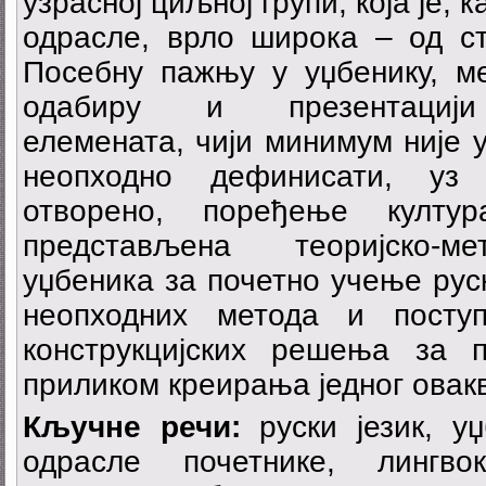
узрасној циљној групи, која је, 
одрасле, врло широка – од ст
Посебну пажњу у уџбенику, ме
одабиру и презентацији 
елемената, чији минимум није у
неопходно дефинисати, уз
отворено, поређење култ
представљена теоријско-м
уџбеника за почетно учење руск
неопходних метода и посту
конструкцијских решења за 
приликом креирања једног овакв
Кључне речи:
руски језик, уџ
одрасле почетнике, лингво