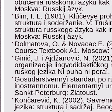
obučeniâ russkomu âzyku kak 
Moskva: Russkij âzyk.
Bim, I. L. (1981). Klûčevye pro
struktura i soderžanie. V: Truši
struktura russkogo âzyka kak 
Moskva: Russkij âzyk.
Dolmatova, O. & Novacac E. (
Course Textbook A1. Moscow: 
Ginić, J. i Ajdžanović, N. (2021
organizacije lingvodidaktičkog
ruskog jezika Ni puha ni pera!.
Gosudarstvennyĭ standart po r
inostrannomu. Ėlementarnyĭ ur
Sankt-Peterburg: Zlatoust.
Končarević, K. (2002). Savrem
jezika: struktura i sadržaj. Be