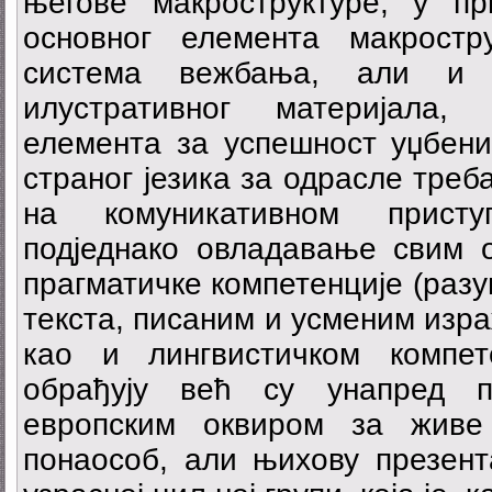
његове макроструктуре, у п
основног елемента макростр
система вежбања, али и 
илустративног материјала,
елемента за успешност уџбени
страног језика за одрасле треб
на комуникативном присту
подједнако овладавање свим 
прагматичке компетенције (раз
текста, писаним и усменим изр
као и лингвистичком компет
обрађују већ су унапред п
европским оквиром за живе
понаособ, али њихову презент