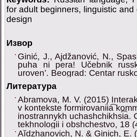
for adult beginners, linguistic an
design
Извор
Ginić, J., Ajdžanović, N., Spas
puha ni pera! Učebnik russ
uroven’. Beograd: Centar rusk
Литература
Abramova, M. V. (2015) Interak
v kontekste formirovaniia͡ komm
inostrannykh uchashchikhsi͡a. 
tekhnologii i obshchestvo, 18 
Aĭdzhanovich, N. & Ginich, E. 