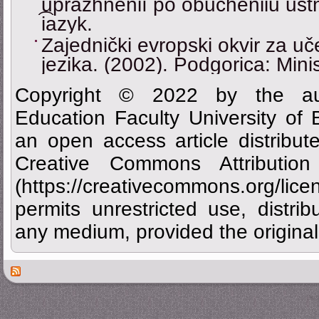
uprazhneniĭ po obucheniiu͡ ust
i͡azyk.
Zajednički evropski okvir za uč
jezika. (2002). Podgorica: Mini
Copyright © 2022 by the aut
Education Faculty University of
an open access article distribu
Creative Commons Attributi
(https://creativecommons.org/
permits unrestricted use, distrib
any medium, provided the original 
Des