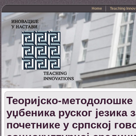
Home
Teaching Innov
Теоријско-методолошке
уџбеника руског језика 
почетнике у српској гов