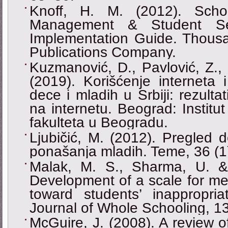
Knoff, H. M. (2012). Schoo
Management & Student Se
Implementation Guide. Thous
Publications Company.
Kuzmanović, D., Pavlović, Z., 
(2019). Korišćenje interneta i
dece i mladih u Srbiji: rezulta
na internetu. Beograd: Institut
fakulteta u Beogradu.
Ljubičić, M. (2012). Pregled de
ponašanja mladih. Teme, 36 (1
Malak, M. S., Sharma, U. &
Development of a scale for mea
toward students’ inappropriat
Journal of Whole Schooling, 13
McGuire, J. (2008). A review of