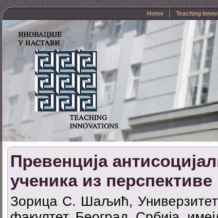
Home
Teaching Innov
Превенција антисоција
ученика из перспективе
Зорица С. Шаљић, Универзитет
факултет, Београд, Србија, имеј