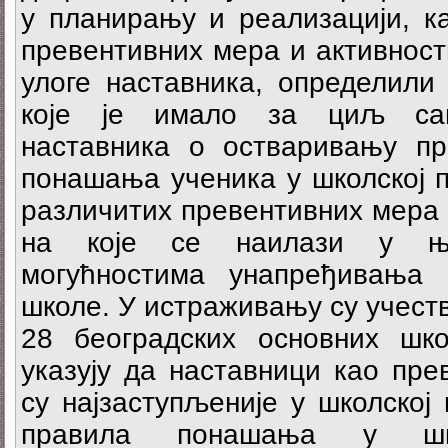
у планирању и реализацији, к
превентивних мера и активност
улоге наставника, определили
које је имало за циљ саг
наставника о остваривању пре
понашања ученика у школској п
различитих превентивних мера 
на које се наилази у њи
могућностима унапређивања 
школе. У истраживању су учест
28 београдских основних шко
указују да наставници као пре
су најзаступљеније у школској
правила понашања у школ