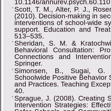
10.1146/annurev.psych.60.11
Scott, T. M., Alter, P. J., Ro
(2010). Decision-making in sec
interventions of school-wide s
support. Education and Treat
513‒535.
Sheridan, S. M. & Kratochwil
Behavioral Consultation: P
Connections and Interventi
Springer.
Simonsen, B., Sugai, G.
Schoolwide Positive Behavior 
and Practices. Teaching Except
40.
Sprague, J. (2008). Creating 
Intervention Strategies: Effect