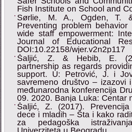
Safer Schools and Communiti
Fish Institute on School and 
Sørlie, M. A., Ogden, T. 
Preventing problem behavior 
wide staff empowerment: Inte
Journal of Educational Re
DOI:10.22158/wjer.v2n2p117
Šaljić, Z. & Hebib, E. (2
partnership as regards providi
support. U: Petrović, J. i Jov
savremeno društvo – izazovi i
međunarodna konferencija Društ
09. 2020. Banja Luka: Centar 
Šaljić, Z. (2017). Prevencija
dece i mladih – Šta i kako radit
za pedagoška istraživanja
Univerziteta u Beogradu.