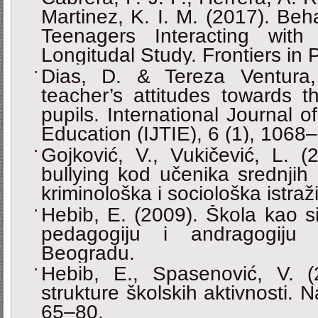
Martinez, K. I. M. (2017). Beha
Teenagers Interacting wit
Longitudal Study. Frontiers in 
Dias, D. & Tereza Ventura,
teacher’s attitudes towards t
pupils. International Journal 
Education (IJTIE), 6 (1), 1068
Gojković, V., Vukičević, L. (
bullying kod učenika srednjih 
kriminološka i sociološka istra
Hebib, E. (2009). Škola kao si
pedagogiju i andragogiju 
Beogradu.
Hebib, E., Spasenović, V. (
strukture školskih aktivnosti. N
65‒80.