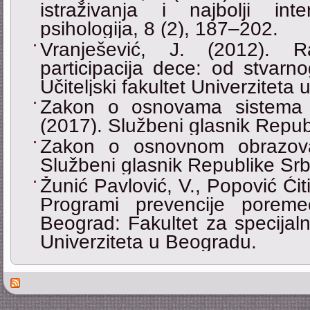
istraživanja i najbolji in
psihologija, 8 (2), 187‒202.
Vranješević, J. (2012). R
participacija dece: od stvar
Učiteljski fakultet Univerziteta
Zakon o osnovama sistema o
(2017). Službeni glasnik Republ
Zakon o osnovnom obrazovan
Službeni glasnik Republike Srbi
Žunić Pavlović, V., Popović Ćiti
Programi prevencije poreme
Beograd: Fakultet za specijalnu
Univerziteta u Beogradu.
Des