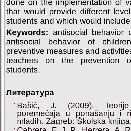
done on the implementation of var
that would provide different leve
students and which would include 
Keywords:
antisocial behavior o
antisocial behavior of childr
preventive measures and activities
teachers on the prevention of
students.
Литература
Bašić, J. (2009). Teorije
poremećaja u ponašanju i ri
mladih. Zagreb: Školska knjiga
Cabrera, F. J. P., Herrera, A. 