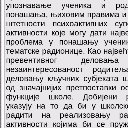
упознавање ученика и ро
понашања, њиховим правима и 
штетности психоактивних су
активности које могу дати нај
проблема у понашању ученик
тематске радионице. Као најве
превентивног деловањ
незаинтересованост родите
деловању кључних субјеката ш
од значајнијих претпоставки 
функције школе. Добијени 
указују на то да би у школск
радити на реализовању раз
активности којима би се пру