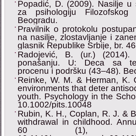
Popadić, D. (2009). Nasilje u 
za psihologiju Filozofskog 
Beogradu.
Pravilnik o protokolu postupa
na nasilje, zlostavljanje i zan
glasnik Republike Srbije, br. 46
Radojević, B. (ur.) (2014
ponašanju. U: Deca sa te
procenu i podršku (43‒48). Beo
Reinke, W. M. & Herman, K. C
environments that deter antisoc
youth. Psychology in the Scho
10.1002/pits.10048
Rubin, K. H., Coplan, R. J. & B
withdrawal in childhood. Ann
60 (1), 141