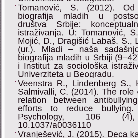
Tomanović, S. (2012). Od 
biografija mladih u postsocij
društva Srbije: konceptual
istraživanja. U: Tomanović, S.,
Mojić, D., Dragišić Labaš, S., L
(ur.). Mladi – naša sadašnjos
biografija mladih u Srbiji (9‒
i Institut za sociološka istraž
Univerziteta u Beogradu.
Veenstra R., Lindenberg S., H
Salmivalli, C. (2014). The role 
relation between antibullying
efforts to reduce bullying
Psychology, 106 (4)
10.1037/a0036110
Vranješević, J. (2015). Deca kao