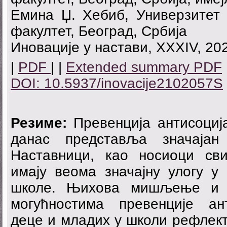
Емина Џ. Хебиб, Универзитет 
факултет, Београд, Србија
Иновације у настави, XXXIV, 202
|
PDF
| |
Extended summary PDF
DOI: 10.5937/inovacije2102057S
Резиме:
Превенција антисоциј
данас представља значајан
Наставници, као носиоци сви
имају веома значајну улогу у
школе. Њихова мишљење и 
могућностима превенције ан
деце и младих у школи рефлект