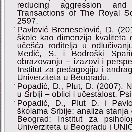
reducing aggression and v
Transactions of The Royal So
2597.
Pavlović Breneselović, D. (20
škole kao dimenzija kvaliteta
učešća roditelja u odlučivanju
Medić, S. i Bodroški Spario
obrazovanju ‒ izazovi i persp
Institut za pedagogiju i andrag
Univerziteta u Beogradu.
Popadić, D., Plut, D. (2007). 
u Srbiji – oblici i učestalost. P
Popadić, D., Plut D. i Pavlo
školama Srbije: analiza stanja
Beograd: Institut za psiholog
Univerziteta u Beogradu i UNI