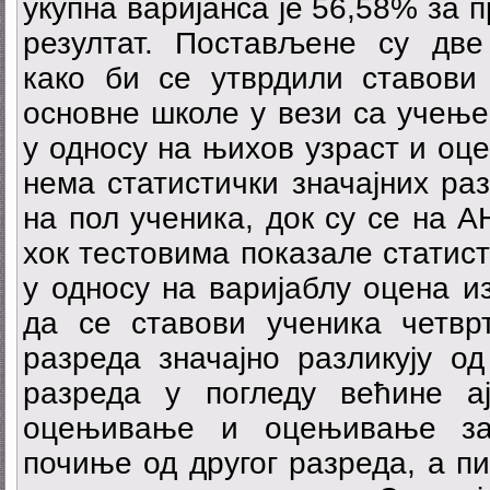
укупна варијанса је 56,58% за 
резултат. Постављене су две
како би се утврдили ставови
основне школе у вези са учењем
у односу на њихов узраст и оце
нема статистички значајних раз
на пол ученика, док су се на 
хок тестовима показале статист
у односу на варијаблу оцена и
да се ставови ученика четвр
разреда значајно разликују од
разреда у погледу већине а
оцењивање и оцењивање зас
почиње од другог разреда, а 