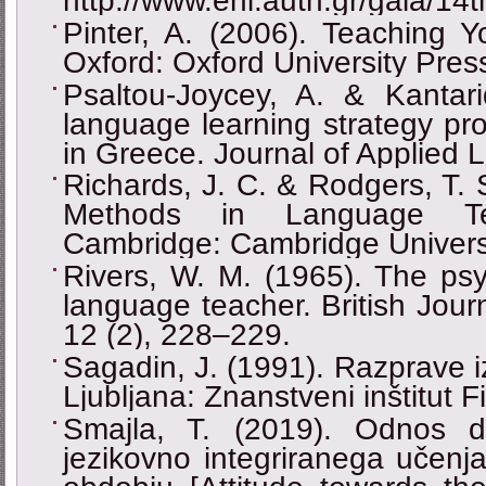
http://www.enl.auth.gr/gala/1
Pinter, A. (2006). Teaching 
Oxford: Oxford University Pres
Psaltou-Joycey, A. & Kantari
language learning strategy prof
in Greece. Journal of Applied L
Richards, J. C. & Rodgers, T.
Methods in Language Tea
Cambridge: Cambridge Universi
Rivers, W. M. (1965). The psy
language teacher. British Jour
12 (2), 228–229.
Sagadin, J. (1991). Razprave 
Ljubljana: Znanstveni inštitut F
Smajla, T. (2019). Odnos d
jezikovno integriranega učenj