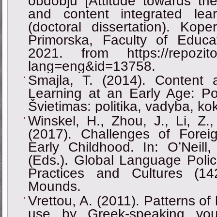
obdobju [Attitude towards the
and content integrated lea
(doctoral dissertation). Kope
Primorska, Faculty of Educa
2021. from https://repozitori
lang=eng&id=13758.
Smajla, T. (2014). Content
Learning at an Early Age: Poss
Švietimas: politika, vadyba, ko
Winskel, H., Zhou, J., Li, Z.
(2017). Challenges of Fore
Early Childhood. In: O’Neil
(Eds.). Global Language Polic
Practices and Cultures (14
Mounds.
Vrettou, A. (2011). Patterns of
use by Greek-speaking you