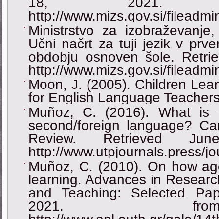
18, 2021. 
http://www.mizs.gov.si/fileadm
Ministrstvo za izobraževanje,
Učni načrt za tuji jezik v pr
obdobju osnoven šole. Retri
http://www.mizs.gov.si/fileadm
Moon, J. (2005). Children Lea
for English Language Teachers
Muñoz, C. (2016). What is 
second/foreign language? C
Review. Retrieved J
http://www.utpjournals.press/j
Muñoz, C. (2010). On how age
learning. Advances in Researc
and Teaching: Selected Pap
2021. fr