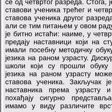
се од четвртог разреда. Стога, 
ставови ученика трећег и четвр
ставова ученика другог разре
али се тим питањем у овом рад
је битно истаћи: наиме, у четв
предају наставници који на ст
имали посебну методичку обук
језика на раном узрасту. Диску
школи који су прошли обуку
језика на раном узрасту може
ставова ученика. Закључак је
наставника према узрасту и
похађају сигурно представљ
имамо у виду различите врс