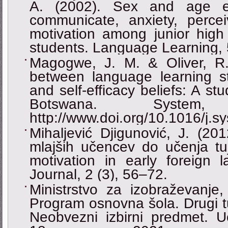
A. (2002). Sex and age ef
communicate, anxiety, perc
motivation among junior high
students. Language Learning, 
Magogwe, J. M. & Oliver, R. 
between language learning str
and self-efficacy beliefs: A st
Botswana. System
http://www.doi.org/10.1016/j.
Mihaljević Djigunović, J. (20
mlajših učencev do učenja tuj
motivation in early foreign 
Journal, 2 (3), 56–72.
Ministrstvo za izobraževanje,
Program osnovna šola. Drugi tuj
Neobvezni izbirni predmet. U