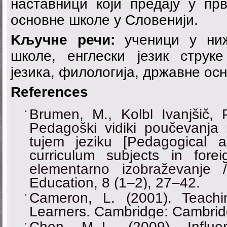
наставници који предају у пр
основне школе у Словенији.
Kључне речи:
ученици у ниж
школе, енглески језик струк
језика, филологија, државне ос
References
Brumen, M., Kolbl Ivanjšič, 
Pedagoški vidiki poučevanja 
tujem jeziku [Pedagogical 
curriculum subjects in fore
elementarno izobraževanje 
Education, 8 (1–2), 27–42.
Cameron, L. (2001). Teach
Learners. Cambridge: Cambridg
Chen, M.-L. (2009). Influ