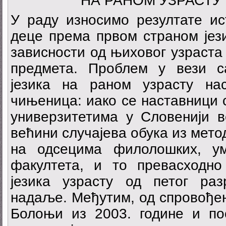
НА РАНОМ УЗРАСТУ
У раду износимо резултате и
деце према првом страном јези
зависности од њиховог узраста 
предмета. Проблем у вези с
језика на раном узрасту на
чињеница: иако се наставници с
универзитетима у Словенији в
већини случајева обука из мето
на одсецима филолошких, ум
факултета, и то превасходн
језика узрасту од петог ра
надаље. Међутим, од спровође
Болоњи из 2003. године и по