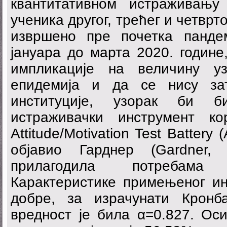
квантитативном истраживању
ученика другог, трећег и четврт
извршено пре почетка панде
јануара до марта 2020. године
импликације на величину у
епидемија и да се нису за
институције, узорак би 
истраживачки инструмент к
Attitude/Motivation Test Battery
објавио Гарднер (Gardner,
прилагодила потребама 
Карактеристике примењеног ин
добре, за израчунати Кронб
вредност је била α=0.827. Ос