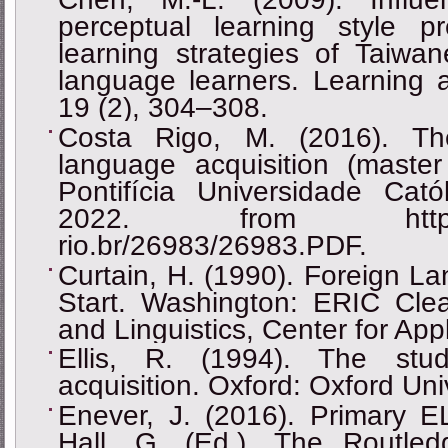
perceptual learning style 
learning strategies of Taiwa
language learners. Learning a
19 (2), 304–308.
Costa Rigo, M. (2016). Th
language acquisition (master
Pontifícia Universidade Cató
2022. from https://ww
rio.br/26983/26983.PDF.
Curtain, H. (1990). Foreign L
Start. Washington: ERIC Cl
and Linguistics, Center for Appl
Ellis, R. (1994). The st
acquisition. Oxford: Oxford Uni
Enever, J. (2016). Primary EL
Hall, G. (Ed.). The Routle