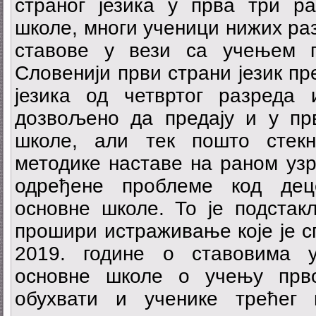
страног језика у прва три р
школе, многи ученици нижих ра
ставове у вези са учењем п
Словенији први страни језик пр
језика од четвртог разреда
дозвољено да предају и у пр
школе, али тек пошто стек
методике наставе на раном узр
одређене проблеме код де
основне школе. То је подстак
прошири истраживање које је с
2019. године о ставовима у
основне школе о учењу прво
обухвати и ученике трећег 