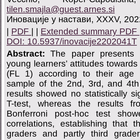
tilen.smajla@guest.arnes.si
Иновације у настави, XXXV, 2022
|
PDF
| |
Extended summary PDF
DOI: 10.5937/inovacije2202041T
Abstract:
The paper presents t
young learners’ attitudes towards 
(FL 1) according to their age
sample of the 2nd, 3rd, and 4th
results showed no statistically si
T-test, whereas the results 
Bonferroni post-hoc test showed
correlations, establishing that t
graders and partly third graders