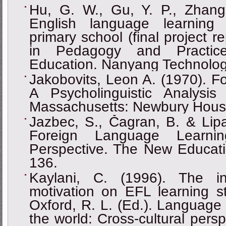
Hu, G. W., Gu, Y. P., Zhang,
English language learning 
primary school (final project r
in Pedagogy and Practice,
Education. Nanyang Technologi
Jakobovits, Leon A. (1970). F
A Psycholinguistic Analysi
Massachusetts: Newbury House
Jazbec, S., Čagran, B. & Lipav
Foreign Language Learnin
Perspective. The New Educati
136.
Kaylani, C. (1996). The i
motivation on EFL learning st
Oxford, R. L. (Ed.). Language 
the world: Cross-cultural pers