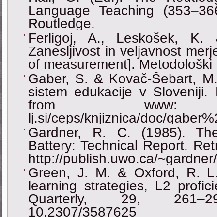
Language Teaching (353–36
Routledge.
Ferligoj, A., Leskošek, K.
Zanesljivost in veljavnost merje
of measurement]. Metodološki 
Gaber, S. & Kovač-Šebart, M. 
sistem edukacije v Sloveniji.
from www: http:
lj.si/ceps/knjiznica/doc/gaber%
Gardner, R. C. (1985). The 
Battery: Technical Report. Ret
http://publish.uwo.ca/~gardne
Green, J. M. & Oxford, R. L.
learning strategies, L2 prof
Quarterly, 29, 261–297.
10.2307/3587625