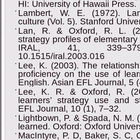
HI: University of Hawaii Press.
Lambert, W. E. (1972). La
culture (Vol. 5). Stanford Unive
Lan, R. & Oxford, R. L. (2
strategy profiles of elementary
IRAL, 41, 339–379. h
10.1515/iral.2003.016
Lee, K. (2003). The relationsh
proficiency on the use of lear
English. Asian EFL Journal, 5 (
Lee, K. R. & Oxford, R. (2
learners’ strategy use and s
EFL Journal, 10 (1), 7–32.
Lightbown, P. & Spada, N. M. 
learned. Oxford: Oxford Univer
MacIntyre, P. D, Baker, S. C,