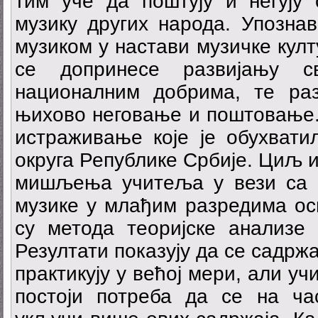
тим уче да поштују и негују 
музику других народа. Упозна
музиком у настави музичке култ
се допринесе развијању с
националним добрима, те ра
њихово неговање и поштовање.
истраживање које је обухвати
округа Републике Србије. Циљ 
мишљења учитеља у вези са 
музике у млађим разредима ос
су метода теоријске анализе 
Резултати показују да се садрж
практикују у већој мери, али у
постоји потреба да се на ча