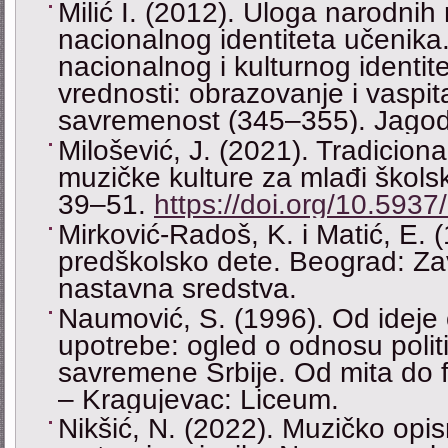
Milić I. (2012). Uloga narodnih 
nacionalnog identiteta učenika.
nacionalnog i kulturnog identit
vrednosti: obrazovanje i vaspitan
savremenost (345‒355). Jagodi
Milošević, J. (2021). Tradicion
muzičke kulture za mlađi školsk
39‒51.
https://doi.org/10.59
Mirković-Radoš, K. i Matić, E. 
predškolsko dete. Beograd: Za
nastavna sredstva.
Naumović, S. (1996). Od ideje
upotrebe: ogled o odnosu politi
savremene Srbije. Od mita do 
‒ Kragujevac: Liceum.
Nikšić, N. (2022). Muzičko op