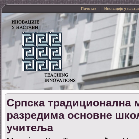
Почетак
Иновације у наста
Српска традиционална 
разредима основне школ
учитеља