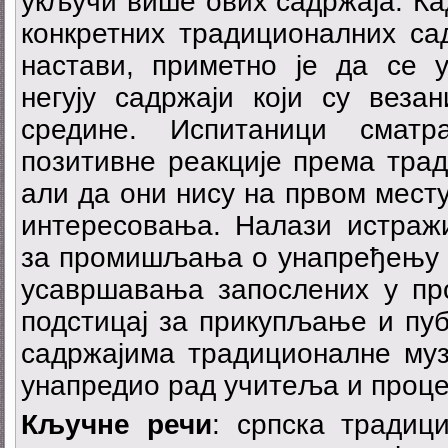
укључи више ових садржаја. Ка
конкретних традиционалних сад
настави, приметно је да се 
негују садржаји који су веза
средине. Испитаници сматр
позитивне реакције према тра
али да они нису на првом месту
интересовања. Налази истраж
за промишљања о унапређењу к
усавршавања запослених у про
подстицај за прикупљање и пу
садржајима традиционалне муз
унапредио рад учитеља и проце
Кључне речи
: српска традиц