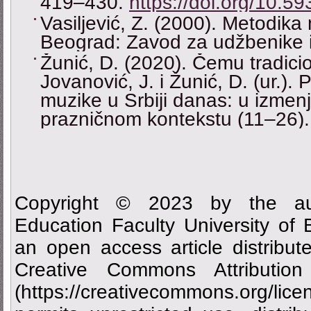
419‒430.
https://doi.org/10.5
Vasiljević, Z. (2000). Metodika
Beograd: Zavod za udžbenike i
Žunić, D. (2020). Čemu tradic
Jovanović, J. i Žunić, D. (ur.). 
muzike u Srbiji danas: u izme
prazničnom kontekstu (11‒26)
Copyright © 2023 by the aut
Education Faculty University of
an open access article distribu
Creative Commons Attributi
(https://creativecommons.org/