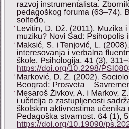
razvoj instrumentalista. Zborn
pedagoškog foruma (63‒74). 
solfeđo.
Levitin, D. Dž. (2011). Muzika 
muziku? Novi Sad: Psihopolis in
Maksić, S. i Tenjović, L. (2008
interesovanja i verbalna fluen
škole. Psihologija. 41 (3), 311
https://doi.org/10.2298/PSI0
Marković, D. Ž. (2002). Sociolog
Beograd: Prosveta ‒ Savremena
Mesaroš Živkov, A. i Markov, Z.
i učitelja o zastupljenosti sadr
školskim aktivnostima učenika
Pedagoška stvarnost. 64 (1), 
https://doi.org/10.19090/ps.20