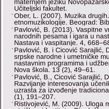
maternjem jeziku Novopazarsk
Učiteljski fakultet.
Ober, L. (2007). Muzika drugih.
etnomuzikologije. Beograd: Bib
Pavlović, B. (2013). Vaspitne v
narodnih pesama i igara u nast
Nastava i vaspitanje. 4, 668–6
Pavlović, B. i Cicović Sarajlić,
srpske narodne i umetničke m
nastavnim programima i udžben
Nova škola. 13 (2), 49‒61.
Pavlović, B., Cicović Sarajlić, D
Razvijanje interesovanja učen
uzrasta za izvođenje tradicion
(1), 191‒207.
Ristivojević, M. (2009). Uloga 