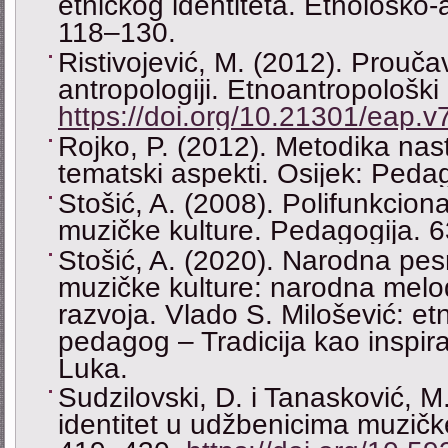
etničkog identiteta. Etnološko-
118‒130.
Ristivojević, M. (2012). Prouč
antropologiji. Etnoantropološki
https://doi.org/10.21301/eap.v
Rojko, P. (2012). Metodika nas
tematski aspekti. Osijek: Pedag
Stošić, A. (2008). Polifunkcio
muzičke kulture. Pedagogija. 6
Stošić, A. (2020). Narodna pes
muzičke kulture: narodna melod
razvoja. Vlado S. Milošević: e
pedagog ‒ Tradicija kao inspir
Luka.
Sudzilovski, D. i Tanasković, M
identitet u udžbenicima muzičke