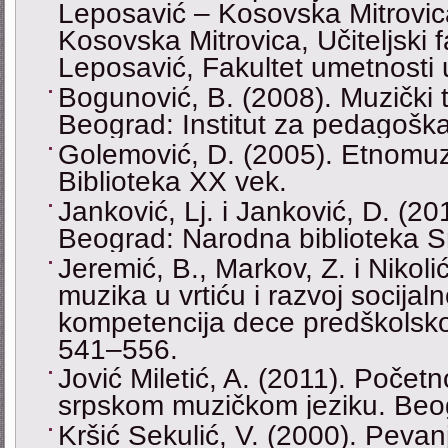
Leposavić ‒ Kosovska Mitrovica:
Kosovska Mitrovica, Učiteljski f
Leposavić, Fakultet umetnosti u
Bogunović, B. (2008). Muzički t
Beograd: Institut za pedagoška 
Golemović, D. (2005). Etnomuz
Biblioteka XX vek.
Janković, Lj. i Janković, D. (20
Beograd: Narodna biblioteka Sr
Jeremić, B., Markov, Z. i Nikoli
muzika u vrtiću i razvoj socija
kompetencija dece predškolsko
541‒556.
Jović Miletić, A. (2011). Poče
srpskom muzičkom jeziku. Beog
Kršić Sekulić, V. (2000). Peva