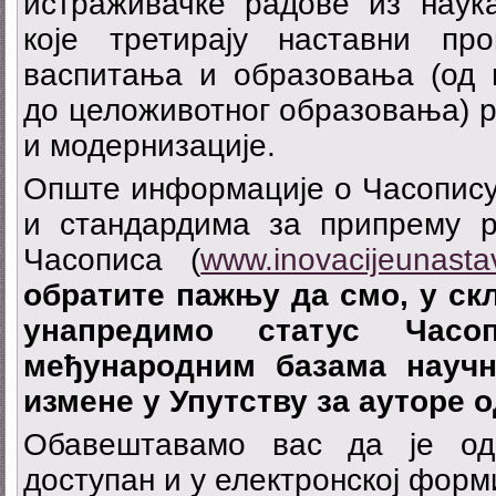
истраживачке радове из наук
које третирају наставни п
васпитања и образовања (од 
до целоживотног образовања) 
и модернизације.
Опште информације о Часопису 
и стандардима за припрему р
Часописа (
www.inovacijeunastav
обратите пажњу да смо, у ск
унапредимо статус Час
међународним базама научн
измене у Упутству за ауторе о
Обавештавамо вас да је од
доступан и у електронској форм