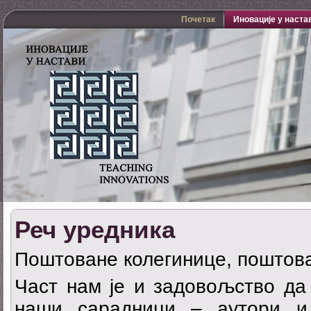
Почетак
Иновације у наста
Реч уредника
Поштоване колегинице, поштова
Част нам је и задовољство да
наши сарадници – аутори и