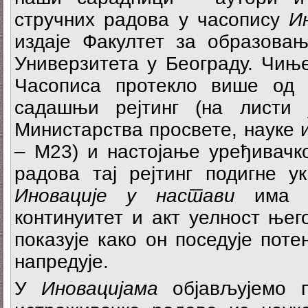
стручних радова у часопису
И
издаје Факултет за образова
Универзитета у Београду. Чињ
Часописа протекло више од 
садашњи рејтинг (на листи 
Министарства просвете, науке 
– M23) и настојање уређивачк
радова тај рејтинг подигне у
Иновације у настави
има 
континуитет и акт уелност њег
показује како он поседује поте
напредује.
У
Иновацијама
објављујемо 