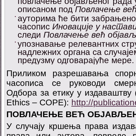
повлачење објављеног рада 
описаном под
Повлачење већ
ауторима ће бити забрањено
часопис
Иновације у настав
следи
Повлачење већ објављ
упознавање релевантних стр
надлежних органа са случаје
предузму одговарајуће мере.
Приликом разрешавања спорн
часописа се руководи смер
Одбора за етику у издаваштву (
Ethics – COPE):
http://publicatio
ПОВ
ЛАЧЕЊЕ ВЕЋ ОБЈАВЉЕ
У случају кршења права издав
права или аутора, повреде 