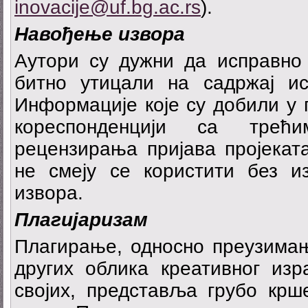
inovacije@uf.bg.ac.rs
).
Н
авођење извора
Аутори су дужни да исправно 
битно утицали на садржај и
Информације које су добили у 
кореспонденцији са трећ
рецензирања пријава пројекат
не смеју се користити без и
извора.
Плагијаризам
Плагирање, односно преузимањ
других облика креативног из
својих, представља грубо крш