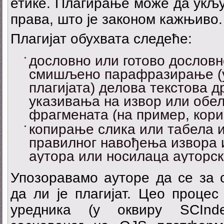
етике. Плагирање може да укљу
права, што је законом кажњиво.
Плагијат обухвата следеће:
дословно или готово дослов
смишљено парафразирање (
плагијата) делова текстова д
указивања на извор или обе
фрагмената (на пример, кор
копирање слика или табела и
правилног навођења извора 
аутора или носилаца ауторск
Упозоравамо ауторе да се за 
да ли је плагијат. Цео процес
уредника (у оквиру SCInde