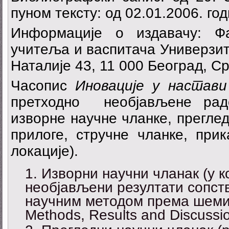
пуном тексту: од 02.01.2006. год
Информације о издавачу: Ф
учитеља и васпитача Универзит
Наталије 43, 11 000 Београд, Ср
Часопис
Иновације у наста
претходно необјављене рад
изворне научне чланке, преглед
прилоге, стручне чланке, прик
локације).
Изворни научни чланак (у к
необјављени резултати сопс
научним методом према шеми 
Methods, Results and Discussio