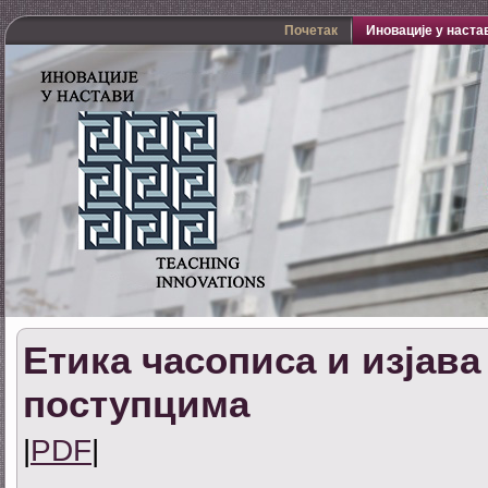
Почетак
Иновације у наста
Етика часописа и изјава
поступцима
|
PDF
|