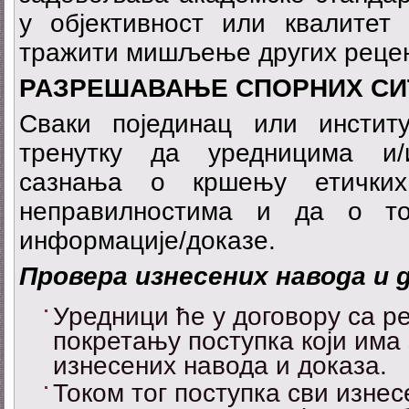
у објективност или квалитет 
тражити мишљење других рецен
Р
А
З
РЕШАВАЊЕ СПОРНИХ
СИ
Сваки појединац или инстит
тренутку да уредницима и/
сазнања о кршењу етичких
неправилностима и да о то
информације/доказе.
Провера изнесених
навода и 
Уредници ће у договору са р
покретању поступка који има
изнесених навода и доказа.
Током тог поступка сви изне