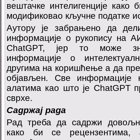
вештачке интелигенције како 
модификовао кључне податке и
Аутору је забрањено да дел
информације о рукопису на А
ChatGPT, јер то може зн
информације о интелектуалн
другима на коришћење а да пре
објављен. Све информације 
алатима као што је ChatGPT п
сврхе.
С
а
држај рада
Рад треба да садржи довољ
како би се рецензентима,