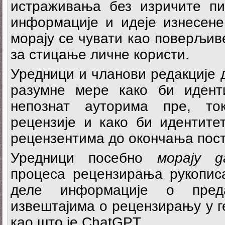
истраживања без изричите пи
информације и идеје изнесене
морају се чувати као поверљиве
за стицање личне користи.
Уредници и чланови редакције 
разумне мере како би идент
непознат ауторима пре, то
рецензије и како би идентите
рецензентима до окончања пост
Уредници посебно
морају д
процеса рецензирања рукописа
деле информације о пред
извештајима о рецензирању у 
као што је ChatGPT.