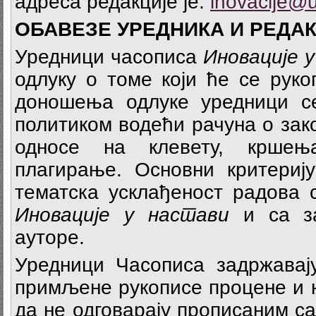
адреса редакције је:
inovacije@u
О
Б
А
ВЕЗЕ УРЕДНИКА
И РЕДА
Уредници часописа
Иновације 
одлуку о томе који ће се руко
доношења одлуке уредници с
политиком водећи рачуна о зак
односе на клевету, кршењ
плагирање. Основни критериј
тематска усклађеност радова 
Иновације у настави
и са з
ауторе.
Уредници Часописа задржавај
примљене рукописе процене и н
да не одговарају прописаним 