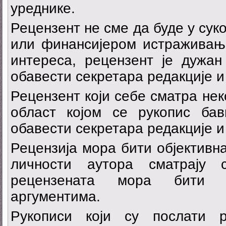
уреднике.
Рецензент не сме да буде у сук
или финансијером истраживања
интереса, рецензент је дужа
обавести секретара редакције и
Рецензент који себе сматра не
област којом се рукопис ба
обавести секретара редакције и
Рецензија мора бити објективна
личности аутора сматрају 
рецензената мора бити 
аргументима.
Рукописи који су послати р