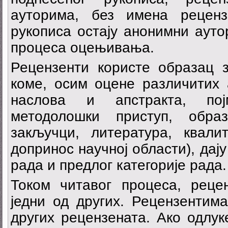
ауторима, без имена реценз
рукописа остају анонимни ауто
процеса оцењивања.
Рецензенти користе образац
коме, осим оцене различитих 
наслова и апстракта, појм
методолошки приступ, обра
закључци, литература, квалит
допринос научној области), дај
рада и предлог категорије рада.
Током читавог процеса, рецен
једни од других. Рецензентим
других рецензената. Ако одлук