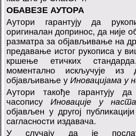
О
Б
А
ВЕЗЕ
А
УТ
О
Р
А
Аутори гарантују да руко
оригиналан допринос, да није о
разматра за објављивање на др
предавање истог рукописа у в
кршење етичких стандард
моментално искључује из 
објављивање у
Иновацијама у 
Аутори такође гарантују д
часопису
И
новације у нас
објављен у другој публикацији
сагласности издавача.
У случају да је послат