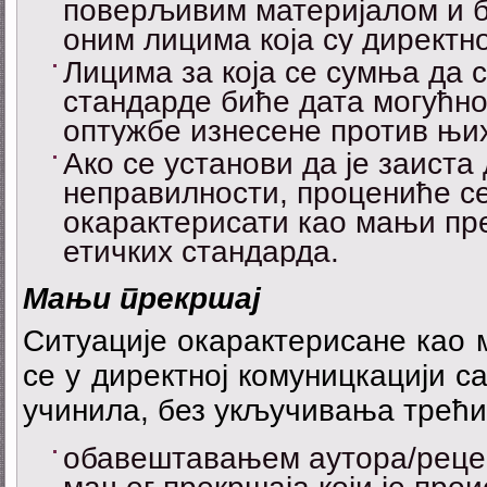
поверљивим материјалом и 
оним лицима која су директн
Лицима за која се сумња да 
стандарде биће дата могућно
оптужбе изнесене против њи
Ако се установи да је заиста
неправилности, процениће се
окарактерисати као мањи пр
етичких стандарда.
М
ањи прекршај
Ситуације окарактерисане као
се у директној комуницкацији с
учинила, без укључивања трећих
обавештавањем аутора/рецен