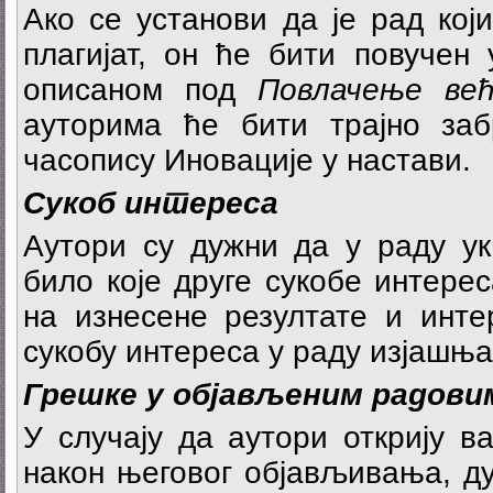
Ако се установи да је рад кој
плагијат, он ће бити повучен
описаном под
Повлачење већ
ауторима ће бити трајно за
часопису Иновације у настави.
С
у
к
о
б интереса
Аутори су дужни да у раду ук
било које друге сукобе интерес
на изнесене резултате и инте
сукобу интереса у раду изјашња
Г
р
ешке
у објављеним радови
У случају да аутори открију в
након његовог објављивања, д