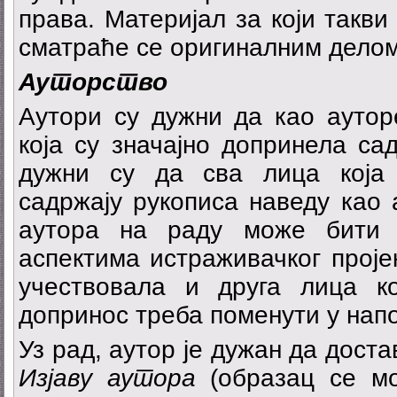
права. Материјал за који такв
сматраће се оригиналним делом
А
у
т
орство
Аутори су дужни да као аутор
која су значајно допринела са
дужни су да сва лица која 
садржају рукописа наведу као 
аутора на раду може бити 
аспектима истраживачког проје
учествовала и друга лица к
допринос треба поменути у нап
Уз рад, аутор је дужан да дост
Изјаву аутора
(образац се м