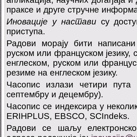
праксе и друге стручне информа
И
н
о
в
ациј
е
у настави
су дост
приступа.
Радови морају бити написани 
руском или француском језику, 
енглеском, руском или францус
резиме на енглеском језику.
Часопис излази четири пута г
септембру и децембру).
Часопис се индексира у неколи
ERIHPLUS, EBSCO, SCIndeks.
Радови се шаљу електронско