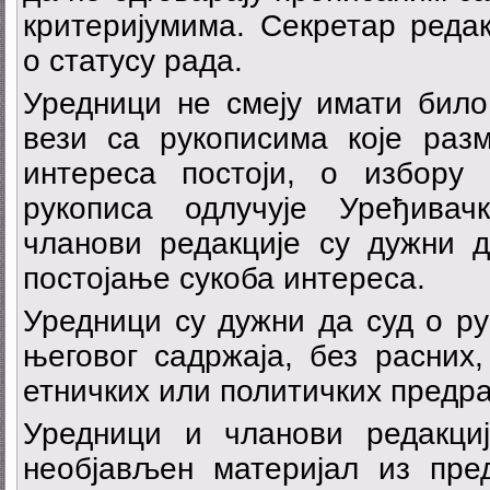
критеријумима. Секретар реда
о статусу рада.
Уредници не смеју имати било
вези са рукописима које разм
интереса постоји, о избору
рукописа одлучује Уређива
чланови редакције су дужни д
постојање сукоба интереса.
Уредници су дужни да суд о ру
његовог садржаја, без расних,
етничких или политичких предра
Уредници и чланови редакци
необјављен материјал из пред