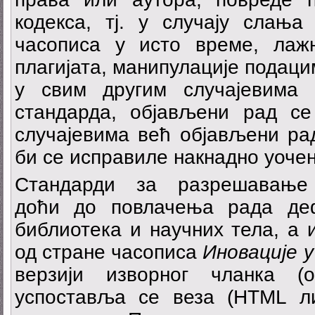
кодекса, тј. у случају слања
часописа у исто време, лаж
плагијата, манипулације подаци
у свим другим случајевима 
стандарда, објављени рад с
случајевима већ објављени ра
би се исправиле накнадно уочен
Стандарди за разрешавање
доћи до повлачења рада де
библиотека и научних тела, а и
од стране часописа
Иновације 
верзији изворног чланка (
успоставља се веза (HTML л