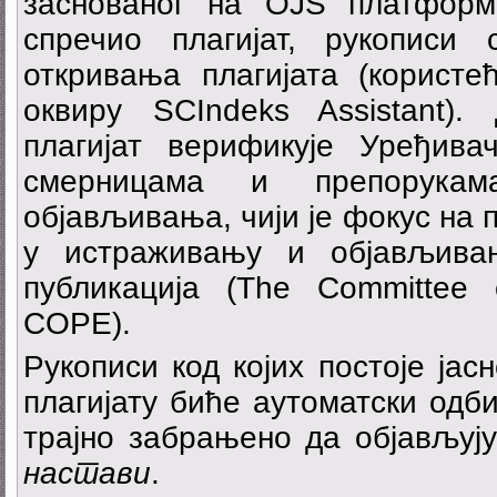
заснованог на OJS платформ
спречио плагијат, рукописи 
откривања плагијата (користећ
оквиру SCIndeks Assistant).
плагијат верификује Уређив
смерницама и препорука
објављивања, чији је фокус на
у истраживању и објављива
публикација (The Committee o
COPE).
Рукописи код којих постоје јас
плагијату биће аутоматски одб
трајно забрањено да објављуј
настави
.