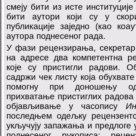
смеју бити из исте институције
бити аутори који су у скор
публикације заједно (као коа
аутора поднесеног рада.
У фази рецензирања, секретар
на адресе два компетентна ре
које су пристигли радови. 
садржи чек листу која обухвате
помогну при доношењу од
прихватање пристиглих радова
објављивање у часопису
И
последњем одељку рецензентс
укључују запажања и предлоге
поднесеног рукописа; рец