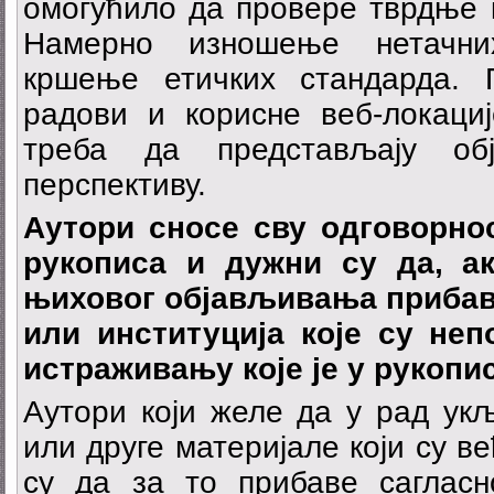
омогућило да провере тврдње к
Намерно изношење нетачни
кршење етичких стандарда. 
радови и корисне веб-локациј
треба да представљају обје
перспективу.
Аутори сносе сву одговорно
рукописа и дужни су да, ак
њиховог објављивања прибав
или институција које су не
истраживању које је у рукоп
Аутори који желе да у рад укљ
или друге материјале који су в
су да за то прибаве сагласн