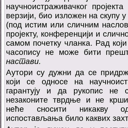
научноистраживачког пројекта 
верзији, био изложен на скупу 
(под истим или сличним наслов
пројекту, конференцији и сличн
самом почетку чланка. Рад који
часопису не може бити пре
настави.
Аутори су дужни да се придрж
који се односе на научноис
гарантују и да рукопис не 
незаконите тврдње и не крши
неће сносити никакву од
испостављања било каквих захт