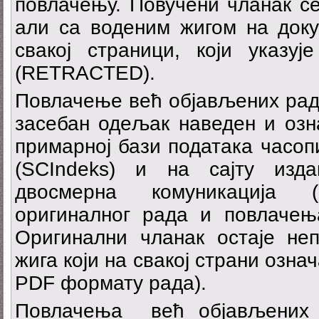
повлачењу. Повучени чланак се
али са воденим жигом на доку
свакој страници, који указуј
(RETRACTED).
Повлачење већ објављених рад
засебан одељак наведен и озн
примарној бази података часо
(SCIndeks) и на сајту изда
двосмерна комуникација 
оригиналног рада и повлачењ
Оригинални чланак остаје не
жига који на свакој страни означ
PDF формату рада).
Повлачења већ објављених 