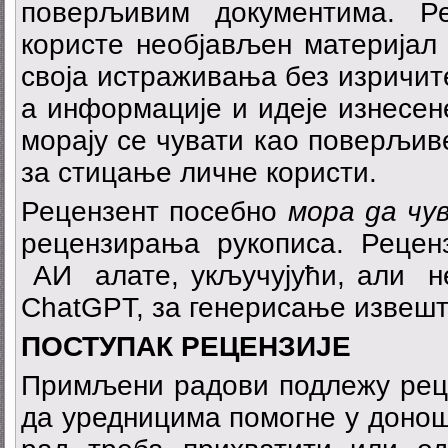
поверљивим документима. Р
користе необјављен материјал 
своја истраживања без изричит
а информације и идеје изнесен
морају се чувати као поверљиве
за стицање личне користи.
Рецензент посебно
мора да ч
рецензирања рукописа. Рецен
АИ алате, укључујући, али н
ChatGPT, за генерисање извешт
П
О
С
ТУПАК
РЕЦЕНЗИЈЕ
Примљени радови подлежу реце
да уредницима помогне у донош