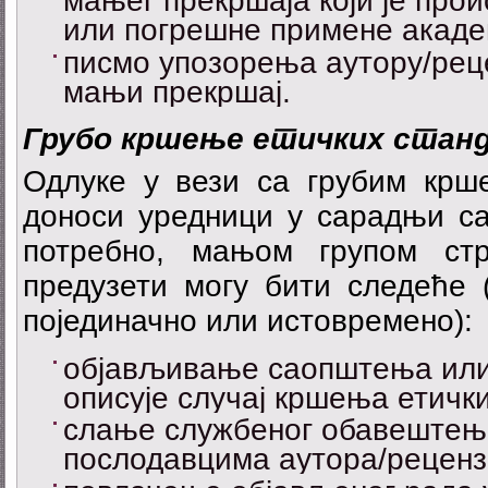
мањег прекршаја који је про
или погрешне примене акаде
писмо упозорења аутору/реце
мањи прекршај.
Г
р
у
б
о
кршење етичких стан
Одлуке у вези са грубим крш
доноси уредници у сарадњи са 
потребно, мањом групом ст
предузети могу бити следеће 
појединачно или истовремено):
објављивање саопштења или 
описује случај кршења етичк
слање службеног обавештењ
послодавцима аутора/реценз