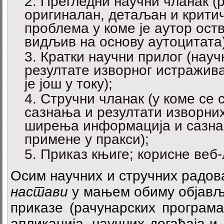
Прегледни научни чланак (р
оригиналан, детаљан и крити
проблема у коме је аутор ост
видљив на основу аутоцитата)
Кратки научни прилог (науч
резултате изворног истражива
је још у току);
Стручни чланак (у коме се 
сазнања и резултати изворни
ширења информација и сазна
примене у пракси);
Приказ књиге; корисне веб-
Осим научних и стручних радов
настави
у мањем обиму објављ
приказе (рачунарских програма
апликација, научних догађаја и 