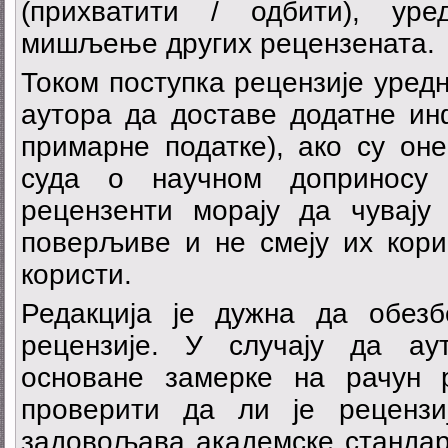
(прихватити / одбити), ур
мишљење других рецензената.
Током поступка рецензије уредн
аутора да доставе додатне ин
примарне податке), ако су он
суда о научном доприносу 
рецензенти морају да чувају
поверљиве и не смеју их кори
користи.
Редакција је дужна да обезб
рецензије. У случају да а
основане замерке на рачун р
проверити да ли је рецензи
задовољава академске стандар