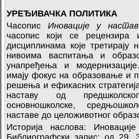
УРЕЂИВАЧКА ПОЛИТИКА
Часопис
Иновације
у наста
часопис који се рецензира 
дисциплинама које третирају 
нивоима васпитања и образ
унапређења и модернизациј
имају фокус на образовање и 
решења и ефикасних стратегија
наставу од предшколск
основношколске, средњошко
наставе до целоживотног образ
Историја наслова: Иновациј
Библиографски запис: од 29. 3