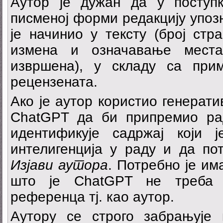
Аутор је дужан да у поступ
писменој форми редакцију упоз
је начинио у тексту (број стр
измена и означавање мест
извршена), у складу са при
рецензената.
Ако је аутор користио генерати
ChatGPT да би припремио рад
идентификује садржај који 
интелигенција у раду и да по
Изјави аутора
. Потребно је им
што је ChatGPT не треба 
референца тј. као аутор.
Аутору се строго забрањује