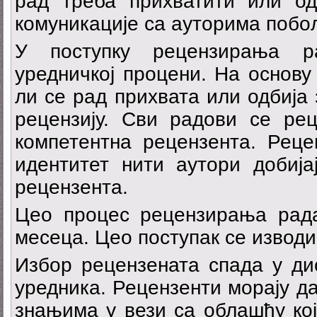
рад треба прихватити или о
комуникације са ауторима побо
У поступку рецензирања р
уредничкој процени. На основу
ли се рад прихвата или одбија
рецензију. Сви радови се рец
компетентна рецензента. Реце
идентитет нити аутори добија
рецензента.
Цео процес рецензирања рада 
месеца. Цео поступак се изводи
Избор рецензената спада у ди
уредника. Рецензенти морају д
знањима у вези са облашћу кој