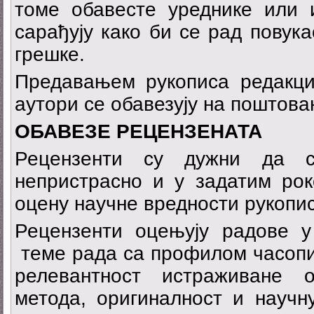
томе обавесте уреднике или
сарађују како би се рад повук
грешке.
Предавањем рукописа редакц
аутори се обавезују на поштов
О
Б
А
ВЕЗЕ
РЕЦЕНЗЕНАТА
Рецензенти су дужни да ст
непристрасно и у задатим рок
оцену научне вредности рукопис
Рецензенти оцењују радове у
теме рада са профилом часоп
релевантност истраживане 
метода, оригиналност и научн