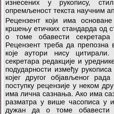
изнесених у рукопису, сти
опремљеност текста научним а
Рецензент који има основан
кршењу етичких стандарда од с
о томе обавести секретара 
Рецензент треба да препозна 
које аутори нису цитирали
секретара редакције и уредник
подударности између рукописа 
којег другог објављеног рада
поступку рецензије у неком дру
има лична сазнања. Ако има са
разматра у више часописа у и
дужан да о томе обавести 