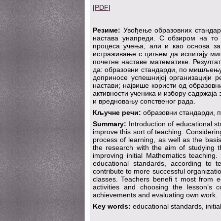
|
PDF
|
Резиме:
Увођење образовних стандард
настава унапреди. С обзиром на то
процеса учења, али и као основа за
истраживање с циљем да испитају ми
почетне наставе математике. Резултат
да: образовни стандарди, по мишљењу
доприносе успешнијој организацији 
настави; највише користи од образов
активности ученика и избору садржаја
и вредновању сопственог рада.
Кључне речи:
образовни стандарди, п
Summary:
Introduction of educational st
improve this sort of teaching. Considering
process of learning, as well as the basi
the research with the aim of studying t
improving initial Mathematics teaching
educational standards, according to t
contribute to more successful organization
classes. Teachers benefi t most from e
activities and choosing the lesson’s 
achievements and evaluating own work.
Key words:
educational standards, initi