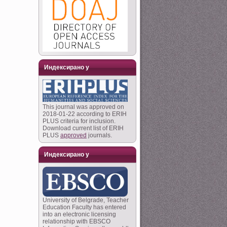
Индексирано у
This journal was approved on
2018-01-22 according to ERIH
PLUS criteria for inclusion.
Download current list of ERIH
PLUS
approved
journals.
Индексирано у
University of Belgrade, Teacher
Education Faculty has entered
into an electronic licensing
relationship with EBSCO