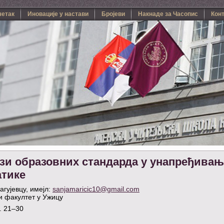
четак
Иновације у настави
Бројеви
Накнаде за Часопис
Кон
зи образовних стандарда у унапређивањ
атике
гујевцу, имејл:
sanjamaricic10@gmail.com
и факултет у Ужицу
р. 21–30