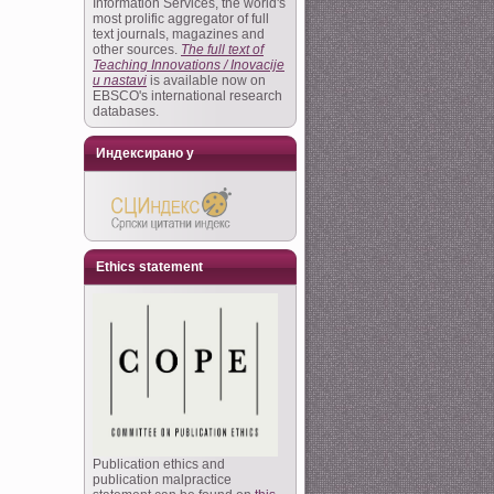
Information Services, the world's
most prolific aggregator of full
text journals, magazines and
other sources.
The full text of
Teaching Innovations / Inovacije
u nastavi
is available now on
EBSCO's international research
databases.
Индексирано у
Ethics statement
Publication ethics and
publication malpractice