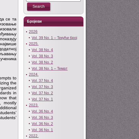
да се та
Бројеви
изовање
низовали
2026
ређивању
Vol. 39 No. 1 – Текући број
показују
 највише
2025.
додатној
Vol. 38 No. 4
ишљавању
Vol. 38 No. 3
 ученика
Vol. 38 No. 2
Vol. 38 No. 1 – Темат
2024.
tempts to
Vol. 37 No. 4
izing the
Vol. 37 No. 3
organized
ndards in
Vol. 37 No. 2
how that
Vol. 37 No. 1
, mostly
2023.
dditional
Vol. 36 No. 4
tudents’
tudents’
Vol. 36 No. 3
Vol. 36 No. 2
Vol. 36 No. 1
2022.