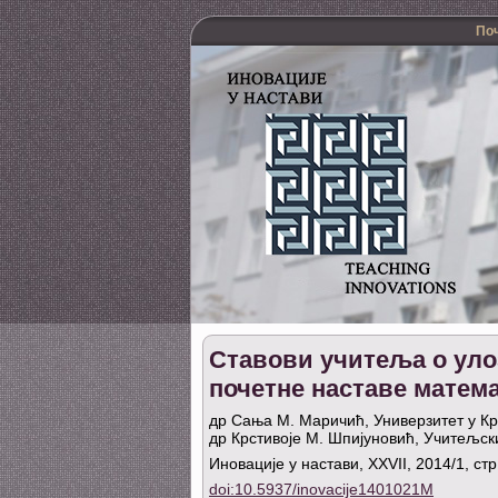
По
Ставови учитеља о уло
почетне наставе матем
др Сања М. Маричић, Универзитет у Кра
др Крстивоје М. Шпијуновић, Учитељск
Иновације у настави, XXVII, 2014/1, ст
doi:10.5937/inovacije1401021M