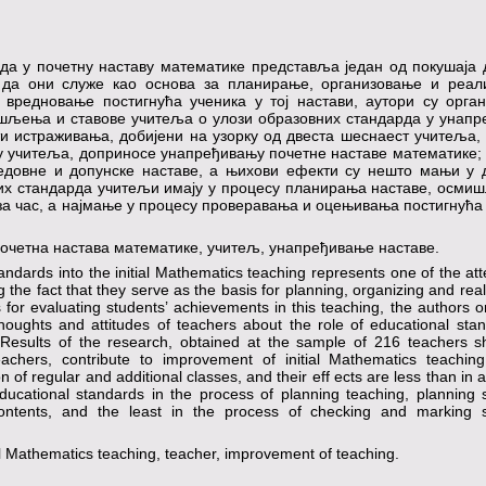
а у почетну наставу математике представља један од покушаја 
 да они служе као основа за планирање, организовање и реал
 вредновање постигнућа ученика у тој настави, аутори су орга
шљења и ставове учитеља о улози образовних стандарда у унап
и истраживања, добијени на узорку од двеста шеснаест учитеља, 
 учитеља, доприносе унапређивању почетне наставе математике;
редовне и допунске наставе, а њихови ефекти су нешто мањи у 
них стандарда учитељи имају у процесу планирања наставе, осм
 за час, а најмање у процесу проверавања и оцењивања постигнућа
очетна настава математике, учитељ, унапређивање наставе.
andards into the initial Mathematics teaching represents one of the at
 the fact that they serve as the basis for planning, organizing and real
s for evaluating students’ achievements in this teaching, the authors 
houghts and attitudes of teachers about the role of educational sta
. Results of the research, obtained at the sample of 216 teachers s
eachers, contribute to improvement of initial Mathematics teaching
 of regular and additional classes, and their eff ects are less than in a
ducational standards in the process of planning teaching, planning s
contents, and the least in the process of checking and marking s
al Mathematics teaching, teacher, improvement of teaching.