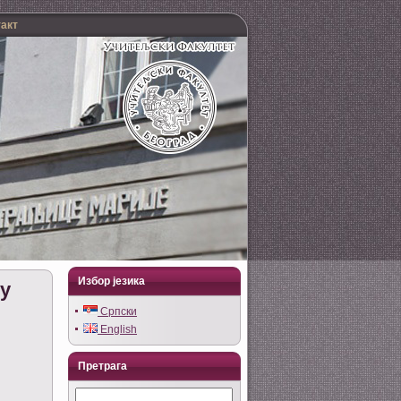
такт
Избор језика
у
Српски
English
Претрага