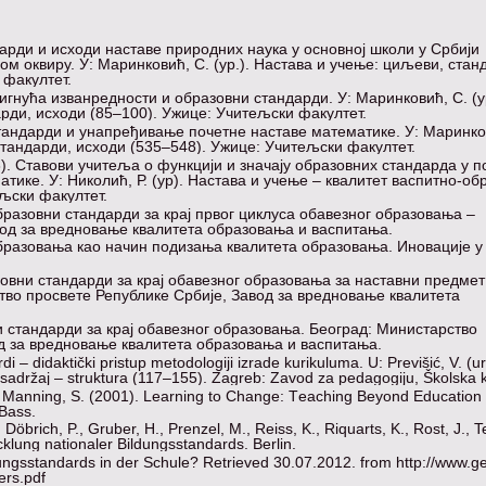
арди и исходи наставе природних наука у основној школи у Србији
м оквиру. У: Маринковић, С. (ур.). Настава и учење: циљеви, стан
 факултет.
стигнућа изванредности и образовни стандарди. У: Маринковић, С. (ур
рди, исходи (85–100). Ужице: Учитељски факултет.
тандарди и унапређивање почетне наставе математике. У: Маринко
стандарди, исходи (535–548). Ужице: Учитељски факултет.
3). Ставови учитеља о функцији и значају образовних стандарда у 
тике. У: Николић, Р. (ур). Нaстaва и учење – квалитет васпитно-об
љски факултет.
разовни стандарди за крај првог циклуса обавезног образовања –
вод за вредновање квалитета образовања и васпитања.
бразовања као начин подизања квалитета образовања. Иновације у
азовни стандарди за крај обавезног образовања за наставни предмет
во просвете Републике Србије, Завод за вредновање квалитета
ни стандарди за крај обавезног образовања. Београд: Министарство
д за вредновање квалитета образовања и васпитања.
i – didaktički pristup metodologiji izrade kurikuluma. U: Previšić, V. (ur.
 sadržaj – struktura (117–155). Zagreb: Zavod za pedagogiju, Školska k
., Manning, S. (2001). Learning to Change: Тeaching Beyond Education
Bass.
 Döbrich, P., Gruber, H., Prenzel, M., Reiss, K., Riquarts, K., Rost, J., T
icklung nationaler Bildungsstandards. Berlin.
ungsstandards in der Schule? Retrieved 30.07.2012. from http://www.gei
ers.pdf