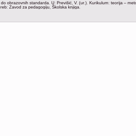
do obrazovnih standarda. U: Previšić, V. (ur.). Kurikulum: teorija – met
greb: Zavod za pedagogiju, Školska knjiga.