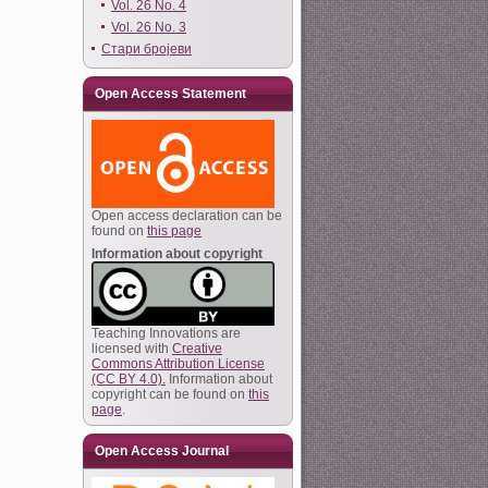
Vol. 26 No. 4
Vol. 26 No. 3
Стари бројеви
Open Access Statement
Open access declaration can be
found on
this page
Information about copyright
Teaching Innovations are
licensed with
Creative
Commons Attribution License
(CC BY 4.0).
Information about
copyright can be found on
this
page
.
Open Access Journal