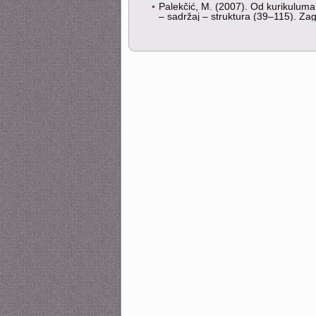
Palekčić, M. (2007). Od kurikuluma 
– sadržaj – struktura (39–115). Za