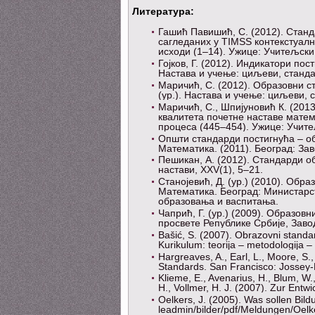
Литература:
Гашић Павишић, С. (2012). Станд
сагледаних у TIMSS контекстуално
исходи (1–14). Ужице: Учитељски
Гојков, Г. (2012). Индикатори по
Настава и учење: циљеви, станда
Маричић, С. (2012). Образовни с
(ур.). Настава и учење: циљеви, 
Маричић, С., Шпијуновић К. (201
квалитета почетне наставе матема
процеса (445–454). Ужице: Учите
Општи стандарди постигнућа – об
Математика. (2011). Београд: За
Пешикан, А. (2012). Стандарди о
настави, XXV(1), 5–21.
Станојевић, Д. (ур.) (2010). Обр
Математика. Београд: Министарст
образовања и васпитања.
Чапрић, Г. (ур.) (2009). Образов
просвете Републике Србије, Заво
Bašić, S. (2007). Obrazovni standard
Kurikulum: teorija – metodologija –
Hargreaves, A., Earl, L., Moore, S
Standards. San Francisco: Jossey-
Klieme, E., Avenarius, H., Blum, W.,
H., Vollmer, H. J. (2007). Zur Entw
Oelkers, Ј. (2005). Was sollen Bild
leadmin/bilder/pdf/Meldungen/Oelk