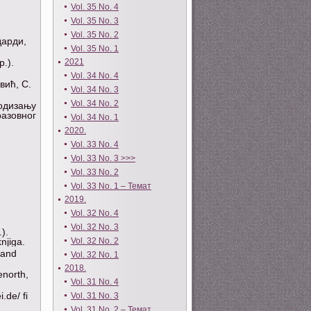
Vol. 35 No. 4
Vol. 35 No. 3
Vol. 35 No. 2
дарди,
Vol. 35 No. 1
2021
.).
Vol. 34 No. 4
вић, С.
Vol. 34 No. 3
Vol. 34 No. 2
подизању
разовног
Vol. 34 No. 1
2020.
Vol. 33 No. 4
Vol. 33 No. 3 >>>
Vol. 33 No. 2
Vol. 33 No. 1 – Темат
2019.
Vol. 32 No. 4
Vol. 32 No. 3
).
njiga.
Vol. 32 No. 2
 and
Vol. 32 No. 1
2018.
enorth,
Vol. 31 No. 4
.de/ fi
Vol. 31 No. 3
Vol. 31 No. 2 – Темат