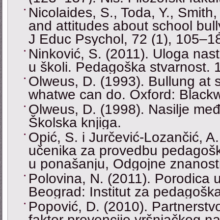
Nicolaides, S., Toda, Y., Smith
and attitudes about school bull
J Educ Psychol, 72 (1), 105–1
Ninković, S. (2011). Uloga nast
u školi. Pedagoška stvarnost. 
Olweus, D. (1993). Bullung at
whatwe can do. Oxford: Blackw
Olweus, D. (1998). Nasilјe međ
Školska knjiga.
Opić, S. i Jurčević-Lozančić, A
učenika za provedbu pedagošk
u ponašanju, Odgojne znanosti
Polovina, N. (2011). Porodica 
Beograd: Institut za pedagoška 
Popović, D. (2010). Partnerstv
faktor prevencije vršnjačkog n