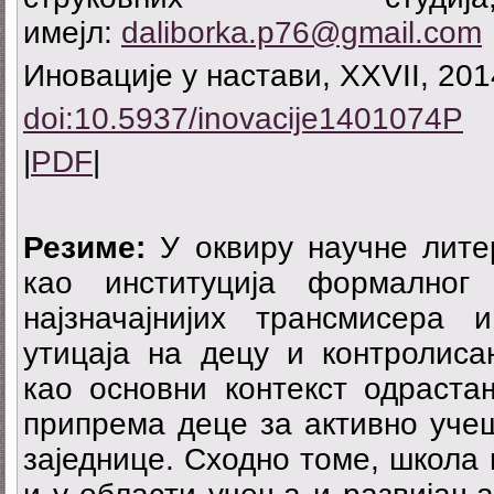
имејл:
daliborka.p76@gmail.com
Иновације у настави, XXVII, 201
doi:10.5937/inovacije1401074P
|
PDF
|
Резиме:
У оквиру научне лите
као институција формалног
најзначајнијих трансмисера
утицаја на децу и контролисан
као основни контекст одраста
припрема деце за активно уче
заједнице. Сходно томе, школа 