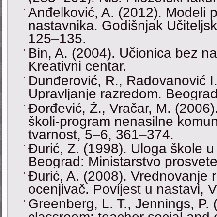
Anđelković, A. (2012). Modeli 
nastavnika. Godišnjak Učiteljsk
125–135.
Bin, A. (2004). Učionica bez na
Kreativni centar.
Dunđerović, R., Radovanović I. 
Upravlјanje razredom. Beograd: 
Đorđević, Ž., Vračar, M. (2006)
školi-program nenasilne komun
tvarnost, 5–6, 361–374.
Đurić, Z. (1998). Uloga škole u 
Beograd: Ministarstvo prosvete
Đurić, A. (2008). Vrednovanje 
ocenjivač. Povijest u nastavi, V
Greenberg, L. T., Jennings, P. 
classroom: teacher social and