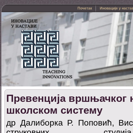
Почетак
Иновације у наста
Превенција вршњачког 
школском систему
др Далиборка Р. Поповић, Вис
струковних студи