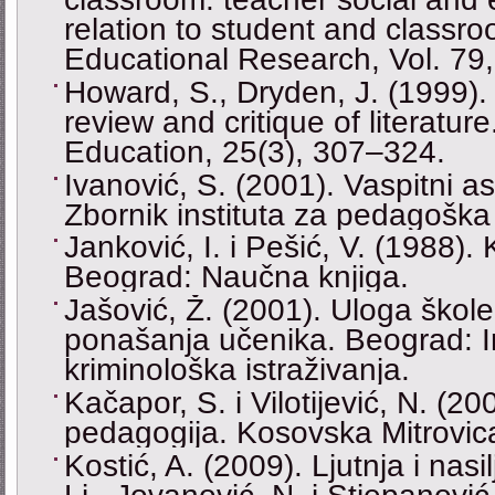
relation to student and class
Educational Research, Vol. 79
Howard, S., Dryden, J. (1999).
review and critique of literatur
Education, 25(3), 307–324.
Ivanović, S. (2001). Vaspitni 
Zbornik instituta za pedagoška 
Janković, I. i Pešić, V. (1988). 
Beograd: Naučna knjiga.
Jašović, Ž. (2001). Uloga škole
ponašanja učenika. Beograd: Ins
kriminološka istraživanja.
Kačapor, S. i Vilotijević, N. (2
pedagogija. Kosovska Mitrovica:
Kostić, A. (2009). Ljutnja i nasil