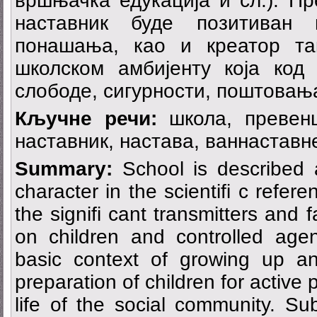
вршњачка едукација и сл.). Пр
наставник буде позитиван 
понашања, као и креатор та
школском амбијенту која код 
слободе, сигурности, поштовањ
Кључне речи:
школа, превенц
наставник, настава, ваннаставн
Summary:
School is described a
character in the scientifi c refer
the signifi cant transmitters and f
on children and controlled agen
basic context of growing up an
preparation of children for active p
life of the social community. S