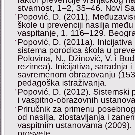
stvarnost, 1–2, 35–46. Novi Sa
Popović, D. (2011). Međuzavisn
škole u prevenciji nasilјa međ
vaspitanje, 1, 116–129. Beogr
Popović, D. (2011а). Inicijativ
sistema porodica škola u preven
Polovina, N., Džinović, V. i Bodr
rezimea). Inicijativa, saradnja i
savremenom obrazovanju (153).
pedagoška istraživanja.
Popović, D. (2012). Sistemski p
i vaspitno-obrazovnih ustanov
Priručnik za primenu posebnog 
od nasilјa, zlostavlјanja i zan
vaspitnim ustanovama (2009). 
prosvete.