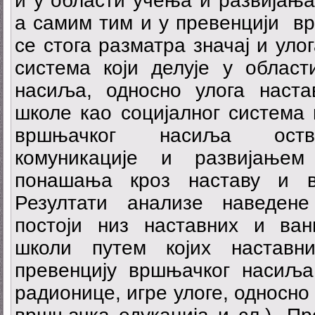
и у области учења и развијања
а самим тим и у превенцији в
се стога разматра значај и уло
система који делује у област
насиља, односно улога наст
школе као социјалног система 
вршњачког насиља оств
комуникације и развијањем
понашања кроз наставу и ва
Резултати анализе наведене
постоји низ наставних и ван
школи путем којих настав
превенцију вршњачког насиља 
радионице, игре улоге, односно 