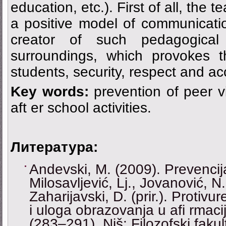
education, etc.). First of all, the
a positive model of communicati
creator of such pedagogical
surroundings, which provokes t
students, security, respect and a
Key words:
prevention of peer vi
aft er school activities.
Литература:
Andevski, M. (2009). Prevencija 
Milosavljević, Lj., Jovanović, N.
Zaharijavski, D. (prir.). Protivu
i uloga obrazovanja u afi rmacij
(283–291). Niš: Filozofski fakul