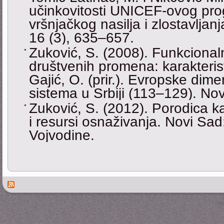
učinkovitosti UNICEF-ovog pro
vršnjačkog nasilja i zlostavljanj
16 (3), 635–657.
Zuković, S. (2008). Funkcional
društvenih promena: karakteristi
Gajić, O. (prir.). Evropske di
sistema u Srbiji (113–129). Novi
Zuković, S. (2012). Porodica k
i resursi osnaživanja. Novi Sa
Vojvodine.
Des