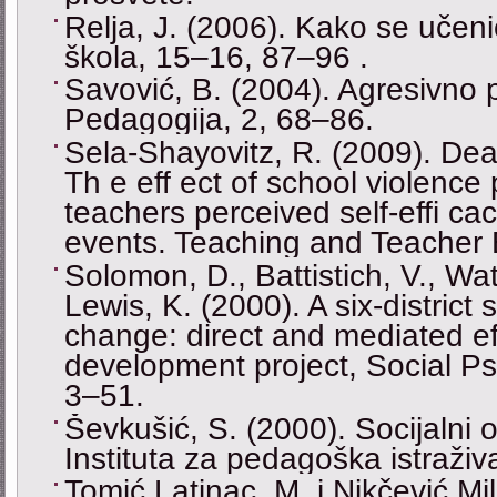
Relja, J. (2006). Kako se učenic
škola, 15–16, 87–96 .
Savović, B. (2004). Agresivno 
Pedagogija, 2, 68–86.
Sela-Shayovitz, R. (2009). Deal
Th e eff ect of school violence 
teachers perceived self-effi cac
events. Teaching and Teacher 
Solomon, D., Battistich, V., Wa
Lewis, K. (2000). A six-district
change: direct and mediated eff
development project, Social Ps
3–51.
Ševkušić, S. (2000). Socijalni o
Instituta za pedagoška istraživ
Tomić Latinac, M. i Nikčević Mi