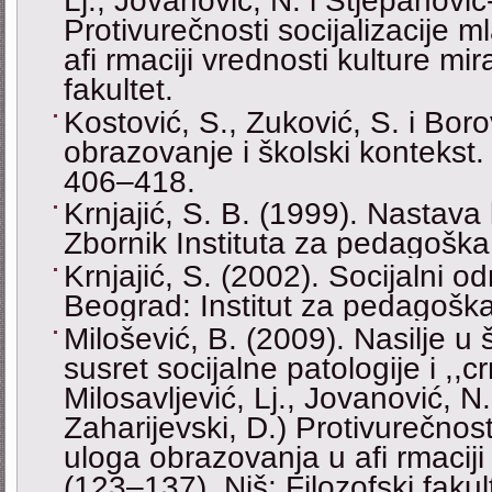
Lj., Jovanović, N. i Stjepanović-
Protivurečnosti socijalizacije 
afi rmaciji vrednosti kulture mi
fakultet.
Kostović, S., Zuković, S. i Boro
obrazovanje i školski kontekst.
406–418.
Krnjajić, S. B. (1999). Nastava
Zbornik Instituta za pedagoška 
Krnjajić, S. (2002). Socijalni o
Beograd: Institut za pedagoška 
Milošević, B. (2009). Nasilјe u š
susret socijalne patologije i ,,
Milosavljević, Lj., Jovanović, N.
Zaharijevski, D.) Protivurečnosti
uloga obrazovanja u afi rmaciji
(123–137). Niš: Filozofski fakul