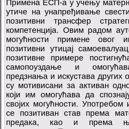
Примена ЕСП-а у учењу матерње
утиче на унапређивање свести
позитивни трансфер страте
компетенција. Овим радом аут
могућности примене овог и
позитивни утицај самоевалуац
позитивне примере постигнућ
самопоуздање и омогућав
предзнања и искустава других о
су мотивисани за активан одн
који им омогућава да спознај
својих могућности. Употребом
се позитиван став према мат
предака, као и према њи