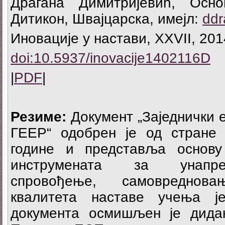
Драгана Димитријевић, Oсно
Дитикон, Швајцарска, имејл:
ddr
Иновације у настави, XXVII, 201
doi:10.5937/inovacije1402116D
|
PDF
|
Резиме:
Документ „Заједнички е
ГЕЕР“ одобрен је од стране 
године и представља основу
инструмената за унапре
спровођење, самовреднов
квалитета наставе учења ј
документа осмишљен је дида