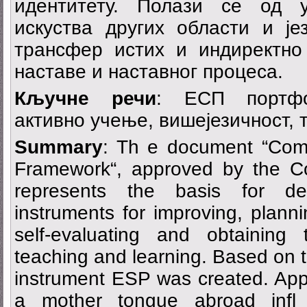
идентитету. Полази се од 
искуства других области и је
трансфер истих и индиректно 
наставе и наставног процеса.
Кључне речи
: ЕСП портфо
активно учење, вишејезичност, 
Summary
: Th e document “Co
Framework“, approved by the Co
represents the basis for dev
instruments for improving, plann
self-evaluating and obtaining
teaching and learning. Based on t
instrument ESP was created. Appl
a mother tongue abroad infl