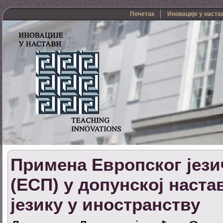
Почетак
Иновације у наста
Примена Европског јези
(ЕСП) у допунској наста
језику у иностранству