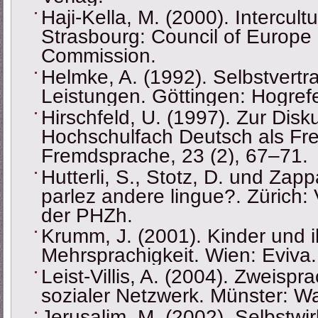
Haji-Kella, М. (2000). Intercultu
Strasbourg: Council of Europ
Commission.
Helmke, A. (1992). Selbstvertr
Leistungen. Göttingen: Hogref
Hirschfeld, U. (1997). Zur Dis
Hochschulfach Deutsch als Fr
Fremdsprache, 23 (2), 67–71.
Hutterli, S., Stotz, D. und Zap
parlez andere lingue?. Zürich:
der PHZh.
Krumm, J. (2001). Kinder und 
Mehrsprachigkeit. Wien: Eviva.
Leist-Villis, A. (2004). Zweispr
sozialer Netzwerk. Münster: 
Jerusalim, M. (2002). Selbstwi