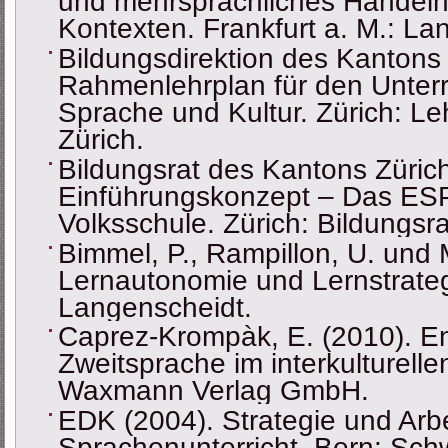
und mehrsprachliches Handeln i
Kontexten. Frankfurt a. M.: La
Bildungsdirektion des Kantons 
Rahmenlehrplan für den Unterri
Sprache und Kultur. Zürich: Le
Zürich.
Bildungsrat des Kantons Zürich
Einführungskonzept – Das ESP
Volksschule. Zürich: Bildungsr
Bimmel, P., Rampillon, U. und 
Lernautonomie und Lernstrateg
Langenscheidt.
Caprez-Krompàk, E. (2010). En
Zweitsprache im interkulturelle
Waxmann Verlag GmbH.
EDK (2004). Strategie und Ar
Sprachenunterricht. Bern: Sch