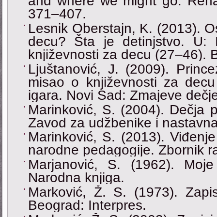
and where we might go. Renai
371–407.
Lesnik Oberstajn, K. (2013). Os
decu? Šta je detinjstvo. U: 
književnosti za decu (27–46). Be
Ljuštanović, J. (2009). Princ
misao o književnosti za decu 
igara. Novi Sad: Zmajeve dečje
Marinković, S. (2004). Dečja 
Zavod za udžbenike i nastavna
Marinković, S. (2013). Viđenje 
narodne pedagogije. Zbornik r
Marjanović, S. (1962). Moje
Narodna knjiga.
Marković, Ž. S. (1973). Zapis
Beograd: Interpres.