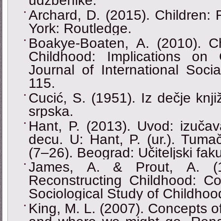
udžbenike.
Archard, D. (2015). Children:
York: Routledge.
Boakye-Boaten, А. (2010). C
Childhood: Implications on
Journal of International Soci
115.
Cucić, S. (1951). Iz dečje knj
srpska.
Hant, P. (2013). Uvod: izučav
decu. U: Hant, P. (ur.). Tuma
(7–26). Beograd: Učiteljski faku
James, А. & Prout, А. (1
Reconstructing Childhood: Co
Sociological Study of Childho
King, M. L. (2007). Concepts 