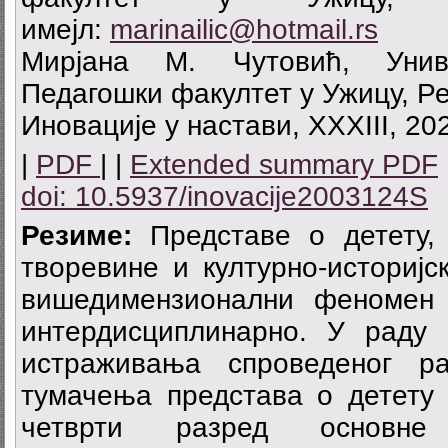
имејл:
marinailic@hotmail.rs
Мирјана М. Чутовић, Униве
Педагошки факултет у Ужицу, Р
Иновације у настави, XXXIII, 20
|
PDF
| |
Extended summary PDF
doi: 10.5937/inovacije2003124S
Резиме:
Представе о детету,
творевине и културно-историјс
вишедимензионални феномен 
интердисциплинарно. У раду 
истраживања спроведеног р
тумачења представа о детету 
четврти разред основ