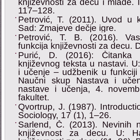
književnosti za decu i mlade. I
117–128.
Petrović, T. (2011). Uvod u 
Sad: Zmajeve dečje igre.
Petrović, T. B. (2016). Vas
funkcija književnosti za decu. 
Purić, D. (2016): Čitanka
književnog teksta u nastavi. U:
i učenje ‒ udžbenik u funkciji
Naučni skup Nastava i učen
nastave i učenja, 4. novemba
fakultet.
Qvortrup, Ј. (1987). Introducti
Sociology, 17 (1), 1–26.
Sarlend, Č. (2013). Nevinih ne
književnost za decu. U: Ha