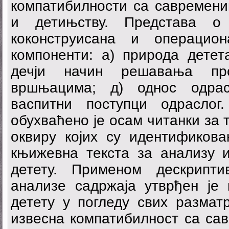
компатибилности са савремени
и детињству. Представа о 
коконструисана и операцио
компоненти: а) природа детета
дечји начин решавања пр
вршњацима; д) однос одрас
васпитни поступци одраслог
обухваћено је осам читанки за 
оквиру којих су идентификова
књижевна текста за анализу 
детету. Применом дескрипт
анализе садржаја утврђен је 
детету у погледу свих размат
извесна компатибилност са са