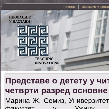
Почетак
Иновације у наста
Представе о детету у чи
четврти разред основне
Маринa Ж. Семиз, Универзитет 
факултет у Ужицу, Р