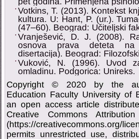
pet godina. Primenjena psiholo
Votkins, T. (2013). Kontekst knj
kultura. U: Hant, P. (ur.). Tum
(47–60). Beograd: Učiteljski fak
Vranješević, D. J. (2008). R
osnova prava deteta na pa
disertacija). Beograd: Filozofski
Vuković, N. (1996). Uvod z
omladinu. Podgorica: Unireks.
Copyright © 2020 by the aut
Education Faculty University of
an open access article distribu
Creative Commons Attributi
(https://creativecommons.org/
permits unrestricted use, distrib