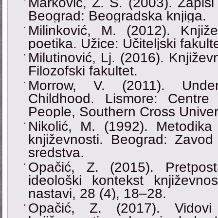
Marković, Ž. S. (2003). Zapisi 
Beograd: Beogradska knjiga.
Milinković, M. (2012). Knji
poetika. Užice: Učiteljski fakulte
Milutinović, Lj. (2016). Knjiže
Filozofski fakultet.
Morrow, V. (2011). Under
Childhood. Lismore: Centre
People, Southern Cross Univers
Nikolić, M. (1992). Metodika
književnosti. Beograd: Zavod
sredstva.
Opačić, Z. (2015). Pretpostav
ideološki kontekst književno
nastavi, 28 (4), 18–28.
Opačić, Z. (2017). Vidovi