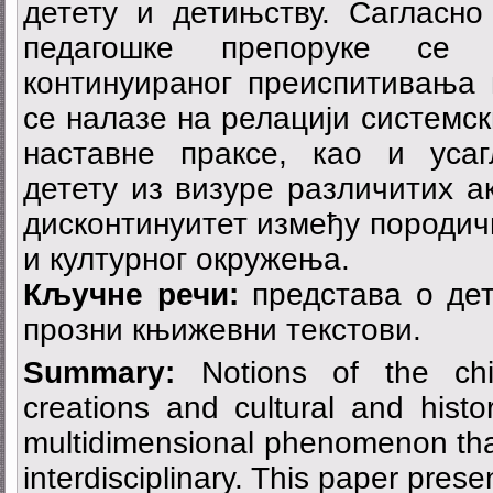
детету и детињству. Сагласно
педагошке препоруке се 
континуираног преиспитивања п
се налазе на релацији системс
наставне праксе, као и уса
детету из визуре различитих а
дисконтинуитет између породичн
и културног окружења.
Кључне речи:
представа о дет
прозни књижевни текстови.
Summary:
Notions of the ch
creations and cultural and histor
multidimensional phenomenon th
interdisciplinary. This paper prese