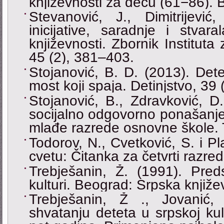
književnosti za decu (61−86). Be
Stevanović, J., Dimitrijević
inicijative, saradnje i stvar
književnosti. Zbornik Instituta
45 (2), 381–403.
Stojanović, B. D. (2013). Det
most koji spaja. Detinjstvo, 39
Stojanović, B., Zdravković, D.
socijalno odgovorno ponašanje
mlađe razrede osnovne škole.
Todorov, N., Cvetković, S. i Pl
cvetu: Čitanka za četvrti razr
Trebješanin, Ž. (1991). Pred
kulturi. Beograd: Srpska knjiž
Trebješanin, Ž ., Jovanić
shvatanju deteta u srpskoj kul