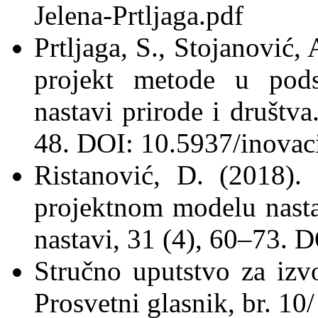
Jelena-Prtljaga.pdf
Prtljaga, S., Stojanović,
projekt metode u podst
nastavi prirode i društva
48. DOI: 10.5937/inova
Ristanović, D. (2018).
projektnom modelu nastav
nastavi, 31 (4), 60‒73.
Stručno uputstvo za izv
Prosvetni glasnik, br. 10