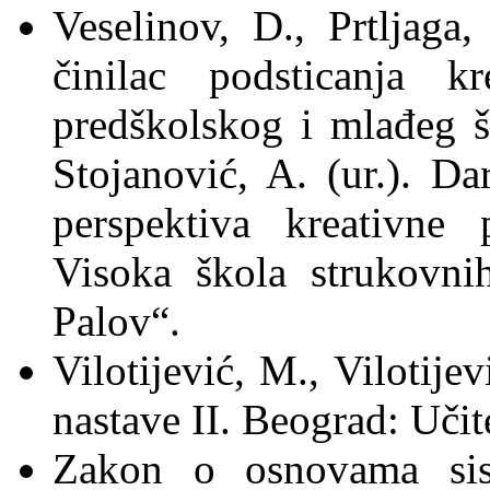
Veselinov, D., Prtljaga
činilac podsticanja k
predškolskog i mlađeg š
Stojanović, A. (ur.). Da
perspektiva kreativne 
Visoka škola strukovnih
Palov“.
Vilotijević, М., Vilotije
nastave II. Beograd: Učite
Zakon o osnovama sist