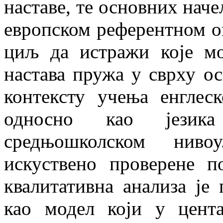
наставе, те основних наче
европском референтном окв
циљ да истражи које мо
настава пружа у сврху о
контексту учења енглеск
односно као језик
средњошколском ниво
искуствено проверене по
квалитативна анализа је 
као модел који у цент