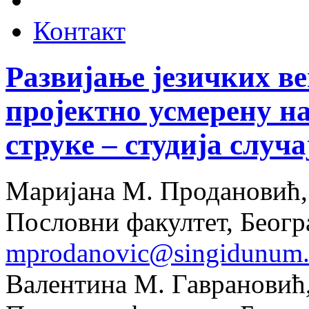
Контакт
Развијање језичких в
пројектно усмерену на
струке – студија случа
Маријана М. Продановић,
Пословни факултет, Београ
mprodanovic@singidunum.a
Валентина М. Гаврановић