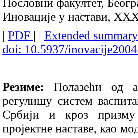
Пословни факултет, Беогр
Иновације у настави, XXXI
|
PDF
| |
Extended summar
doi: 10.5937/inovacije200
Резиме:
Полазећи од ан
регулишу систем васпит
Србији и кроз призму 
пројектне наставе, као мо