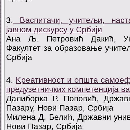
3.
Васпитачи, учитељи, наст
јавном дискурсу у Србији
Ана Љ. Петровић Дакић, Ун
Факултет за образовање учитељ
Србија
4.
Kреативност и општа самоеф
предузетничких компетенција в
Далиборка Р. Поповић, Држав
Пазару, Нови Пазар, Србија
Милена Д. Белић, Државни унив
Нови Пазар, Србија