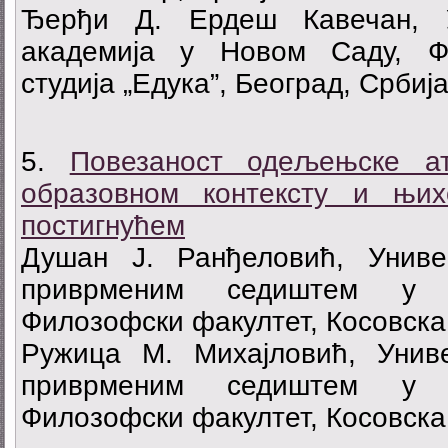
Ђерђи Д. Ердеш Кавечан, У
академија у Новом Саду, Фа
студија „Едука”, Београд, Србиј
5.
Повезаност одељењске а
образовном контексту и њи
постигнућем
Душан Ј. Ранђеловић, Унив
приврменим седиштем у К
Филозофски факултет, Косовска
Ружица M. Михајловић, Унив
приврменим седиштем у К
Филозофски факултет, Косовска