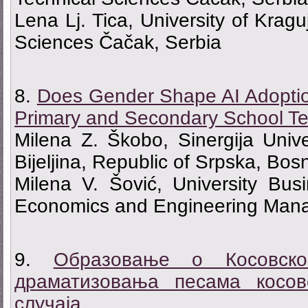
Lena Lj. Tica, University of Kragu
Sciences Čačak, Serbia
8.
Does Gender Shape AI Adoptio
Primary and Secondary School T
Milena Z. Škobo, Sinergija Univer
Bijeljina, Republic of Srpska, Bo
Milena V. Šović, University Bu
Economics and Engineering Mana
9.
Образовање о Косовско
драматизовања песама косов
случаја