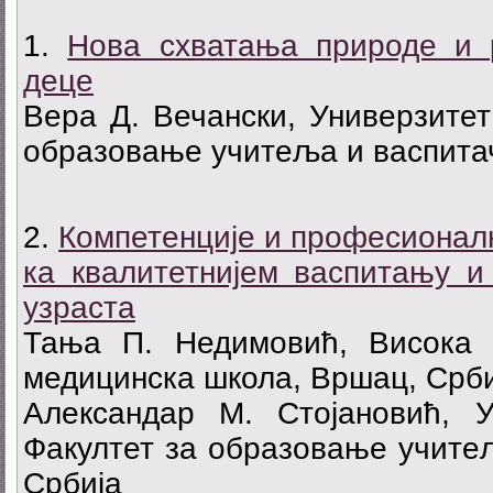
1.
Нова схватања природе и р
деце
Вера Д. Вечански, Универзитет
образовање учитеља и васпитач
2.
Компетенције и професионалн
ка квалитетнијем васпитању и
узраста
Тања П. Недимовић, Висока 
медицинска школа, Вршац, Срби
Александар М. Стојановић, У
Факултет за образовање учитељ
Србија