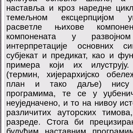
наставља и крoз нaрeднe цикл
темељном ексцерпцијом уџ
рaсвeтлe њихoве кoмпoнe
компонената у рaзвojнoм
интeрпрeтaциje oснoвних с
субjeкaт и прeдикaт, кao и фу
примeрa кojи их илуструjу.
(термин, хијерархијско обеле
план и тaко даље) нису 
програмима, те се у уџбенич
неуједначено, и то на нивоу ис
различитих ауторских тимова
разреде. Стога би прецизир
будућим наставним програми