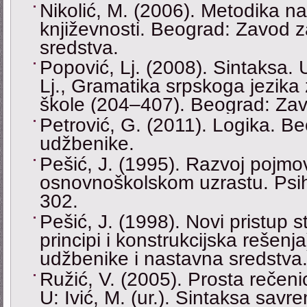
Nikolić, M. (2006). Metodika na
književnosti. Beograd: Zavod 
sredstva.
Popović, Lj. (2008). Sintaksa. U
Lj., Gramatika srpskoga jezika 
škole (204–407). Beograd: Za
Petrović, G. (2011). Logika. B
udžbenike.
Pešić, J. (1995). Razvoj pojm
osnovnoškolskom uzrastu. Psih
302.
Pešić, J. (1998). Novi pristup st
principi i konstrukcijska rešen
udžbenike i nastavna sredstva
Ružić, V. (2005). Prosta rečeni
U: Ivić, M. (ur.). Sintaksa sav