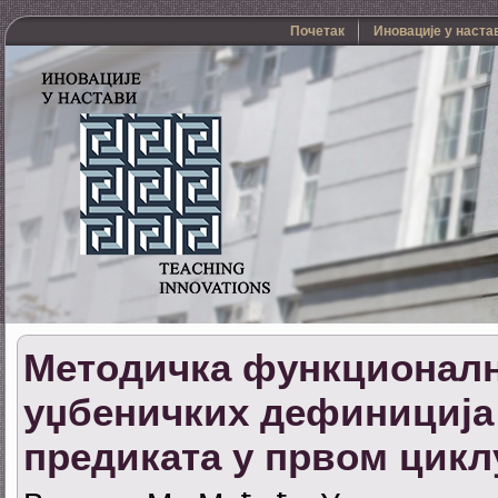
Почетак
Иновације у наста
Методичка функционалн
уџбеничких дефиниција 
предиката у првом цик