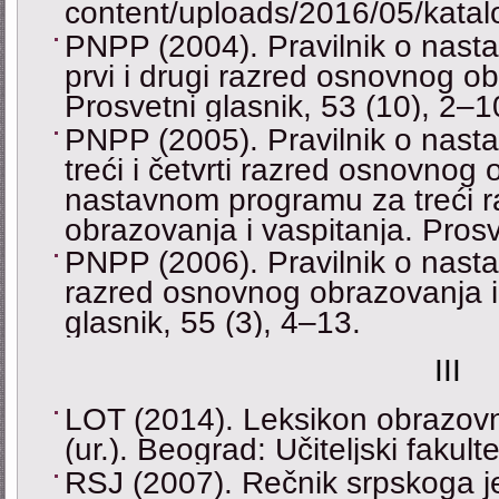
content/uploads/2016/05/katal
PNPP (2004). Pravilnik o nast
prvi i drugi razred osnovnog ob
Prosvetni glasnik, 53 (10), 2–1
PNPP (2005). Pravilnik o nasta
treći i četvrti razred osnovnog 
nastavnom programu za treći 
obrazovanja i vaspitanja. Prosv
PNPP (2006). Pravilnik o nast
razred osnovnog obrazovanja i 
glasnik, 55 (3), 4–13.
III
LOT (2014). Leksikon obrazovni
(ur.). Beograd: Učiteljski fakulte
RSJ (2007). Rečnik srpskoga jez