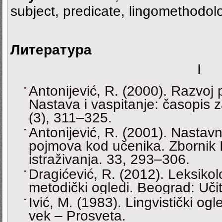
subject, predicate, lingomethodolo
Литература
I
Antonijević, R. (2000). Razvoj
Nastava i vaspitanje: časopis 
(3), 311–325.
Antonijević, R. (2001). Nastavni
pojmova kod učenika. Zbornik 
istraživanja. 33, 293–306.
Dragićević, R. (2012). Leksikolo
metodički ogledi. Beograd: Učite
Ivić, M. (1983). Lingvistički og
vek – Prosveta.