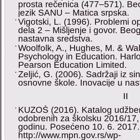
prosta rečenica (477–571). Beog
jezik SANU – Matica srpska.
Vigotski, L. (1996). Problemi o
dela 2 – Mišljenje i govor. Be
nastavna sredstva.
Woolfolk, A., Hughes, M. & Wal
Psychology in Education. Har
Pearson Education Limited.
Zeljić, G. (2006). Sadržaji iz s
osnovne škole. Inovacije u nast
II
KUZOŠ (2016). Katalog udžben
odobrenih za školsku 2016/17,
godinu. Posećeno 10. 6. 2017.
http://www.mpn.gov.rs/wp-