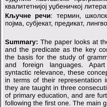
квалитетнијој уџбеничкој литера
Кључнe рeчи
: тeрмин, шкoлс
пojмa, субjeкaт, прeдикaт, линг
Summary:
The paper looks at the
and the predicate as the key co
the basis for the study of gram
and foreign languages. Apart 
syntactic relevance, these conce
in terms of their representation i
they are taught in three consecuti
of primary education, and are fur
following the first one. The main g