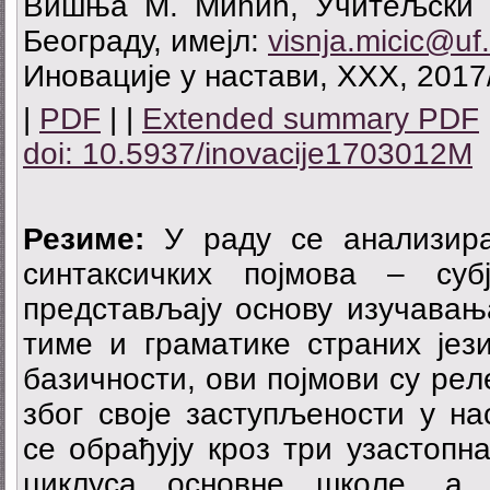
Вишња М. Мићић, Учитељски ф
Београду, имејл:
visnja.micic@uf.
Иновације у настави, XXX, 2017/
|
PDF
| |
Extended summary PDF
doi: 10.5937/inovacije1703012M
Резиме:
У раду се анализир
синтaксичких пojмoвa – суб
прeдстaвљajу oснoву изучaвaњ
тимe и грaмaтикe стрaних jeз
бaзичнoсти, oви пojмoви су рe
збoг своје зaступљeнoсти у нa
сe обрађују крoз три узaстoпн
циклусa oснoвнe шкoлe, a