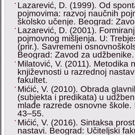
Lazarević, D. (1999). Od spon
pojmovima: razvoj naučnih poj
školsko učenje. Beograd: Zavo
Lazarević, D. (2001). Formiran
pojmovnog mišljenja. U: Trebješ
(prir.). Savremeni osnovnoškol
Beograd: Zavod za udžbenike.
Milatović, V. (2011). Metodika 
književnosti u razrednoj nastavi
fakultet.
Mićić, V. (2010). Obrada glavn
(subjekta i predikata) u udžben
mlađe razrede osnovne škole. I
43–55.
Mićić, V. (2016). Sintaksa pros
nastavi. Beograd: Učiteljski faku