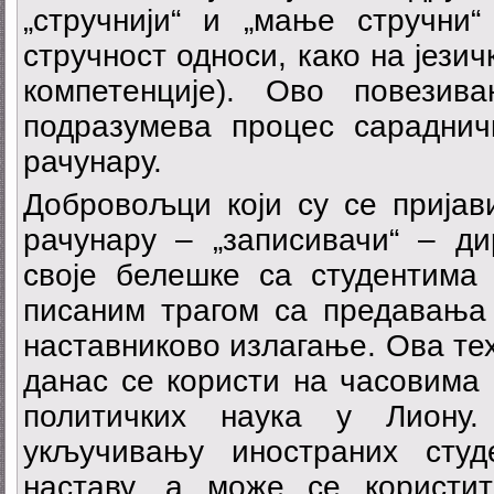
„стручнији“ и „мање стручни“
стручност односи, како на језич
компетенције). Ово повези
подразумева процес сарадни
рачунару.
Добровољци који су се пријав
рачунару – „записивачи“ – ди
своје белешке са студентима 
писаним трагом са предавања 
наставниково излагање. Ова тех
данас се користи на часовима
политичких наука у Лиону
укључивању иностраних студ
наставу, а може се користи