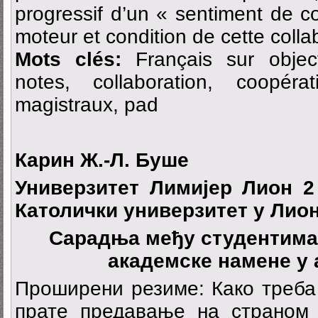
progressif d’un « sentiment de 
moteur et condition de cette colla
Mots clés:
Français sur objecti
notes, collaboration, coopéra
magistraux, pad
Карин Ж.-Л. Буше
Универзитет Лимијер Лион 2
Католички универзитет у Лио
Сарадња међу студентима:
академске намене у
Проширени резиме: Како треба
прате предавање на страном ј