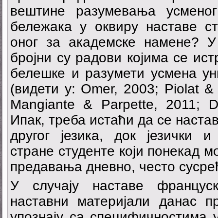
вештине разумевања усмено
бележака у оквиру наставе ст
оног за академске намене? У 
бројни су радови којима се ист
белешке и разумети усмена ун
(видети у: Omer, 2003; Piolat &
Mangiante & Parpette, 2011; D
Ипак, треба истаћи да се наста
другог језика, док језички и
стране студенте који понекад м
предавања дневно, често сусре
У случају наставе француск
наставни материјали данас п
упознају са специфичностима у