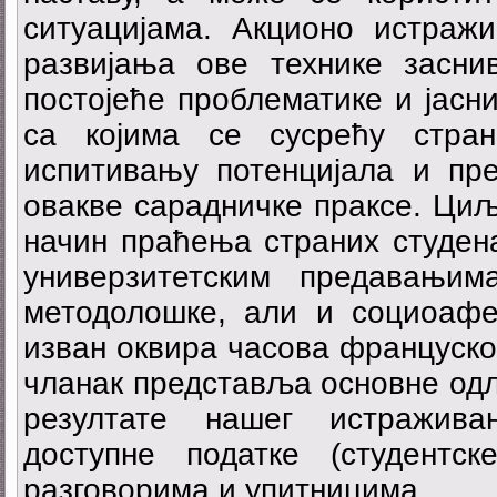
ситуацијама. Акционо истраж
развијања ове технике засн
постојеће проблематике и јасн
са којима се сусрећу стра
испитивању потенцијала и пр
овакве сарадничке праксе. Циљ
начин праћења страних студен
универзитетским предавањим
методолошке, али и социоафе
изван оквира часова француског
чланак представља основне одл
резултате нашег истражива
доступне податке (студентс
разговорима и упитницима.