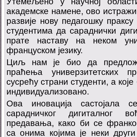
Утемељено у научној област
академске намене, ово истражи
развије нову педагошку праксу
студентима да сараднички диг
прате наставу на неком уни
француском језику.
Циљ нам је био да предло
праћења универзитетских п
сусрећу страни студенти, а које
индивидуализовано.
Ова иновација састојала с
сарадничког дигиталног в
предавања, како би се франко
са онима којима је неки други