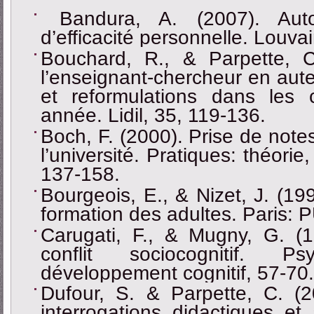
Bandura, A. (2007). Auto-e
d’efficacité personnelle. Louv
Bouchard, R., & Parpette, C.
l’enseignant-chercheur en aute
et reformulations dans les
année. Lidil, 35, 119-136.
Boch, F. (2000). Prise de notes
l’université. Pratiques: théori
137-158.
Bourgeois, E., & Nizet, J. (19
formation des adultes. Paris: 
Carugati, F., & Mugny, G. (1
conflit sociocognitif. P
développement cognitif, 57-70.
Dufour, S. & Parpette, C. (2
interrogations didactiques et