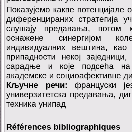
Показујемо какве потенцијале о
диференцираних стратегија уч
слушају предавања, потом 
оснажене синергијом кол
индивидуалних вештина, као
припадности некој заједници,
сарадње и које подсећа на 
академске и социоафективне ди
Кључне речи:
француски јез
универзитетска предавања, ди
техника унипад
Références bibliographiques