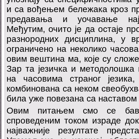
и са вођењем бележака кроз 
предавања и уочавање најв
Међутим, очито је да остаје пр
разнородних дисциплина, у вр
ограничено на неколико часова
овим вештина ма, које су сложе
Зар та језичка и методолошка 
на часовима страног језика
комбинована са неком свеобухва
била уже повезана са наставом
Овим питањем смо се бав
спроведеним током израде докт
најважније резултате предс