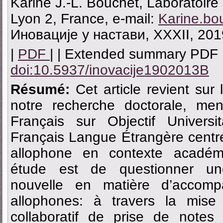
Karine Ј.-L. Bouchet, Laboratoire
Lyon 2, France, e-mail:
Karine.bo
Иновације у настави, XXXII, 201
|
PDF
| | Extended summary PDF 
doi:10.5937/inovacije1902013B
Résumé:
Cet article revient sur 
notre recherche doctorale, m
Français sur Objectif Univer
Français Langue Étrangère centré
allophone en contexte académi
étude est de questionner un
nouvelle en matière d’accomp
allophones: à travers la mise 
collaboratif de prise de note