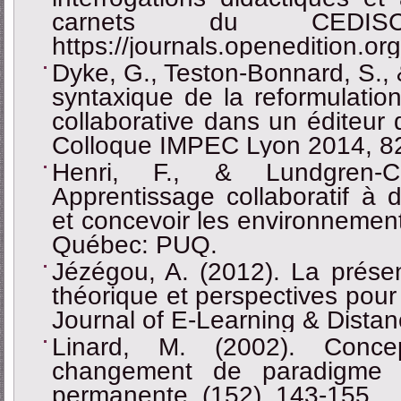
carnets du CEDIS
https://journals.openedition.org
Dyke, G., Teston-Bonnard, S., 
syntaxique de la reformulation
collaborative dans un éditeur 
Colloque IMPEC Lyon 2014, 8
Henri, F., & Lundgren-Ca
Apprentissage collaboratif à 
et concevoir les environnement
Québec: PUQ.
Jézégou, A. (2012). La prése
théorique et perspectives pour 
Journal of E-Learning & Distan
Linard, M. (2002). Concep
changement de paradigme e
permanente, (152), 143-155.