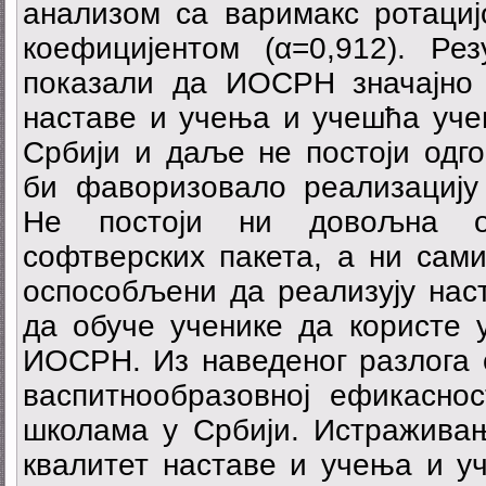
анализом са варимакс ротаци
коефицијентом (α=0,912). Ре
показали да ИОСРН значајно
наставе и учења и учешћа учен
Србији и даље не постоји одго
би фаворизовало реализациј
Не постоји ни довољна о
софтверских пакета, а ни сам
оспособљени да реализују на
да обуче ученике да користе 
ИОСРН. Из наведеног разлога 
васпитнообразовној ефикасн
школама у Србији. Истраживањ
квалитет наставе и учења и у