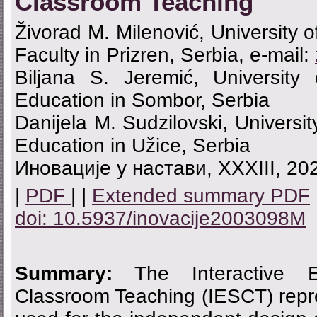
Classroom Teaching
Živorad M. Milenović, University o
Faculty in Prizren, Serbia, e-mail:
Biljana S. Jeremić, University
Education in Sombor, Serbia
Danijela M. Sudzilovski, Universit
Education in Užice, Serbia
Иновације у настави, XXXIII, 20
|
PDF
| |
Extended summary PDF
doi: 10.5937/inovacije2003098M
Summary:
The Interactive Ed
Classroom Teaching (IESCT) rep