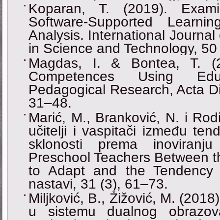
Koparan, T. (2019). Exam
Software-Supported Learni
Analysis. International Journa
in Science and Technology, 50
Magdas, I. & Bontea, T. (2
Competences Using Educ
Pedagogical Research, Acta Di
31–48.
Marić, M., Branković, N. i Rod
učitelji i vaspitači između ten
sklonosti prema inoviranj
Preschool Teachers Between 
to Adapt and the Tendency t
nastavi, 31 (3), 61–73.
Miljković, B., Žižović, M. (201
u sistemu dualnog obrazo