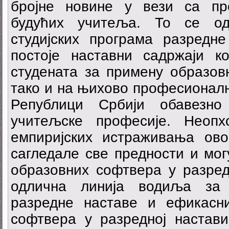
бројне новине у вези са пр
будућих учитеља. То се од
студијских програма разредне
постоје наставни садржаји к
студената за примену образов
тако и на њихово професионалн
Републици Србији обавезн
учитељске професије. Неоп
емпиријских истраживања ов
сагледале све предности и мо
образовних софтвера у разред
одлична линија водиља за 
разредне наставе и ефикасн
софтвера у разредној настави.