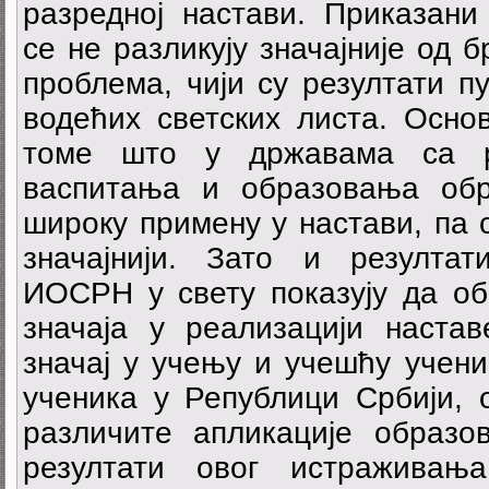
разредној настави. Приказани
се не разликују значајније од 
проблема, чији су резултати п
водећих светских листа. Осно
томе што у државама са ра
васпитања и образовања обр
широку примену у настави, па 
значајнији. Зато и резулта
ИОСРН у свету показују да об
значаја у реализацији настав
значај у учењу и учешћу ученик
ученика у Републици Србији, 
различите апликације образо
резултати овог истраживањ