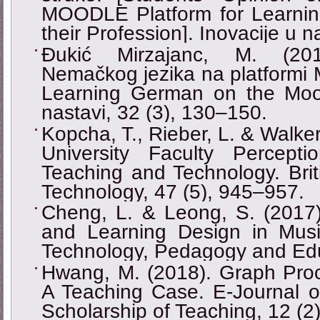
MOODLE Platform for Learnin
their Profession]. Inovacije u n
Đukić Mirzajanc, M. (201
Nemačkog jezika na platformi M
Learning German on the Moodl
nastavi, 32 (3), 130–150.
Kopcha, T., Rieber, L. & Walke
University Faculty Percept
Teaching and Technology. Brit
Technology, 47 (5), 945–957.
Cheng, L. & Leong, S. (2017)
and Learning Design in Mus
Technology, Pedagogy and Edu
Hwang, M. (2018). Graph Pr
A Teaching Case. E-Journal o
Scholarship of Teaching, 12 (2