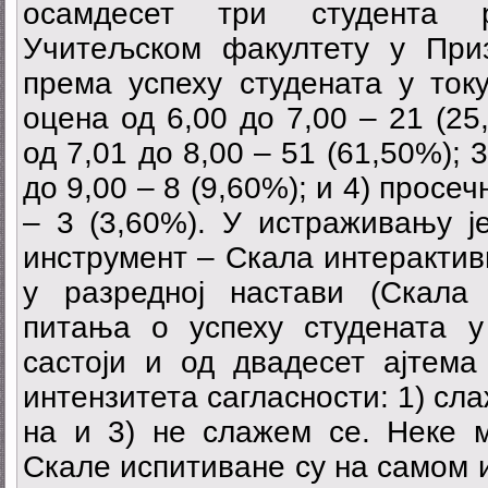
осамдесет три студента 
Учитељском факултету у Приз
према успеху студената у току
оцена од 6,00 до 7,00 – 21 (25
од 7,01 до 8,00 – 51 (61,50%); 
до 9,00 – 8 (9,60%); и 4) просе
– 3 (3,60%). У истраживању ј
инструмент – Скала интерактив
у разредној настави (Скал
питања о успеху студената у 
састоји и од двадесет ајтема
интензитета сагласности: 1) сла
на и 3) не слажем се. Неке м
Скале испитиване су на самом