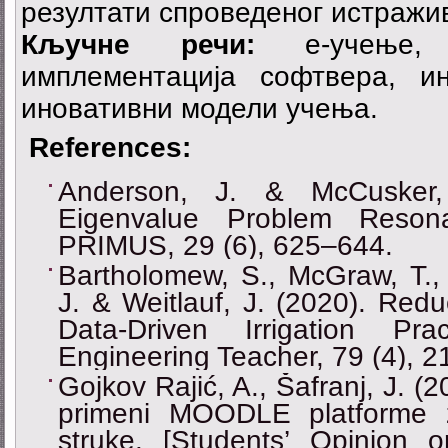
резултати спроведеног истражи
Кључне речи:
e-учење, 
имплементација софтвера, и
иновативни модели учења.
References:
Anderson, J. & McCusker
Eigenvalue Problem Reson
PRIMUS, 29 (6), 625–644.
Bartholomew, S., McGraw, T., 
J. & Weitlauf, J. (2020). Red
Data-Driven Irrigation Pr
Engineering Teacher, 79 (4), 2
Gojkov Rajić, A., Šafranj, J. (
primeni MOODLE platforme z
struke. [Students’ Opinion o