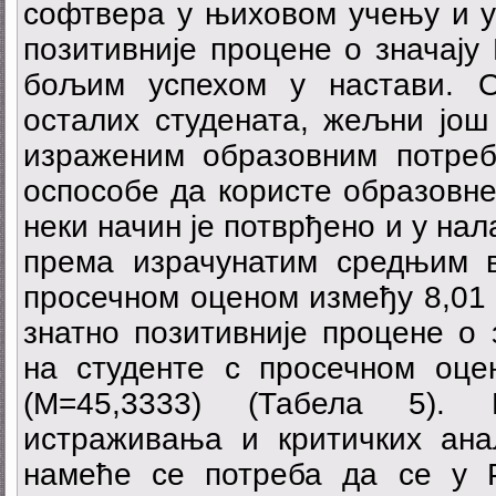
софтвера у њиховом учењу и у
позитивније процене о значају
бољим успехом у настави. О
осталих студената, жељни још 
израженим образовним потре
оспособе да користе образовне
неки начин је потврђено и у на
према израчунатим средњим в
просечном оценом између 8,01 
знатно позитивније процене о
на студенте с просечном оце
(М=45,3333) (Табела 5). 
истраживања и критичких ана
намеће се потреба да се у 