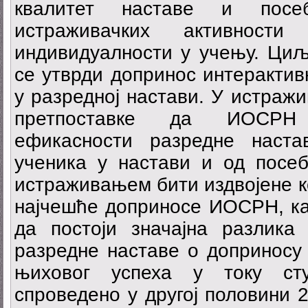
квалитет наставе и посеб
истраживачких активност
индивидуалности у учењу. Циљ
се утврди допринос интерактив
у разредној настави. У истраж
претпоставке да ИОСРН 
ефикасности разредне наст
ученика у настави и од посеб
истраживањем бити издвојене ко
најчешће доприносе ИОСРН, ка
да постоји значајна разлика
разредне наставе о доприносу
њиховог успеха у току сту
спроведено у другој половини 2