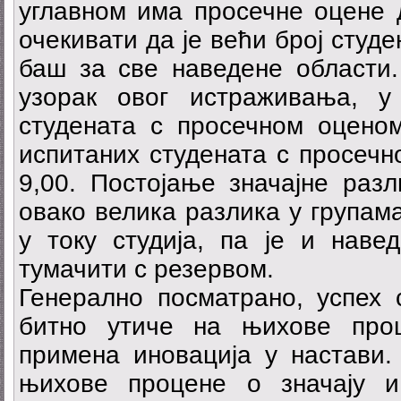
углавном има просечне оцене д
очекивати да је већи број студ
баш за све наведене области. 
узорак овог истраживања, у
студената с просечном оцено
испитаних студената с просечн
9,00. Постојање значајне разл
овако велика разлика у групам
у току студија, па је и наве
тумачити с резервом.
Генерално посматрано, успех с
битно утиче на њихове проц
примена иновација у настави. 
њихове процене о значају и