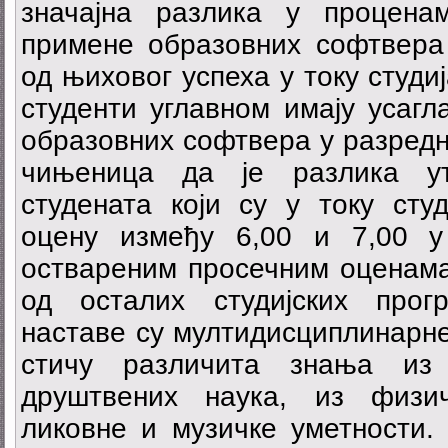
значајна разлика у процена
примене образовних софтвера 
од њиховог успеха у току студи
студенти углавном имају усагл
образовних софтвера у разредно
чињеница да је разлика ут
студената који су у току сту
оцену између 6,00 и 7,00 у
оствареним просечним оценама 
од осталих студијских прог
наставе су мултидисциплинарне
стичу различита знања из
друштвених наука, из физич
ликовне и музичке уметности. 