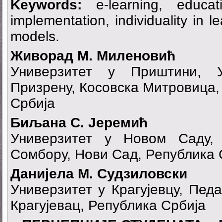
Keywords:
e-learning, educati
implementation, individuality in l
models.
Живорад М. Миленовић
Универзитет у Приштини, 
Призрену, Косовска Митровица,
Србија
Биљана С. Јеремић
Универзитет у Новом Саду,
Сомбору, Нови Сад, Република 
Данијела М. Судзиловски
Универзитет у Крагујевцу, Пед
Крагујевац, Република Србија