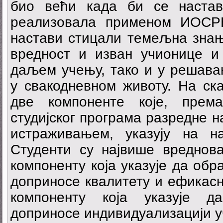
био већи када би се наста
реализовала применом ИОСРН
настави стицали темељна знањ
вредност и изван учионице и
даљем учењу, тако и у решава
у свакодневном животу. На ск
две компоненте које, прем
студијског програма разредне 
истраживањем, указују на н
Студенти су највише вреднова
компоненту која указује да об
доприносе квалитету и ефикасн
компоненту која указује д
доприносе индивидуализацији у