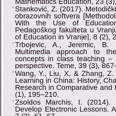
Mathematics Education, 23 (3)
Stanković, Z. (2017). Metodič
obrazovnih softvera [Methodol
With the Use of Education
Pedagoškog fakulteta u Vranju
of Education in Vranje], 8 (2),
Trbojevic, A., Jeremic, B.
Multimedia approach to th
concepts in class teaching – 
perspective. Teme, 39 (3), 867
Wang, Y., Liu, X. & Zhang, Z.
Learning in China: History, Ch
Research in Comparative and I
(1), 195–210.
Zsoldos Marchis, I. (2014).
Develop Electronic Lessons. A