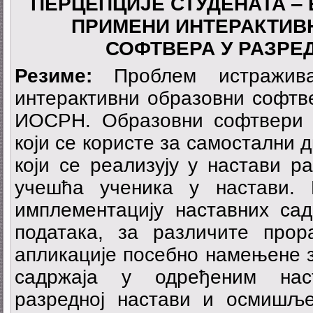
ПЕРЦЕПЦИЈЕ СТУДЕНАТА ‒
ПРИМЕНИ ИНТЕРАКТИВ
СОФТВЕРА У РАЗРЕ
Резиме:
Проблем истражив
интерактивни образовни софтве
ИОСРН. Образовни софтвери 
који се користе за самостални 
који се реализују у настави р
учешћа ученика у настави. 
имплементацију наставних са
података, за различите прор
апликације посебно намењене з
садржаја у одређеним нас
разредној настави и осмишљ