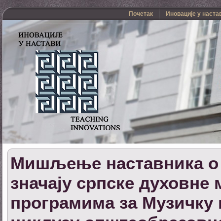
Почетак
Иновације у наста
Мишљење наставника о 
значају српске духовне 
програмима за Музичку 