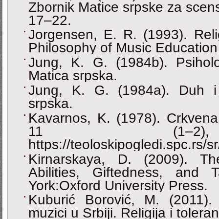
Zbornik Matice srpske za scens
17‒22.
Jorgensen, E. R. (1993). Reli
Philosophy of Music Education
Jung, K. G. (1984b). Psihol
Matica srpska.
Jung, K. G. (1984a). Duh i
srpska.
Kavarnos, K. (1978). Crkvena 
11 (1–2)
https://teoloskipogledi.spc.rs/
Kirnarskaya, D. (2009). T
Abilities, Giftedness, and
York:Oxford University Press.
Kuburić Borović, M. (2011)
muzici u Srbiji. Religija i toler