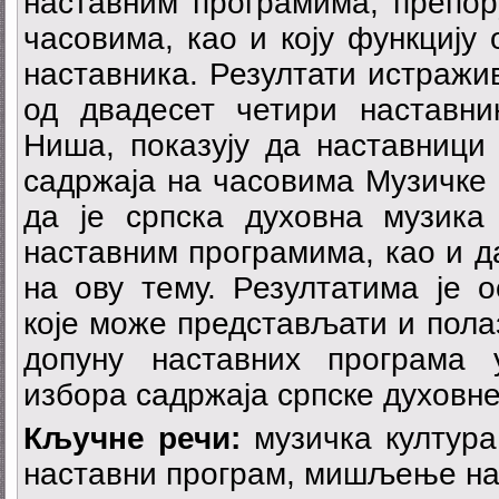
наставним програмима, препор
часовима, као и коју функцију 
наставника. Резултати истражи
од двадесет четири наставни
Ниша, показују да наставници 
садржаја на часовима Музичке
да је српска духовна музик
наставним програмима, као и д
на ову тему. Резултатима је 
које може представљати и пола
допуну наставних програма 
избора садржаја српске духовне
Кључне речи:
музичка култура
наставни програм, мишљење на