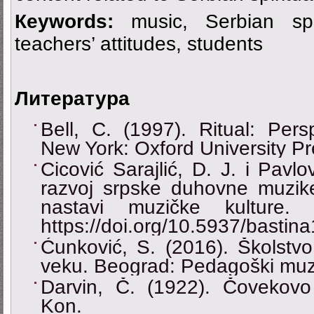
Кeywords:
music, Serbian spir
teachers’ attitudes, students
Литература
Bell, C. (1997). Ritual: Per
New York: Oxford University Pr
Cicović Sarajlić, D. J. i Pavlov
razvoj srpske duhovne muzike
nastavi muzičke kulture.
https://doi.org/10.5937/basti
Ćunković, S. (2016). Školstvo
veku. Beograd: Pedagoški muz
Darvin, Č. (1922). Čovekov
Kon.