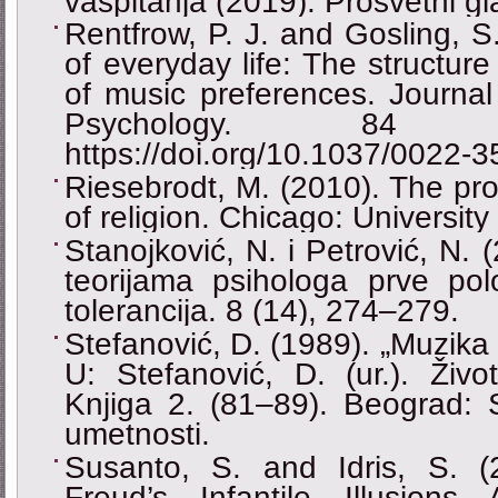
vaspitanja (2019). Prosvetni gla
Rentfrow, P. J. and Gosling, S
of everyday life: The structure
of music preferences. Journal
Psychology. 84 (
https://doi.org/10.1037/0022-
Riesebrodt, М. (2010). The pro
of religion. Chicago: Universit
Stanojković, N. i Petrović, N. 
teorijama psihologa prve pol
tolerancija. 8 (14), 274–279.
Stefanović, D. (1989). „Muzika
U: Stefanović, D. (ur.). Živo
Knjiga 2. (81‒89). Beograd: 
umetnosti.
Susanto, S. and Idris, S. (
Freud’s Infantile Illusions