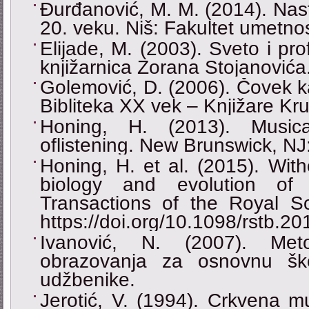
Đurđanović, M. M. (2014). Nast
20. veku. Niš: Fakultet umetnos
Elijade, M. (2003). Sveto i pr
knjižarnica Zorana Stojanovića
Golemović, D. (2006). Čovek k
Bibliteka XX vek ‒ Knjižare Kru
Honing, H. (2013). Musica
oflistening. New Brunswick, NJ
Honing, H. et al. (2015). With
biology and evolution of m
Transactions of the Royal S
https://doi.org/10.1098/rstb.2
Ivanović, N. (2007). Met
obrazovanja za osnovnu šk
udžbenike.
Jerotić, V. (1994). Crkvena mu