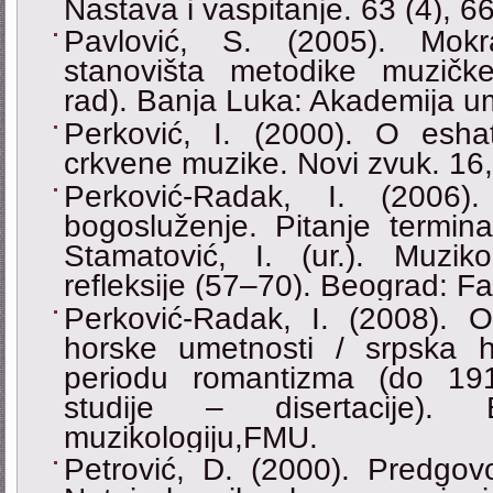
Nastava i vaspitanje. 63 (4), 
Pavlović, S. (2005). Mok
stanovišta metodike muzičke
rad). Banja Luka: Akademija um
Perković, I. (2000). O esh
crkvene muzike. Novi zvuk. 16
Perković-Radak, I. (2006)
bogosluženje. Pitanje termina
Stamatović, I. (ur.). Muzik
refleksije (57–70). Beograd: F
Perković-Radak, I. (2008).
horske umetnosti / srpska 
periodu romantizma (do 191
studije – disertacije).
muzikologiju,FMU.
Petrović, D. (2000). Predgovor