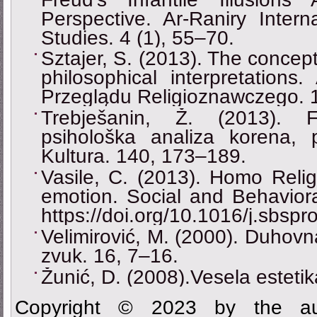
Perspective. Ar-Raniry Intern
Studies. 4 (1), 55–70.
Sztajer, S. (2013). The concept
philosophical interpretations
Przeglądu Religioznawczego. 
Trebješanin, Ž. (2013). F
psihološka analiza korena, pr
Kultura. 140, 173–189.
Vasile, C. (2013). Homo Religi
emotion. Social and Behavior
https://doi.org/10.1016/j.sbsp
Velimirović, M. (2000). Duhov
zvuk. 16, 7–16.
Žunić, D. (2008).Vesela estetik
Copyright © 2023 by the aut