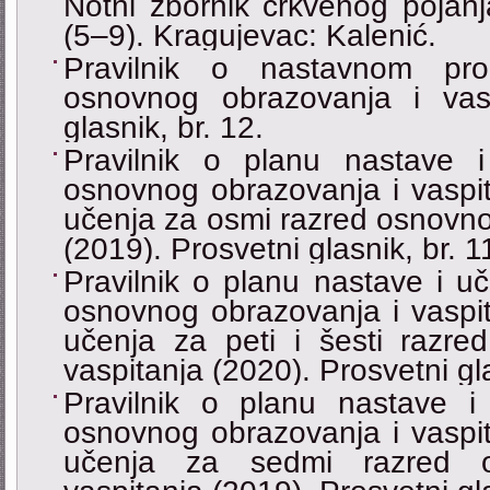
Notni zbornik crkvenog pojan
(5‒9). Kragujevac: Kalenić.
Pravilnik o nastavnom pr
osnovnog obrazovanja i vasp
glasnik, br. 12.
Pravilnik o planu nastave 
osnovnog obrazovanja i vaspit
učenja za osmi razred osnovno
(2019). Prosvetni glasnik, br. 1
Pravilnik o planu nastave i uč
osnovnog obrazovanja i vaspit
učenja za peti i šesti razre
vaspitanja (2020). Prosvetni gla
Pravilnik o planu nastave 
osnovnog obrazovanja i vaspit
učenja za sedmi razred o