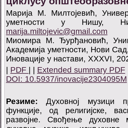
циклусу општеобразовн
Марија М. Милтојевић, Универ
уметности у Нишу, Ни
marija.miltojevic@gmail.com
Миомира М. Ђурђановић, Уни
Академија уметности, Нови Сад
Иновације у настави, XXXVI, 202
|
PDF
| |
Extended summary PDF
DOI: 10.5937/inovacije2304095M
Резиме:
Духовној музици пр
функције, од религијске, в
развојне. Свођење духовне 