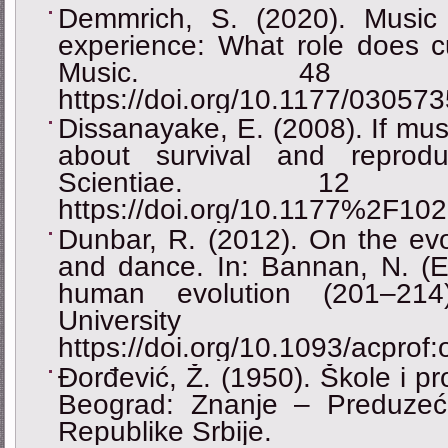
Demmrich, S. (2020). Music a
experience: What role does cu
Music. 48 (
https://doi.org/10.1177/0305
Dissanayake, E. (2008). If musi
about survival and reprod
Scientiae. 12 
https://doi.org/10.1177%2F1
Dunbar, R. (2012). On the evo
and dance. In: Bannan, N. (E
human evolution (201–214
Universit
https://doi.org/10.1093/acpro
Đorđević, Ž. (1950). Škole i p
Beograd: Znanje ‒ Preduze
Republike Srbije.