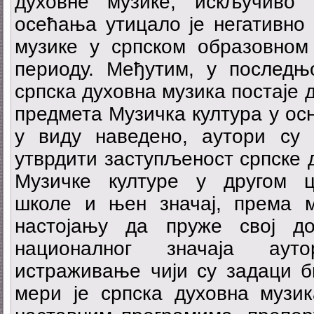
духовне музике, искључиво 
осећања утицало је негативно
музике у српском образовном
периоду. Међутим, у последњ
српска духовна музика постаје 
предмета Музичка култура у ос
у виду наведенo, аутори су
утврдити заступљеност српске 
Музичке културе у другом ц
школе и њен значај, према 
настојању да пруже свој д
националног значаја аут
истраживање чији су задаци би
мери је српска духовна музик