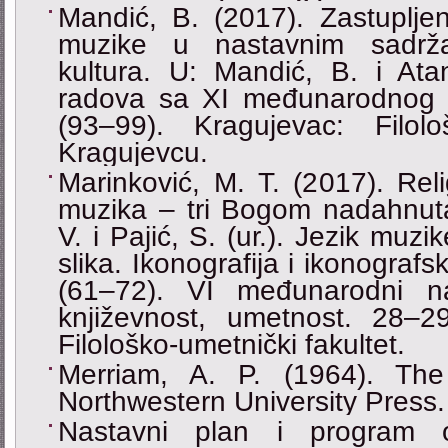
Mandić, B. (2017). Zastuplje
muzike u nastavnim sadrž
kultura. U: Mandić, B. i Atana
radova sa XI međunarodnog n
(93‒99). Kragujevac: Filolo
Kragujevcu.
Marinković, M. T. (2017). Rel
muzika – tri Bogom nadahnuta
V. i Pajić, S. (ur.). Jezik muzi
slika. Ikonografija i ikonografs
(61‒72). VI međunarodni na
književnost, umetnost. 28‒2
Filološko-umetnički fakultet.
Merriam, A. P. (1964). The
Northwestern University Press.
Nastavni plan i program 