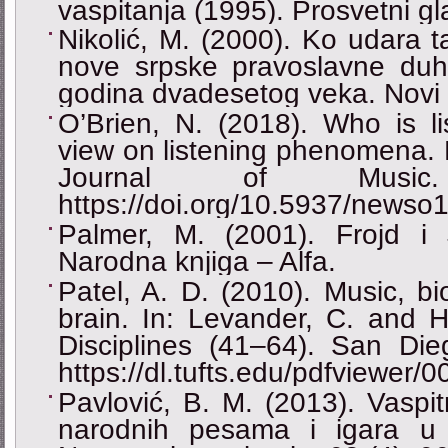
vaspitanja (1995). Prosvetni gla
Nikolić, M. (2000). Ko udara t
nove srpske pravoslavne du
godina dvadesetog veka. Novi 
O’Brien, N. (2018). Who is li
view on listening phenomena. 
Journal of Music
https://doi.org/10.5937/news
Palmer, M. (2001). Frojd i J
Narodna knjiga – Alfa.
Patel, A. D. (2010). Music, bi
brain. In: Levander, C. and H
Disciplines (41‒64). San Die
https://dl.tufts.edu/pdfviewer
Pavlović, B. M. (2013). Vaspit
narodnih pesama i igara u 