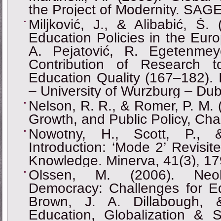
the Project of Modernity. SAGE
Miljković, J., & Alibabić, Š. 
Education Policies in the Eur
A. Pejatović, R. Egetenme
Contribution of Research 
Education Quality (167–182). 
‒ University of Wurzburg ‒ Dubl
Nelson, R. R., & Romer, P. M.
Growth, and Public Policy, Cha
Nowotny, H., Scott, P., 
Introduction: ‘Mode 2’ Revisi
Knowledge. Minerva, 41(3), 1
Olssen, M. (2006). Neolib
Democracy: Challenges for Ed
Brown, J. A. Dillabough, 
Education, Globalization & 