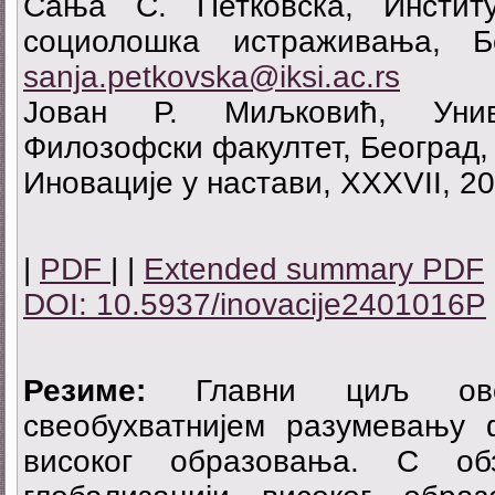
Сања С. Петковска, Инстит
социолошка истраживања, Бе
sanja.petkovska@iksi.ac.rs
Јован Р. Миљковић, Унив
Филозофски факултет, Београд,
Иновације у настави, XXXVII, 20
|
PDF
| |
Extended summary PDF
DOI: 10.5937/inovacije2401016P
Резиме:
Главни циљ ово
свеобухватнијем разумевању 
високог образовања. С о