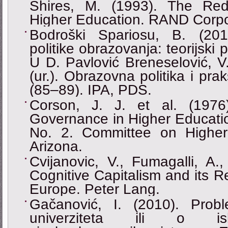
Shires, M. (1993). The Re
Higher Education. RAND Corpo
Bodroški Spariosu, B. (2019
politike obrazovanja: teorijski 
U D. Pavlović Breneselović, V.
(ur.). Obrazovna politika i pra
(85–89). IPA, PDS.
Corson, J. J. et al. (1976
Governance in Higher Educatio
No. 2. Committee on Higher 
Arizona.
Cvijanovic, V., Fumagalli, A.
Cognitive Capitalism and its R
Europe. Peter Lang.
Gačanović, I. (2010). Probl
univerziteta ili o isk