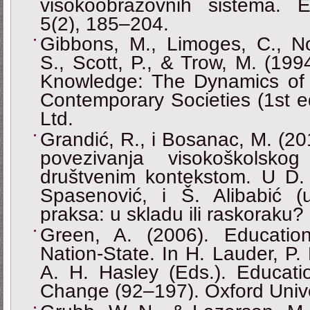
visokoobrazovnih sistema. Et
5(2), 185–204.
Gibbons, M., Limoges, C., N
S., Scott, P., & Trow, M. (19
Knowledge: The Dynamics of
Contemporary Societies (1st e
Ltd.
Grandić, R., i Bosanac, M. (20
povezivanja visokoškolsko
društvenim kontekstom. U D. 
Spasenović, i Š. Alibabić (u
praksa: u skladu ili raskoraku?
Green, A. (2006). Education
Nation-State. In H. Lauder, P.
A. H. Hasley (Eds.). Educatio
Change (92–197). Oxford Unive