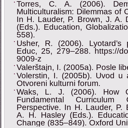
Torres, C. A. (2006). Dem
Multiculturalism: Dilemmas of C
In H. Lauder, P. Brown, J. A. 
(Eds.). Education, Globalizat
558).
Usher, R. (2006). Lyotard’s 
Educ, 25, 279–288. https://do
9009-z
Valerštajn, I. (2005a). Posle li
Volerstin, I. (2005b). Uvod u 
Otvoreni kulturni forum.
Waks, L. J. (2006). How G
Fundamental Curriculum
Perspective. In H. Lauder, P. 
A. H. Hasley (Eds.). Educatio
Change (835‒849). Oxford Univ