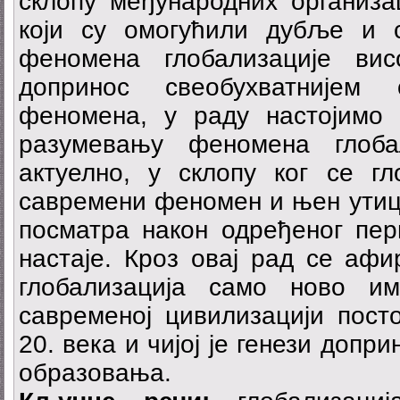
склопу међународних организац
који су омогућили дубље и 
феномена глобализације вис
допринос свеобухватнијем 
феномена, у раду настојимо
разумевању феномена глоба
актуелно, у склопу ког се гл
савремени феномен и њен утиц
посматра након одређеног пер
настаје. Кроз овај рад се аф
глобализација само ново и
савременој цивилизацији посто
20. века и чијој је генези допр
образовања.