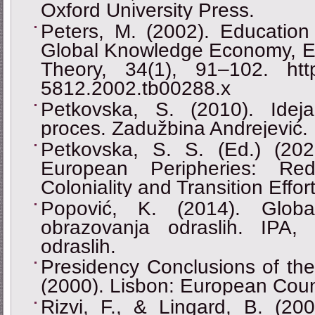
Oxford University Press.
Peters, M. (2002). Education
Global Knowledge Economy, Ed
Theory, 34(1), 91–102. https:
5812.2002.tb00288.x
Petkovska, S. (2010). Ideja 
proces. Zadužbina Andrejević.
Petkovska, S. S. (Ed.) (2023
European Peripheries: Rede
Coloniality and Transition Effor
Popović, K. (2014). Globa
obrazovanja odraslih. IPA,
odraslih.
Presidency Conclusions of th
(2000). Lisbon: European Coun
Rizvi, F., & Lingard, B. (200