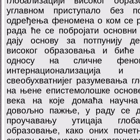
глобализацији високог обр
углавном приступало без по
одређења феномена о ком се р
рада ће се побројати основни
дају основу за потпунију де
високог образовања и биће
односу на сличне фен
интернационализација и 
свеобухватнијег разумевања г
на њене епистемолошке основе
века на које домаћа научна
довољно пажње, у раду се д
проучавању утицаја глоб
образовање, како оних почетн