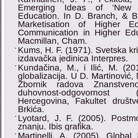
Emerging Ideas of ‘New 
Education. In D. Branch, & B.
Marketisation of Higher E
Communication in Higher Edu
Macmillan, Cham.
Kums, H. F. (1971). Svetska kr
izdavačka jedinica Interpres.
Kundačina, M., i Ilić, M. (20
globalizacija. U D. Martinović, M
Zbornik radova Znanstven
duhovnost-odgovornost (
Hercegovina, Fakultet društv
Brkića.
Lyotard, J. F. (2005). Postmo
znanju. Ibis grafika.
Martinelli, A. (2005). Global