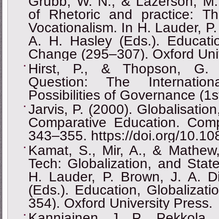
Grubb, W. N., & Lazerson, M. 
of Rhetoric and practice: 
Vocationalism. In H. Lauder, P.
A. H. Hasley (Eds.). Educatio
Change (295–307). Oxford Univ
Hirst, P., & Thopson, G. (
Question: The Internati
Possibilities of Governance (1st 
Jarvis, P. (2000). Globalisatio
Comparative Education. Compa
343–355. https://doi.org/10.
Kamat, S., Mir, A., & Mathew,
Tech: Globalization, and Stat
H. Lauder, P. Brown, J. A. D
(Eds.). Education, Globalizat
354). Oxford University Press.
Kanniainen, J. P., Pekkola, 