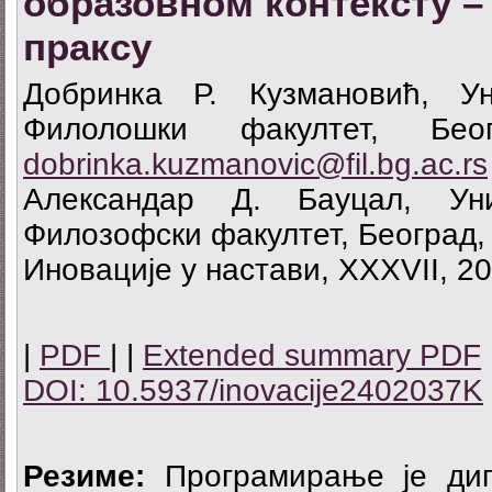
образовном контексту –
праксу
Добринка Р. Кузмановић, Ун
Филолошки факултет, Беог
dobrinka.kuzmanovic@fil.bg.ac.rs
Александар Д. Бауцал, Уни
Филозофски факултет, Београд,
Иновације у настави, XXXVII, 20
|
PDF
| |
Extended summary PDF
DOI: 10.5937/inovacije2402037K
Резиме:
Програмирање је диг