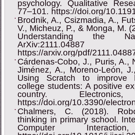
psychology. Qualitative Rese
77–101. https://doi.org/10.1
Brodnik, A., Csizmadia, A., Futs
V., Micheuz, P., & Monga, M. (
Understanding the N
ArXiv:2111.
https://arxiv.org/pdf/2111.0488
Cárdenas-Cobo, J., Puris, A.,
Jiménez, A., Moreno-León, J.
Using Scratch to improve 
college students: A positive e
country. Electroni
https://doi.org/10.3390/electr
Chalmers, C. (2018). Robo
thinking in primary school. Int
Computer Interact