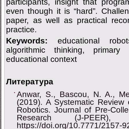
participants, insight that progr
even though it is “hard”. Challe
paper, as well as practical rec
practice.
Keywords:
educational robot
algorithmic thinking, primary
educational context
Литература
Anwar, S., Bascou, N. A., Me
(2019). A Systematic Review 
Robotics. Journal of Pre-Coll
Research (J-PEER),
https://doi.org/10.7771/2157-