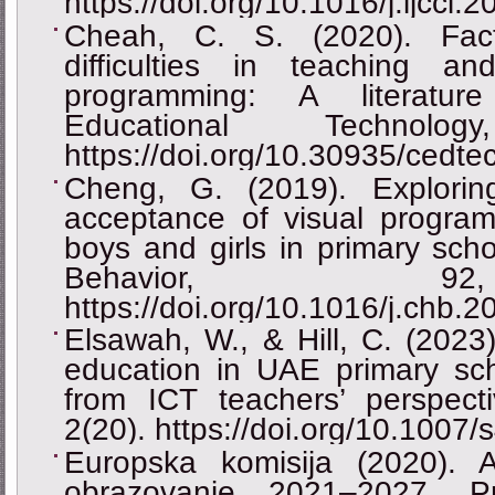
https://doi.org/10.1016/j.ijcci.
Cheah, C. S. (2020). Fact
difficulties in teaching a
programming: A literatur
Educational Technol
https://doi.org/10.30935/cedte
Cheng, G. (2019). Exploring
acceptance of visual progr
boys and girls in primary sc
Behavior, 9
https://doi.org/10.1016/j.chb.
Elsawah, W., & Hill, C. (2023
education in UAE primary scho
from ICT teachers’ perspecti
2(20). https://doi.org/10.100
Europska komisija (2020). Ak
obrazovanje 2021–2027. Pr