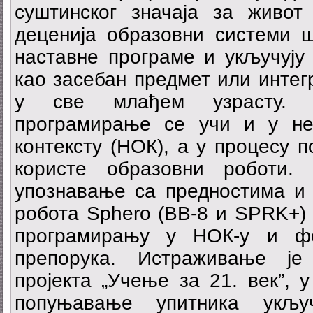
суштинског значаја за живот
деценија образовни системи
наставне програме и укључују
као засебан предмет или интег
у све млађем узрасту.
програмирање се учи и у н
контексту (НОК), а у процесу 
користе образовни роботи.
упознавање са предностима и
робота Sphero (BB-8 и SPRK+)
програмирању у НОК-у и фо
препорука. Истраживање је
пројекта „Учење за 21. век”, 
попуњавање упитника укљу