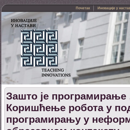
Почетак
Иновације у наста
Зашто је програмирање
Коришћење робота у по
програмирању у нефор