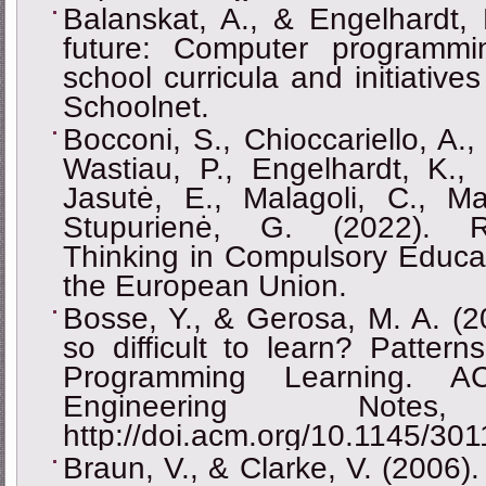
Balanskat, A., & Engelhardt,
future: Computer programmin
school curricula and initiativ
Schoolnet.
Bocconi, S., Chioccariello, A.,
Wastiau, P., Engelhardt, K., 
Jasutė, E., Malagoli, C., Ma
Stupurienė, G. (2022). R
Thinking in Compulsory Educati
the European Union.
Bosse, Y., & Gerosa, M. A. (
so difficult to learn? Patterns
Programming Learning. 
Engineering Note
http://doi.acm.org/10.1145/3
Braun, V., & Clarke, V. (2006).