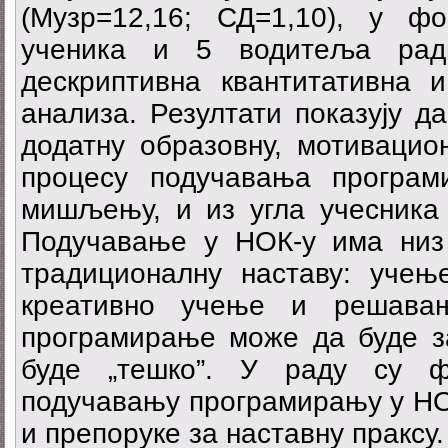
(Музр=12,16; СД=1,10), у фо
ученика и 5 водитеља рад
дескриптивна квантитативна и
анализа. Резултати показују 
додатну образовну, мотивацио
процесу подучавања програм
мишљењу, и из угла учесника
Подучавање у НОК-у има низ
традиционалну наставу: учење
креативно учење и решава
програмирање може да буде 
буде „тешко”. У раду су ф
подучавању програмирању у НОК
и препоруке за наставну праксу.