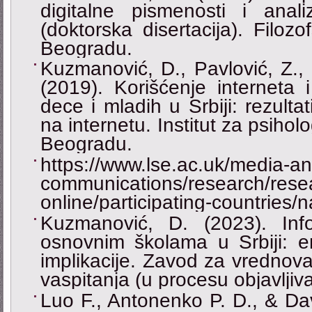
digitalne pismenosti i anali
(doktorska disertacija). Filozo
Beogradu.
Kuzmanović, D., Pavlović, Z., 
(2019). Korišćenje interneta i
dece i mladih u Srbiji: rezulta
na internetu. Institut za psihol
Beogradu.
https://www.lse.ac.uk/media-an
communications/research/resea
online/participating-countries/
Kuzmanović, D. (2023). Inf
osnovnim školama u Srbiji: emp
implikacije. Zavod za vrednova
vaspitanja (u procesu objavljiva
Luo F., Antonenko P. D., & Dav