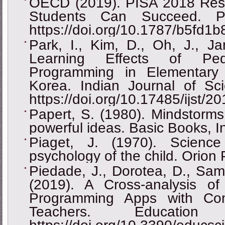
OECD (2019). PISA 2018 Resul
Students Can Succeed. P
https://doi.org/10.1787/b5fd1b
Park, I., Kim, D., Oh, J., Ja
Learning Effects of Ped
Programming in Elementary
Korea. Indian Journal of Sc
https://doi.org/10.17485/ijst/
Papert, S. (1980). Mindstorms
powerful ideas. Basic Books, I
Piaget, J. (1970). Scienc
psychology of the child. Orion 
Piedade, J., Dorotea, D., Samp
(2019). A Cross-analysis o
Programming Apps with Com
Teachers. Education