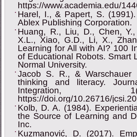
https://www.academia.edu/144
Harel, I., & Papert, S. (1991).
Ablex Publishing Corporation.
Huang, R., Liu, D., Chen, Y.
X.L., Xiao, G.D., Li, X., Zhan
Learning for All with AI? 100 I
of Educational Robots. Smart Le
Normal University.
Jacob S. R., & Warschauer 
thinking and literacy. Jou
Integration,
https://doi.org/10.26716/jcsi.2
Kolb, D. A. (1984). Experienti
the Source of Learning and De
Inc.
Kuzmanović, D. (2017). Empir