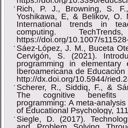
https://doi.org/10.3390/educs
Rich, P. J., Browning, S. F.
Yoshikawa, E, & Belikov, O. 
International trends in tea
computing. TechTrend
https://doi.org/10.1007/s1152
Sáez-López, J. M., Buceta Ote
Cervigón, S. (2021). Introd
programming in elementary 
Iberoamericana de Educación a
http://dx.doi.org/10.5944/ried
Scherer, R., Siddiq, F., & Sá
The cognitive benefits 
programming: A meta-analysis o
of Educational Psychology, 11
Siegle, D. (2017). Technolog
and Problem Solving Throu