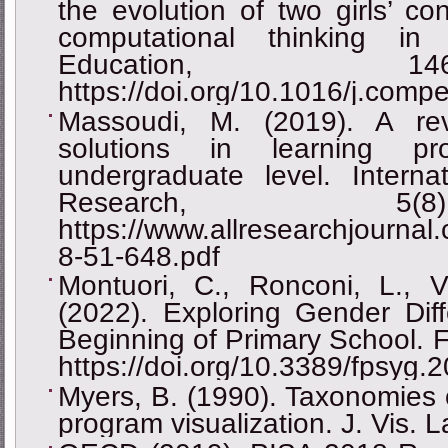
the evolution of two girls’ co
computational thinking i
Education, 1
https://doi.org/10.1016/j.com
Massoudi, M. (2019). A re
solutions in learning p
undergraduate level. Interna
Research, 5(
https://www.allresearchjournal
8-51-648.pdf
Montuori, C., Ronconi, L., V
(2022). Exploring Gender Dif
Beginning of Primary School. F
https://doi.org/10.3389/fpsyg
Myers, B. (1990). Taxonomies 
program visualization. J. Vis.