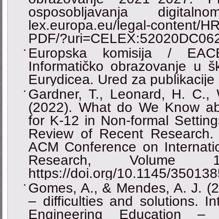
osposobljavanja digitaln
lex.europa.eu/legal-content/H
PDF/?uri=CELEX:52020DC06
Europska komisija / EAC
Informatičko obrazovanje u š
Eurydicea. Ured za publikacije
Gardner, T., Leonard, H. C., 
(2022). What do We Know ab
for K-12 in Non-formal Setting
Review of Recent Research.
ACM Conference on Internati
Research, Volume 1
https://doi.org/10.1145/35013
Gomes, A., & Mendes, A. J. (2
‒ difficulties and solutions. 
Engineering Education 