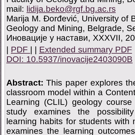
mail:
lidija.beko@rgf.bg.ac.rs
Marija M. Đorđević, University of 
Geology and Mining, Belgrade, S
Иновације у настави, XXXVII, 20
|
PDF
| |
Extended summary PDF
DOI: 10.5937/inovacije2403090B
Abstract:
This paper explores the
classroom model within a Conten
Learning (CLIL) geology course 
study examines the possibilit
learning habits for students with 
examines the learning outcomes