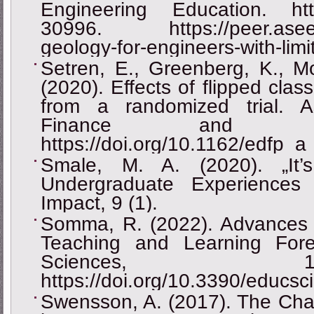
Engineering Education. https
30996. https://peer.asee.org
geology-for-engineers-with-lim
Setren, E., Greenberg, K., M
(2020). Effects of flipped clas
from a randomized trial. A
Finance and Pol
https://doi.org/10.1162/edfp_
Smale, M. A. (2020). „It
Undergraduate Experiences
Impact, 9 (1).
Somma, R. (2022). Advances i
Teaching and Learning Fore
Sciences,
https://doi.org/10.3390/educs
Swensson, A. (2017). The Chal