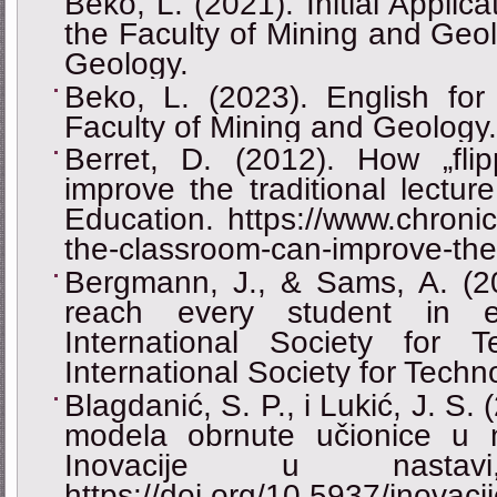
Beko, L. (2021). Initial Applic
the Faculty of Mining and Geol
Geology.
Beko, L. (2023). English for
Faculty of Mining and Geology.
Berret, D. (2012). How „fli
improve the traditional lectur
Education. https://www.chronicl
the-classroom-can-improve-the-t
Bergmann, J., & Sams, A. (20
reach every student in e
International Society for 
International Society for Techn
Blagdanić, S. P., i Lukić, Ј. S.
modela obrnute učionice u na
Inovacije u nastav
https://doi.org/10.5937/inova