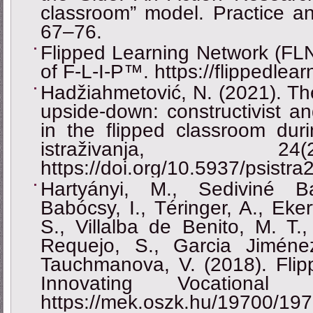
classroom” model. Practice a
67‒76.
Flipped Learning Network (FLN)
of F-L-I-P™. https://flippedlear
Hadžiahmetović, N. (2021). Th
upside-down: constructivist an
in the flipped classroom dur
istraživanja, 2
https://doi.org/10.5937/psistr
Hartyányi, M., Sediviné B
Babócsy, I., Téringer, A., Eker
S., Villalba de Benito, M. T.
Requejo, S., Garcia Jimén
Tauchmanova, V. (2018). Flipp
Innovating Vocational 
https://mek.oszk.hu/19700/19