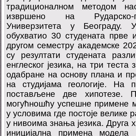
традиционалном методом на
извршено на Рударско-г
Универзитета у Београду. 
обухватио 30 студената прве и
другом семестру академске 202
су резултати студената разл
енглеског језика, на три теста 
одабране на основу плана и пр
на студијама геологије. На 
постављене две хипотезе. 
могућношћу успешне примене м
у условима где постоје велике 
у нивоима знања језика. Друга 
иницијална примена модела 