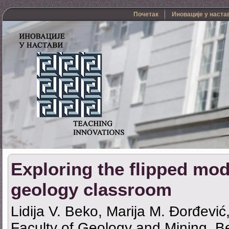
Почетак
Иновације у наста
Exploring the flipped mod
geology classroom
Lidija V. Beko, Marija M. Đorđević
Faculty of Geology and Mining, Be