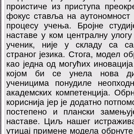
проистиче из приступа преокр
фокус ставља на аутономност 
процесу учења. Бројне студиј
наставе у ком централну улогу
ученик, није у складу са с
страног језика. Стога, модел о
као једна од могућих иновациј
којом би се унела нова д
ученицима понудиле неопход
академских компетенција. Обрн
кориснија јер је додатно потпом
постепено и плански замењу
наставе. Циљ нашег истражива
утицај примене модела обрнуте