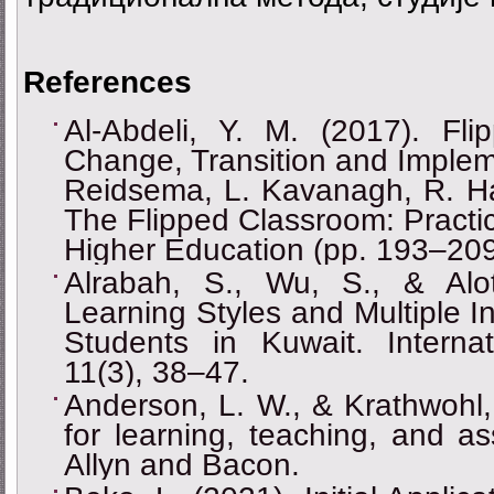
References
Al-Abdeli, Y. M. (2017). Fli
Change, Transition and Implem
Reidsema, L. Kavanagh, R. Had
The Flipped Classroom: Practic
Higher Education (pp. 193‒209)
Alrabah, S., Wu, S., & Alo
Learning Styles and Multiple I
Students in Kuwait. Internat
11(3), 38‒47.
Anderson, L. W., & Krathwohl,
for learning, teaching, and as
Allyn and Bacon.