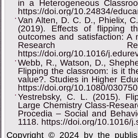
in a Heterogeneous Classr
https://doi.org/10.24834/educa
Van Alten, D. C. D., Phielix, C
(2019). Effects of flipping 
outcomes and satisfaction: A 
Research R
https://doi.org/10.1016/j.edur
Webb, R., Watson, D., Shepher
Flipping the classroom: is it th
value?. Studies in Higher Edu
https://doi.org/10.1080/0307
Yestrebsky, C. L. (2015). Fl
Large Chemistry Class-Researc
Procedia ‒ Social and Behavi
1118. https://doi.org/10.1016/
Copyright © 2024 by the publis