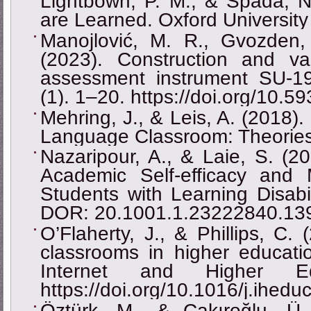
Lightbown, P. M., & Spada, 
are Learned. Oxford University
Manojlović, M. R., Gvozden, 
(2023). Construction and val
assessment instrument SU-19.
(1). 1‒20. https://doi.org/10.
Mehring, J., & Leis, A. (2018).
Language Classroom: Theories 
Nazaripour, A., & Laie, S. (2
Academic Self-efficacy and 
Students with Learning Disabi
DOR: 20.1001.1.23222840.139
O’Flaherty, J., & Phillips, C.
classrooms in higher educati
Internet and Higher Ed
https://doi.org/10.1016/j.ihed
Öztürk, M., & Çakıroğlu, Ü. 