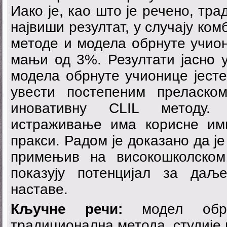
Иако је, као што је речено, тр
највиши резултат, у случају к
методе и модела обрнуте учион
мањи од 3%. Резултати јасно у
модела обрнуте учионице јесте
увести постепеним преласко
иновативну CLIL методу
истраживање има корисне им
пракси. Радом је доказано да ј
примењив на високошколском
показују потенцијал за даљ
наставе.
Кључне речи:
модел обрну
традиционална метода, студије г