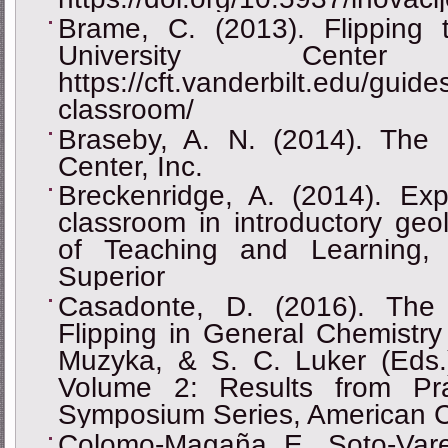
Brame, C. (2013). Flipping t
University Cente
https://cft.vanderbilt.edu/guide
classroom/
Braseby, A. N. (2014). The
Center, Inc.
Breckenridge, A. (2014). Exp
classroom in introductory geo
of Teaching and Learning, 
Superior
Casadonte, D. (2016). The 
Flipping in General Chemistry
Muzyka, & S. C. Luker (Eds.
Volume 2: Results from Pr
Symposium Series, American C
Colomo-Magaña, E., Soto-Varel