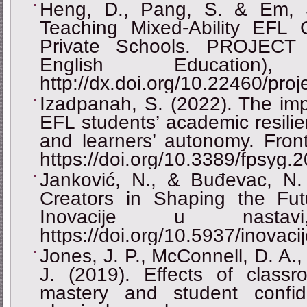
Heng, D., Pang, S. & Em, S
Teaching Mixed-Ability EFL
Private Schools. PROJECT (
English Education)
http://dx.doi.org/10.22460/pro
Izadpanah, S. (2022). The imp
EFL students’ academic resilien
and learners’ autonomy. Front
https://doi.org/10.3389/fpsyg
Janković, N., & Buđevac, N.
Creators in Shaping the Fut
Inovacije u nastav
https://doi.org/10.5937/inovac
Jones, J. P., McConnell, D. A.
J. (2019). Effects of classr
mastery and student confid