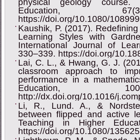
physical geology course.
Education, 67(
https://doi.org/10.1080/1089
Kaushik, P. (2017). Redefining
Learning Styles with Gardner’
International Journal of Lea
330‒339. https://doi.org/10.188
Lai, C. L., & Hwang, G. J. (201
classroom approach to impr
performance in a mathemati
Education, 1
http://dx.doi.org/10.1016/j.c
Li, R., Lund. A., & Nordste
between flipped and active le
Teaching in Higher Educat
https://doi.org/10.1080/1356