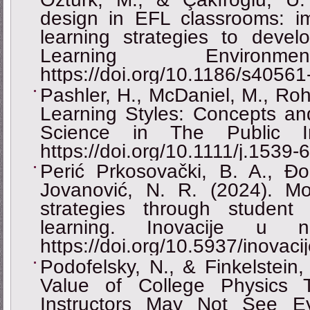
design in EFL classrooms: im
learning strategies to devel
Learning Enviro
https://doi.org/10.1186/s4056
Pashler, H., McDaniel, M., Rohr
Learning Styles: Concepts an
Science in The Public In
https://doi.org/10.1111/j.1539
Perić Prkosovački, B. A., Đo
Jovanović, N. R. (2024). Mod
strategies through student
learning. Inovacije u n
https://doi.org/10.5937/inova
Podofelsky, N., & Finkelstein
Value of College Physics 
Instructors May Not See E