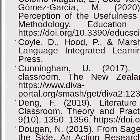
Gómez-García, M. (2020).
Perception of the Usefulness
Methodology. Education
https://doi.org/10.3390/educs
Coyle, D., Hood, P., & Mars
Language Integrated Learni
Press.
Cunningham, U. (2017). 
classroom. The New Zeala
https://www.diva-
portal.org/smash/get/diva2:1
Deng, F. (2019). Literatur
Classroom. Theory and Pract
9(10), 1350‒1356. https://doi.
Dougan, N. (2015). From Sage
the Side. An Action Research