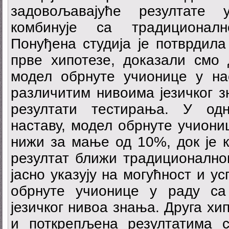
задовољавајуће резултате 
комбинује са традиционал
Понуђена студија је потврдила
прве хипотезе, доказали смо 
модел обрнуте учионице у на
различитим нивоима језичког з
резултати тестирања. У од
наставу, модел обрнуте учиониц
нижи за мање од 10%, док је 
резултат ближи традиционално
јасно указују на могућност и 
обрнуте учионице у раду са
језичког нивоа знања. Друга хи
и поткрепљена резултатима с