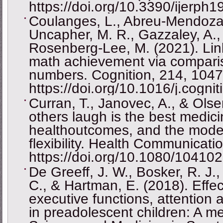
https://doi.org/10.3390/ijerph
Coulanges, L., Abreu-Mendoza,
Uncapher, M. R., Gazzaley, A.,
Rosenberg-Lee, M. (2021). Linki
math achievement via compariso
numbers. Cognition, 214, 1047
https://doi.org/10.1016/j.cogn
Curran, T., Janovec, A., & Ols
others laugh is the best medici
healthoutcomes, and the modera
flexibility. Health Communicati
https://doi.org/10.1080/1041
De Greeff, J. W., Bosker, R. J.,
C., & Hartman, E. (2018). Effect
executive functions, attentio
in preadolescent children: A me