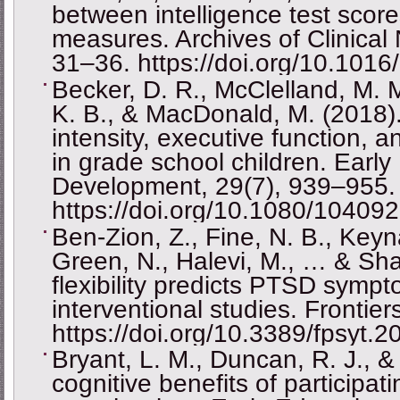
between intelligence test scor
measures. Archives of Clinical
31–36. https://doi.org/10.10
Becker, D. R., McClelland, M. M
K. B., & MacDonald, M. (2018).
intensity, executive function,
in grade school children. Earl
Development, 29(7), 939–955.
https://doi.org/10.1080/1040
Ben-Zion, Z., Fine, N. B., Keyn
Green, N., Halevi, M., … & Shal
flexibility predicts PTSD symp
interventional studies. Frontier
https://doi.org/10.3389/fpsyt.
Bryant, L. M., Duncan, R. J., &
cognitive benefits of participati