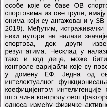
особе које се баве ОВ спорт
спортовима из ове групе, имај
онима који су ангажовани у ЗВ 
2018). Међутим, истраживачки
неки аутори не налазе значај
спортова, док други изве
резултатима. Несклад у налаз
тако и код деце, може бит
контроле варијабли које су по
у домену ЕФ. Једна од ов
интелектуалног функциониса
коефицијентом интелигенције
што чини контролу овог факто
односа између физичке активн