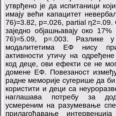
утврђено је да испитаници кој
имају већи капацитет невербал
76)=3.82, p=.026, partial η2=.0
заједно објашњавају око 17% в
76)=5.09, p=.003. Разлике
модалитетима ЕФ нису при
активности утичу на одређене
код деце, ови ефекти се не мо
домене ЕФ. Повезаност између
радне меморије сугерише да би
користити и деци са неуроразв
наглашава потребу за дод
усмереним на разумевање сп
прилагођавање интервенциј