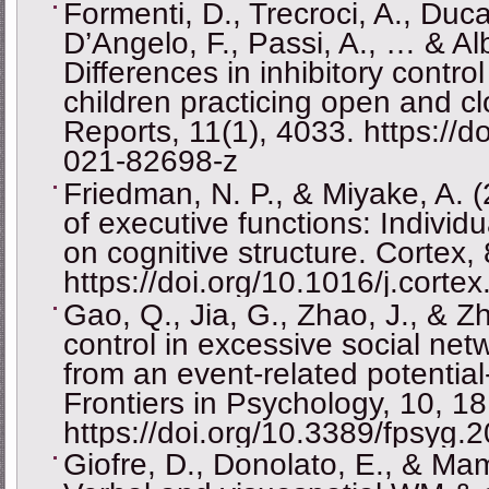
Formenti, D., Trecroci, A., Duc
D’Angelo, F., Passi, A., … & Alb
Differences in inhibitory contro
children practicing open and clo
Reports, 11(1), 4033. https://
021-82698-z
Friedman, N. P., & Miyake, A. (
of executive functions: Individ
on cognitive structure. Cortex,
https://doi.org/10.1016/j.corte
Gao, Q., Jia, G., Zhao, J., & Zh
control in excessive social ne
from an event-related potenti
Frontiers in Psychology, 10, 1
https://doi.org/10.3389/fpsyg
Giofre, D., Donolato, E., & Mam