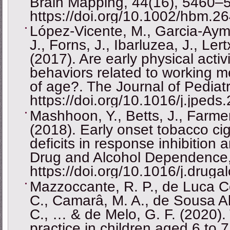
Brain Mapping, 44(16), 5460–
https://doi.org/10.1002/hbm.2
López-Vicente, M., Garcia-Aymer
J., Forns, J., Ibarluzea, J., Le
(2017). Are early physical acti
behaviors related to working 
of age?. The Journal of Pediat
https://doi.org/10.1016/j.jped
Mashhoon, Y., Betts, J., Farmer
(2018). Early onset tobacco ci
deficits in response inhibition 
Drug and Alcohol Dependence,
https://doi.org/10.1016/j.drug
Mazzoccante, R. P., de Luca Co
C., Camarâ, M. A., de Sousa Al
C., … & de Melo, G. F. (2020). 
practice in children aged 6 to 7