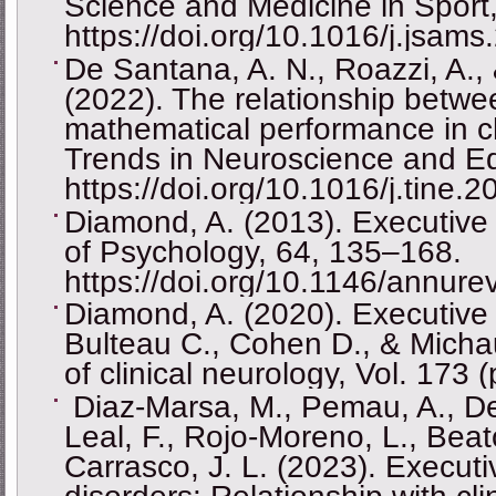
Science and Medicine in Sport
https://doi.org/10.1016/j.jsam
De Santana, A. N., Roazzi, A., 
(2022). The relationship between
mathematical performance in ch
Trends in Neuroscience and Ed
https://doi.org/10.1016/j.tine
Diamond, A. (2013). Executive
of Psychology, 64, 135–168.
https://doi.org/10.1146/annur
Diamond, A. (2020). Executive f
Bulteau C., Cohen D., & Micha
of clinical neurology, Vol. 173 
Diaz-Marsa, M., Pemau, A., De
Leal, F., Rojo-Moreno, L., Bea
Carrasco, J. L. (2023). Executi