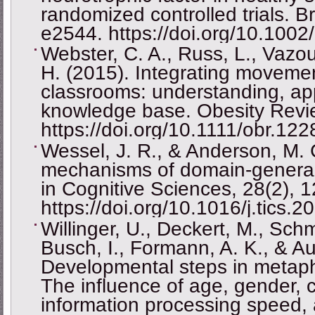
randomized controlled trials. B
e2544. https://doi.org/10.1002
Webster, C. A., Russ, L., Vazou
H. (2015). Integrating moveme
classrooms: understanding, ap
knowledge base. Obesity Revi
https://doi.org/10.1111/obr.122
Wessel, J. R., & Anderson, M. 
mechanisms of domain-general i
in Cognitive Sciences, 28(2), 
https://doi.org/10.1016/j.tics.
Willinger, U., Deckert, M., Sc
Busch, I., Formann, A. K., & Auf
Developmental steps in metapho
The influence of age, gender, cog
information processing speed, 