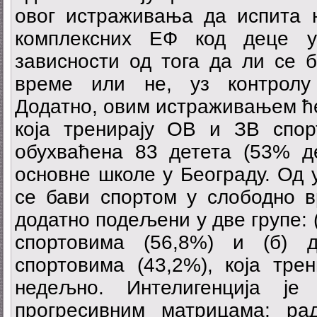
овог истраживања да испита н
комплексних ЕФ код деце у
зависности од тога да ли се 
време или не, уз контролу 
Додатно, овим истраживањем ћ
која тренирају ОВ и ЗВ спо
обухваћена 83 детета (53% де
основне школе у Београду. Од 
се бави спортом у слободно в
додатно подељени у две групе: 
спортовима (56,8%) и (б) 
спортовима (43,2%), која тре
недељно. Интелигенција је
прогресивним матрицама; ра