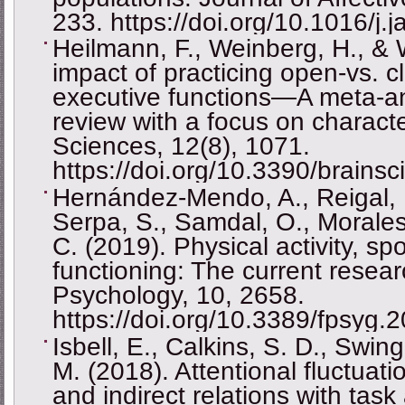
233. https://doi.org/10.1016/j.
Heilmann, F., Weinberg, H., & 
impact of practicing open-vs. cl
executive functions—A meta-an
review with a focus on character
Sciences, 12(8), 1071.
https://doi.org/10.3390/brains
Hernández-Mendo, A., Reigal, R
Serpa, S., Samdal, O., Morale
C. (2019). Physical activity, sp
functioning: The current researc
Psychology, 10, 2658.
https://doi.org/10.3389/fpsyg
Isbell, E., Calkins, S. D., Swin
M. (2018). Attentional fluctuati
and indirect relations with tas