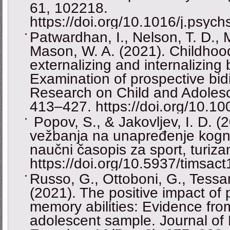
61, 102218.
https://doi.org/10.1016/j.psyc
Patwardhan, I., Nelson, T. D., 
Mason, W. A. (2021). Childhood 
externalizing and internalizing
Examination of prospective bidi
Research on Child and Adoles
413–427. https://doi.org/10.1
Popov, S., & Jakovljev, I. D. (2
vežbanja na unapređenje kognit
naučni časopis za sport, turiza
https://doi.org/10.5937/timsac
Russo, G., Ottoboni, G., Tessari
(2021). The positive impact of 
memory abilities: Evidence from
adolescent sample. Journal o