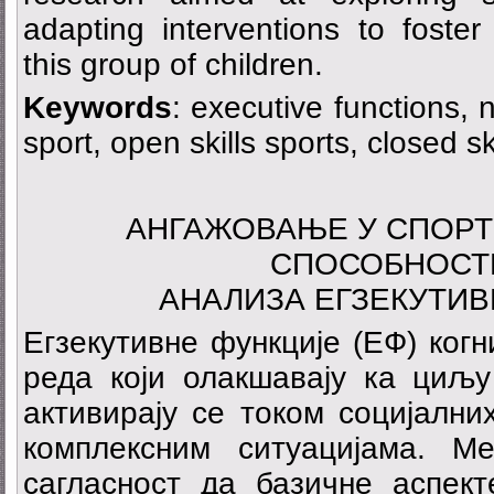
adapting interventions to foste
this group of children.
Keywords
: executive functions,
sport, open skills sports, closed sk
АНГАЖОВАЊЕ У СПОРТ
СПОСОБНОСТИ
АНАЛИЗА ЕГЗЕКУТИВ
Егзекутивне функције (ЕФ) ког
реда који олакшавају ка циљ
активирају се током социјални
комплексним ситуацијама. М
сагласност да базичне аспек