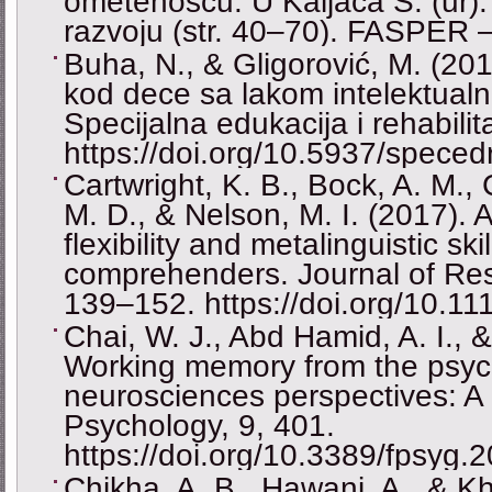
ometenošću. U Kaljača S. (ur)
razvoju (str. 40–70). FASPER –
Buha, N., & Gligorović, M. (20
kod dece sa lakom intelektua
Specijalna edukacija i rehabilit
https://doi.org/10.5937/spece
Cartwright, K. B., Bock, A. M.,
M. D., & Nelson, M. I. (2017). 
flexibility and metalinguistic sk
comprehenders. Journal of Res
139–152. https://doi.org/10.1
Chai, W. J., Abd Hamid, A. I., &
Working memory from the psyc
neurosciences perspectives: A r
Psychology, 9, 401.
https://doi.org/10.3389/fpsyg
Chikha, A. B., Hawani, A., & Kha