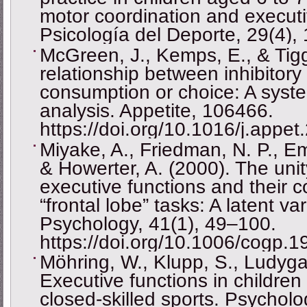
motor coordination and executi
Psicología del Deporte, 29(4),
McGreen, J., Kemps, E., & Tig
relationship between inhibitory
consumption or choice: A syst
analysis. Appetite, 106466.
https://doi.org/10.1016/j.appe
Miyake, A., Friedman, N. P., Em
& Howerter, A. (2000). The unit
executive functions and their c
“frontal lobe” tasks: A latent va
Psychology, 41(1), 49–100.
https://doi.org/10.1006/cogp.
Möhring, W., Klupp, S., Ludyga
Executive functions in childre
closed-skilled sports. Psycholo