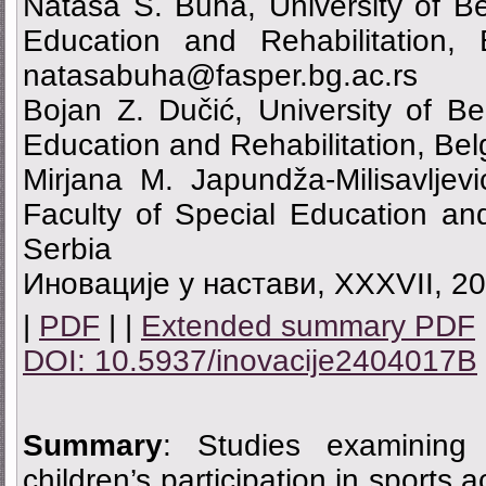
Nataša S. Buha, University of Be
Education and Rehabilitation, 
natasabuha@fasper.bg.ac.rs
Bojan Z. Dučić, University of Be
Education and Rehabilitation, Bel
Mirjana M. Japundža-Milisavljevi
Faculty of Special Education and
Serbia
Иновације у настави, XXXVII, 20
|
PDF
| |
Extended summary PDF
DOI: 10.5937/inovacije2404017B
Summary
: Studies examining 
children’s participation in sports a