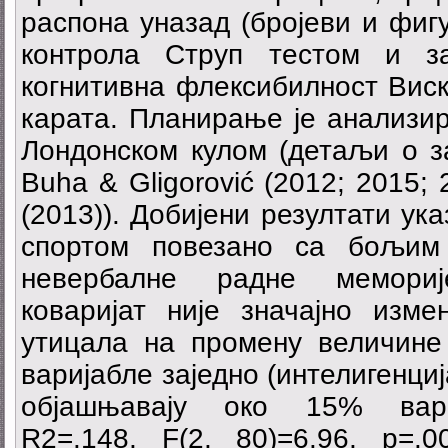
распона уназад (бројеви и фиг
контрола Струп тестом и за
когнитивна флексибилност Вис
карата. Планирање је анализи
Лондонском кулом (детаљи о з
Buha & Gligorović (2012; 2015; 
(2013)). Добијени резултати ук
спортом повезано са бољим
невербалне радне мемориј
коваријат није значајно изме
утицала на промену величине
варијабле заједно (интелигенци
објашњавају око 15% вариј
R2=.148, F(2, 80)=6.96, p=.