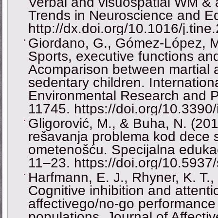
Verbal and visuospatial WM &
Trends in Neuroscience and Ed
http://dx.doi.org/10.1016/j.tin
Giordano, G., Gómez-López, M.
Sports, executive functions a
Acomparison between martial a
sedentary children. Internation
Environmental Research and Pu
11745. https://doi.org/10.3390
Gligorović, M., & Buha, N. (201
rešavanja problema kod dece s
ometenošću. Specijalna edukacij
11–23. https://doi.org/10.593
Harfmann, E. J., Rhyner, K. T.,
Cognitive inhibition and attenti
affectivego/no-go performance 
populations. Journal of Affecti