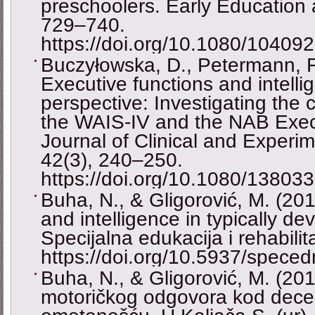
preschoolers. Early Education
729–740.
https://doi.org/10.1080/1040
Buczyłowska, D., Petermann, F
Executive functions and intell
perspective: Investigating th
the WAIS-IV and the NAB Exec
Journal of Clinical and Experi
42(3), 240–250.
https://doi.org/10.1080/1380
Buha, N., & Gligorović, M. (201
and intelligence in typically de
Specijalna edukacija i rehabilit
https://doi.org/10.5937/spece
Buha, N., & Gligorović, M. (201
motoričkog odgovora kod dece