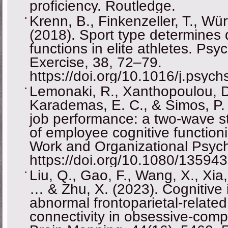
proficiency. Routledge.
Krenn, B., Finkenzeller, T., Wü
(2018). Sport type determines 
functions in elite athletes. Ps
Exercise, 38, 72–79.
https://doi.org/10.1016/j.psyc
Lemonaki, R., Xanthopoulou, D.
Karademas, E. C., & Simos, P.
job performance: a two-wave st
of employee cognitive function
Work and Organizational Psych
https://doi.org/10.1080/1359
Liu, Q., Gao, F., Wang, X., Xia,
… & Zhu, X. (2023). Cognitive inf
abnormal frontoparietal-related
connectivity in obsessive-com