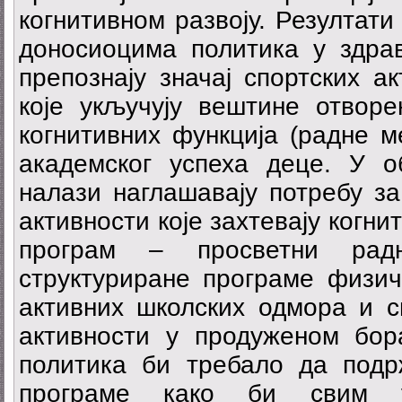
когнитивном развоју. Резултати
доносиоцима политика у здра
препознају значај спортских а
које укључују вештине отвор
когнитивних функција (радне м
академског успеха деце. У о
налази наглашавају потребу з
активности које захтевају когн
програм – просветни радн
структуриране програме физич
активних школских одмора и с
активности у продуженом бора
политика би требало да подр
програме како би свим у