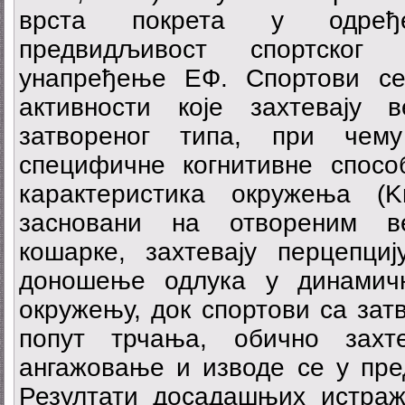
врста покрета у одређ
предвидљивост спортског
унапређење ЕФ. Спортови се
активности које захтевају 
затвореног типа, при чем
специфичне когнитивне спосо
карактеристика окружења (K
засновани на отвореним в
кошарке, захтевају перцепци
доношење одлука у динамич
окружењу, док спортови са зат
попут трчања, обично захт
ангажовање и изводе се у пре
Резултати досадашњих истраж