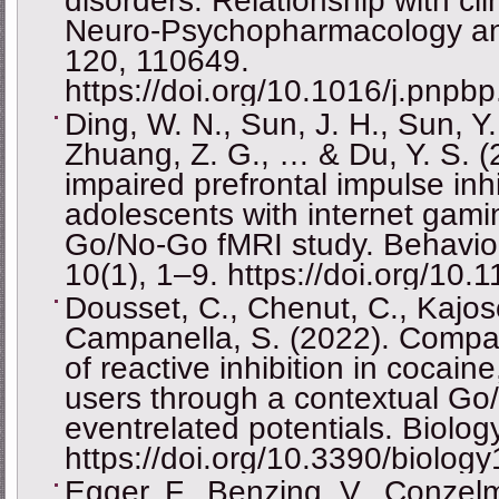
disorders: Relationship with cli
Neuro-Psychopharmacology and
120, 110649.
https://doi.org/10.1016/j.pnp
Ding, W. N., Sun, J. H., Sun, Y.
Zhuang, Z. G., … & Du, Y. S. (2
impaired prefrontal impulse inhi
adolescents with internet gami
Go/No-Go fMRI study. Behavior
10(1), 1–9. https://doi.org/10
Dousset, C., Chenut, C., Kajosc
Campanella, S. (2022). Compar
of reactive inhibition in cocain
users through a contextual Go
eventrelated potentials. Biolog
https://doi.org/10.3390/biolo
Egger, F., Benzing, V., Conzel