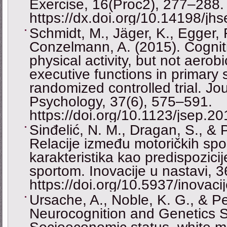
Exercise, 16(Proc2), 277–288.
https://dx.doi.org/10.14198/jh
Schmidt, M., Jäger, K., Egger, 
Conzelmann, A. (2015). Cognit
physical activity, but not aerobi
executive functions in primary 
randomized controlled trial. Jo
Psychology, 37(6), 575–591.
https://doi.org/10.1123/jsep.2
Sinđelić, N. M., Dragan, S., & 
Relacije između motoričkih spo
karakteristika kao predispozici
sportom. Inovacije u nastavi, 
https://doi.org/10.5937/inova
Ursache, A., Noble, K. G., & Pe
Neurocognition and Genetics S