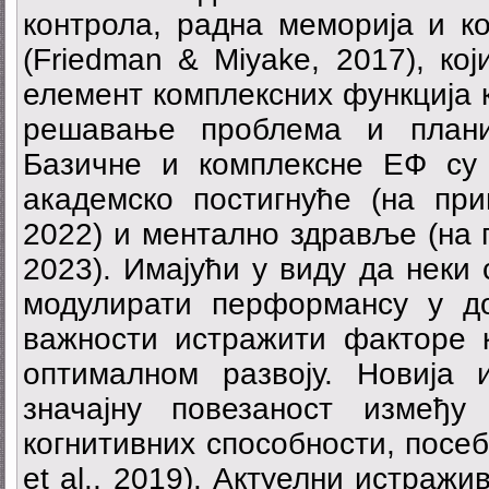
контрола, радна меморија и к
(Friedman & Miyake, 2017), ко
елемент комплексних функција 
решавање проблема и плани
Базичне и комплексне ЕФ су
академско постигнуће (на при
2022) и ментално здравље (на п
2023). Имајући у виду да нек
модулирати перформансу у д
важности истражити факторе 
оптималном развоју. Новија 
значајну повезаност између
когнитивних способности, посе
et al., 2019). Актуелни истражи