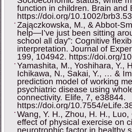
Socioeconomic status, white ma
function in children. Brain and
https://doi.org/10.1002/brb3.5
Zajączkowska, M., & Abbot-Smith
help—I’ve just been sitting aro
school all day”: Cognitive flexib
interpretation. Journal of Expe
199, 104942. https://doi.org/1
Yamashita, M., Yoshihara, Y., 
Ichikawa, N., Sakai, Y., … & I
prediction model of working m
psychiatric disease using whole
connectivity. Elife, 7, e38844.
https://doi.org/10.7554/eLife.
Wang, Y. H., Zhou, H. H., Luo, 
effect of physical exercise on c
neurotrophic factor in healthy 