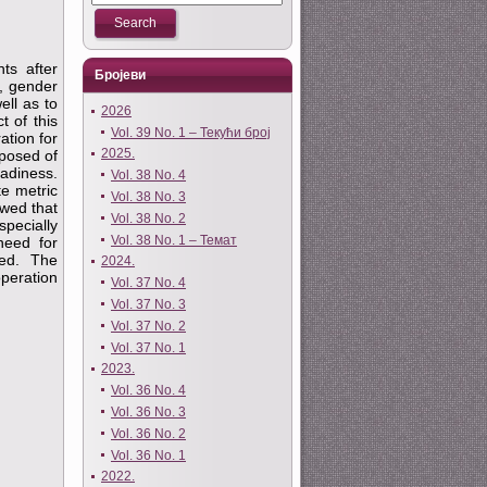
ts after
Бројеви
e, gender
ell as to
2026
t of this
Vol. 39 No. 1 – Текући број
ation for
2025.
posed of
eadiness.
Vol. 38 No. 4
e metric
Vol. 38 No. 3
owed that
Vol. 38 No. 2
specially
Vol. 38 No. 1 – Темат
need for
ted. The
2024.
peration
Vol. 37 No. 4
Vol. 37 No. 3
Vol. 37 No. 2
Vol. 37 No. 1
2023.
Vol. 36 No. 4
Vol. 36 No. 3
Vol. 36 No. 2
Vol. 36 No. 1
2022.