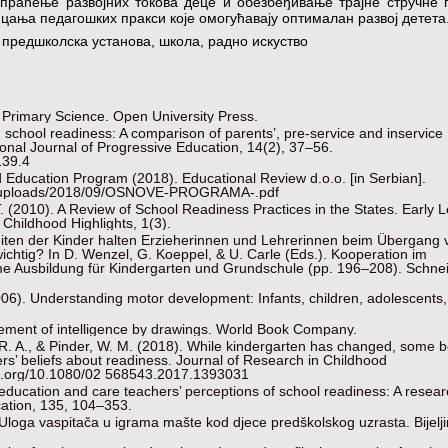
 праћење развојних токова деце и обезбеђивање трајне стручне
ања педагошких пракси које омогућавају оптималан развој детета
 предшколска установа, школа, радно искуство
n Primary Science. Open University Press.
in school readiness: A comparison of parents’, pre-service and inservice
ional Journal of Progressive Education, 14(2), 37–56.
139.4
 Education Program (2018). Educational Review d.o.o. [in Serbian].
ent/uploads/2018/09/OSNOVE-PROGRAMA-.pdf
 T. (2010). A Review of School Readiness Practices in the States. Early 
Childhood Highlights, 1(3).
keiten der Kinder halten Erzieherinnen und Lehrerinnen beim Übergang
ichtig? In D. Wenzel, G. Koeppel, & U. Carle (Eds.). Kooperation im
e Ausbildung für Kindergarten und Grundschule (pp. 196–208). Schne
006). Understanding motor development: Infants, children, adolescents,
ment of intelligence by drawings. World Book Company.
m, R. A., & Pinder, W. M. (2018). While kindergarten has changed, some b
rs’ beliefs about readiness. Journal of Research in Childhood
doi.org/10.1080/02 568543.2017.1393031
 education and care teachers’ perceptions of school readiness: A resea
ation, 135, 104–353.
. Uloga vaspitača u igrama mašte kod djece predškolskog uzrasta. Bijelji