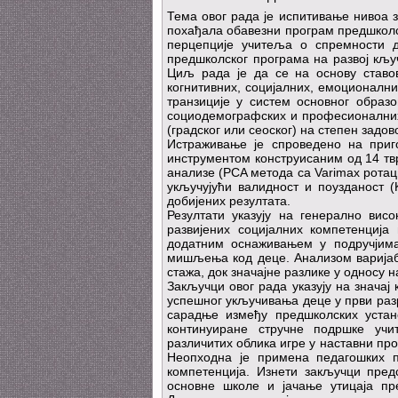
Тема овог рада је испитивање нивоа 
похађала обавезни програм предшколс
перцепције учитеља о спремности д
предшколског програма на развој кљу
Циљ рада је да се на основу ставов
когнитивних, социјалних, емоционалн
транзиције у систем основног образ
социодемографских и професионалних 
(градског или сеоског) на степен за
Истраживање је спроведено на приг
инструментом конструисаним од 14 тв
анализе (PCA метода са Varimax ротац
укључујући валидност и поузданост (
добијених резултата.
Резултати указују на генерално вис
развијених социјалних компетенција
додатним оснаживањем у подручјима 
мишљења код деце. Анализом варијаб
стажа, док значајне разлике у односу 
Закључци овог рада указују на знача
успешног укључивања деце у први раз
сарадње између предшколских уста
континуиране стручне подршке учи
различитих облика игре у наставни пр
Неопходна је примена педагошких пр
компетенција. Изнети закључци пре
основне школе и јачање утицаја п