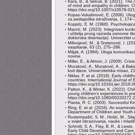
Kara, B., & Selcuk, B. (2021). The 
of mind and empathy in children. 
https://doi.org/10.1007/s10578-02
Kopas-Vukašinović, E. (2006). Ulog
za pedagoška istraživanja, 1, 174–
Koppitz, E. M. (1968). Psychologica
Mavrić, M. (2023). Integrisani kur
i učitelja prvog razreda osnovne š
doktorska disertacija). Univerzitet
Milivojević, M., & Sretenović, I. (
vaspitanje, 63 (2), 275–286.
Miljak, A. (1984). Uloga komunikaci
novine.
Miller, E., & Almon, J. (2009). Cris
Muratović, A., Muratović, A., & Baki
kod djece. Univerzitetska misao, 2
Niklas, F. et al. (2018). Early chil
countries. International Journal o
https://doi.org/10.1016/j.ijer.2018.
Patton, K., & Winter, K. (2022). Chi
young children’s experiences in pre
https://doi.org/10.1080/00220272
Pianta, R. C. (2003). Successful Ki
Ring, E. et al. (2016). An examina
Department of Children and Youth A
Rustempašić, S. M., Hošić, M., Silaj
u svijet obrazovanja, nauke i mlad
Schmitt, S. A., Flay, B. R., & Lewis,
Early Child Development and Care
https://doi.org/10.1080/03004430