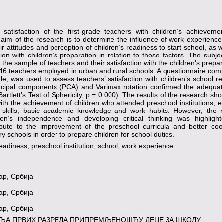
 satisfaction of the first-grade teachers with children’s achievemen
 aim of the research is to determine the influence of work experienc
r attitudes and perception of children’s readiness to start school, as w
ion with children’s preparation in relation to these factors. The subjec
f the sample of teachers and their satisfaction with the children’s prepar
46 teachers employed in urban and rural schools. A questionnaire com
ale, was used to assess teachers’ satisfaction with children’s school r
incipal components (PCA) and Varimax rotation confirmed the adequat
artlett’s Test of Sphericity, p = 0.000). The results of the research sh
ith the achievement of children who attended preschool institutions, e
 skills, basic academic knowledge and work habits. However, the 
ren’s independence and developing critical thinking was highligh
ibute to the improvement of the preschool curricula and better coo
y schools in order to prepare children for school duties.
readiness, preschool institution, school, work experience
ар, Србија
ар, Србија
ар, Србија
ЉА ПРВИХ РАЗРЕДА ПРИПРЕМЉЕНОШЋУ ДЕЦЕ ЗА ШКОЛУ