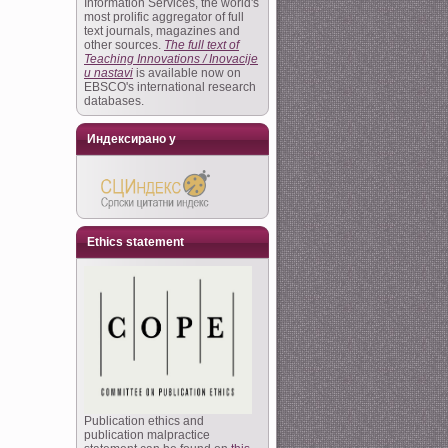
Information Services, the world's
most prolific aggregator of full
text journals, magazines and
other sources.
The full text of
Teaching Innovations / Inovacije
u nastavi
is available now on
EBSCO's international research
databases.
Индексирано у
Ethics statement
Publication ethics and
publication malpractice