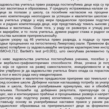
задовољства учитеља првих разреда постигнућима деце која су п
ког васпитања и образовања. У средишту истраживања налази се
еце за полазак у школу, са посебним нагласком на процени 
чних компетенција неопходних за успешан и квалитетан школски 
а учитеља утврди у којој мери предшколски програми подстичу
их и радних компетенција деце, које представљају темељ њихове
овања и васпитања. Осим тога, у раду се разматра и утицај ра
варијабли, и то: пола учитеља, дужине радног стажа и радног 
довољства њиховом припремљеношћу.
одном узорку од 46 учитеља првих разреда, а подаци су при
рдњи процењених на петостепеној Ликертовој скали. Применом ф
ијом) потврђене су задовољавајуће метријске карактеристике инст
KMO=0,712; Bartlett’s test p<0,001), што омогућава релевантно 
ок ниво задовољства учитеља постигнућима ученика, посебно у
 и вербално-графомоторичких способности. Ипак, уочена је по
која се односе на развој самосталности, иницијативности и к
ли утврђено је да задовољство учитеља благо опада са порасто
на пол и место рада нису евидентиране.
ј континуиране и квалитетне предшколске припреме као темељног
ред основне школе. Добијени налази наглашавају потребу за уна
нова и школа, бољим усклађивањем курикулума, као и обезбе
тељима. Полазећи од добијених резултата, препоручује се 
оцес, као и континуирано праћење и процењивање развоја и напрет
иступа који подстичу развој когнитивних, социјалних и емоци
дстављају основу за унапређивање наставне праксе у раним ра
редшколског образовања на припремљеност деце за формално