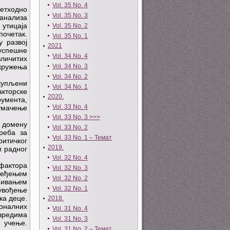
Vol. 35 No. 4
ретходно
Vol. 35 No. 3
 анализа
утицаја
Vol. 35 No. 2
почетак.
Vol. 35 No. 1
 развој
2021
 успешне
Vol. 34 No. 4
зличитих
Vol. 34 No. 3
окружења
Vol. 34 No. 2
купљени
Vol. 34 No. 1
акторске
2020.
румента,
Vol. 33 No. 4
тумачење
Vol. 33 No. 3 >>>
 домену
Vol. 33 No. 2
треба за
Vol. 33 No. 1 – Темат
ритичког
2019.
м радног
Vol. 32 No. 4
 фактора
Vol. 32 No. 3
пређењем
Vol. 32 No. 2
ђивањем
Vol. 32 No. 1
увођење
ка деце.
2018.
оналних
Vol. 31 No. 4
зредима
Vol. 31 No. 3
 учење.
Vol. 31 No. 2 – Темат