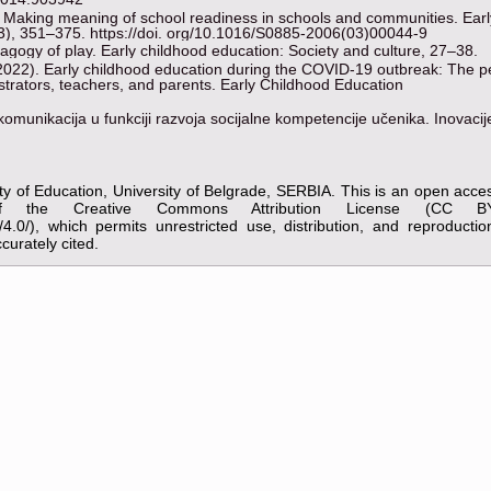
. Making meaning of school readiness in schools and communities. Earl
3), 351–375. https://doi. org/10.1016/S0885-2006(03)00044-9
gogy of play. Early childhood education: Society and culture, 27–38.
 H. (2022). Early childhood education during the COVID-19 outbreak: The 
strators, teachers, and parents. Early Childhood Education
omunikacija u funkciji razvoja socijalne kompetencije učenika. Inovacij
y of Education, University of Belgrade, SERBIA. This is an open acces
of the Creative Commons Attribution License (CC B
y/4.0/), which permits unrestricted use, distribution, and reproducti
curately cited.