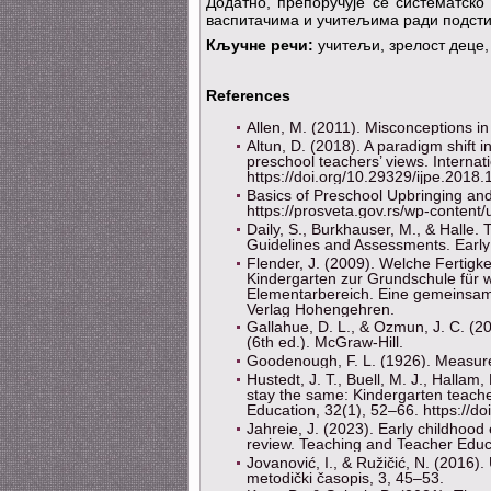
Додатно, препоручује се систематско
васпитачима и учитељима ради подстиц
Кључне речи:
учитељи, зрелост деце,
References
Allen, M. (2011). Misconceptions i
Altun, D. (2018). A paradigm shift 
preschool teachers’ views. Internat
https://doi.org/10.29329/ijpe.2018.
Basics of Preschool Upbringing and
https://prosveta.gov.rs/wp-cont
Daily, S., Burkhauser, M., & Halle.
Guidelines and Assessments. Early 
Flender, J. (2009). Welche Fertig
Kindergarten zur Grundschule für w
Elementarbereich. Eine gemeinsam
Verlag Hohengehren.
Gallahue, D. L., & Ozmun, J. C. (2
(6th ed.). McGraw-Hill.
Goodenough, F. L. (1926). Measure
Hustedt, J. T., Buell, M. J., Halla
stay the same: Kindergarten teache
Education, 32(1), 52–66. https://
Jahreie, J. (2023). Early childhood
review. Teaching and Teacher Educ
Jovanović, I., & Ružičić, N. (2016)
metodički časopis, 3, 45–53.