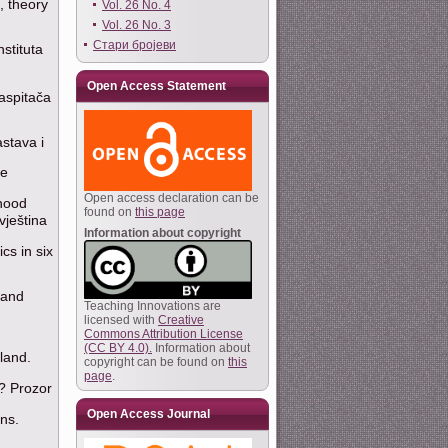
, theory
Vol. 26 No. 4
Vol. 26 No. 3
Стари бројеви
stituta
Open Access Statement
aspitača
astava i
ke
Open access declaration can be
dhood
found on
this page
vještina
Information about copyright
cs in six
 and
Teaching Innovations are
licensed with
Creative
Commons Attribution License
(CC BY 4.0).
Information about
land.
copyright can be found on
this
page
.
i? Prozor
Open Access Journal
ons.