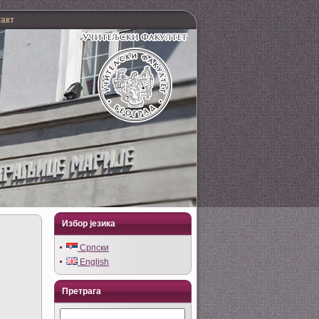
такт
Избор језика
Српски
English
Претрага