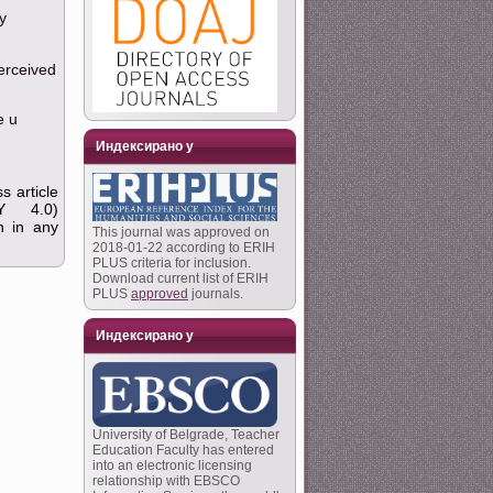
y
perceived
e u
Индексирано у
s article
Y 4.0)
on in any
This journal was approved on
2018-01-22 according to ERIH
PLUS criteria for inclusion.
Download current list of ERIH
PLUS
approved
journals.
Индексирано у
University of Belgrade, Teacher
Education Faculty has entered
into an electronic licensing
relationship with EBSCO