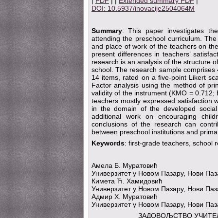
|
PDF
| |
Extended summary PDF
|
DOI: 10.5937/inovacije2504064M
Summary
: This paper investigates the
attending the preschool curriculum. The
and place of work of the teachers on thei
present differences in teachers’ satisfact
research is an analysis of the structure o
school. The research sample comprises 
14 items, rated on a five-point Likert sc
Factor analysis using the method of pr
validity of the instrument (KMO = 0.712; B
teachers mostly expressed satisfaction w
in the domain of the developed social
additional work on encouraging child
conclusions of the research can contr
between preschool institutions and primar
Keywords
: first-grade teachers, school 
Амела Б. Муратовић
Универзитет у Новом Пазару, Нови Паз
Кимета Ћ. Хамидовић
Универзитет у Новом Пазару, Нови Паз
Адмир Х. Муратовић
Универзитет у Новом Пазару, Нови Паз
ЗАДОВОЉСТВО УЧИТЕ