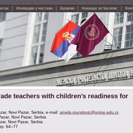
четак
Иновације у настави
Бројеви
Накнаде за Часопис
Кон
grade teachers with children’s readiness for
zar, Novi Pazar, Serbia, e-mail:
amela.muratovic@uninp.edu.rs
Pazar, Novi Pazar, Serbia
zar, Novi Pazar, Serbia
тр. 64–77