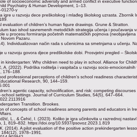
role of socioeconomic adversity and armed conflict in executive function
Child Psychiatry & Human Development, 1–13.
1-01270-y
a igre u razvoju dece preškolskog i mlađeg školskog uzrasta. Zbornik In
189.
l evaluation of children’s human figure drawings. Grune & Stratton.
ikulum kao ishod savremenih metodičkih strategija učenja i poučavanja v
kole u procesu formiranja početnih matematičkih pojmova (neobjavljena
 u Novom Pazaru.
2014). Individualizovan način rada s učenicima sa smetnjama u učenju. N
je u razvoju govora djece predškolske dobi. Prosvjetni pregled – Škols
is in kindergarten: Why children need to play in school. Alliance for Chil
ć, A. (2022). Podrška roditelja i vaspitača u razvoju socio-emocionalnih 
1, 176–188.
dhood professional perceptions of children’s school readiness characteristi
f Educational Research, 90, 144–159.
06.001
ldren’s agentic capacity, schoolification, and risk: competing discourses
-school settings. Journal of Curriculum Studies, 54(5), 647–664.
.2022.2113916
ndergarten Transition. Brookes.
tion of concepts of school readiness among parents and educators in Ire
ffairs.
džić, L., & Čehić, I. (2023). Koliko je igra učinkovita u razrednoj nastav
ih, 1, 819–832. https://doi.org/10.5937/psovoz.2023.1.819
 K. (2014). A pilot evaluation of the positive action prekindergarten less
, 184(12), 1978–1991.
.2014.903942