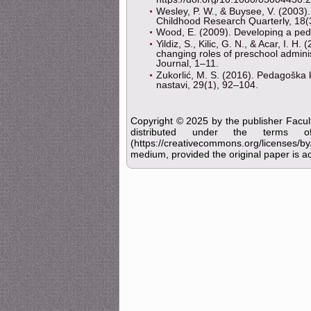
Wesley, P. W., & Buysee, V. (2003)
Childhood Research Quarterly, 18(
Wood, E. (2009). Developing a peda
Yildiz, S., Kilic, G. N., & Acar, I.
changing roles of preschool admini
Journal, 1–11.
Zukorlić, M. S. (2016). Pedagoška k
nastavi, 29(1), 92–104.
Copyright © 2025 by the publisher Facult
distributed under the terms 
(https://creativecommons.org/licenses/b
medium, provided the original paper is ac