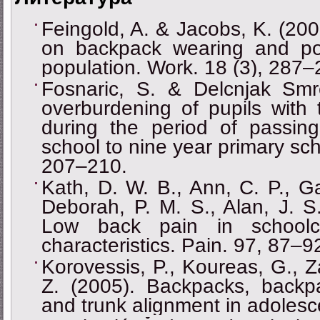
Feingold, A. & Jacobs, K. (200
on backpack wearing and po
population. Work. 18 (3), 287–
Fosnaric, S. & Delcnjak Smre
overburdening of pupils with
during the period of passing
school to nine year primary sch
207–210.
Kath, D. W. B., Ann, C. P., Gar
Deborah, P. M. S., Alan, J. S
Low back pain in schoolch
characteristics. Pain. 97, 87–9
Korovessis, P., Koureas, G., Z
Z. (2005). Backpacks, backpai
and trunk alignment in adolesc