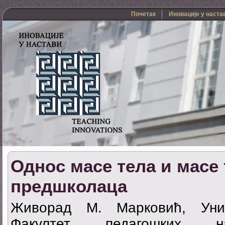
Почетак
Иновације у наста
Однос масе тела и масе
предшколаца
Живорад M. Марковић, Унив
Факултет педагошких 