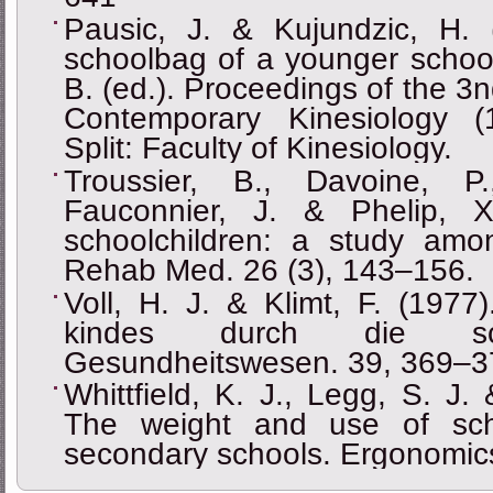
Pausic, J. & Kujundzic, H.
schoolbag of a younger school
B. (ed.). Proceedings of the 3
Contemporary Kinesiology (
Split: Faculty of Kinesiology.
Troussier, B., Davoine, 
Fauconnier, J. & Phelip, 
schoolchildren: a study am
Rehab Med. 26 (3), 143–156.
Voll, H. J. & Klimt, F. (197
kindes durch die schul
Gesundheitswesen. 39, 369–3
Whittfield, K. J., Legg, S. J.
The weight and use of sc
secondary schools. Ergonomics