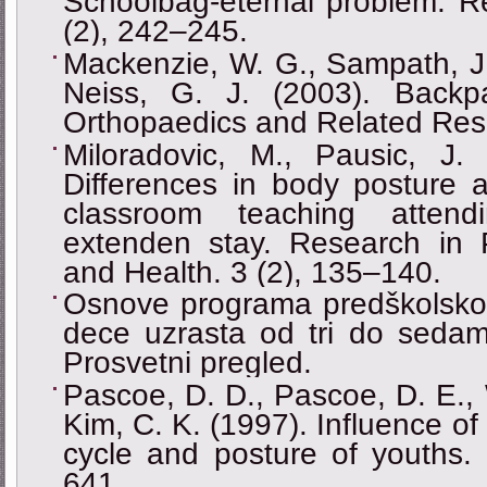
Schoolbag-eternal problem. Re
(2), 242–245.
Mackenzie, W. G., Sampath, J. 
Neiss, G. J. (2003). Backpac
Orthopaedics and Related Res
Miloradovic, M., Pausic, J
Differences in body posture a
classroom teaching atten
extenden stay. Research in P
and Health. 3 (2), 135–140.
Osnove programa predškolskog
dece uzrasta od tri do sedam
Prosvetni pregled.
Pascoe, D. D., Pascoe, D. E., 
Kim, C. K. (1997). Influence of
cycle and posture of youths.
641