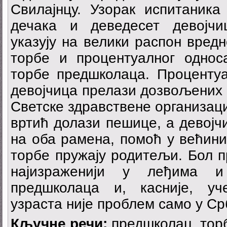
Свилајнцу. Узорак испитаника
дечака и деведесет девојчи
указују на велики распон вред
торбе и процентуалног одно
торбе предшколаца. Процентуа
девојчица прелази дозвољених 
Светске здравствене организаци
вртић долази пешице, а девојч
на оба рамена, помоћ у већини
торбе пружају родитељи. Бол п
најизраженији у леђима и
предшколаца и, касније, уч
узраста није проблем само у Срб
Кључне речи:
предшколац, торб