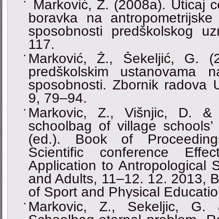
Marković, Ž. (2008a). Uticaj 
boravka na antropometrijske k
sposobnosti predškolskog uz
117.
Marković, Ž., Šekelјić, G. (
predškolskim ustanovama na 
sposobnosti. Zbornik radova Uč
9, 79–94.
Markovic, Z., Višnjic, D. & 
schoolbag of village schools’ 
(ed.). Book of Proceedings
Scientific conference Effe
Application to Antropological 
and Adults, 11–12. 12. 2013, B
of Sport and Physical Educatio
Markovic, Z., Sekeljic, G.