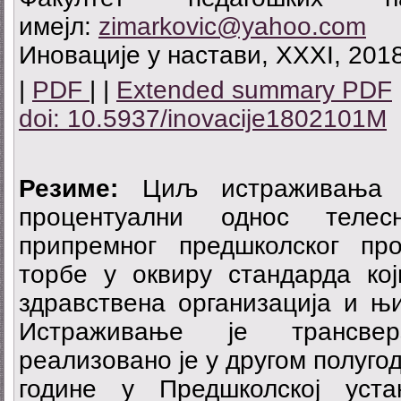
имејл:
zimarkovic@yahoo.com
Иновације у настави, XXXI, 2018
|
PDF
| |
Extended summary PDF
doi: 10.5937/inovacije1802101M
Резиме:
Циљ истраживања ј
процентуални однос телес
припремног предшколског п
торбе у оквиру стандарда кој
здравствена организација и њ
Истраживање је трансвер
реализовано је у другом полуго
године у Предшколској уста