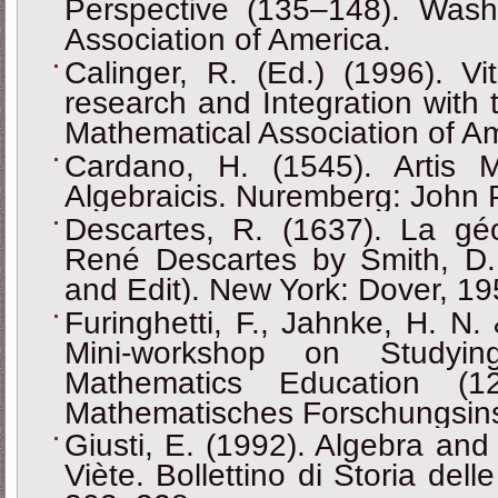
Perspective (135‒148). Wash
Association of America.
Calinger, R. (Ed.) (1996). Vi
research and Integration with
Mathematical Association of Am
Cardano, H. (1545). Artis
Algebraicis. Nuremberg: John P
Descartes, R. (1637). La gé
René Descartes by Smith, D. 
and Edit). New York: Dover, 19
Furinghetti, F., Jahnke, H. N
Mini-workshop on Studyin
Mathematics Education (12
Mathematisches Forschungsins
Giusti, E. (1992). Algebra an
Viète. Bollettino di Storia del