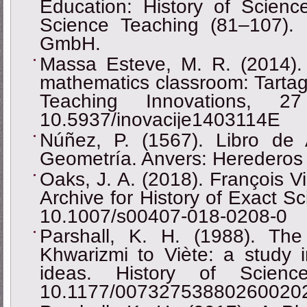
Education: History of Scienc
Science Teaching (81‒107).
GmbH.
Massa Esteve, M. R. (2014). Hi
mathematics classroom: Tartagl
Teaching Innovations, 2
10.5937/inovacije1403114E
Núñez, P. (1567). Libro de 
Geometría. Anvers: Herederos
Oaks, J. A. (2018). François Vi
Archive for History of Exact S
10.1007/s00407-018-0208-0
Parshall, K. H. (1988). The
Khwarizmi to Viète: a study i
ideas. History of Scien
10.1177/00732753880260020