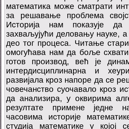
математика може сматрати инт
за решавање проблема својс
Историја нам показује да 
захваљујући деловању науке, а
део тог процеса. Читање стари
омогућава нам да боље схвати
готов производ, већ је динам
интердисциплинарна и хеур
развијала кроз напоре да се ре
човечанство суочавало кроз ис
да анализира, у оквирима алг
резултате примене једне н
часовима историје математик
студија математике у којој с