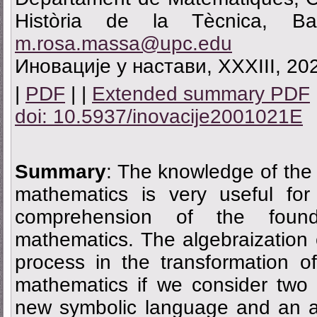
Història de la Tècnica, Bar
m.rosa.massa@upc.edu
Иновације у настави, XXXIII, 202
|
PDF
| |
Extended summary PDF
doi: 10.5937/inovacije2001021E
Summary
: The knowledge of the 
mathematics is very useful fo
comprehension of the foun
mathematics. The algebraization
process in the transformation o
mathematics if we consider two o
new symbolic language and an an