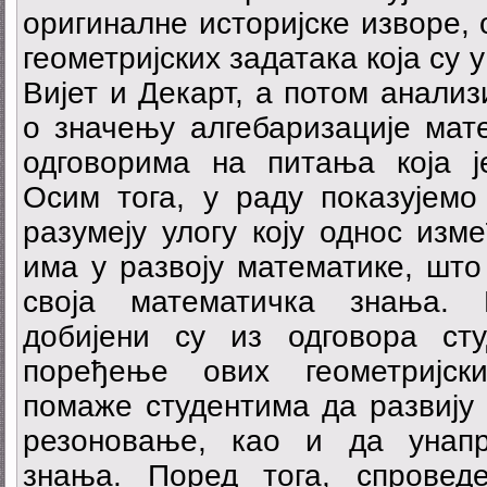
оригиналне историјске изворе
геометријских задатака која су
Вијет и Декарт, а потом анали
о значењу алгебаризације мате
одговорима на питања која ј
Осим тога, у раду показујемо
разумеју улогу коју однос изм
има у развоју математике, шт
своја математичка знања. Н
добијени су из одговора ст
поређење ових геометријски
помаже студентима да развију 
резоновање, као и да унапр
знања. Поред тога, спровед