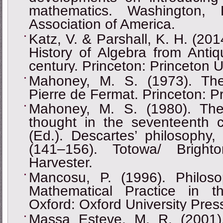
mathematics. Washington, 
Association of America.
Katz, V. & Parshall, K. H. (20
History of Algebra from Antiqu
century. Princeton: Princeton U
Mahoney, M. S. (1973). The
Pierre de Fermat. Princeton: Pr
Mahoney, M. S. (1980). The
thought in the seventeenth c
(Ed.). Descartes’ philosophy
(141–156). Totowa/ Brigh
Harvester.
Mancosu, P. (1996). Philos
Mathematical Practice in t
Oxford: Oxford University Pres
Massa Esteve, M. R. (2001).