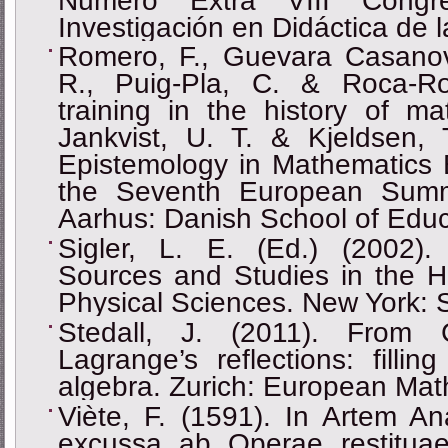
Número Extra VIII Congre
Investigación en Didáctica de 
Romero, F., Guevara Casanov
R., Puig-Pla, C. & Roca-Ro
training in the history of ma
Jankvist, U. T. & Kjeldsen, 
Epistemology in Mathematics 
the Seventh European Summe
Aarhus: Danish School of Educ
Sigler, L. E. (Еd.) (2002). 
Sources and Studies in the H
Physical Sciences. New York: S
Stedall, J. (2011). From 
Lagrange’s reflections: filli
algebra. Zurich: European Mat
Viète, F. (1591). In Artem An
excussa ab Operae restitua