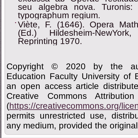
seu algebra nova. Turonis:
typographum regium.
Viète, F. (1646). Opera Math
(Еd.) Hildesheim-NewYor
Reprinting 1970.
Copyright © 2020 by the aut
Education Faculty University of
an open access article distribu
Creative Commons Attributi
(
https://creativecommons.org/lice
permits unrestricted use, distrib
any medium, provided the original 