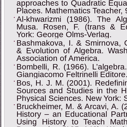
approaches to Quadratic Equa
Places. Mathematics Teacher, 
Al-khwarizmi (1986). The 
Musa. Rosen, F. (trans & Ed
York: George Olms-Verlag.
Bashmakova, I. & Smirnova, G
& Evolution of Algebra. Wash
Association of America.
Bombelli, R. (1966). L’algebra. 
Giangiacomo Feltrinelli Editore
Bos, H. J. M. (2001). Redefin
Sources and Studies in the H
Physical Sciences. New York: S
Bruckheimer, M. & Arcavi, A. (
History ‒ an Educational Partn
Using History to Teach Mathe