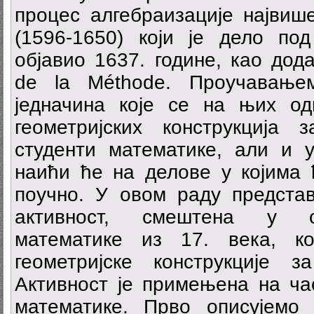
процес алгебраизације највиш
(1596-1650) који је дело по
објавио 1637. године, као дода
de la Méthode. Проучавање
једначина које се на њих од
геометријских конструкција
студенти математике, али и 
наићи ће на делове у којима 
поучно. У овом раду представ
активност, смештена у ок
математике из 17. века, ко
геометријске конструкције 
Активност је примењена на ча
математике. Прво описујемо