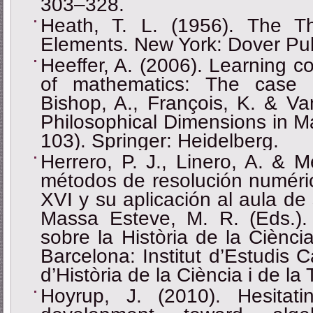
303‒328.
Heath, T. L. (1956). The Th
Elements. New York: Dover Pub
Heeffer, A. (2006). Learning c
of mathematics: The case o
Bishop, A., François, K. & Va
Philosophical Dimensions in M
103). Springer: Heidelberg.
Herrero, P. J., Linero, A. & M
métodos de resolución numéric
XVI y su aplicación al aula de 
Massa Esteve, M. R. (Eds.)
sobre la Història de la Ciènci
Barcelona: Institut d’Estudis 
d’Història de la Ciència i de la
Hoyrup, J. (2010). Hesitat