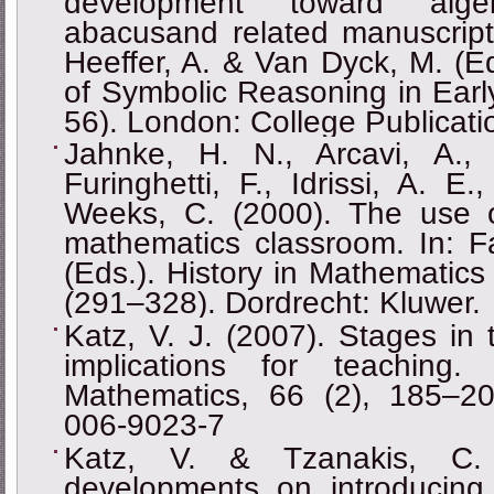
development toward algeb
abacusand related manuscripts
Heeffer, A. & Van Dyck, M. (Ed
of Symbolic Reasoning in Ear
56). London: College Publicati
Jahnke, H. N., Arcavi, A.,
Furinghetti, F., Idrissi, A. E
Weeks, C. (2000). The use of
mathematics classroom. In: F
(Eds.). History in Mathematics
(291–328). Dordrecht: Kluwer.
Katz, V. J. (2007). Stages in 
implications for teaching.
Mathematics, 66 (2), 185‒2
006-9023-7
Katz, V. & Tzanakis, C. 
developments on introducing 