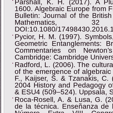
Parshall, K. H. (2017). A Plu
1600. Algebraic Europe from F
Bulletin: Journal of the Britis
Mathematics, 3
DOI:10.1080/17498430.2016.
Pycior, H. M. (1997). Symbol
Geometric Entanglements: Bri
Commentaries on Newton’s “
Cambridge: Cambridge Universi
Radford, L. (2006). The cultura
of the emergence of algebraic 
F., Kaijser, S. & Tzanakis, C.
2004 History and Pedagogy o
& ESU4 (509‒524). Uppsala, 
Roca-Rosell, A. & Lusa, G. (20
de la técnica. Enseñanza de 