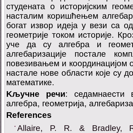
студената о историјским геоме
насталим коришћењем алгебарс
богат извор идеја у вези са о
геометрије током историје. Кро
уче да су алгебра и геомет
алгебаризације постале ком
повезивањем и координацијом о
настале нове области које су д
математике.
Kључне речи
: седамнаести 
алгебра, геометрија, алгебариз
References
Allaire, P. R. & Bradley, 