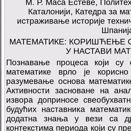
М. Р. Маса Естеве, Полите
Каталонији, Катедра за ма
истраживање историје технич
Шпаниј
МАТЕМАТИКЕ: КОРИШЋЕЊЕ 
У НАСТАВИ МА
Познавање процеса који су 
математике врло је корисн
разумевање основа математик
Активности засноване на анал
извора доприносе свеобухватн
будућих наставника математик
додатна знања у вези са д
контекстима периода који су пр