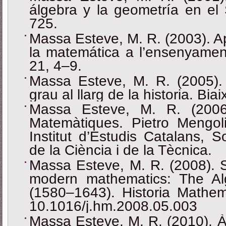
álgebra y la geometría en el S
725.
Massa Esteve, M. R. (2003). Ap
la matemática a l’ensenyament
21, 4‒9.
Massa Esteve, M. R. (2005)
grau al llarg de la historia. Bia
Massa Esteve, M. R. (2006)
Matemàtiques. Pietro Mengoli
Institut d’Estudis Catalans, S
de la Ciència i de la Tècnica.
Massa Esteve, M. R. (2008). S
modern mathematics: The Al
(1580‒1643). Historia Mathem
10.1016/j.hm.2008.05.003
Massa Esteve, M. R. (2010). Àl