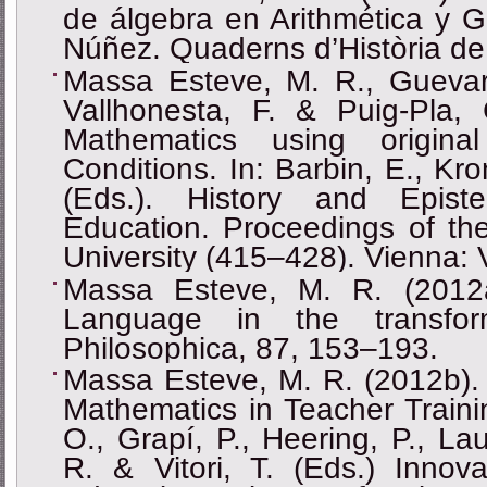
de álgebra en Arithmética y 
Núñez. Quaderns d’Història de 
Massa Esteve, M. R., Gueva
Vallhonesta, F. & Puig-Pla, 
Mathematics using origina
Conditions. In: Barbin, E., Kro
(Eds.). History and Epist
Education. Proceedings of t
University (415‒428). Vienna
Massa Esteve, M. R. (2012a
Language in the transfor
Philosophica, 87, 153‒193.
Massa Esteve, M. R. (2012b). 
Mathematics in Teacher Traini
O., Grapí, P., Heering, P., L
R. & Vitori, T. (Eds.) Innov