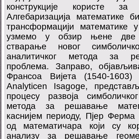
конструкције користе за 
Алгебаризација математике б
трансформацији математике у 
узмемо у обзир њене две б
стварање новог симболичк
аналитичког метода за ре
проблема. Заправо, објављи
Франсоа Вијета (1540-1603)
Analyticen Isagoge, представ
процесу развоја симболичко
метода за решавање матем
каснијем периоду, Пјер Ферма 
од математичара који су ко
анализу за решавање геоме