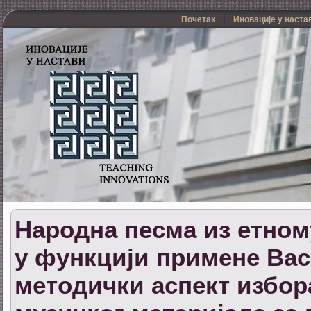
Почетак
Иновације у наста
Народна песма из етном
у функцији примене Ва
методички аспект избор