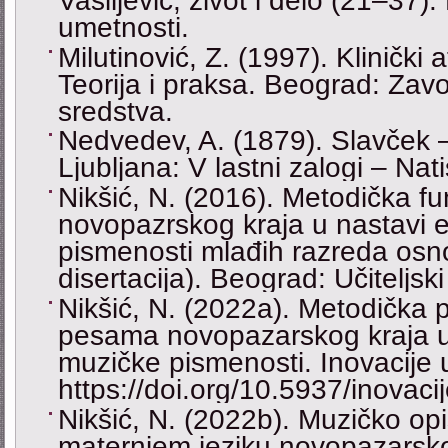
Vasiljević, život i delo (21–37)
umetnosti.
Milutinović, Z. (1997). Klinički
Teorija i praksa. Beograd: Zav
sredstva.
Nedvedev, A. (1879). Slavček ‒
Ljubljana: V lastni zalogi – Natis
Nikšić, N. (2016). Metodička f
novopazrskog kraja u nastavi 
pismenosti mlađih razreda osn
disertacija). Beograd: Učiteljski
Nikšić, N. (2022a). Metodička p
pesama novopazarskog kraja u
muzičke pismenosti. Inovacije 
https://doi.org/10.5937/inovac
Nikšić, N. (2022b). Muzičko o
maternjem jeziku novopazarsko