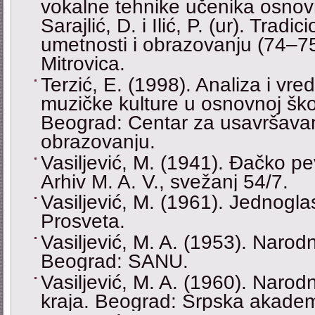
vokalne tehnike učenika osnovn
Sarajlić, D. i Ilić, P. (ur). Trad
umetnosti i obrazovanju (74‒7
Mitrovica.
Terzić, E. (1998). Analiza i vr
muzičke kulture u osnovnoj škol
Beograd: Centar za usavršavan
obrazovanju.
Vasiljević, M. (1941). Đačko p
Arhiv M. A. V., svežanj 54/7.
Vasiljević, M. (1961). Jednogla
Prosveta.
Vasiljević, M. A. (1953). Naro
Beograd: SANU.
Vasiljević, M. A. (1960). Naro
kraja. Beograd: Srpska akadem