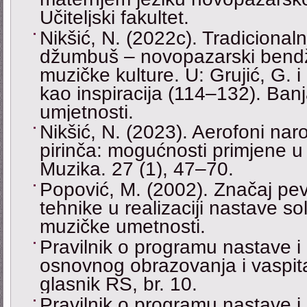
Učiteljski fakultet.
Nikšić, N. (2022c). Tradicional
džumbuš – novopazarski bendžo
muzičke kulture. U: Grujić, G. i 
kao inspiracija (114–132). Ban
umjetnosti.
Nikšić, N. (2023). Aerofoni nar
pirinča: mogućnosti primjene u
Muzika. 27 (1), 47–70.
Popović, M. (2002). Značaj pe
tehnike u realizaciji nastave s
muzičke umetnosti.
Pravilnik o programu nastave i 
osnovnog obrazovanja i vaspita
glasnik RS, br. 10.
Pravilnik o programu nastave i