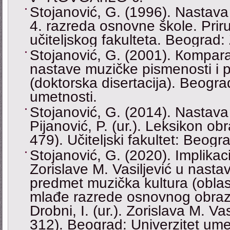
Stojanović, G. (1996). Nastava
4. razreda osnovne škole. Priru
učiteljskog fakulteta. Beograd
Stojanović, G. (2001). Кompara
nastave muzičke pismenosti i p
(doktorska disertacija). Beogra
umetnosti.
Stojanović, G. (2014). Nastava
Pijanović, P. (ur.). Leksikon o
479). Učiteljski fakultet: Beogr
Stojanović, G. (2020). Implikac
Zorislave M. Vasiljević u nas
predmet muzička kultura (obla
mlađe razrede osnovnog obrazo
Drobni, I. (ur.). Zorislava M. Vas
312). Beograd: Univerzitet ume