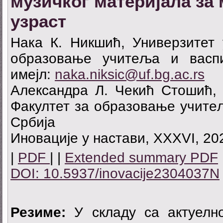
музичког материјала за
узраст
Нака К. Никшић, Универзитет 
образовање учитеља и васпи
имејл:
naka.niksic@uf.bg.ac.rs
Александра Л. Чекић Стошић, 
Факултет за образовање учитељ
Србија
Иновације у настави, XXXVI, 202
|
PDF
| |
Extended summary PDF
DOI: 10.5937/inovacije2304037N
Резиме:
У складу са актуелн