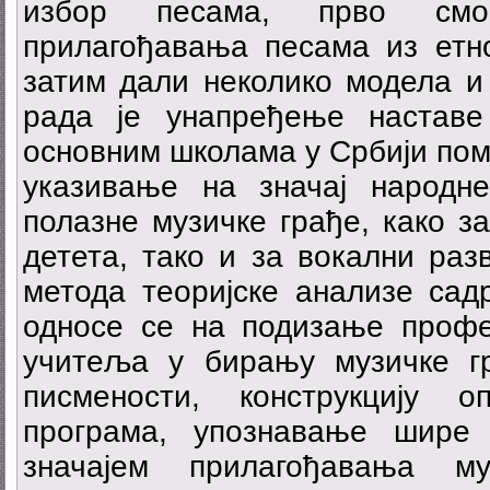
избор песама, прво смо 
прилагођавања песама из етно
затим дали неколико модела и
рада је унапређење наставе
основним школама у Србији по
указивање на значај народн
полазне музичке грађе, како 
детета, тако и за вокални раз
метода теоријске анализе сад
односе се на подизање профе
учитеља у бирању музичке г
писмености, конструкцију 
програма, упознавање шире 
значајем прилагођавања му