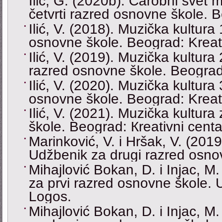
Ilić, G. (2020b). Čarobni svet 
četvrti razred osnovne škole. 
Ilić, V. (2018). Muzička kultura
osnovne škole. Beograd: Kreati
Ilić, V. (2019). Muzička kultura
razred osnovne škole. Beograd:
Ilić, V. (2020). Muzička kultura
osnovne škole. Beograd: Kreati
Ilić, V. (2021). Muzička kultura
škole. Beograd: Кreativni centa
Marinković, V. i Hršak, V. (2019
Udžbenik za drugi razred osno
Mihajlović Bokan, D. i Injac, M
za prvi razred osnovne škole.
Logos.
Mihajlović Bokan, D. i Injac, M