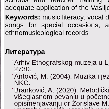
adequate application of the Vasil
Keywords:
music literacy, vocal
songs for special occasions, 
ethnomusicological records
Литература
Аrhiv Etnografskog muzeja u 
2730.
Antović, M. (2004). Muzika i je
NKC.
Branković, A. (2020). Metodički
višeglasnom pevanju u počet
opismenjavanju dr Zorislave M.