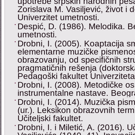
upotrebe srpskih narodnih pesam
Zorislava M. Vasiljević, život i
Univerzitet umetnosti.
Despić, D. (1986). Melodika. B
umetnosti.
Drobni, I. (2005). Koaptacija 
elementarne muzičke pismenos
obrazovanju, od specifičnih st
pragmatičnih rešenja (doktorska 
Pedagoški fakultet Univerzitet
Drobni, I. (2008). Metodičke o
instrumentalne nastave. Beog
Drobni, I. (2014). Muzička pism
(ur.). Leksikon obrazovnih ter
Učiteljski fakultet.
Drobni, I. i Miletić, A. (2016). 