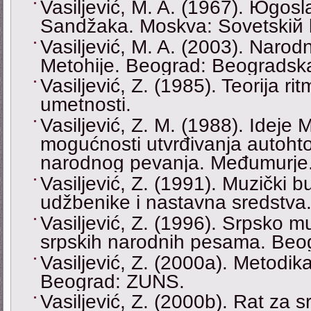
Vasiljević, M. A. (1967). Юgos
Sandžaka. Moskva: Sovetskiй 
Vasiljević, M. A. (2003). Narod
Metohije. Beograd: Beogradska
Vasiljević, Z. (1985). Teorija r
umetnosti.
Vasiljević, Z. M. (1988). Ideje 
mogućnosti utvrđivanja autoh
narodnog pevanja. Međumurje
Vasiljević, Z. (1991). Muzički 
udžbenike i nastavna sredstva
Vasiljević, Z. (1996). Srpsko m
srpskih narodnih pesama. Beog
Vasiljević, Z. (2000a). Metodi
Beograd: ZUNS.
Vasiljević, Z. (2000b). Rat za