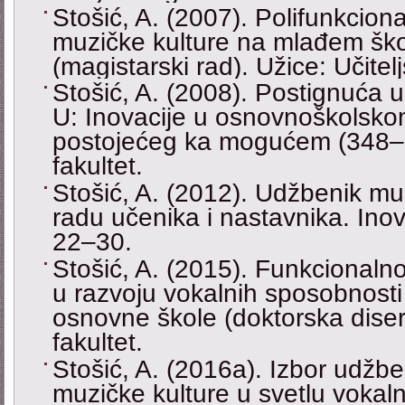
Stošić, A. (2007). Polifunkcio
muzičke kulture na mlađem šk
(magistarski rad). Užice: Učitelj
Stošić, A. (2008). Postignuća u
U: Inovacije u osnovnoškolsko
postojećeg ka mogućem (348–36
fakultet.
Stošić, A. (2012). Udžbenik mu
radu učenika i nastavnika. Inova
22–30.
Stošić, A. (2015). Funkcional
u razvoju vokalnih sposobnosti
osnovne škole (doktorska disert
fakultet.
Stošić, A. (2016a). Izbor udžb
muzičke kulture u svetlu vokal