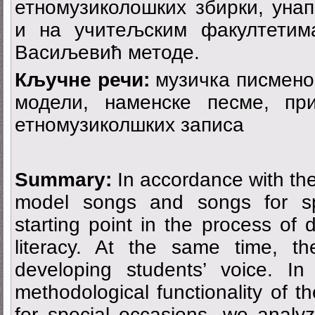
етномузиколошких збирки, уна
и на учитељским факултетим
Васиљевић методе.
Кључне речи:
музичка писменос
модели, наменске песме, пр
етномузиколшких записа
Summary:
In accordance with the
model songs and songs for sp
starting point in the process of 
literacy. At the same time, t
developing students’ voice. In
methodological functionality of
for special occasions, we analy