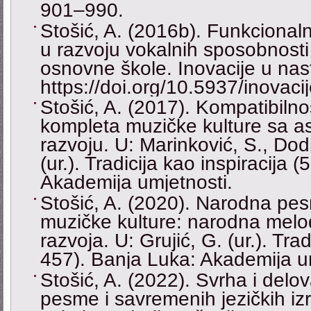
901–990.
Stošić, A. (2016b). Funkciona
u razvoju vokalnih sposobnosti
osnovne škole. Inovacije u nast
https://doi.org/10.5937/inovac
Stošić, A. (2017). Kompatibiln
kompleta muzičke kulture sa a
razvoju. U: Marinković, S., Dodi
(ur.). Tradicija kao inspiracija
Akademija umjetnosti.
Stošić, A. (2020). Narodna pes
muzičke kulture: narodna melod
razvoja. U: Grujić, G. (ur.). Tra
457). Banja Luka: Akademija um
Stošić, A. (2022). Svrha i delo
pesme i savremenih jezičkih iz