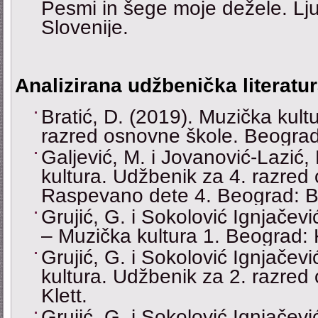
Pesmi in šege moje dežele. Lj
Slovenije.
Analizirana udžbenička literatu
Bratić, D. (2019). Muzička kult
razred osnovne škole. Beograd
Galjević, M. i Jovanović-Lazić,
kultura. Udžbenik za 4. razred
Raspevano dete 4. Beograd: Bi
Grujić, G. i Sokolović Ignjačev
‒ Muzička kultura 1. Beograd: K
Grujić, G. i Sokolović Ignjačev
kultura. Udžbenik za 2. razred
Klett.
Grujić, G. i Sokolović Ignjačev