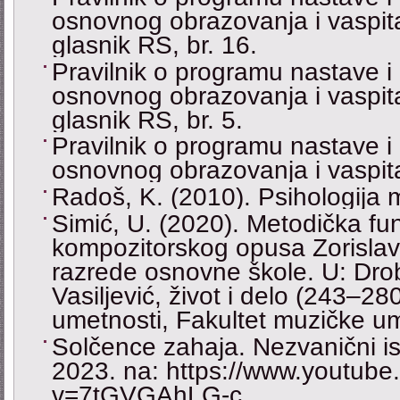
osnovnog obrazovanja i vaspita
glasnik RS, br. 16.
Pravilnik o programu nastave i 
osnovnog obrazovanja i vaspita
glasnik RS, br. 5.
Pravilnik o programu nastave i 
osnovnog obrazovanja i vaspita
Radoš, K. (2010). Psihologija
Simić, U. (2020). Metodička fu
kompozitorskog opusa Zorislav
razrede osnovne škole. U: Drobni
Vasiljević, život i delo (243–28
umetnosti, Fakultet muzičke um
Solčence zahaja. Nezvanični i
2023. na: https://www.youtub
v=7tGVGAhLG-c.