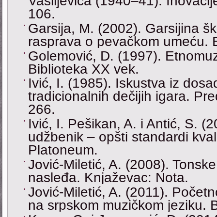
Vasiljevića (1940–41). Inovacij
106.
Garsija, М. (2002). Garsijina š
rasprava o pevačkom umeću. Be
Golemović, D. (1997). Etnomuz
Biblioteka XX vek.
Ivić, I. (1985). Iskustva iz dosa
tradicionalnih dečijih igara. P
266.
Ivić, I. Pešikan, A. i Antić, S. 
udžbenik – opšti standardi kva
Platoneum.
Jović-Miletić, A. (2008). Tons
nasleđa. Knjaževac: Nota.
Jović-Miletić, A. (2011). Poče
na srpskom muzičkom jeziku. B