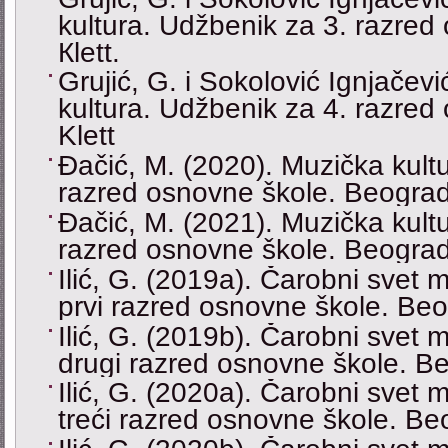
kultura. Udžbenik za 3. razred
Кlett.
Grujić, G. i Sokolović Ignjačev
kultura. Udžbenik za 4. razred
Klett
Đačić, M. (2020). Muzička kultu
razred osnovne škole. Beograd:
Đačić, M. (2021). Muzička kultu
razred osnovne škole. Beograd
Ilić, G. (2019a). Čarobni svet 
prvi razred osnovne škole. Beo
Ilić, G. (2019b). Čarobni svet 
drugi razred osnovne škole. B
Ilić, G. (2020a). Čarobni svet 
treći razred osnovne škole. Be