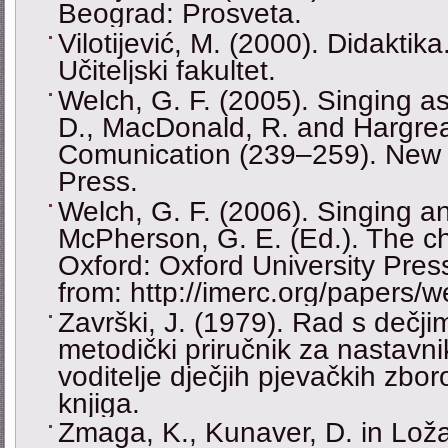
Beograd: Prosveta.
Vilotijević, M. (2000). Didaktika
Učiteljski fakultet.
Welch, G. F. (2005). Singing as
D., MacDonald, R. and Hargrea
Comunication (239–259). New Y
Press.
Welсh, G. F. (2006). Singing a
McPherson, G. E. (Ed.). The ch
Oxford: Oxford University Press
from: http://imerc.org/papers/w
Završki, J. (1979). Rad s dečj
metodički priručnik za nastavn
voditelje dječjih pjevačkih zbo
knjiga.
Zmaga, K., Kunaver, D. in Loža