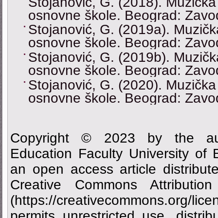
Stojanović, G. (2018). Muzička 
osnovne škole. Beograd: Zavo
Stojanović, G. (2019a). Muzičk
osnovne škole. Beograd: Zavo
Stojanović, G. (2019b). Muzička
osnovne škole. Beograd: Zavo
Stojanović, G. (2020). Muzička 
osnovne škole. Beograd: Zavo
Copyright © 2023 by the aut
Education Faculty University of
an open access article distribu
Creative Commons Attributi
(https://creativecommons.org/
permits unrestricted use, distrib