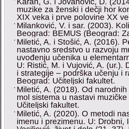
Karan, G. i Jovanović, D. (2014
muzike za ženski i dečji hor k
XIX veka i prve polovine XX ve
Milanković, V. i sar. (2003). Ko
Beograd: BEMUS (Beograd: Za
Miletić, A. i Stošić, A. (2016
nastavno sredstvo u razvoju mu
uvođenju učenika u elementar
U: Ristić, M. i Vujović, A. (ur.)
i strategije – podrška učenju i
Beograd: Učiteljski fakultet.
Miletić, A. (2018). Od narodnih
mol sistema u nastavi muzičke
Učiteljski fakultet.
Miletić, A. (2020). O metodi n
imenu i prezimenu. U: Drobni, I.