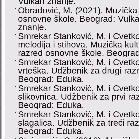
Vulkan znanje.
Obradović, M. (2021). Muzička k
osnovne škole. Beograd: Vulka
znanje.
Smrekar Stanković, M. i Cvetko
melodija i stihova. Muzička kul
razred osnovne škole. Beogra
Smrekar Stanković, M. i Cvetko
vrteška. Udžbenik za drugi raz
Beograd: Eduka.
Smrekar Stanković, M. i Cvetko
slikovnica. Udžbenik za prvi r
Beograd: Eduka.
Smrekar Stanković, M. i Cvetko
slagalica. Udžbenik za treći ra
Beograd: Eduka.