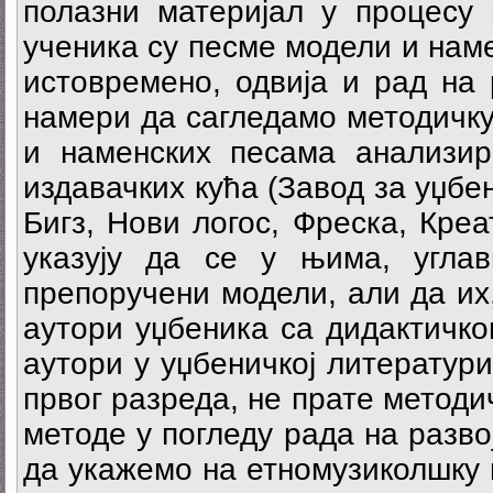
полазни материјал у процесу
ученика су песме модели и нам
истовремено, одвија и рад на 
намери да сагледамо методичк
и наменских песама анализи
издавачких кућа (Завод за уџбен
Бигз, Нови логос, Фреска, Креа
указују да се у њима, угла
препоручени модели, али да их,
аутори уџбеника са дидактичко
аутори у уџбеничкој литератур
првог разреда, не прате метод
методе у погледу рада на разво
да укажемо на етномузиколшку 